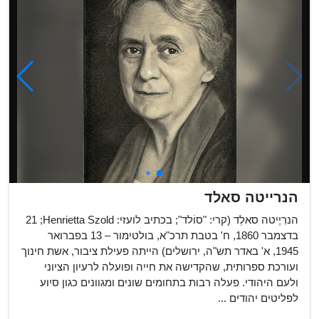
הנרייטה סאלד
הנרִיֶיטה סאלְד (קרי: "סוֹלד"; בכתיב לועזי: Henrietta Szold;‏ 21
בדצמבר 1860, ח' בטבת תרכ"א, בולטימור – 13 בפברואר
1945, א' באדר תש"ה, ירושלים) הייתה פעילת ציבור, אשת חינוך
ועורכת ספרותית, שהקדישה את חייה ופועלה לרעיון הציוני
ולעם היהודי. פעלה רבות בתחומים שונים ומגוונים כגון סיוע
לפליטים יהודים ...