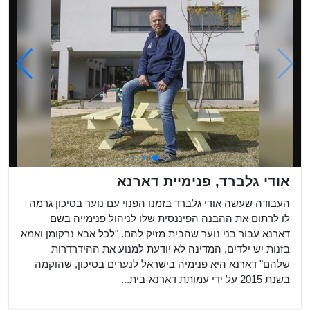
אודי גלברד, פנימיית דארנא
העבודה שעשה אודי גלברד בזמנו הפנוי עם נוער בסיכון גרמה
לו לרתום את ההבנה הפיננסית שלו לניהול פנימייה בשם
דארנא עבור בני נוער שהבית מזיק להם. "לכל אבא נרקומן ואמא
בזנות יש ילדים, המדינה לא יודעת למנוע את ההידרדרות
שלהם" דארנא היא פנימיה בישראל לנערים בסיכון, שהוקמה
בשנת 2015 על ידי עמותת דארנא-בית...