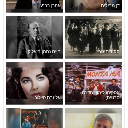
דן מרגלית
אהרן ברנע
חסידות גור
חיים נחמן ביאליק
אסקימו לימון (סדרת
סרטים)
אליזבת טיילור