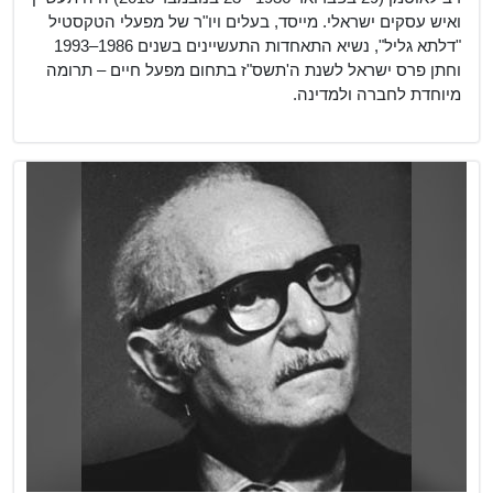
ואיש עסקים ישראלי. מייסד, בעלים ויו"ר של מפעלי הטקסטיל
"דלתא גליל", נשיא התאחדות התעשיינים בשנים 1986–1993
וחתן פרס ישראל לשנת ה'תשס"ז בתחום מפעל חיים – תרומה
מיוחדת לחברה ולמדינה.