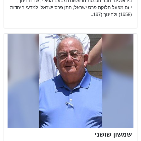
בירושלים, חבר הכנסת הראשונה מטעם מפא"י, שר החינוך,
יוזם מפעל חלוקת פרס ישראל; חתן פרס ישראל: למדעי היהדות
(1958) ולחינוך (197...
שמשון שושני