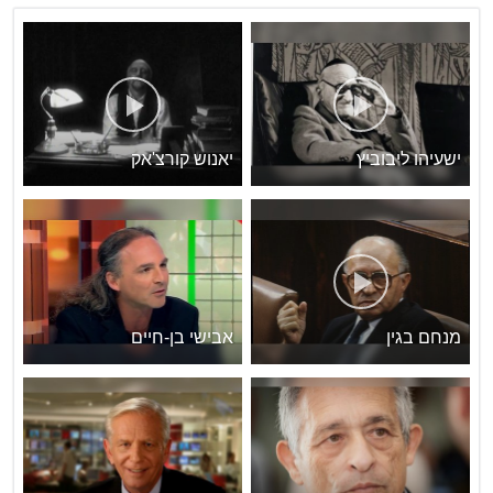
ישעיהו ליבוביץ
יאנוש קורצ'אק
מנחם בגין
אבישי בן-חיים