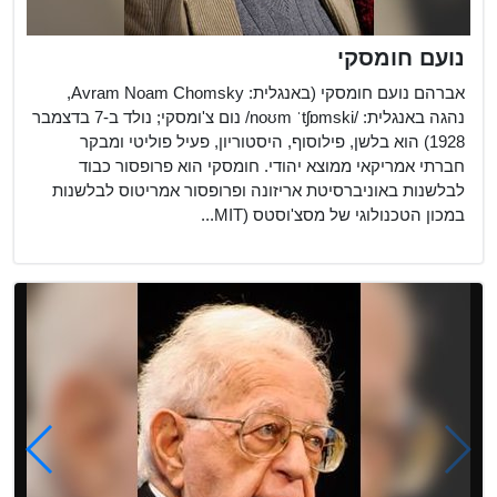
נועם חומסקי
אברהם נועם חומסקי (באנגלית: Avram Noam Chomsky,
נהגה באנגלית: /noʊm ˈtʃɒmski/ נום צ'ומסקי; נולד ב-7 בדצמבר
1928) הוא בלשן, פילוסוף, היסטוריון, פעיל פוליטי ומבקר
חברתי אמריקאי ממוצא יהודי. חומסקי הוא פרופסור כבוד
לבלשנות באוניברסיטת אריזונה ופרופסור אמריטוס לבלשנות
במכון הטכנולוגי של מסצ'וסטס (MIT...