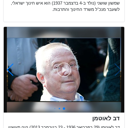
שמשון שושני (נולד ב-4 בדצמבר 1937) הוא איש חינוך ישראלי,
לשעבר מנכ"ל משרד החינוך והתרבות.
דב לאוטמן
דב לאוטמן (29 בפברואר 1936 - 23 בנובמבר 2013) היה תעשיין