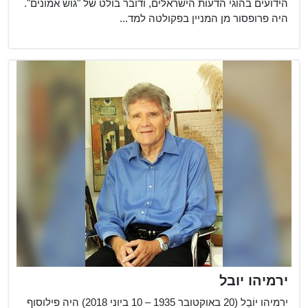
הידועים בהוגי הדעות הישראלים, ודובר בולט של "גוש אמונים".
היה פרופסור מן המניין בפקולטה למד...
ירמיהו יובל
ירמיהו יוֹבֵל (20 באוקטובר 1935 – ‏10 ביוני 2018) היה פילוסוף