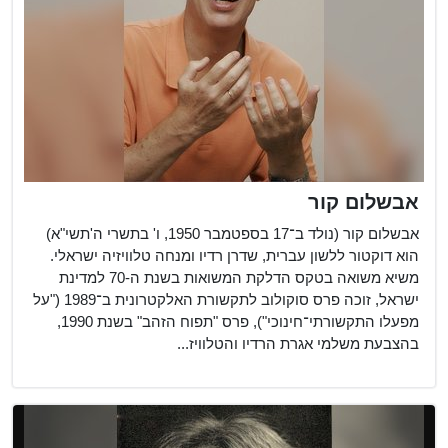
אבשלום קור
אבשלום קור (נולד ב־17 בספטמבר 1950, ו' בתשרי ה'תשי"א)
הוא דוקטור ללשון עברית, שדרן רדיו ומנחה טלוויזיה ישראלי.
משיא משואה בטקס הדלקת המשואות בשנת ה-70 למדינת
ישראל, זוכה פרס סוקולוב לתקשורת האלקטרונית ב־1989 ("על
מפעלו התקשורתי־חינוכי"), פרס "תפוח הזהב" בשנת 1990,
בהצבעת משלמי אגרת הרדיו והטלוויז...