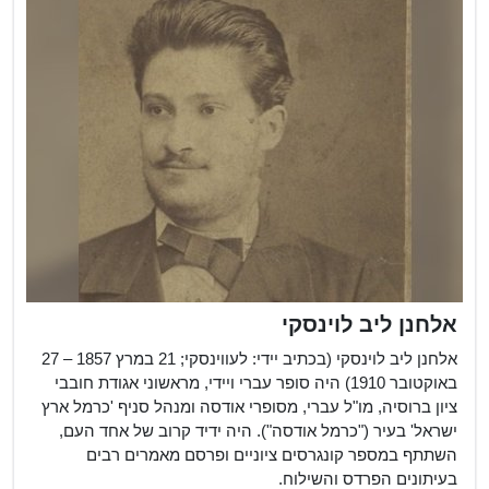
בנובמבר 1902 או 14
...
ביולי 1904...
אלחנן ליב לוינסקי
אלחנן ליב לוינסקי (בכתיב יידי: לעווינסקי; 21 במרץ 1857 – 27
באוקטובר 1910) היה סופר עברי ויידי, מראשוני אגודת חובבי
ציון ברוסיה, מו"ל עברי, מסופרי אודסה ומנהל סניף 'כרמל ארץ
ישראל' בעיר ("כרמל אודסה"). היה ידיד קרוב של אחד העם,
השתתף במספר קונגרסים ציוניים ופרסם מאמרים רבים
בעיתונים הפרדס והשילוח.