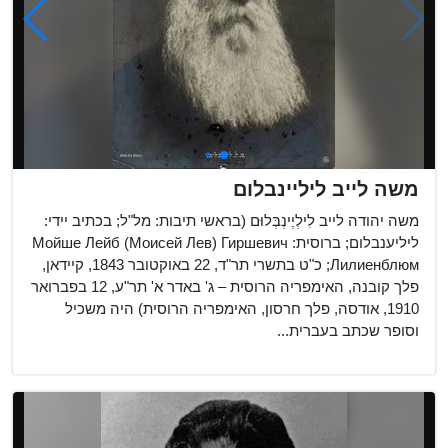
משה לייב ליליינבלום
משה יהודה לייב לִילְיֶינְבְּלוּם (בראשי תיבות: מל"ל; בכתיב יידי:
ליליענבלום; ברוסית: Мойше Лейб (Моисей Лев) Гиршевич
Лилиенблюм; כ"ט בתשרי תר"ד, 22 באוקטובר 1843, קיידאן,
פלך קובנה, האימפריה הרוסית – ג' באדר א' תר"ע, 12 בפברואר
1910, אודסה, פלך חרסון, האימפריה הרוסית) היה משכיל
וסופר שכתב בעברית...