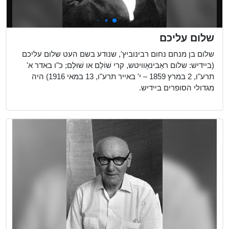
שלום עליכם
שלום בן מנחם נחום רבינוביץ', שנודע בשם העט שלום עליכם
(ביידיש: שלום ראַבינאָוויטש, קרי שׁוֹלֶם או שׁוּלֶם;‏ כ"ו באדר א'
תרע"ו, 2 במרץ 1859 – י' באייר תרע"ו, 13 במאי 1916) היה
מגדולי הסופרים ביידיש.