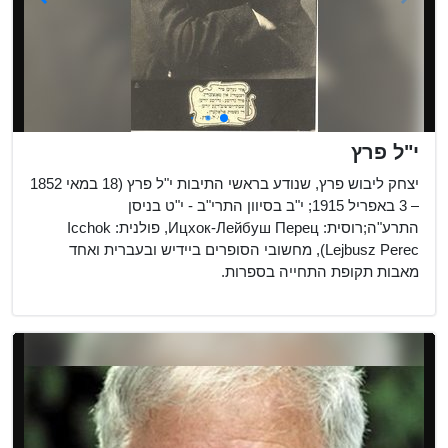
י"ל פרץ
יצחק ליבוש פרץ, שנודע בראשי התיבות י"ל פרץ (18 במאי ‏1852
– 3 באפריל ‏1915; י"ב בסיוון התרי"ב - י"ט בניסן
התרע"ה;רוסית: Ицхок-Лейбуш Перец, פולנית: Icchok
Lejbusz Perec), מחשובי הסופרים ביידיש ובעברית ואחד
מאבות תקופת התחייה בספרות.