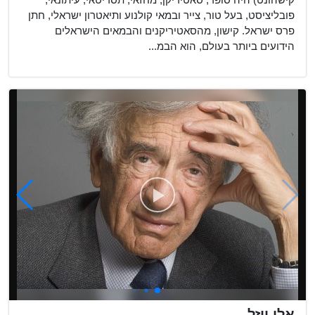
קישהונט) היה סופר, סאטיריקן, מחזאי, תסריטאי, עיתונאי,
פובליציסט, בעל טור, צייר ובמאי קולנוע ותיאטרון ישראלי, חתן
פרס ישראל. קישון, מהסאטיריקנים והבמאים הישראלים
הידועים ביותר בעולם, הוא הבמ...
אלי ויזל