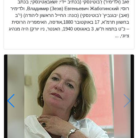
זאב (ולדימיר) זַ'בּוֹטִינסקי (בכתיב יידי: זשאַבאָטינסקי; בכתב
רוסי: Владимир (Зеэв) Евгеньевич Жаботинский, ולדימיר
(זאב) יבגנביץ' ז'בוטינסקי) (כונה: החייל הראשון ליהודה) (י"ב
בחשוון תרמ"א, 17 באוקטובר 1880,אודסה, האימפריה הרוסית
– כ"ט בתמוז ת"ש, 3 באוגוסט 1940, האנטר, ניו יורק) היה מנהיג
ציוני, ...