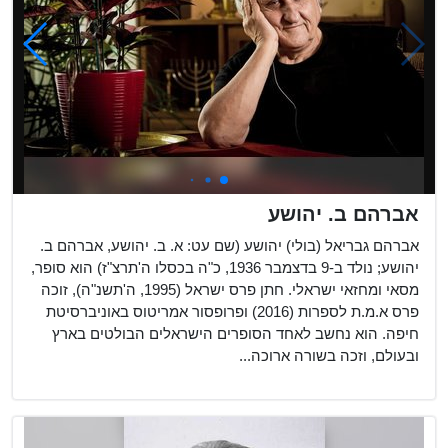
אברהם ב. יהושע
אברהם גבריאל (בולי) יהושע (שם עט: א. ב. יהושע, אברהם ב.
יהושע; נולד ב-9 בדצמבר 1936, כ"ה בכסלו ה'תרצ"ז) הוא סופר,
מסאי ומחזאי ישראלי. חתן פרס ישראל (1995, ה'תשנ"ה), זוכה
פרס א.מ.ת לספרות (2016) ופרופסור אמריטוס באוניברסיטת
חיפה. הוא נחשב לאחד הסופרים הישראלים הבולטים בארץ
ובעולם, וזכה בשורה ארוכה...