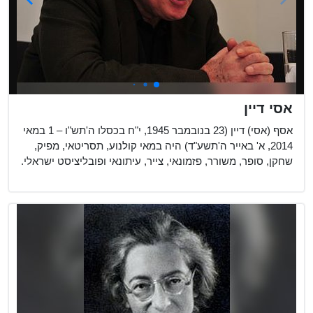
אסי דיין
אסף (אסי) דיין (23 בנובמבר 1945, י"ח בכסלו ה'תש"ו – 1 במאי
2014, א' באייר ה'תשע"ד) היה במאי קולנוע, תסריטאי, מפיק,
שחקן, סופר, משורר, פזמונאי, צייר, עיתונאי ופובליציסט ישראלי.