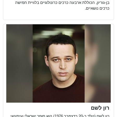
בן-גוריון, הכוללת ארבעה כרכים כרונולוגיים בלוויית חמישה
כרכים נושאיים.
רון לשם
רון לשם (נולד ב-20 בדצמבר 1976) הוא סופר ישראלי ועיתונאי,