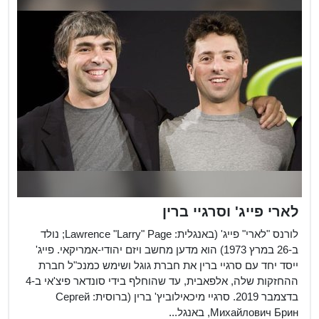
פיזיקאי יהודי-אמר...
וחוקר מבנה החומ...
לארי פייג' וסרגיי ברין
לורנס "לארי" פייג' (באנגלית: Lawrence "Larry" Page; נולד
ב-26 במרץ 1973) הוא מדען מחשב ויזם יהודי-אמריקאי. פייג'
ייסד יחד עם סרגיי ברין את חברת גוגל ושימש כמנכ"ל חברת
ההחזקות שלה, אלפאבית, עד שהוחלף בידי סונדאר פיצ'אי ב-4
בדצמבר 2019. סרגיי מיכאילוביץ' ברין (ברוסית: Сергей
Михайлович Брин, באנגל...