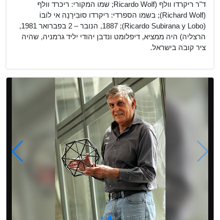
ד"ר ריקרדו וולף (Ricardo Wolf; שמו המקורי: ריכרד וולף
(Richard Wolf); בשמו הספרדי: ריקרדו סוּבִּירָנָה אי לוֹבּוֹ
(Ricardo Subirana y Lobo);‏ 1887, הנובר – 2 בפברואר 1981,
הרצליה) היה ממציא, דיפלומט ונדבן יהודי יליד גרמניה, שהיה
ציר קובה בישראל.