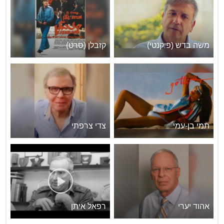
משה בדש (פיקנטי)
קזבלן (סרט)
תמי בן-עמי
צדי צרפתי
אהוד יערי
רפאל איתן