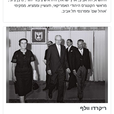
ה'תש"א, תל אביב, ארץ ישראל) היה איש ציבור יהודי, נדבן ציוני,
מראשי הקונגרס היהודי האמריקאי, תעשיין וממציא. ממקימי
'אוהל שם' ומפרנסי תל אביב.
ריקרדו וולף