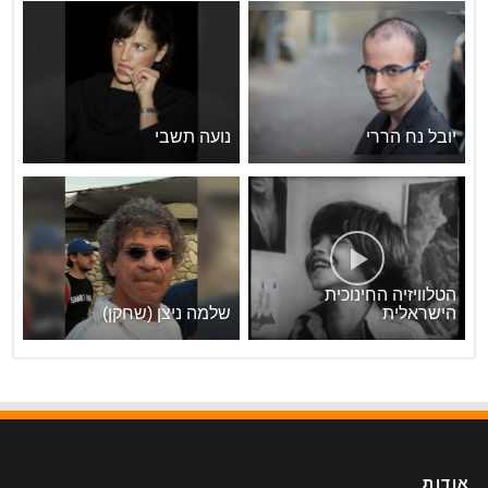
יובל נח הררי
נועה תשבי
הטלוויזיה החינוכית
הישראלית
שלמה ניצן (שחקן)
אודות