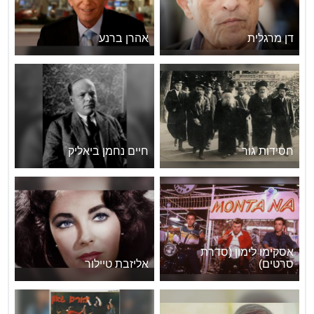
דן מרגלית
אהרן ברנע
חסידות גור
חיים נחמן ביאליק
אסקימו לימון (סדרת
סרטים)
אליזבת טיילור