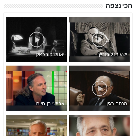
הכי נצפה
ישעיהו ליבוביץ
יאנוש קורצ'אק
מנחם בגין
אבישי בן-חיים