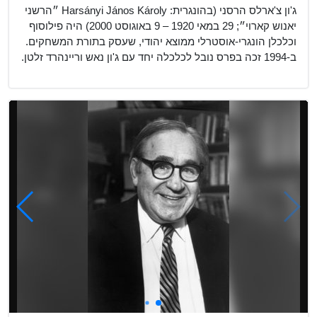
ג'ון צ'ארלס הרסני (בהונגרית: Harsányi János Károly ״הרשני
יאנוש קארוי״;‏ 29 במאי 1920 – 9 באוגוסט 2000) היה פילוסוף
וכלכלן הונגרי-אוסטרלי ממוצא יהודי, שעסק בתורת המשחקים.
ב-1994 זכה בפרס נובל לכלכלה יחד עם ג'ון נאש וריינהרד זלטן.