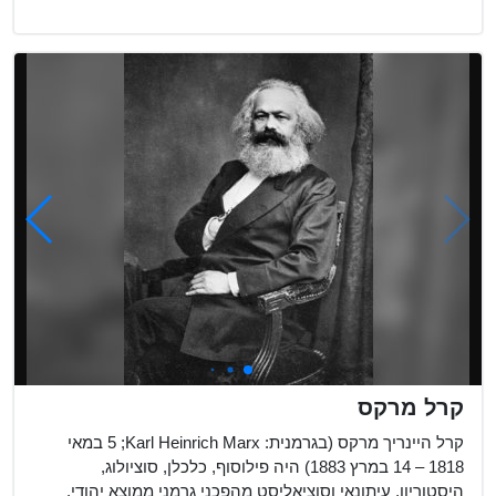
קרל מרקס
קרל היינריך מרקס (בגרמנית: Karl Heinrich Marx‏; 5 במאי
1818 – 14 במרץ 1883) היה פילוסוף, כלכלן, סוציולוג,
היסטוריון, עיתונאי וסוציאליסט מהפכני גרמני ממוצא יהודי.