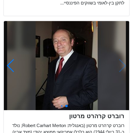
לתקן בין-לאומי בשווקים הפיננסיי...
רוברט קרהרט מרטון
רוברט קרהרט מרטון (באנגלית: Robert Carhart Merton; נולד
ב-31 ביולי 1944) הוא כלכלן אמריקאי ממוצא יהודי (מצד אביו),