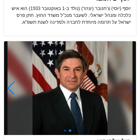
יוסף (יוסי) צ'חנובר (יצהר) (נולד ב-1 באוקטובר 1933) הוא איש
כלכלה ומנהל ישראלי. לשעבר מנכ"ל משרד החוץ. חתן פרס
ישראל על תרומה מיוחדת לחברה ולמדינה לשנת תשפ"א.