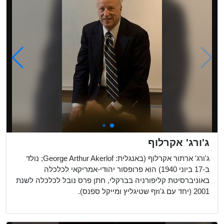
ג'ורג' אקרלוף
ג'ורג' ארתור אקרלוף (באנגלית: George Arthur Akerlof; נולד
ב-17 ביוני 1940) הוא פרופסור יהודי-אמריקאי לכלכלה
באוניברסיטת קליפורניה בברקלי, חתן פרס נובל לכלכלה לשנת
2001 (יחד עם ג'וזף שטיגליץ ומייקל ספנס).