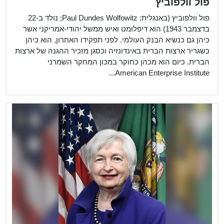
פול וולפוביץ
פול וולפוביץ (באנגלית: Paul Dundes Wolfowitz; נולד ב-22
בדצמבר 1943) הוא דיפלומט ואיש ממשל יהודי-אמריקני אשר
כיהן גם כנשיא הבנק העולמי. לפני תפקידו האחרון, הוא כיהן
כשגריר ארצות הברית באינדונזיה וכסגן מזכיר ההגנה של ארצות
הברית. כיום הוא מכהן כחוקר במכון המחקר השמרני
American Enterprise Institute...