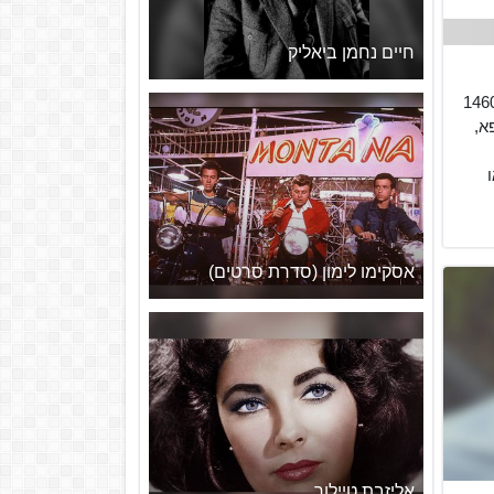
חיים נחמן ביאליק
ון יהודה אַבְּרַבַנְאֵל (ה'ר"כ, 1460
ופא,
אסקימו לימון (סדרת סרטים)
אליזבת טיילור