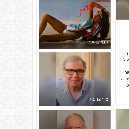
תמי בן-עמי
צ'ומסקי; נולד ב-7 בדצמבר 1928)
עיל
ור
זונה
ון
צדי צרפתי