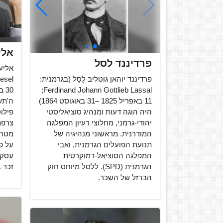
אלי 
פרדיננד לסל
פרדיננד יוהאן גוֹטליבּ לָסָל (בגרמנית:
Ferdinand Johann Gottlieb Lassal;
‏11 באפריל 1825 –31 באוגוסט 1864)
היה הוגה דעות ומנהיג סוציאליסטי
פילוס
יהודי-גרמני, מחלוצי רעיון המפלגה
צרפת
המודרנית. מראשוני מנהיגיה של
מטרנ
תנועת הפועלים הגרמנית, ואבי
המפלגה הסוציאל-דמוקרטית
עסק 
הגרמנית (SPD). ללסל מיוחס חוק
זכר ..
הברזל של השכר.