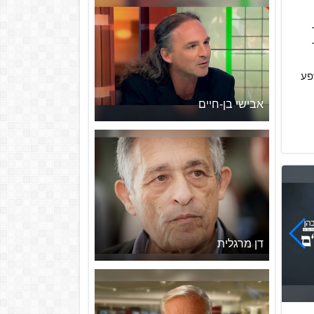
אר
פע
אבישי בן-חיים
דן מרגלית