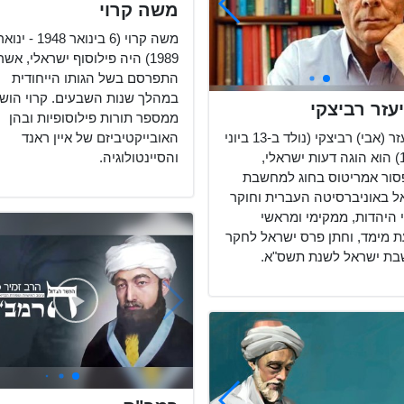
משה קרוי
משה קרוי (6 בינואר 1948 - ינו
1989) היה פילוסוף ישראלי, אשר
התפרסם בשל הגותו הייחודית
במהלך שנות השבעים. קרוי הוש
עזר רביצקי
ממספר תורות פילוסופיות ובהן
האובייקטיביזם של איין ראנד
אביעזר (אבי) רביצקי (נולד ב-13 ביוני
והסיינטולוגיה.
1945) הוא הוגה דעות ישראלי,
סור אמריטוס בחוג למחשבת
ל באוניברסיטה העברית וחוקר
 היהדות, ממקימי ומראשי
ת מימד, וחתן פרס ישראל לחקר
ת ישראל לשנת תשס"א.