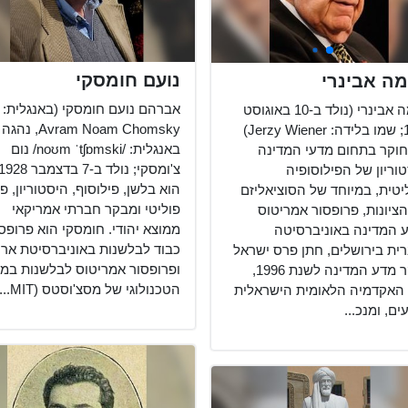
נועם חומסקי
ה אבינרי
אברהם נועם חומסקי (באנגלית:
שלמה אבינרי (נולד ב-10 באוגוסט
Avram Noam Chomsky, נהגה
1933; שמו בלידה: Jerzy Wiener)
באנגלית: /noʊm ˈtʃɒmski/ נום
חוקר בתחום מדעי המדינה
וריון של הפילוסופיה
הוא בלשן, פילוסוף, היסטוריון, פ
יטית, במיוחד של הסוציאליזם
פוליטי ומבקר חברתי אמריקאי
הציונות, פרופסור אמריטוס
ממוצא יהודי. חומסקי הוא פרופס
 המדינה באוניברסיטה
כבוד לבלשנות באוניברסיטת ארי
ית בירושלים, חתן פרס ישראל
ופרופסור אמריטוס לבלשנות במכ
בחקר מדע המדינה לשנת 1996,
הטכנולוגי של מסצ'וסטס (MIT...
האקדמיה הלאומית הישראלית
ם, ומנכ...