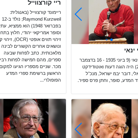
ריי קורצווייל
ריימונד קורצווייל (באנגלית:
Raymond Kurzweil; נולד ב-12
בפברואר 1948) הוא ממציא, עת
וסופר אמריקאי יהודי, חלוץ בתחו
זיהוי תווים אופטי (OCR), זיה
ונושאים אחרים הקשורים לבינה
ינאי
מלאכותית. כתב לפחות שבעה
ספרים, מהם חמישה לפחות רבי
צבי ינאי (9 ביוני 1935 - 16 בדצמבר
מכר. שניים מספריו הגיעו למקום
2013) היה הוגה דעות ואוטודידקט
הראשון ברשימת ספרי המדע
י, דובר יבמ ישראל, מנכ"ל
הפופולרי...
 המדע, סופר, וחתן פרס ספיר.