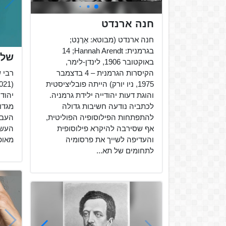
חנה ארנדט
חנה ארנדט (מבוטא: אַרֶנְט;
בגרמנית: Hannah Arendt;‏ 14
שלמ
באוקטובר 1906, לינדן-לימר,
הקיסרות הגרמנית – 4 בדצמבר
רבי של
1975, ניו יורק) הייתה פובליציסטית
והוגת דעות יהודייה ילידת גרמניה.
יהוד
לכתביה נודעה חשיבות גדולה
מגדו
להתפתחות הפילוסופיה הפוליטית,
העבר
אף שסירבה להיקרא פילוסופית
העשי
והעדיפה לשייך את פרסומיה
מאופי
לתחומים של תא...