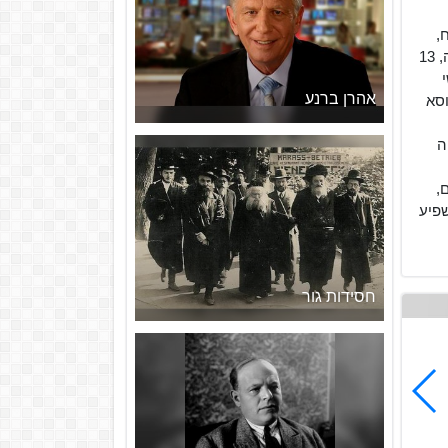
,
1138, נפטר: כ' בטבת ד'תתקס"ה, 13
י
אהרן ברנע
וסא
ה
,
שפיע
חסידות גור