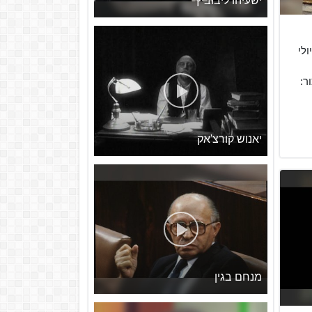
ישעיהו ליבוביץ
ולי
ר:
יאנוש קורצ'אק
מנחם בגין