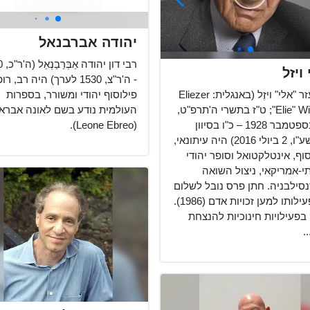
יהודה אברבנאל
רבי ד
ויזל
- ה'ר"צ, 1530 לערך) היה רב, ר
פילוסוף יהודי ומשורר, בספרות
אליעזר "אלי" ויזֶל (באנגלית: Eliezer
העולמית נודע בשם לאונה אבראו
"Elie" Wiesel;‏ ט"ז בתשרי ה'תרפ"ט,
(Leone Ebreo).
30 בספטמבר 1928 – כ"ו בסיוון
ה'תשע"ו, 2 ביולי 2016) היה עיתונאי,
וף, אינטלקטואל וסופר יהודי
י-אמריקאי, ניצול השואה
סילבניה. חתן פרס נובל לשלום
על פעילותו למען זכויות אדם (1986).
בפעילויות חינוכיות להנצחת
.