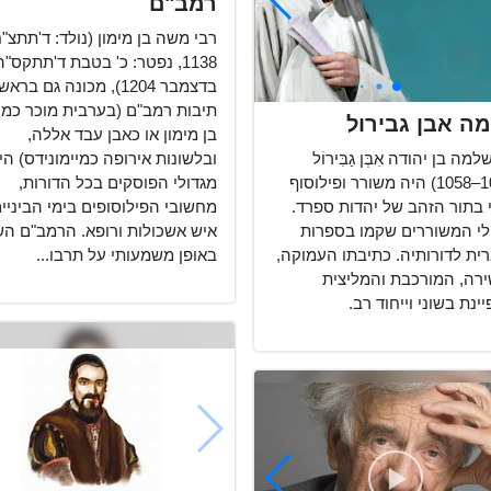
רמב"ם
רבי משה בן מימון (נולד: ד'תתצ"ח
בדצמבר 1204), מכונה גם בראש
תיבות רמב"ם (בערבית מוכר כמ
ה אבן גבירול
בן מימון או כאבן עבד אללה,
ובלשונות אירופה כמיימונידס) הי
מה בן יהודה אִבְּן גַבִּירוֹל
מגדולי הפוסקים בכל הדורות,
(1021–1058) היה משורר ופילוסוף
מחשובי הפילוסופים בימי הביניים
י בתור הזהב של יהדות ספרד.
איש אשכולות ורופא. הרמב"ם ה
לי המשוררים שקמו בספרות
באופן משמעותי על תרבו...
ית לדורותיה. כתיבתו העמוקה,
רה, המורכבת והמליצית
ינת בשוני וייחוד רב.