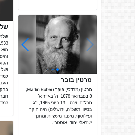
שלמ
הוא 
והיסט
הפול
ושל 
למדע
מרטין בובר
העבר
מרטין (מרדכי) בּוּבֶּר (Martin Buber;‏
8 בפברואר 1878, ה' באדר א'
חבר 
תרל"ח, וינה – 13 ביוני 1965, י"ג
למדעי
בסיוון תשכ"ה, ירושלים) היה חוקר
ופילוסוף, מעבד מעשיות ומחנך
ישראלי יהודי-אוסטרי.