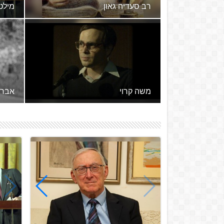
רב סעדיה גאון
מילטו
רב סעדיה בן יוסף אלפיומי גאון (יולי
882 ד'תרמ"ב – 21 במאי 942 כ"ו
באייר ד'תש"ב), המכונה גם בקיצור:
רס"ג, היה איש אשכו...
אמריק
משה קרוי
אברה
משה קרוי (6 בינואר 1948 - ינואר
הרב 
1989) היה פילוסוף ישראלי, אשר
התפרסם בשל הגותו הייחודית
במהלך שנות השבעים. קרוי
1935. מכונה גם הראי"ה ועל
הושפע...