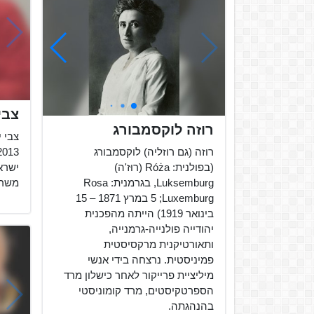
צבי 
רוזה לוקסמבורג
רוזה (גם רוזליה) לוקסמבורג
(בפולנית: Róża (רוּז'ה)
ישראל
Luksemburg, בגרמנית: Rosa
משרד
Luxemburg; ‏5 במרץ 1871 – 15
בינואר 1919) הייתה מהפכנית
יהודייה פולנייה-גרמנייה,
ותאורטיקנית מרקסיסטית
פמיניסטית. נרצחה בידי אנשי
מיליציית פרייקור לאחר כישלון מרד
הספרטקיסטים, מרד קומוניסטי
בהנהגתה.