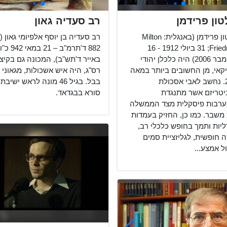
טון פרידמן
רב סעדיה גאון
מילטון פרידמן (באנגלית: Milton
רב סעדיה בן יוסף אלפיומי גאון (י
Friedman;‏ 31 ביולי 1912 - 16
882 ד'תרמ"ב – 21 במאי 942 כ"ו
בנובמבר 2006) היה כלכלן יהודי
באייר ד'תש"ב), המכונה גם בקיצו
קאי, מן החשובים ביותר במאה
רס"ג, היה איש אשכולות, מגאוני
ה-20. נחשב לאבי אסכולת
בבל. בגיל 46 מונה לראש ישיבת
יטריזם אשר מתנגדת
סורא בבגדאד.
רבות פיסקלית מצד הממשלה
משבר. כמו כן, החזיק בעמדות
ליות ותמך בחופש כלכלי רב,
ה חופשית, לגליזציית סמים
ל אמצע...