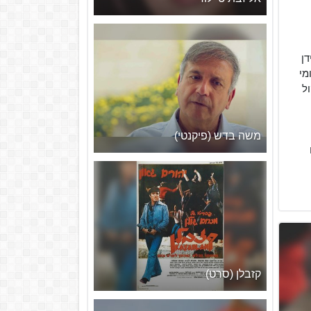
ידן
מי
וי קול
משה בדש (פיקנטי)
קזבלן (סרט)