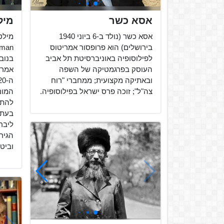
אסא כשר
מיל
אסא כשר (נולד ב-6 ביוני 1940
בירושלים) הוא פרופסור אמריטוס
לפילוסופיה באוניברסיטת תל אביב
העוסק בפרגמטיקה של השפה
אמרי
ובאתיקה מקצועית; ממחברי "רוח
צה"ל"; זוכה פרס ישראל בפילוסופיה.
המונ
להתע
בעת 
ליבר
הגיר
וביטו