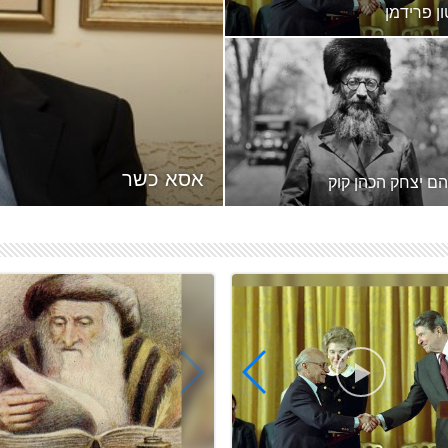
ן פרידמן
מילטון פרידמן (באנגלית: Milton
Friedman;‏ 31 ביולי 1912 - 16
בנובמבר 2006) היה כלכלן יהודי
אי, מן החשובים ביותר ...
אסא כשר
ם יצחק הכהן קוק
אברהם יצחק הכהן קוּק (ט"ז
א
באלול ה'תרכ"ה, 7 בספטמבר 1865
באוניברסיטת תל אביב העוסק ב
– ג' באלול ה'תרצ"ה, 1 בספטמבר
 י...