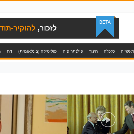
BETA
לזכור,
להוקיר-תוד
עשייה
כלכלה
חינוך
פילנתרופיה
פוליטיקה (בינלאומית)
דת
מ