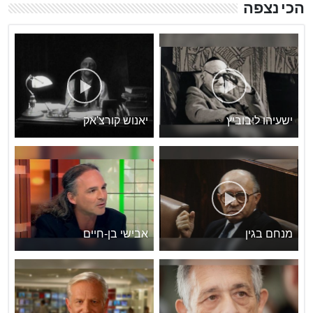
הכי נצפה
ישעיהו ליבוביץ
יאנוש קורצ'אק
מנחם בגין
אבישי בן-חיים