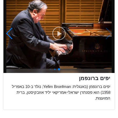
היה כנר יהוד...
ופסנתר...
יפים ברונפמן
יפים ברונפמן (באנגלית: Yefim Bronfman; נולד ב-10 באפריל
1958) הוא פסנתרן ישראלי-אמריקאי יליד אוזבקיסטן, ברית
המועצות.