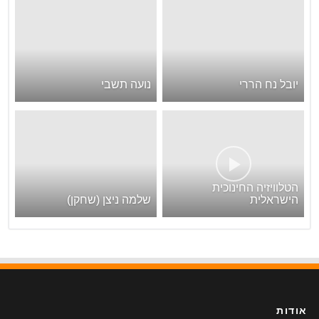
יובל נח הררי
נועה תשבי
הטלוויזיה החינוכית
הישראלית
שלמה ניצן (שחקן)
אודות