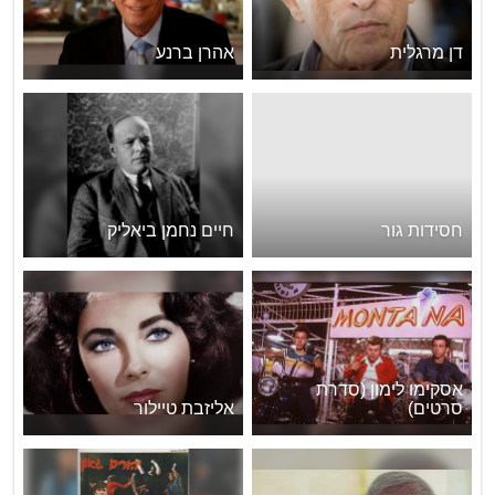
דן מרגלית
אהרן ברנע
חסידות גור
חיים נחמן ביאליק
אסקימו לימון (סדרת
סרטים)
אליזבת טיילור