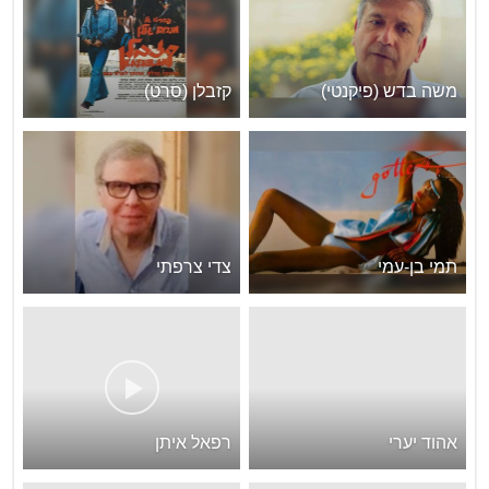
משה בדש (פיקנטי)
קזבלן (סרט)
תמי בן-עמי
צדי צרפתי
אהוד יערי
רפאל איתן