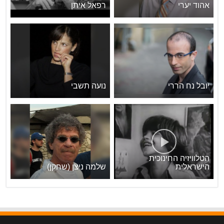
אהוד יערי
רפאל איתן
יובל נח הררי
נועה תשבי
הטלוויזיה החינוכית
הישראלית
שלמה ניצן (שחקן)