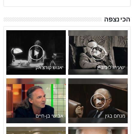
הכי נצפה
ישעיהו ליבוביץ
יאנוש קורצ'אק
מנחם בגין
אבישי בן-חיים