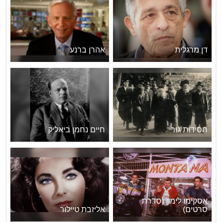
דן מרגלית
אהרן ברנע
חסידות גור
חיים נחמן ביאליק
אסקימו לימון (סדרת
סרטים)
אליזבת טיילור