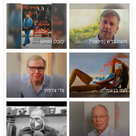
משה בדש (פיקנטי)
קזבלן (סרט)
תמי בן-עמי
צדי צרפתי