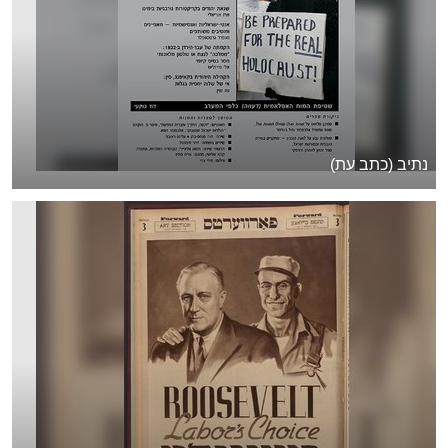
נתיב (כתב עת)