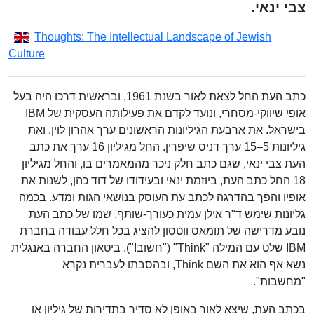
צבי ינאי.
Thoughts: The Intellectual Landscape of Jewish
Culture
כתב העת החל לצאת לאור בשנת 1961, ובראשית דרכו היה בעל
אופי שיווקי-מסחרי, ונועד לקדם את פעילותה העסקית של IBM
בישראל. את ארבעת הגיליונות הראשונים ערך אהרון לוין, ואת
גיליונות 5–15 ערך דניס שיפרין. החל מגיליון 16 ערך את כתב
העת צבי ינאי, שגם כתב חלק ניכר מהמאמרים בו, והחל מגיליון
18 החל כתב העת, ביוזמת ינאי ובעידודו של דוד כהן, לשנות את
אופיו והפך בהדרגה לכתב עת העוסק בנושאי הגות ומדע. בכמה
גליונות שימש ד"ר אילן עמית כעורך-שותף. שמו של כתב העת
נובע מדרישה של תומאס ווטסון להציג בכל חלל עבודה בחברת
IBM שלט עם המילה "Think" ("חשוֹב!"). ביטאון החברה באנגלית
נשא אף הוא את השם Think, ובהסבתו לעברית נקרא
"מחשבות".
בכתב העת, שיצא לאור באופן לא סדיר בתדירות של גיליון או