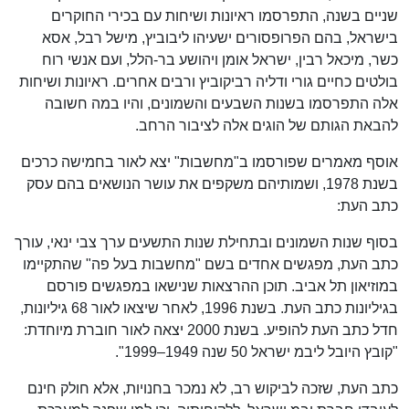
שניים בשנה, התפרסמו ראיונות ושיחות עם בכירי החוקרים
בישראל, בהם הפרופסורים ישעיהו ליבוביץ, מישל רבל, אסא
כשר, מיכאל רבין, ישראל אומן ויהושע בר-הלל, ועם אנשי רוח
בולטים כחיים גורי ודליה רביקוביץ ורבים אחרים. ראיונות ושיחות
אלה התפרסמו בשנות השבעים והשמונים, והיו במה חשובה
להבאת הגותם של הוגים אלה לציבור הרחב.
אוסף מאמרים שפורסמו ב"מחשבות" יצא לאור בחמישה כרכים
בשנת 1978, ושמותיהם משקפים את עושר הנושאים בהם עסק
כתב העת:
בסוף שנות השמונים ובתחילת שנות התשעים ערך צבי ינאי, עורך
כתב העת, מפגשים אחדים בשם "מחשבות בעל פה" שהתקיימו
במוזיאון תל אביב. תוכן ההרצאות שנישאו במפגשים פורסם
בגיליונות כתב העת. בשנת 1996, לאחר שיצאו לאור 68 גיליונות,
חדל כתב העת להופיע. בשנת 2000 יצאה לאור חוברת מיוחדת:
"קובץ היובל ליבמ ישראל 50 שנה 1949–1999".
כתב העת, שזכה לביקוש רב, לא נמכר בחנויות, אלא חולק חינם