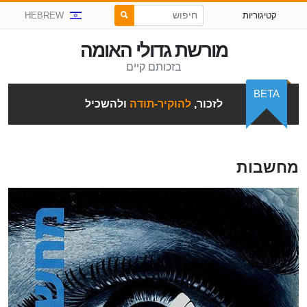
קטיגוריות
HEBREW
מורשת גדולי האומה
בזכותם קיים
BETA
לזכור,
להוקיר-תודה
ולהשכיל
מחשבות