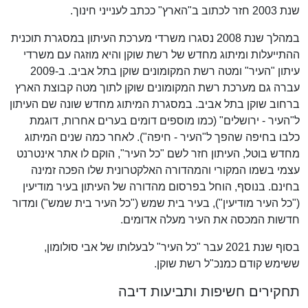
שנת 2003 חזר לכתוב ב"הארץ" ככתב לענייני חינוך.
במהלך שנת 2008 נסגרו משרדי מערכת העיתון במסגרת תוכנית
ההתייעלות ומיתוג מחדש של רשת שוקן והיא מוזגה עם משרדי
עיתון "העיר" ומטה רשת המקומונים שוקן בתל אביב. ב-2009
עברה גם מערכת רשת המקומונים שוקן לתוך מטה קבוצת הארץ
ברחוב שוקן בתל אביב. במסגרת המיתוג מחדש שונה שם העיתון
ל"העיר - ירושלים" (כמו מוספים דומים בערים אחרות, דוגמת
כלבו בחיפה שהפך ל"העיר - חיפה"). לאחר כמה שנים המיתוג
מחדש בוטל, העיתון חזר לשם "כל העיר", הוקם לו אתר אינטרנט
עצמי בשמו המקורי והמהדורה האלקטרונית שלו הפכה זמינה
בחינם. בנוסף, הוחל בפרסום מהדורה של העיתון בעיר מודיעין
("כל העיר מודיעין"), בעיר בית שמש ("כל העיר בית שמש") ומדור
חדשות המכסה את העיר מעלה אדומים.
בסוף שנת 2021 עבר "כל העיר" לבעלותו של אבי סולומון,
ששימש קודם כמנכ"ל רשת שוקן.
תחקירים חשיפות ותביעות דיבה