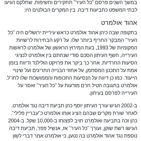
במשך השנים פרסם "כל העיר" תחקירים וחשיפות, שחלקם הגיעו
לבתי המשפט כתביעות דיבה. בין המקרים הבולטים היו:
אהוד אולמרט
בתקופה שבה כיהן אהוד אולמרט כראש עיריית ירושלים היה "כל
העיר" המבקר החריף ביותר שלו. על רקע הבחירות לרשויות
המקומיות של 1993, בעת המירוץ הראשון של אולמרט לראשות
העירייה, חשף העיתון הסכם סודי שנחתם בין אולמרט לנציגי
הסיעות החרדיות. אחר כך ביקר את פרויקט הולילנד ודיווח בזמן
אמת על התכנון המסתמן, על אחוזי הבנייה החריגים ועל שינויי
הייעוד. כמו כן דיווח על הנסיעות התכופות והממושכות שלו לחו"ל.
אולמרט בתגובה הטיל חרם מודעות על "כל העיר" ואסר על
העירייה לפרסם בעיתון.
ב-2002 הגיש עורך העיתון יוסף כהן תביעת דיבה נגד אולמרט.
לאחר שורת מקרים שבהם הציג אותו אולמרט כ"עבריין פלילי".
כהן זכה בתביעה ואולמרט חויב לפצותו ב-10,000 שקל. ב-2004
הגישו רשת שוקן, ועורך "כל העיר" אז, אנשיל פפר, תביעת דיבה
נוספת נגד אהוד אולמרט בה נטען, כי אולמרט אמר דברי לשון