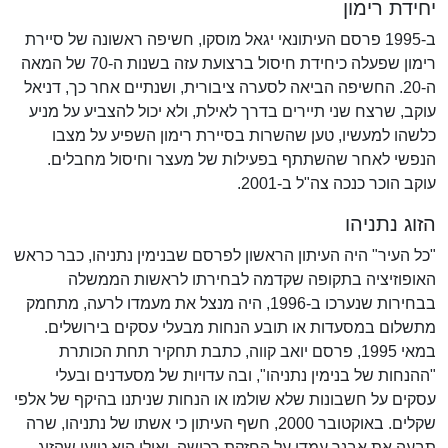
יחידת רימון
ב-1995 פרסם העיתונאי יגאל מוסקו, חשיפה ראשונה של סיירת
רימון שפעלה כיחידת חיסול ברצועת עזה בשנות ה-70 של המאה
ה-20. החשיפה הביאה לסערה ציבורית, ושנתיים אחר כך, דניאל
עוקב, שרצח שני תיירים בדרך לאילת, ולא יכול להצביע על מניע
כלשהו למעשיו, טען שהשרות בסיירת רימון השפיע על מצבו
הנפשי לאחר שהשתתף בפעילות של מעצר וחיסול מחבלים.
עוקב הוכר כנכה צה"ל ב-2001.
הזוג נתניהו
"כל העיר" היה העיתון הראשון לפרסם שבנימין נתניהו, כבר כראש
האופוזיציה בתקופה שקדמה לבחירתו לראשות הממשלה
בבחירות שנערכו ב-1996, היה מנצל את מעמדו לרעה, מתחמק
מתשלום במסעדות או תובע הנחות מבעלי עסקים בירושלים.
במאי 1995, פרסם יואב קווה, כתבת תחקיר תחת הכותרת
"ההנחות של בנימין נתניהו", ובה עדויות של מסעדנים ובעלי
עסקים על חשבונות שלא שולמו או הנחות שניתנו בהיקף של אלפי
שקלים. באוקטובר 2000, חשף העיתון כי אשתו של נתניהו, שרה
תבעה את אבנר עמדי על החזקת רכושה, ואילו הוא טוען שהזוג