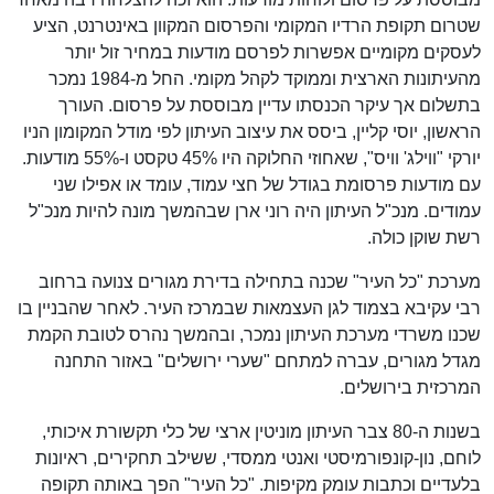
שטרום תקופת הרדיו המקומי והפרסום המקוון באינטרנט, הציע
לעסקים מקומיים אפשרות לפרסם מודעות במחיר זול יותר
מהעיתונות הארצית וממוקד לקהל מקומי. החל מ-1984 נמכר
בתשלום אך עיקר הכנסתו עדיין מבוססת על פרסום. העורך
הראשון, יוסי קליין, ביסס את עיצוב העיתון לפי מודל המקומון הניו
יורקי "ווילג' וויס", שאחוזי החלוקה היו 45% טקסט ו-55% מודעות.
עם מודעות פרסומת בגודל של חצי עמוד, עומד או אפילו שני
עמודים. מנכ"ל העיתון היה רוני ארן שבהמשך מונה להיות מנכ"ל
רשת שוקן כולה.
מערכת "כל העיר" שכנה בתחילה בדירת מגורים צנועה ברחוב
רבי עקיבא בצמוד לגן העצמאות שבמרכז העיר. לאחר שהבניין בו
שכנו משרדי מערכת העיתון נמכר, ובהמשך נהרס לטובת הקמת
מגדל מגורים, עברה למתחם "שערי ירושלים" באזור התחנה
המרכזית בירושלים.
בשנות ה-80 צבר העיתון מוניטין ארצי של כלי תקשורת איכותי,
לוחם, נון-קונפורמיסטי ואנטי ממסדי, ששילב תחקירים, ראיונות
בלעדיים וכתבות עומק מקיפות. "כל העיר" הפך באותה תקופה