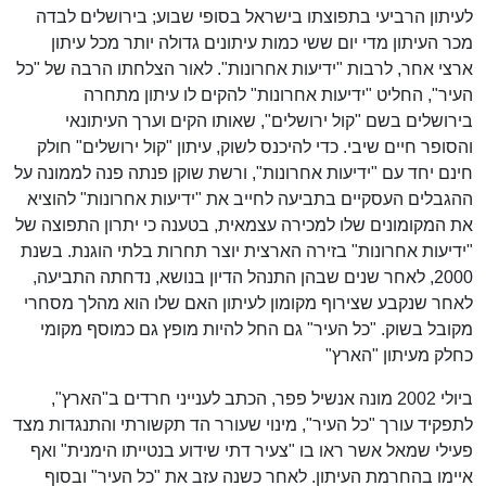
לעיתון הרביעי בתפוצתו בישראל בסופי שבוע; בירושלים לבדה
מכר העיתון מדי יום ששי כמות עיתונים גדולה יותר מכל עיתון
ארצי אחר, לרבות "ידיעות אחרונות". לאור הצלחתו הרבה של "כל
העיר", החליט "ידיעות אחרונות" להקים לו עיתון מתחרה
בירושלים בשם "קול ירושלים", שאותו הקים וערך העיתונאי
והסופר חיים שיבי. כדי להיכנס לשוק, עיתון "קול ירושלים" חולק
חינם יחד עם "ידיעות אחרונות", ורשת שוקן פנתה פנה לממונה על
ההגבלים העסקיים בתביעה לחייב את "ידיעות אחרונות" להוציא
את המקומונים שלו למכירה עצמאית, בטענה כי יתרון התפוצה של
"ידיעות אחרונות" בזירה הארצית יוצר תחרות בלתי הוגנת. בשנת
2000, לאחר שנים שבהן התנהל הדיון בנושא, נדחתה התביעה,
לאחר שנקבע שצירוף מקומון לעיתון האם שלו הוא מהלך מסחרי
מקובל בשוק. "כל העיר" גם החל להיות מופץ גם כמוסף מקומי
כחלק מעיתון "הארץ"
ביולי 2002 מונה אנשיל פפר, הכתב לענייני חרדים ב"הארץ",
לתפקיד עורך "כל העיר", מינוי שעורר הד תקשורתי והתנגדות מצד
פעילי שמאל אשר ראו בו "צעיר דתי שידוע בנטייתו הימנית" ואף
איימו בהחרמת העיתון. לאחר כשנה עזב את "כל העיר" ובסוף