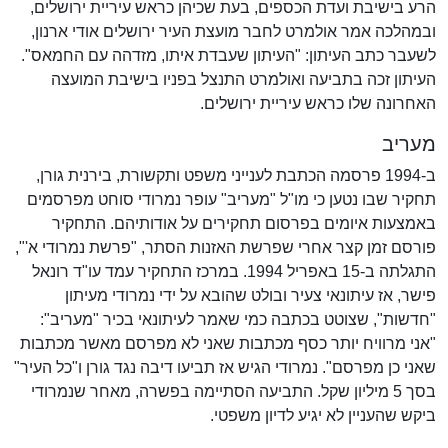
הרע בישיבת ועדת הכספים, בעת שכיהן כראש עיריית ירושלים,
ובמהלכה אמר אולמרט לחבר מועצת העיר ירושלים אודי ארנון,
לשעבר כתב העיתון: "העיתון שעבדת איתו, מזדהה עם החמאס".
העיתון זכה בתביעה ואולמרט התנצל בפניו בישיבת המועצה
האחרונה שלו כראש עיריית ירושלים.
מעריב
ב-1994 פרסמה הכתבת לענייני משפט ותקשורת, בירנית גורן,
תחקיר שבו נטען כי מו"ל "מעריב" עופר נמרודי סוחט מפרסמים
באמצעות איומים בפרסום תחקירים על אודותיהם. התחקיר
פורסם זמן קצר אחרי שפרשת האזנות הסתר, "פרשת נמרודי א'",
התגלתה ב-15 באפריל 1994. במרכז התחקיר עמד עו"ד רונאל
פישר, אז עיתונאי צעיר ובולט שהובא על ידי נמרודי מעיתון
"חדשות", שצוטט בכתבה כמי שאמר לעיתונאי בכיר "מעריב":
"אני מרוויח יותר כסף מכתבות שאני לא מפרסם מאשר מכתבות
שאני כן מפרסם". נמרודי הגיש אז תביעו דיבה נגד גורן ו"כל העיר"
בסך 5 מיליון שקל. התביעה הסתיימה בפשרה, מאחר שנמרודי
ביקש שהעניין לא יגיע לדיון משפטי.