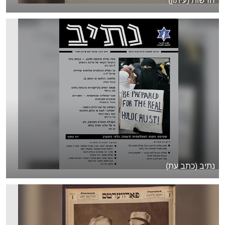
חדשות (עיתון)
נתיב (כתב עת)