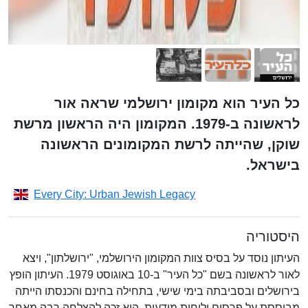
כל העיר הוא מקומון ירושלמי שראה אור
לראשונה ב-1979. המקומון היה הראשון מרשת
שוקן, שהייתה לרשת המקומונים הראשונה
בישראל.
Every City: Urban Jewish Legacy
היסטוריה
העיתון נוסד על בסיס צוות המקומון הירושלמי, "ירושלתון", ויצא
לאור לראשונה בשם "כל העיר" ב-10 באוגוסט 1979. העיתון הופץ
בירושלים ובסביבתה בימי שישי, בתחילה בחינם והכנסתו הייתה
מבוססת על פרסום ולוחות מודעות. הוא זכה להצלחה רבה מאחר