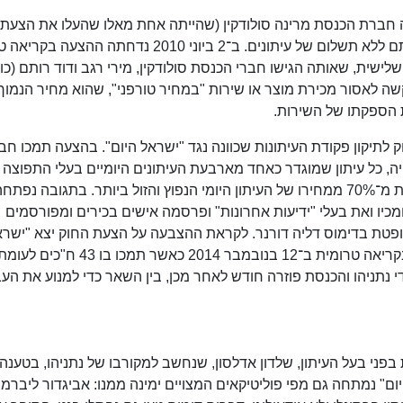
ה חברת הכנסת מרינה סולודקין (שהייתה אחת מאלו שהעלו את הצעת 
הפרטית). בהצעה זו הוצע להגביל לשנה את חלוקתם ללא תשלום של עיתונים. ב־2 ביוני 2010 נדחת
1 תומכים. הצעת חוק שלישית, שאותה הגישו חברי הכנסת סולודקין, מירי רגב ודוד רותם (כ
שה לאסור מכירת מוצר או שירות "במחיר טורפני", שהוא מחיר הנמוך
ת חוק לתיקון פקודת העיתונות שכוונה נגד "ישראל היום". בהצעה תמכו חב
ה, כל עיתון שמוגדר כאחד מארבעת העיתונים היומיים בעלי התפוצה
הרחבה ביותר בארץ יחויב להימכר בעבור לא פחות מ־70% ממחירו של העיתון היומי הנפוץ והזול ביותר. בתגובה נפתח
כיו ואת בעלי "ידיעות אחרונות" ופרסמה אישים בכירים ומפורסמים
ופטת בדימוס דליה דורנר. לקראת ההצבעה על הצעת החוק יצא "ישרא
ת הוקדמו בידי נתניהו והכנסת פוזרה חודש לאחר מכן, בין השאר כדי למנוע את ה
ני בעל העיתון, שלדון אדלסון, שנחשב למקורבו של נתניהו, בטענה
יום" נמתחה גם מפי פוליטיקאים המצויים ימינה ממנו: אביגדור ליברמן