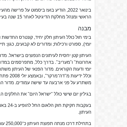
בינואר 2022, הודיע בועז ביסמוט על פריש
הראשי ומנהל מחלקת הדיגיטל לאחר 15 שנה בעיתון.
מבנה
בימי חול כולל העיתון חלק יחיד, קונטרס החדשות ו
יומי), ספורט ורכילות; ומדורים לא קבועים, כגון: תיי
העיתון קטן יחסית לעיתונים הנפוצים בישראל. מדו
אחרונות" ו"מעריב". בדרך כלל, מתפרסמים במדור
יומי ודעות הקוראים. מדור הפנאי של העיתון מש
וכלל ידי
משתרע על פני ארבעה עד שישה עמודים. מדור הת
בגיליון יום שישי כולל "ישראל היום" את החלקים ה
העיתון.