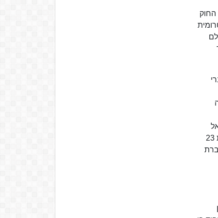
החוק
ה ההצעה בקריאה טרומית
ולם
רי
ה
ל
היום" במסע פרסום נרחב נגדה. ההצעה אושרה בקריאה טרומית ב־12 בנובמבר 2014 כאשר תמכו בו 43 ח"כים לעומת 23
עברת