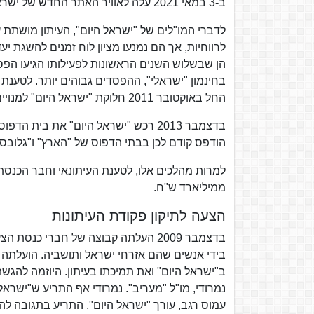
ב-3 במאי 2021 עלה לאוויר האתר החדש של ישראל היום.
לדברי המו"לים של "ישראל היום", העיתון מושתת
לרווחיות, אך הם נמנעו מציון לוח זמנים להשגת י
החל באוקטובר 2011 חלוקת "ישראל היום" למנויים כרוכה בתשלום, אשר נועד לממן את עלות ההפצה.
בדצמבר 2013 רכש "ישראל היום" את ב
הודפס קודם לכן בבתי הדפוס של "הארץ" ו"גלובס"
ממיליארד ש"ח.
הצעה לתיקון פקודת העיתונות
בדצמבר 2009 העלתה קבוצה של חברי כנ
בידי אנשים שהם אזרחי ישראל ותושביה. הועלתה ט
ב"ישראל היום" ואת תמיכתו בעיתון. היוזמה להגשתה
נמרודי, מו"ל "מעריב". נמרודי אף התריע ש"ישראל
עמוס רגב, עורך "ישראל היום", התריע בתגובה לה