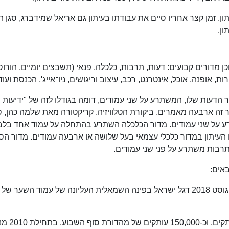
ה מהעיתון. זמן קצר אחריו סיים את עבודתו בעיתון גם אריאל שמידברג, סגן 
כן מדורים קבועים: דעות, תרבות, כלכלה, פנאי (תשבצים יומיים, הורוס
רות, אופנה, אוכל, אינטרנט, רכב, עיצוב וריגושים, ניו־אייג', הכנסת ועוד
ר הדעות שלו, המשתרע על שני עמודים, דומה בגודלו לזה של "ידיעות
 זה ארבעה מאמרים, ביקורת הטלוויזיה, קריקטורה מאת שלמה כהן, 
תרע על שני עמודים. מדור הכלכלה השתרע בהתחלה על עמוד אחד בלב
עות מ"דה־מרקר", ובאמצע יולי 2008 פתח העיתון במדור כלכלי עצמאי בעל שלושה או ארבעה עמודים. מדור
רבות משתרע על פני שני עמודים.
באים:
בעקבות חקיקת חוק הלאום החל להופיע ב-24 באוגוסט 2018 דגל ישראל בפינה השמאלית העליונה של עמוד השער של
בתחילת דרכו מנתה תפוצת העיתון כ־250,000 עותקי