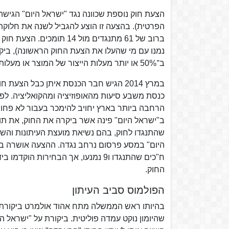
הצעת חוק נוספת שכוונה נגד "ישראל היום" הגיש
ברוב של 61 מתנגדים מול 4
נמנו עם מי שהעלו את הצעת החוק הראשונה), ביק
ב־50% או יותר מעלות הייצור של המוצר או מעלות הספקתו של השירות.
במרץ 2014 הגיש חבר הכנסת איתן כבל הצע
כנסת משבע סיעות מהאופוזיציה ומהקואליציה. לפי
ב"ישראל היום" פינה אשר ביקרה את החוק, את תומ
שהתנגדו לחוק, בהם נשיאת מועצת העיתונות והש
ח"כים שהתנגדו ו9 נמנעו, אך הבחירו
החוק.
הפולמוס סביב העיתון
בהיותו ראש הממשלה מתח אהוד אולמרט ביקורת בפ
שהיומון נוקט עמדה פוליטית. ביקורת על "ישראל ה