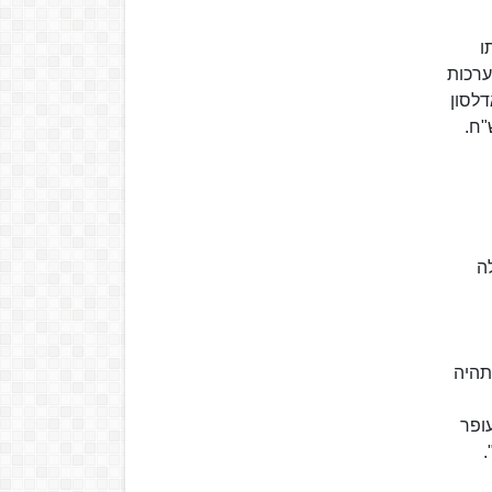
ו
ערכות
של אדלסון
ום" עד 2014 מגיעים ל-730 מיליון ש"ח.
" למעלה
 תהיה
עופר
.