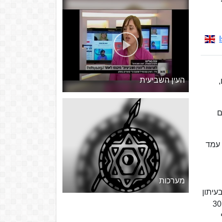
העין השביעית
ם
 עמד
מערכות
עיתון
"ישראלי". הקשר בין אדלסון לבן צבי לא עלה יפה, ואדלסון, באמצעות חברת "ניוזקו" שבבעלותו ובבעלות אשתו, הקים ב־30
ן שני