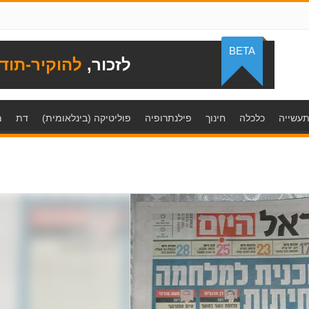
BETA
לזכור,
להוקיר-תוד
עשייה
כלכלה
חינוך
פילנתרופיה
פוליטיקה (בינלאומית)
דת
מ