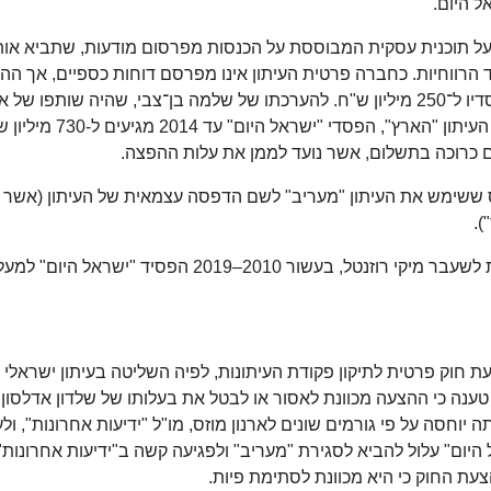
 על תוכנית עסקית המבוססת על הכנסות מפרסום מודעות, שתביא אות
עד הרווחיות. כחברה פרטית העיתון אינו מפרסם דוחות כספיים, אך הה
הן שבשלוש השנים הראשונות לפעילותו הגיעו הפסדיו ל־250 מיליון ש"ח. להערכתו של שלמה בן־צבי, שהיה שותפו 
בחינמון "ישראלי", ההפסדים גבוהים יותר. לטענת העיתון "הארץ", הפסדי "ישראל הי
ית הדפוס ששימש את העיתון "מעריב" לשם הדפסה עצמאית של העיתון (אשר
).
למרות מהלכים אלו, לטענת העיתונאי וחבר הכנסת לשעבר מיקי רוזנטל, בעשור 2010–2019 הפסיד "ישראל היום
סת הצעת חוק פרטית לתיקון פקודת העיתונות, לפיה השליטה בעיתון ישראלי
ענה כי ההצעה מכוונת לאסור או לבטל את בעלותו של שלדון אדלסון
 יוחסה על פי גורמים שונים לארנון מוזס, מו"ל "ידיעות אחרונות", ול
 היום" עלול להביא לסגירת "מעריב" ולפגיעה קשה ב"ידיעות אחרונות"
צעת החוק כי היא מכוונת לסתימת פיות.