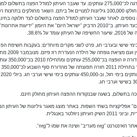
כ־315,000 עותקים, אך בראשית 2011 ירדה בהדרגה לכ־275,000 עותקים. עד שעבר העיתון למודל הפצה בתשלום 
לצד הפצה חינם בנקודות הפצה, באוקטובר 2011 חולקו 100,000 גיליונות למנויים אל ביתם. השאר מחולקים בתחנ
ה נוספים. לאחר שעבר העיתון למודל הפצה בתשלום לצד חלוקה בחינ
פורסמו נתונים בדבר מספר הקוראים המשלמים בעד העיתון. ב־2010 הדביק "ישראל היום" את היומון "ידיעות אחרונות"
בימי שישי ובערבי חג, פרט לשני מקרים מיוחדים: בעקבות חשיפת הפ
שבה נחשד אהוד אולמרט בקבלת כספים שלא כדין ועם מציאת גופ
היומון גם ביום שישי, בגיליון סוף שבוע מורחב. מהדורה זו
בהמשך הוגדלה התפוצה לכ־375,000 עותקים, אך בתחילת 2011 חזרה תפוצתה של מהדורת סוף השבוע לכ־350,000
עותקים.
ם" אפליקציות בשתי השפות. באתר מוצג מאגר גיליונות של העיתון ה