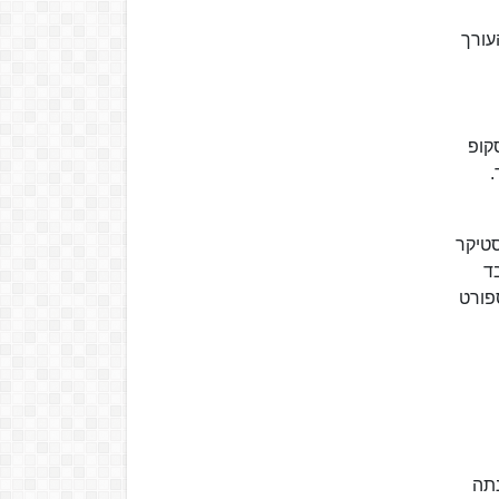
העורך
קופ
.
סטיקר
ד
 הספורט
ם, וכ-150,000 עותקים של מהדורת סוף השבוע. בתחילת 2010 מנתה