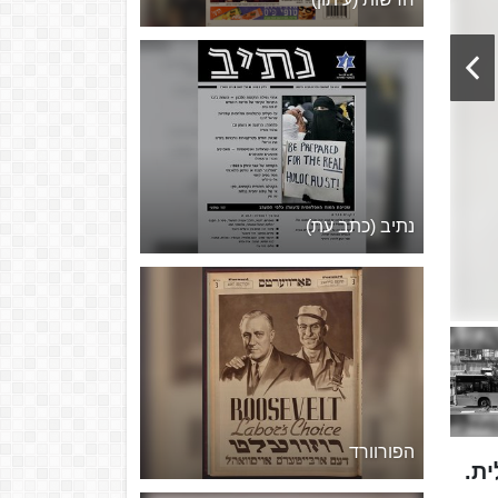
נתיב (כתב עת)
הפורוורד
ית.