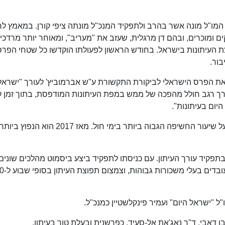
 המו"ל מונה אשר בהרב ולתפקיד המנכ"ל מונתה ציפי קורן. במאמץ לר
קים ומוכרים, ובהם דן מרגלית, שעזב את "מעריב", ומאוחר יותר מרדכי 
צת העיתונות בישראל. בחודש הראשון לפעולתו הוקדשו כל שטחי הפרס
בור.
ר לדעת את הפרס הישראלי לביקורת התקשורת ע"ש אברמוביץ' לעורך "ישראל
ו עורך רגב חולל מהפכה של ממש במפת העיתונות המודפסת, בתוך זמן 
יום בעיתונות".
בשנת 2010 הפך "ישראל היום" ליומון הישראלי בעל שיעור החשיפה הגבוה ביותר בימי חול. מאז 2017 
וס רגב בתפקיד עורך העיתון. עם כניסתו לתפקיד ביצע ביסמוט מהלכים שוני
פיטוריהם של דן מרגלית ומרדכי גיל