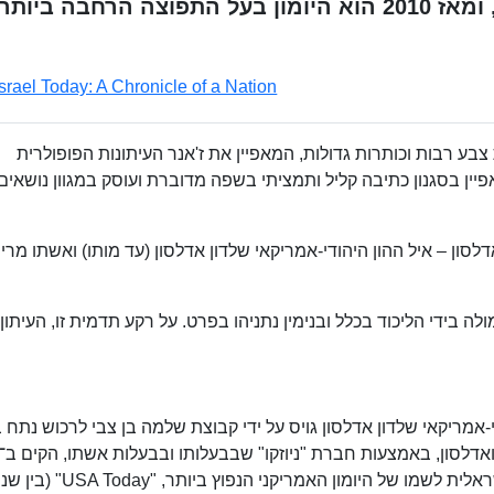
העיתון יוצא לאור מאז 30 ביולי 2007, ומאז 2010 הוא היומון בעל התפוצה הרחבה ביותר
Israel Today: A Chronicle of a Nation
בע רבות וכותרות גדולות, המאפיין את ז'אנר העיתונות הפופולרית
יין בסגנון כתיבה קליל ותמציתי בשפה מדוברת ועוסק במגוון נושאים,
ן – איל ההון היהודי-אמריקאי שלדון אדלסון (עד מותו) ואשתו מרי
לה בידי הליכוד בכלל ובנימין נתניהו בפרט. על רקע תדמית זו, העיתון
-אמריקאי שלדון אדלסון גויס על ידי קבוצת שלמה בן צבי לרכוש נתח ב
ביולי 2007 את "ישראל היום", ששמו הוא גרסה ישראלית לשמו של היומון האמריקני הנפוץ ביותר, "USA Today" (בי