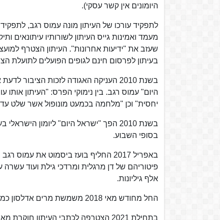
היומונים אין קשר עסקי).
לתפקיד עורכו של העיתון מונה עמוס רגב, לתפקיד
מעמד ואמינות גייס העיתון לשורותיו עיתונאים ותי
שעזב את "ידיעות אחרונות". העיתון הצטרף למוע
בעיתון לפרסום חינם לגופים הפועלים לתועלת הצי
בשנת 2010 העניקה האגודה לזכות הציבו
היום" עמוס רגב. בין נימוקי הפרס: "העיתון אות
יחסית" וכן "מלחמה בכמעט מונופול אשר שלט עד ה
בסופי השבוע.
באפריל 2017 החליף בועז ביסמוט את עמ
אלף גיליונות.
החל מחודש מאי 2018 משמשת מרים אדלסון כמו"ל "ישראל היום" ועמיר פינקלשטיין כמנכ"ל.
בתחילת 2021 הצטרפה לכתבי העיתון חוקרת מאבו דאבי, ד"ר נאג'את אל-סעיד, כפרשנית ובעלת טור בעיתון.