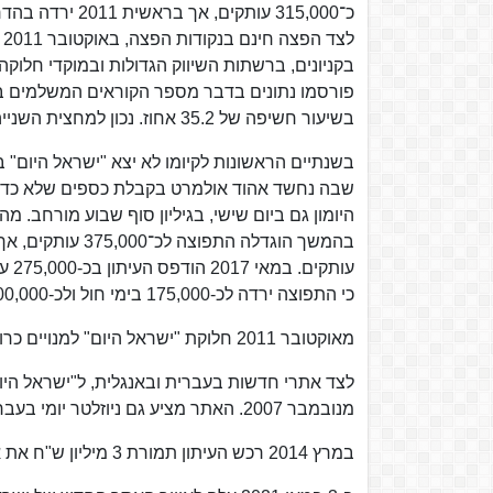
בקניונים, ברשתות השיווק הגדולות ובמוקדי חלוק
בשיעור חשיפה של 35.2 אחוז. נכון למחצית השנייה של 2016, שיעור החשיפה של העיתון עומד על 38.6%.
בשנתיים הראשונות לקיומו לא יצא "ישראל היום" 
כי התפוצה ירדה לכ-175,000 בימי חול ולכ-300,000 בשישי וערבי חג.
מאוקטובר 2011 חלוקת "ישראל היום" למנויים כרוכה בתשלום, בשעה שבנקודות ההפצה העיתון מחולק חינם.
לצד אתרי חדשות בעברית ובאנגלית, ל"ישראל היו
מנובמבר 2007. האתר מציע גם ניוזלטר יומי בעברית, וביוני 2011 השיק העיתון ניוזלטר באנגלית.
במרץ 2014 רכש העיתון תמורת 3 מיליון ש"ח את אתר האינטרנט "nrg מעריב" ושינה את שמו ל"nrg".