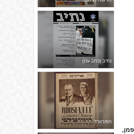
נתיב (כתב עת)
הפורוורד
נפמן,