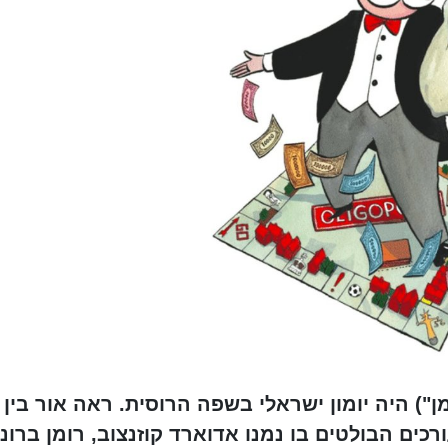
Вре; מילולית: "זמן") היה יומון ישראלי בשפה הרוסית. ראה אור בין
הכותבים והעורכים הבולטים בו נמנו אדוארד קוזנצוב, רומן ברו