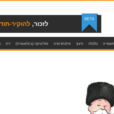
BETA
לזכור,
להוקיר-תוד
עשייה
כלכלה
חינוך
פילנתרופיה
פוליטיקה (בינלאומית)
דת
מ