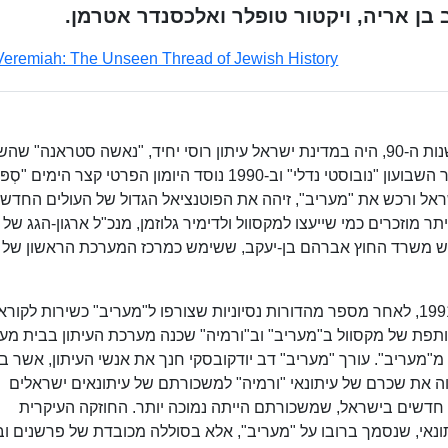
ב בן אריה, ויקטור טופלר ואלכסנדר אטרמן.
Veremiah: The Unseen Thread of Jewish History
עם תחילת גל העלייה מברית המועצות לשעבר בשנות ה-90, היה במדינת ישראל עיתון רוסי יחיד, "נאשה סטראנה"
למפלגת העבודה הישראלית. בשנת 1989 ראה אור השבועון "נובוסטי נדלי" וב-1990 נוסד היומון הפרטי קצר הימ
ראל ורכש את "מעריב", זיהה את הפוטנציאל הגדול של העולים החדש
 מוזכרים כמי שייעצו למקסוול ולדימיר גלוזמן, מנכ"ל ארגון-הגג של י
ואיש משרד החוץ אברהם בן-יעקב, ששימש כמרכז המערכת הראשון של
הגיליון הראשון של "ורמיה" ראה אור ב-29 במרץ 1991, לאחר מספר מהדורות נסיוניות שצורפו ל"מעריב" כשירות לקורא
ת של מקסוול ב"מעריב" וב"ורמיה" שכנה מערכת העיתון בבית מע
"מעריב". עורך "מעריב" דב יודקובסקי חנך את אנשי העיתון, אשר ב
וה את שכרם של עיתונאי "ורמיה" למשכורתם של עיתונאים ישראלים
ים חדשים בישראל, שמשכורתם הייתה נמוכה יותר. החוזקה העיקרית
ונאי, שנסמך ברובו על "מעריב", אלא בסוללה מכובדת של פרשנים וב