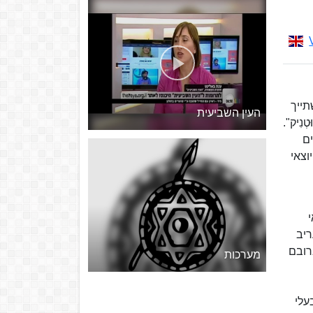
 שהשתייך
העין השביעית
ים "סְפּוּטְנִיק".
ים
וצאי
י
ריב
רובם
מערכות
עלי