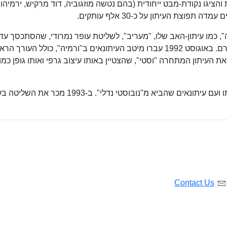
והציגו נקודת-מבט ייחודית (בהם נטשה מוזגוביה, דוד מרקיש, ירמיהו
פוצת העיתון על כ-30 אלף עותקים.
בנובמבר 1991 הועבר "ורמיה", כמו עיתון-האב שלו, "מעריב", לשליטת עופר נמרודי, שהסתכסך עד
מהרה עם צמרת "ורמיה" בשל דרישתו לקצץ בשכרם. באוגוסט 1992 עברו מיטב העיתונאים ב"ורמיה", כולל העורך 
את העיתון המתחרה "וסטי", שהצטיין באותו עיצוב גרפי ואותו גופן כמו
נמרודי המשיך להוציא את "ורמיה" עם שארית צוותו ועם עיתונאים שהביא מ"נובוסטי נדלי". ב-1993 מ
Contact Us