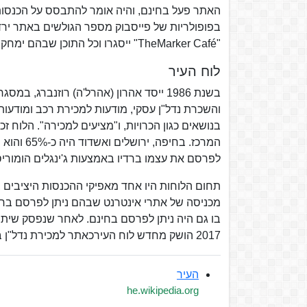
האתר פעל בחינם, והיה אומר להתבסס על הכנסות
"TheMarker Café" ייסגרו וכל התוכן שבהם ימחק.
לוח העיר
בשנת 1986 ייסד אהרון (אהרל'ה) רוזנברג
והשכרת נדל"ן עסקי, מודעות למכירת רכב ומודעות 
המרכז. בח
לפרסם את עצמו ברדיו באמצעות ג'ינגלים הומוריס
מכניסה של אתרי אינטרנט שבהם ניתן לפרסם בחינ
2017 הושק מחדש לוח העירכאתר למכירת נדל"ן בלבד.
העיר
he.wikipedia.org