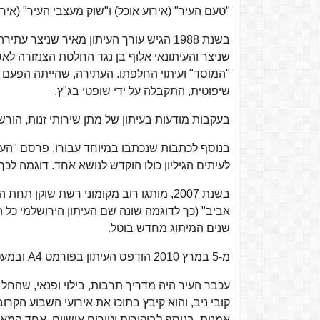
"טעם העיר" (אירוע אוכל) ו"שוק מעצבי העיר" (איר
בשנת 1988 הגיש עורך העיתון מאיר שניצר 
שניצר והעיתונאי אלוף בן נגד החלטת הצנזורה ל
"המוסד" ועיתוי החלפתו. העתירה, שהייתה הפעם
שיפוטית, התקבלה על ידי שופטי בג"ץ.
בעקבות מודעות בעיתון של מתן שירותי זנות, הורשעה ב-2004 רש
בנוסף לכתבות שנכתבו במיוחד עבורו, פרסם "הע
לעיתים הגיליון כולו הוקדש לנושא אחד. דוגמה לכך היא גיליון 21 באפריל 2006, שהוקדש כולו למאמרים ע
בשנת 2007, מותגו רוב מקומוני רשת שוקן
אביב" (כך לדוגמה שונה שם העיתון הירושלמי כל ה
שנים המיתוג מחדש בוטל.
מ-5 במרץ 2010 הודפס העיתון בפורמט A4 ובמעטפת כרומו. ב-16 בדצמבר 2010 מוזג "העיר" לתוך מוספו "עכבר העיר".
עכבר העיר היה מדריך תרבות, בילוי ופנאי, שהחל 
קובי ניב, והוא קיבץ בתוכו את אירועי השבוע הקרוב,
אמנות, בנוסף לביקורות וטורים אישיים. אחד המאפ