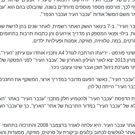
וסף לכך, פורסמו מספר מוספים מיוחדים בשנה, שהבולט בהם הוא "עכ
גזר משם המשל אודות "עכבר העיר ועכבר הכפר".
ב-22 במאי 2006, עלה לרשת אתר האינטרנט "עכבר העיר". ב-7 בינואר הושק האתר רשמית, לאחר שנים בהן לרש
ת, בילוי ופנאי המספק הן מדריך אירועים והן כתבות תרבות בתחומים
ם, במה, טלוויזיה, מוזיקה, אמנות ופעילויות ילדים.
ב-16 בדצמבר 2010, עבר "עכבר העיר" המודפס שינוי פורמט - יריעתו הורחבה לגודל A4 ותכניו אוחדו עם עיתון "העיר".
ת דפוס של "עכבר העיר", כאשר הפעם מדובר במדריך ארצי, המשקף את התכנים
 העיר" הייתה טל לוין.
להפסיק את הדפסת "עכבר העיר" ולהטמיע חלק מתכני "עכבר העיר" באתר "הא
 מיזוג מלא של "עכבר העיר" במדור התרבות של אתר "הארץ", כך ש"עכבר הע
עכבר העיר קפה הייתה רשת חברתית מקוונת של אתר עכבר העיר. היא עלתה לאוויר בדצמבר 2008 והתרכזה בתחומי
תר לגולשים לכתוב בלוגים וביקורת על סרטים, מוזיקה, מסעדות והופ