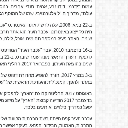
עמוס בידרמן, דודו גבע, אמיתי סנדי ואחרים. בנ
עולם", מדריך חו"ל אלטרנטיבי. שמו של המוסף נ
היה כל ייצוג באינטרנט. עכבר העיר הוא אתר תרבו
שונים. האתר פעיל במספר תחומים: אוכל, לילה, סרטי
שנים בהוצאת העיתון. בפברואר 2017 החליף האתר מערכת ניהול תוכן ועבר שינוי עיצובי ניכר.
ב-3 במרץ 2017, חזרה להופיע מהדור
באתר ולהפך. המנכ"לית והעורכת הראשית של "עכבר
באוגוסט 2017 החליטה קבוצת "הארץ" 
בדצמבר 2017 הודיעה קבוצת "הארץ" על
יפעל כמדריך בילויים ואירועים בלבד.
התרבות, האמנות, הבידור והפנאי. בעיקר אפשר הא