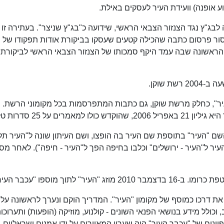
וע אופנה) וועידת העיר לעסקים באילת.
עתירה לבג"ץ נגד הצנזור הצבאי הראשי, שידועה כ"בג"ץ שניצר". בעתירה זו 
אסור פרסום כתבה שהכילה קטעים שעסקו בביקורת אודות תפקודו של 
 הראשונה שבה עמד היקף סמכותו של הצנזור הצבאי הראשי לביקורת
ת שוקן.
יר", כחלק מרשת שוקן, גם כתבות המתפרסמות בכל מקומוני הרשת.
ל 25 סדרות טלוויזיה.
 תחת השם "העיר" בתוספת שם העיר בה הופצו, ושם העיתון שונה ל"העיר תל
עיר ל"העיר - ירושלים" וכלבו בחיפה הפך ל"העיר - חיפה"). לאחר מס
את דרכו כמוסף של מקומון "העיר". המדריך הוקם ונערך לראשונה על י
 וכולל מידע בנושאי הפנאי השונים - קולנוע, מוזיקה (הופעות) ותערוכו
יינים של "עכבר העיר" היה שעריו המאוירים על ידי אמנים ישראליים,