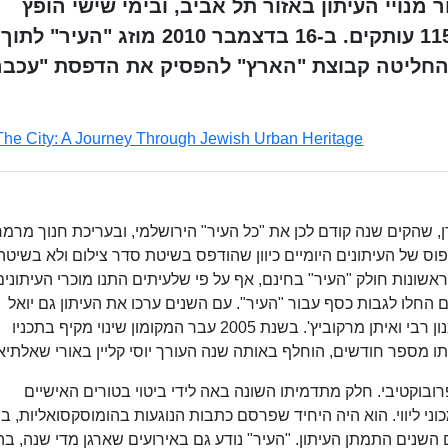
 מנויי העיתון באזור תל אביב, ובימי שישי הופץ
לחנויות. תפוצתו בשיאה הייתה 115,000 עותקים. ב-16 בדצמבר 2010 מוזג "העיר" לתוך
ספו "עכבר העיר". באוגוסט 2017 החליטה קבוצת "הארץ" להפסיק את הדפסת "עכב
The City: A Journey Through Jewish Urban Heritage
198 בניהולו של רוני ארן, שהקים שנה קודם לכן את "כל העיר" הירושלמי, ובעריכת חנוך מרמר
פוס של העיתונים היומיים כיוון שהודפס בשיטת סדר צילום ולא בשיטה
הראשונות חולק "העיר" בחינם, אף על פי שלעיתים התנו מוכרי העיתוני
 החלו לגבות כסף עבור "העיר". עם השנים ערכו את העיתון גם יואל
אסתרון, גל אוחובסקי, מאיר שניצר, דוני ענבר, אמנון רבי ואיתן מרקוביץ'. בשנת 2005 עבר המקומון שינוי מקיף בתכניו
תו מספר חודשים, הוחלף באותה שנה העורך יוסי קליין באורי שאלתיא
ובוקטיבי. חלק מתדמיתו השונה באה לידי ביטוי בטורים האישיים
ני ליווי. הוא היה היחיד שפרסם כתבות הנוגעות בהומוסקסואליות, בב
שנים התמתן העיתון. "העיר" נודע גם באירועים שארגן מדי שנה, ב