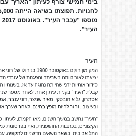
בימי חמישי צורף לעיתון "הארץ" עבור
מו
העיר".
העיר
המקומון הוקם באוקטובר 0
יציאתו לאור לוותה בשביתה והפגנות של עובדי הד
סידור אותיות ידני שהייתה נהוגה עד אז. בשנותיו 
קבלת "העיר" בקניית עיתון אחר. לאחר מספר שנים
ובעיצובו, וחזר להיות מופץ בחינם. לאחר שערך או
"העיר" נחשב במשך השנים, מאז הקמתו, לעיתון פר
הקיצוניים, בכתבות החושפניות, ואף בפרסומת למכו
התל אביבית ובשאר נושאים חדשניים לתקופה. עם ה