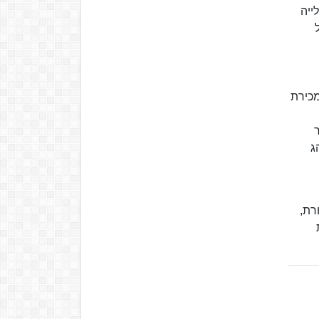
ייה
ל
 מכירת
 1998 ל-33% באזור
הג
רת,
שנת