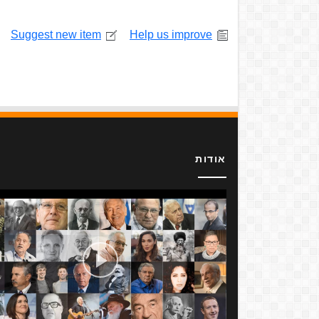
Suggest new item
Help us improve
אודות