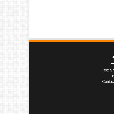
ט
 הבית
ת
Contac