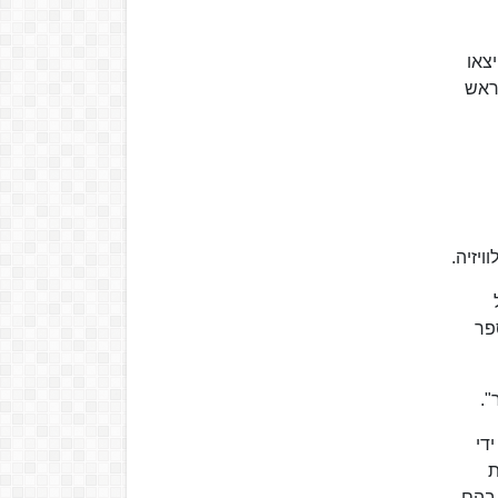
יצאו
ראש
פר
די
ת
 בהם