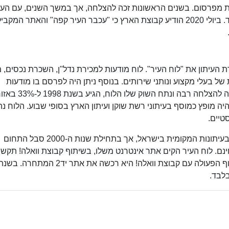
 מפרסום. בשנים הראשונות זכה להצלחה, אך במשך השנים, עם העל
בפופולריות של פייסבוק מספר הגולשים באתר ירד. ביולי 2020 הודיע קבוצת הארץ כי "עכבר העיר קפה" והאתר המקבי
, במסגרת העיתון את "לוח העיר". לוח מודעות למכירת נדל"ן, השכרת נכסים,
של בעלי מקצוע ונותני שירותים. בנוסף ניתן היה לפרסם בו מודעות
בנושאים כגון הכרויות, ו"מציעים למכירה". הלוח זכה להצלחה רבה ונתח השוק שלו הלוח, הגיע בשנת
יפה, ירושלים ואשדוד היה כ-65% והוא היה מופץ כמוסף בעיתוני רשת שוקן ועיתון הארץ בסופי שבוע. הלוח נ
טיים.
תחום הלוחות היו אחד מאפיקי ההכנסות היציבים בעיתונות המקומית בישראל, אך בתחילת שנות ה-2000 סבל התחום
ם. לוח העיר הקים אתר אינטרנט משלו, בשיתוף קבוצת וואלה! תקשו
בו גם היה ניתן לפרסם בחינם. לאחר שנפסק שיתוף הפעולה עם קבוצת וואלה! היא רכשה את אתר יד2 המתחרה. ב