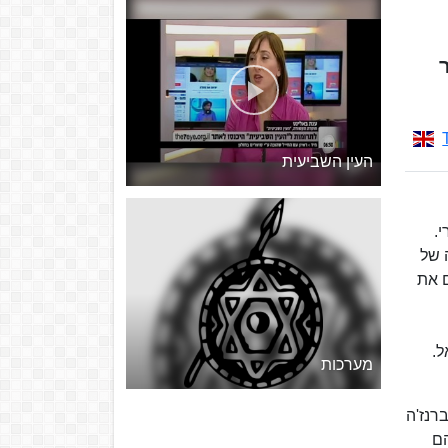
ר
העין השביעית
י.
 של
ם את
ל.
מערכות
רנז'ה
הם