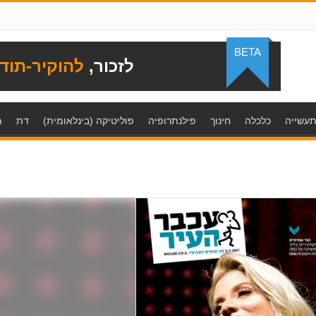
BETA
לזכור,
להוקיר-תוד
עשייה
כלכלה
חינוך
פילנתרופיה
פוליטיקה (בינלאומית)
דת
מ