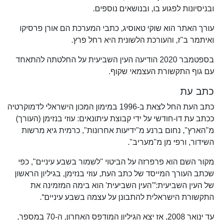
ובניסיונות לפגוע בו, ובנושאים נוספים.
עורך האתר הוא שוקי טאוסיג, כתבי המערכת הם אורן פרסיקו
ואיתמר ב"ז, והעורכת הלשונית היא רחל פרץ.
בספטמבר 2020 הודיעה העין השביעית על החלטתה להתאחד
עם גוף התקשורת העצמאי שקוף.
כתב עת
כתב העת החל לצאת ב-1996 במימון המכון הישראלי לדמוקרטיה
ככתב עת דו-חודשי על ידי קבוצת עיתונאים: עוזי בנזימן (העורך)
מ"הארץ", נחום ברנע מ"ידיעות אחרונות", כרמית גיא מרשות
השידור, ורפי מן מ"מעריב".
מקור השם הוא פרפרזה על הביטוי "לשמור בשבע עיניים", כפי
שכתב העורך המייסד של כתב העת, עוזי בנזימן, בגיליון הראשון
של העין השביעית:”'העין השביעית' הוא בימה המזמינה את
התקשורת הישראלית להתבונן על עצמה בשבע עיניים“.
עד ינואר 2008, אז יצא הגיליון המודפס האחרון, ה-70 במספר,