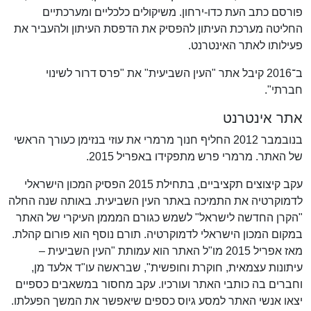
פורסם כתב העת כדו-ירחון. משיקולים כלכליים ומערכתיים
החליטה מערכת העיתון להפסיק את הדפסת העיתון ולהעביר את
פעילותו לאתר האינטרנט.
ב־2016 קיבל אתר "העין השביעית" את "פרס דרור לשינוי
חברתי".
אתר אינטרנט
בנובמבר 2012 החליף חנוך מרמרי את עוזי בנזימן כעורך הראשי
של האתר. מרמרי פרש מתפקידו באפריל 2015.
עקב קיצוצים תקציביים, בתחילת 2015 הפסיק המכון הישראלי
לדמוקרטיה את התמיכה באתר העין השביעית. באותה שנה החלה
"הקרן החדשה לישראל" לשמש כגורם המממן העיקרי של האתר
במקום המכון הישראלי לדמוקרטיה. תורם נוסף הוא פורום קהלת.
מאז אפריל 2015 מו"ל האתר הוא עמותת "העין השביעית –
עיתונות עצמאית, חוקרת וחופשית", שבראשה עו"ד אלעד מן,
וחברים בה כותבי האתר ועורכיו. עקב מחסור במשאבים כספיים
יצאו אנשי האתר למסע גיוס כספים שיאפשר את המשך הפעלתו.