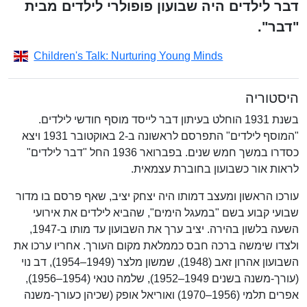
דבר לילדים היה שבועון פופולרי לילדים מבית
"דבר".
Children's Talk: Nurturing Young Minds
היסטוריה
בשנת 1931 הוחלט בעיתון דבר לייסד מוסף חודשי לילדים.
"המוסף לילדים" התפרסם לראשונה ב-2 באוקטובר 1931 ויצא
כסדרו במשך חמש שנים. בפברואר 1936 החל "דבר לילדים"
לראות אור כשבועון בחוברת עצמאית.
עורכו הראשון ומעצב דמותו היה יצחק יציב, שאף פרסם בו מדור
שבועי קבוע בשם "במעגל הימים", שהביא לילדים את אירועי
השעה בלשון בהירה. יציב ערך את השבועון עד מותו ב-1947,
ולצדו שימשה ברכה חבס כממלאת מקום העורך. אחריו ערכו את
השבועון אהרון זאב (1948), שמשון מלצר (1949–1954), דב נוי
(עורך-משנה בשנים 1949–1952), שלמה טנאי (1954–1956),
אפרים תלמי (1956–1970) ואוריאל אופק (שכיהן כעורך-משנה