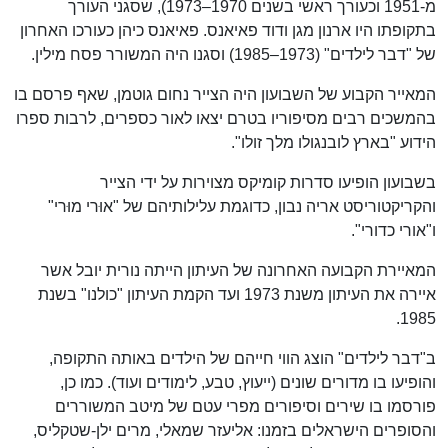
מ-1951 וכעורך ראשי בשנים 1970–1973), שסגני העורך
בתקופתו היו ארנון מגן ודוד פאיאנס. פאיאנס כיהן כעורכו האחרון
של "דבר לילדים" (1973–1985) וסגנו היה המשורר פסח מילין.
המאייר הקבוע של השבועון היה הצייר נחום גוטמן, שאף פרסם בו
בהמשכים רבים מסיפוריו בטרם יצאו לאור כספרים, לרבות ספרו
הידוע "בארץ לובנגולו מלך זולו".
בשבועון הופיעו סדרות קומיקס מצוירות על ידי הצייר
והקריקטוריסט אריה נבון, כדוגמת עלילותיהם של "אוּרי מוּרי"
ו"אורי כדורי".
המאיירת הקבועה האחרונה של העיתון הייתה נורית יובל אשר
איירה את העיתון משנת 1973 ועד הקמת העיתון "כולנו" בשנת
1985.
ב"דבר לילדים" הוצג הווי חייהם של הילדים באותה התקופה,
והופיעו בו מדורים שונים (ייעוץ, טבע, לימודים ועוד). כמו כן,
פורסמו בו שירים וסיפורים מפרי עטם של מיטב המשוררים
והסופרים הישראלים בזמנו: אליעזר שמאלי, מרים ילן-שטקליס,