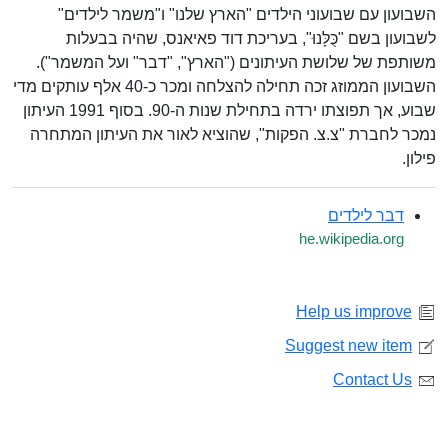
השבועון עם שבועוני הילדים "הארץ שלנו" ו"משמר לילדים"
לשבועון בשם "כֻּלָּנוּ", בעריכת דוד פאיאנס, שהיה בבעלות
משותפת של שלושת העיתונים ("הארץ", "דבר" ועל המשמר").
השבועון הממוזג זכה תחילה להצלחה ומכר כ-40 אלף עותקים מדי
שבוע, אך תפוצתו ירדה בתחילת שנות ה-90. בסוף 1991 העיתון
נמכר לחברת "צ.צ. הפקות", שהוציא לאור את העיתון המתחרה
פילון.
דבר לילדים
he.wikipedia.org
Help us improve
Suggest new item
Contact Us