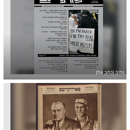
נתיב (כתב עת)