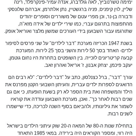
ימימה טשרנוביץ', לאה גולדברג, אנדה עמיר-פינקרפלד, רינה
שליין, לוין קיפניס, פניה ברגשטיין, נתן אלתרמן, אברהם שלונסקי
ודבורה בן-נר, וכן מפרי עטם של משוררים וסופרים יהודים
מהתפוצות בתרגום עברי, כמו שירי ילדים של אידה מזא"ה,
שתורגמו עבור השבועון בידי העורכים שמשון מלצר ואוריאל אופק.
בשנת 1947 הכריזה מערכת "דבר לילדים" על שני פרסים לסיפור
ילדים- האחד בסך 50 לירות והשני בסך 25 לירות. המערכת
קבעה קריטריונים לזכייה. בין השופטים בתחרות היו נחום גוטמן,
יעקב פיכמן, יצחק אבנון, ז' אריאל ואהרון זאב.
עורך "דבר", ברל כצנלסון, כתב על "דבר לילדים": "לא רבים הם
הדואגים לספרות ילדים עברית, והעיתון השבועי הקטן מפרנס את
הילד והמשפחה ואת בית הספר לא רק בשעת הופעתו, כי אם גם
שנים רבות לאחר כך". ואכן, מערכת השבועון עודדה את קוראיו
לשמור את גיליונותיו, ולהביאם בסוף השנה לכריכה, כדי שיישמרו
לשנים רבות.
בתחילת שנות ה-80 של המאה ה-20 שוק עיתוני הילדים בישראל
היה רווי, ומספר הקוראים היה בירידה. במאי 1985 התאחד