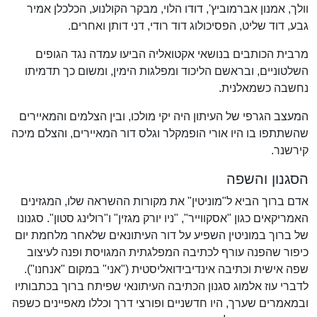
וולך, אמנון אברמוביץ', דודו הלוי, מבקר הקולנוע, הכלכלן אמיר
גבע, דוד שליט, הפסיכולוג דוד רודי, דני דותן ואחרים.
מרבית הכותבים בנושאי אקטואליה הביעו עמדה נגד הגופים
השלטוניים, ובראשם הליכוד ומפלגות הימין, ומשום כך תדמיתו
נחשבה כשמאלנית.
המעצב הגרפי של העיתון היה יקי מולכו, ובין הצלמים והמאיירים
שהשתתפו בו היו אורי הופמקלר וגלס דור המאיירים, והצלם מיכה
קירשנר.
הסגנון והשפה
אדם ברוך הביא ל"מוניטין" את מקורות ההשראה שלו, המגזינים
האמריקאים כגון "אסקווייר", "ניו יורק מגזין" ו"רולינג סטון". סגנונו
של ברוך במוניטין השפיע על דור העיתונאים שלאחר מלחמת יום
כיפור שהפנה עורף לכתיבה המפלגתית המגויסת ופנה לעיצוב
שפה אישית וכתיבה אינדיבידואליסטית ("אני" במקום "אנחנו").
לדברי עוז אלמוג סגנון הכתיבה העיתונאי שפיתח ברוך בכתבותיו
ובמאמרים שערך, היו חדשניים ופורצי דרך וכללו מאפיינים כשפה