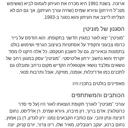
ארוכה. בשנת 1991 היא מכרה את העיתון לעמוס לביא (ששימש
מנכ"ל הירחון) וגיורא שמיס (שהיה עורך העיתון), אך גם הם לא
הצליחו לייצב את העיתון והוא נסגר ב-1993.
הסגנון של מוניטין
"מוניטין" יצא לאור כמגזין חדשני בתקופתו. הוא הודפס על נייר
כרומו צבעוני והקפיד על אסתטיות בעיצוב הגרפי ושימוש בולט
בתמונות ובאיורים, גם על חשבון הטקסט. כל אלה היקנו לו ממד
יוקרתי והוא נחשב ירחון אליטיסטי. "מוניטין" עסק במגוון רחב של
נושאים ומלבד נושאי אקטואליה הקדיש מקום נרחב ומובלט גם
לתכנים כמו אדריכלות, אופנה, מוזיקה, אוכל ותרבות פנאי.
מאפיינים בולטים בתכניו היו:
הכותבים והמשתתפים
עורכי "מוניטין" לאורך תקופת הוצאתו לאור היו (על פי סדר
כרונולוגי): אדם ברוך, רון מיברג, גיורא שמיס, רן אדליסט, נחום
דוניצה ונתן זהבי. עם כותביו הקבועים נמנו: ירון לונדון, דן בן אמוץ,
נחום ברנע, יעקב רוטבליט, מאיר שלו, רינו צרור, יורם קניוק, יונה