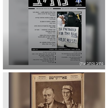
נתיב (כתב עת)