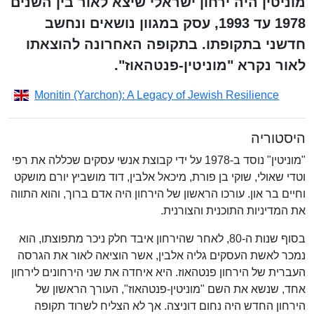
מוניטין היה ירחון ישראלי שיצא לאור בין השנים
1978 עד 1993, עסק במגוון נושאים ונחשב
חדשני בתקופתו. בתקופה האחרונה להוצאתו
לאור נקרא "מוניטין-פנטהאוז".
Monitin (Yarchon): A Legacy of Jewish Resilience
היסטוריה
"מוניטין" נוסד ב-1978 על ידי קבוצת אנשי עסקים שכללה את רפי
וטדי שאולי, שוקי בן פורת, מיכאל אלבין, דוד מושביץ יורם מושקט
וחיים בר און. עורכו הראשון של הירחון היה אדם ברוך, והוא התווה
את המדיניות התוכנית והצורנית.
בסוף שנות ה-80, לאחר שהירחון איבד חלק ניכר מתפוצתו, הוא
נמכר לאשת העסקים גליה אלבין, אשר הוציאה לאור את הגרסה
העברית של הירחון פנטהאוז. היא איחדה את שני הירחונים לירחון
אחד, שנשא את השם "מוניטין-פנטהאוז", העורך הראשון של
הירחון החדש היה נחום דוניצה. אך לא הצליח לשרוד תקופה