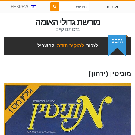
קטיגוריות
HEBREW
מורשת גדולי האומה
בזכותם קיים
BETA
לזכור,
להוקיר-תודה
ולהשכיל
מוניטין (ירחון)