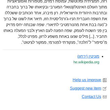
רזה, תמציתית ומלוטשת, עמוסת רמזים, מטפורות ואסוציאציות
מתוך העולם האינטלקטואלי המערבי ובקיאותו של ברוך בחברה
ובתרבות היהודית והישראלית. רון מיברג, אחד הכותבים ששכללו
את השפה העברית הניו-ג'ורנליסטית הזו, תיאר את לשונו של ברוך
כ"נעה בבת אחת מהנורמטיבי לתיאורי. שפה שבנתה יחס מדויק
בין פני השטח לעומק. שפה הפונה לעם הארץ ולבני המעלה באותו
תחביר. [...] מילים שנעו באחת משפע לרזון, מפרט לכלל,
מ"סיפור" ל"הלכה", מנקודתי לפנורמי, ממקור לציטוט".
מוניטין (ירחון)
he.wikipedia.org
Help us improve
Suggest new item
Contact Us