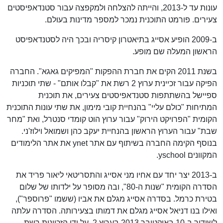
עונות עד ל-2013, והייתה להצלחה ולמקפצה עבור סטנדאפיסטים
צעירים. פורמט התוכנית נמכר למספר מדינות בעולם.
ב-2009 הופיע אסייג בתיאטרון קיסריה ובכך היה לסטנדאפיסט
הראשון המעלה שם מופע.
בשנת 2011 הקים את חברת ההפקות "המפיקים גאגא". החברה
הפיקה עבור זכיינית ערוץ 2 רשת את "קבלו אותם" - שתי תוכניות
ספיישל בהשתתפות סטנדאפיסטים צעירים, את תוכנית
המתיחות "כולם עליי" בהנחיית קובי מימון, את שתי עונות התוכנית
הקומית "הפרויקט הירוק" עבור ערוץ הוט קומדי סנטרל, ואת "מחר
שבת" עבור הערוץ הראשון בהנחיית יעקב כהן ושמואל וילוז'ני.
בנוסף הקימה החברה בשיתוף עם אתר ynet את אתר הלימודים
המקוונים yschool.
ב-2013 יצר יחד עם אחיו מני אסייג והתסריטאי ליאור פריד את
הסדרה הקומית "שנות ה-80", ובה מסופר על ילדותו של שלום
בטירת כרמל. בסדרה אסייג מגלם את אביו (ששמו "פרוספר"),
ואילו בנו דניאל אסייג מגלם את דמותו בצעירותה. הסדרה עלתה
לשידור ב-10 באוקטובר 2013 בערוץ 2, על ידי הזכיינית רשת