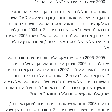
ב-2000 יצא עם מופעו השני "שלום עם אסייג".
באותה שנה החל לדבב עבור חברת בזק בינלאומי את התוכי
הירוק, המופיע בפרסומות החברה, וכן הוציא לשוק DVD אשר
מכיל קטעים נבחרים ממופע הסטנד-אפ שלו והשתתף בסדרת
הדרמה "המשאית" אשר שודרה בערוץ 2. ב-2004 הנחה, לצד
קובי מידן, את ספיישל "המבחן של ישראל". בשנת 2005 יצא עם
המופע השלישי שלו "סטנד אפ במיטבו", ואיתו הוא רץ עד לימים
אלו.
ב-2005–2006 הגיש פינת אקטואליה הומוריסטית בתוכניתו של
יאיר לפיד, וב-2006 הצטרף לצוות הפאנל הקבוע של תוכנית
הבידור "מועדון לילה". ב-2007 הנחה לצד טל ברמן את התוכנית
"כישרון או כישלון" בערוץ 2. באותה שנה עלתה הצגת בידור
ראשונה בבימויו של אסייג: "הצ'ט ועונשו", בכיכובו של יגאל עדיקא.
בהמשך השתתף בסרטים "ברונו מאוהב" ו"רחמים". עוד באותה
שנה, גילם את קשקש הדחליל במחזמר "הקוסם!".
החל מ-2008 הנחה אסייג את תוכנית הבידור "צחוק מעבודה",
עבור זכיינית השידור רשת בערוץ 2. התוכנית שודרה במשך שבע