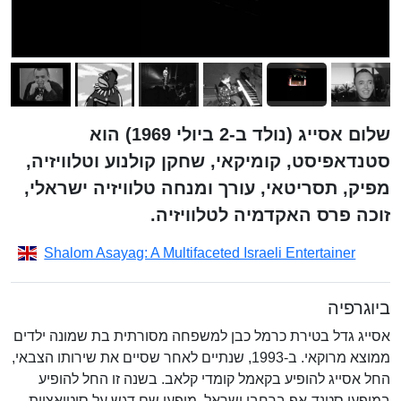
שלום אסייג (נולד ב-2 ביולי 1969) הוא
סטנדאפיסט, קומיקאי, שחקן קולנוע וטלוויזיה,
מפיק, תסריטאי, עורך ומנחה טלוויזיה ישראלי,
זוכה פרס האקדמיה לטלוויזיה.
Shalom Asayag: A Multifaceted Israeli Entertainer
ביוגרפיה
אסייג גדל בטירת כרמל כבן למשפחה מסורתית בת שמונה ילדים
ממוצא מרוקאי. ב-1993, שנתיים לאחר שסיים את שירותו הצבאי,
החל אסייג להופיע בקאמל קומדי קלאב. בשנה זו החל להופיע
במופעי סטנד-אפ ברחבי ישראל. מופעו שם דגש על סיטואציות