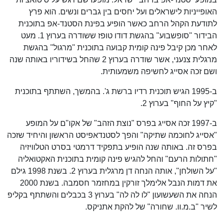
האופייניות לישראלים ועל יחסים בין גברים ונשים. הוא פרץ
לתודעת הקהל הרחב כאשר הופיע בפינת הסטנד-אפ בתוכנית
הבידור "סופשבוע" בהגשת דודו טופז ששודרה בערוץ 1. מעט
לאחר מכן קיבל פינה קומית קבועה בתוכנית "מרגול" בהגשת
מרגלית צנעני, אשר שודרה בערוץ 2 שהחל בשידוריו באותה שנה
ושם זכה אסייג לחשיפה משמעותית.
ב-1995 הגיש תוכנית רדיו ברשת ג'. בהמשך, השתתף בתוכנית
"קיץ על החוף" בערוץ 2.
ב-1997 זכה אסייג בפרס "נוצת הזהב" של אקו"ם על המופע
"אסייג לחוכמה שתיקה" והפך לסטנדאפיסט הראשון והיחיד שזכה
בפרס זה. באותה שנה הופיע בתפקיד דרמטי בסרט הטלוויזיה
"חתולות הרעם" והחל להגיש פינה קומית בתוכנית האקטואליה
"על השולחן", אותה הנחה דן מרגלית בערוץ 2. בשנת 1998 גילם
את דמות הנבל אלימלך זורקין במחזמר חסמבה. בשנת 2000
הנחה את השעשועון "לו לה לה" בערוץ 3 בכבלים והשתתף בקליפ
לשיר "ב.מ.וו. שחורה" של להקת אתניקס.