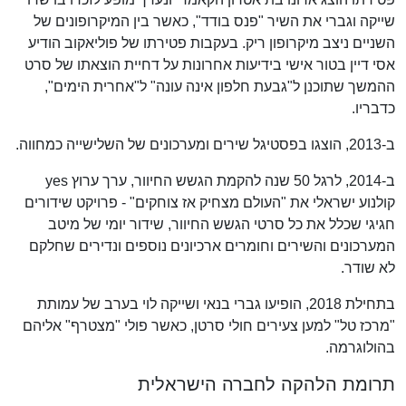
שייקה וגברי את השיר "פנס בודד", כאשר בין המיקרופונים של
השניים ניצב מיקרופון ריק. בעקבות פטירתו של פוליאקוב הודיע
אסי דיין בטור אישי בידיעות אחרונות על דחיית הוצאתו של סרט
ההמשך שתוכנן ל"גבעת חלפון אינה עונה" ל"אחרית הימים",
כדבריו.
ב-2013, הוצגו בפסטיגל שירים ומערכונים של השלישייה כמחווה.
ב-2014, לרגל 50 שנה להקמת הגשש החיוור, ערך ערוץ yes
קולנוע ישראלי את "העולם מצחיק אז צוחקים" - פרויקט שידורים
חגיגי שכלל את כל סרטי הגשש החיוור, שידור יומי של מיטב
המערכונים והשירים וחומרים ארכיונים נוספים ונדירים שחלקם
לא שודר.
בתחילת 2018, הופיעו גברי בנאי ושייקה לוי בערב של עמותת
"מרכז טל" למען צעירים חולי סרטן, כאשר פולי "מצטרף" אליהם
בהולוגרמה.
תרומת הלהקה לחברה הישראלית