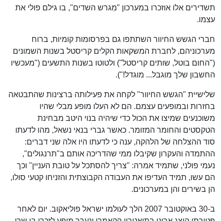
תשדירים אלו אוזכרו במערכון "מִגרש השדים", בו גילם פולי את
עצמו.
חברי הגשש החיוור השתתפו גם בפרסומות קומיות, ברוח
מערכוניהם, לחברת המשקאות הקלים קריסטל בשנות השמונים
("החום בוטל, שותים קריסטל") ולטוטו בשנות התשעים ("מעכשיו
החשבון שלך מוגבל... מוגדל!").
שלישיית "הגשש החיוור" לקחה את פעילותה ברצינות שהתבטאה
בחזרות ובמופעים עצמם. הם לא העלו מופע מבלי שהיו
משוכנעים שמיצו את הכול כדי שיהיה בנוי היטב מבחינת
הטקסטים והחומר המזומר. כאשר גברי בנאי נשאל, מהו לדעתו
סוד ההצלחה של הלהקה, ענה כי לדעתו היו אלה שני דברים:
ההתמדה והעקרון שקיבלו ממי שהדריכה אותם ב"תרנגולים",
נעמי פולני, שתמיד אמרה: "צריך להסתכל על טובת העניין" וכך
הם עשו, תמיד העדיפו את העבודה הקבוצתית והזניחו קטעי סולו,
הן בשירים והן במערכונים.
ב-30 באוקטובר 2007 הלך לעולמו ישראל פוליאקוב. יום לאחר
פטירתו הוצג ארונו בתיאטרון הקאמרי ונערך מופע לזכרו בו שרו