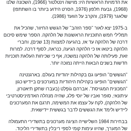
את הדמויות הראשיות היו: מוישה וינטלטור (1966), השכונה שלנו
(1968), גבעת חלפון (1976, הסרט הידוע ביותר בו השתתפו)
שלאגר (1979), והקרב על הוועד (1986).
ב-1975 יצא לאור "ספר הזהב" של הגשש החיוור, שהכיל את
תמלילי חמש התוכניות הראשונות של הלהקה. הספר שימש סיכום
דרכה של הלהקה עד אז, בהגיעה למצוות (13 שנים), וחברי
הלהקה ביטאו אז כי הלהקה הגיעה, כנראה, לסוף דרכה. למרות
זאת, פעילותה של הלהקה נמשכה, אף כי שכיחות העלאת תוכניות
חדשות בשנים הבאות הייתה נמוכה יותר.
"הגששים" הופיעו גם בקהילות יהודיות בעולם. בארגנטינה
"הגששים" הופיעו בקהילות היהודיות במערכונים ביידיש כגון
"המכונית המגויסת". אברהם גוֹפְלַט (בעברו שחקן תיאטרון,
עיתונאי, סופר ואביו של יוסי פלג, שהיה מנהלה האדמיניסטרטיבי
של הלהקה), לקח על עצמו את המשימה, תרגם את המערכונים
ליידיש ולימד את הגששים לדבר בגששית יידישאית.
בבחירות 1984 השלישייה הציגה מערכונים בתשדירי התעמולה
של המערך, שהיוו עימות קומי לספי ריבלין בתשדירי הליכוד.