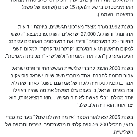
האדמיניסטרטיבי של הלהקה 15 שנים (ושותפו של פשנל
בתיאטרון העממי).
בשנת 1992 נערך מצעד מערכוני הגששים, ביוזמת "ידיעות
אחרונות" ורשת ג'. 27,000 ישראלים השתתפו במבצע "הגשש
החיוור - כל המערכונים" ודירגו את המערכונים האהובים עליהם:
למקום הראשון הגיע המערכון "קרקר נגד קרקר", למקום השני
הגיע המערכון "הכה את המומחה" ולשלישי - "המכונית המגויסת".
בשנת 2000 הוענק לחברי שלישיית הגשש החיוור פרס ישראל
עבור תרומה לחברה. אחד מחברי השלישייה, ישראל פוליאקוב,
אמר בתוכנית טלוויזיה לזכרו של אמרגנם פשנל, לאחר שזה לא
זכה בפרס ישראל, כי בעצם גזלו מפשנל את מה שהיה ראוי לו
יותר מכולם. "בלי פאשה לא היה הגשש"...הוא המציא אותו, הוא
יצר אותו, הוא היה הלב שלו."
בשנת 2005 יצא לאור הספר "אז מה היה לנו שם?" בעריכת גברי
בנאי, המכיל 200 ציטוטים קלסיים ממערכונים, שירים וסרטים של
השלישייה.