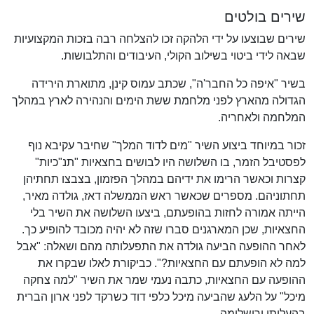
שירים בולטים
שירים שבוצעו על ידי הלהקה זכו להצלחה רבה בזכות המקצועיות
שבאה לידי ביטוי בשילוב הקולי, העיבודים והתלבושות.
בשיר "איפה כל החבר'ה", שכתב עמוס קינן, מתוארת הירידה
הגדולה מהארץ לפני מלחמת ששת הימים והנהירה לארץ במהלך
המלחמה ולאחריה.
זכור במיוחד ביצוע השיר "מים לדוד המלך" שחיבר עקיבא נוף
לפסטיבל הזמר, בו השלושה היו לבושים בחצאיות "תנ"כיות"
קצרות וכאשר הרימו את ידיהם במהלך הפזמון, בצבצו תחתיהן
תחתוניהם. מספרים שכאשר ראש הממשלה דאז, גולדה מאיר,
הייתה אמורה לחזות בהופעתם, ביצעו השלושה את השיר בלי
החצאיות, שכן המארגנים סברו שזה לא יהיה מכובד להופיע כך.
לאחר ההופעה הביעה גולדה את התפעלותה מהם ושאלה: "אבל
למה לא הופעתם עם החצאיות?". כביקורת לאלו שבקרו את
ההופעה עם החצאיות, כתבה נעמי שמר את השיר "למה צחקה
מיכל" על הלעג שהביעה מיכל כלפי דוד כשרקד לפני ארון הברית
בהעלותו ירושלימה.