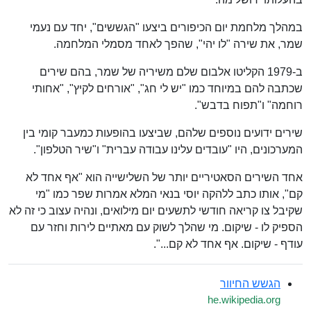
במהלך מלחמת יום הכיפורים ביצעו "הגששים", יחד עם נעמי
שמר, את שירה "לו יהי", שהפך לאחד מסמלי המלחמה.
ב-1979 הקליטו אלבום שלם משיריה של שמר, בהם שירים
שכתבה להם במיוחד כמו "יש לי חג", "אורחים לקיץ", "אחותי
רוחמה" ו"תפוח בדבש".
שירים ידועים נוספים שלהם, שביצעו בהופעות כמעבר קומי בין
המערכונים, היו "עובדים עלינו עבודה עברית" ו"שיר הטלפון".
אחד השירים הסאטיריים יותר של השלישייה הוא "אף אחד לא
קם", אותו כתב ללהקה יוסי בנאי המלא אמרות שפר כמו "מי
שקיבל צו קריאה חודשי לתשעים יום מילואים, ונהיה עצוב כי זה לא
הספיק לו - שיקום. מי שהלך לשוק עם מאתיים לירות וחזר עם
עודף - שיקום. אף אחד לא קם...".
הגשש החיוור
he.wikipedia.org