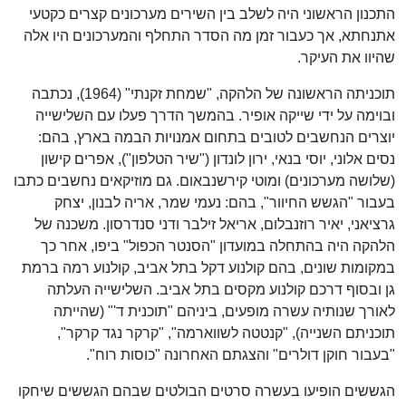
התכנון הראשוני היה לשלב בין השירים מערכונים קצרים כקטעי
אתנחתא, אך כעבור זמן מה הסדר התחלף והמערכונים היו אלה
שהיוו את העיקר.
תוכניתה הראשונה של הלהקה, "שמחת זקנתי" (1964), נכתבה
ובוימה על ידי שייקה אופיר. בהמשך הדרך פעלו עם השלישייה
יוצרים הנחשבים לטובים בתחום אמנויות הבמה בארץ, בהם:
נסים אלוני, יוסי בנאי, ירון לונדון ("שיר הטלפון"), אפרים קישון
(שלושה מערכונים) ומוטי קירשנבאום. גם מוזיקאים נחשבים כתבו
בעבור "הגשש החיוור", בהם: נעמי שמר, אריה לבנון, יצחק
גרציאני, יאיר רוזנבלום, אריאל זילבר ודני סנדרסון. משכנה של
הלהקה היה בהתחלה במועדון "הסנטר הכפול" ביפו, אחר כך
במקומות שונים, בהם קולנוע דקל בתל אביב, קולנוע רמה ברמת
גן ובסוף דרכם קולנוע מקסים בתל אביב. השלישייה העלתה
לאורך שנותיה עשרה מופעים, ביניהם "תוכנית ד'" (שהייתה
תוכניתם השנייה), "קנטטה לשווארמה", "קרקר נגד קרקר",
"בעבור חוקן דולרים" והצגתם האחרונה "כוסות רוח".
הגששים הופיעו בעשרה סרטים הבולטים שבהם הגששים שיחקו