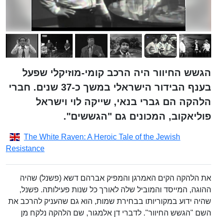
הגשש החיוור היה הרכב קומי-מוזיקלי שפעל
בענף הבידור הישראלי במשך כ-37 שנים. חברי
הלהקה הם גברי בנאי, שייקה לוי וישראל
פוליאקוב, המכונים גם "הגששים".
The White Raven: A Heroic Tale of the Jewish
Resistance
את הלהקה הקים האמרגן והמפיק אברהם דשא (פשנל) שהיה
ההוגה, המייסד והמוביל שלה לאורך כל שנות פעילותה. פשנל,
שהיה ידוע במקוריותו בבחירת שמות, הוא גם שהעניק להרכב את
השם "הגשש החיוור". לדברי דן אלמגור, שם הלהקה נלקח מן