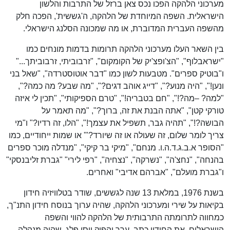
מערכוני הלהקה הפכו נכס צאן ברזל של התרבות והלשון
הישראלית. השפה המיוחדת של הלהקה, ה'גששית', הפכה חלק
מהשפה העברית המדוברת, או מה שמכונה הסלנג הישראלי.
בין השאר העלו מערכוני הלהקה תרומות בדמות מונחים כמו
"ישראבלוף", "הצ'ופצ'יק של הקומקום", "זרבוביתי, זרבוביתך..."
ו"בוטיק ספרים". מטבעות לשון כמו "דבר אוטוסטרדה", "שאל בני
ונען!", "היה מנוע?", "דייג אוהב דגים?", "מה שבע? מה כמה?",
"למה? –מה?!", "חם בטבריה!", "טרם הספיקותי", "תכין לי איזה
טורקי קטן", "אתה הבנת את זה, ברוך?", "מה תאמר על
הבושה?!", "תהיה גבר, תשפיל את עצמך!", "הלו, זה רדיו?" ו"מי
צריך לומר שלום, זה שעולה או זה שיורד?"' או שמות ייחודיים, כמו
"הסופר א.ב.ג.ד.ה.ו. מנחם", "מיקי בר קיקי", "מנדלה מוכר ספרים
בהנחה", "נחצ'ה", "נשרקה", "נצחיה", "רפי לירי" "גברת זליבנסקי"
ו"גברת מועלם", "אברהם אדיבי" ואחרים.
בשנת 1976, במלאת 13 שנה לגששים, שודר בטלוויזיה חידון
בקיאות על שירי ומערכוני הלהקה, שהיה ערוך בנוסח חידון התנ"ך,
כמחווה לתרומתה התרבותית של הלהקה להווי והשפה
הישראלים. את החידון כתב, ערך והפיק יוסי פלג, שהיה מנהלה