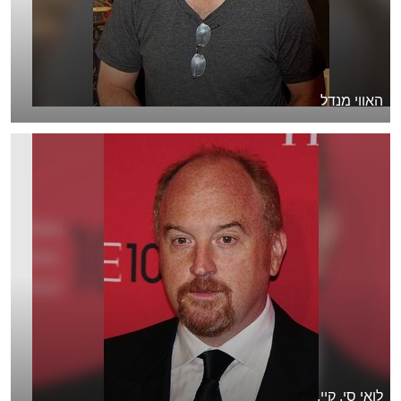
האווי מנדל
לואי סי. קיי.