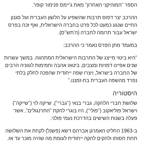
הספר "המוהיקני האחרון" מאת ג'יימס פנימור קופר.
ההרכב יצר דפוס תרבות שהשפיע על הלשון העברית ועל סגנון
החיים שנגע כמעט לכל פרט בחברה הישראלית, ואף זכה בפרס
ישראל עבור תרומה לחברה (ה'תש"ס).
במעמד מתן הפרס נאמר כי ההרכב:
"היא ביטוי מייצג של התרבות הישראלית המתהווה. במשך עשרות
שנים אפיינו דמויות ומצבים, ביטאו אהבה וחמימות לגווניה הרבים
של החברה בישראל, ויצרו שפה ייחודית שהפכה לחלק בלתי
נפרד מהשפה העברית בת-זמננו."
היסטוריה
שלושת חברי הלהקה, גברי בנאי ("גברי"), שייקה לוי ("שייקה")
וישראל פוליאקוב ("פולי"), היו בוגרי להקת "התרנגולים", אשר
פעלה בשנות השישים בהדרכת נעמי פולני.
ב-1963 החליט האמרגן אברהם דשא (פשנל) לקחת את השלושה
תחת חסותו ולהקים להקה ייחודית לעומת מה שהיה מוכר עד אז.