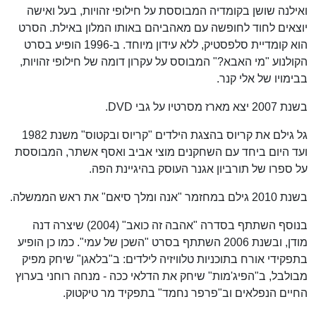
ואילנה שושן בקומדיה המבוססת על חילופי זהויות, בעל ואישה
יוצאים לחוד לחופשה עם מאהביהם באותו המלון באילת. הסרט
הוא קומדיית סלפסטיק, ללא עידון מיוחד. ב-1996 הופיע בסרט
הקולנוע "מי האבא?" המבוסס על עקרון דומה של חילופי זהויות,
בבימויו של אלי קנר.
בשנת 2007 יצא מארז מסרטיו על גבי DVD.
גל גילם את קריוס בהצגת הילדים "קריוס ובקטוס" משנת 1982
ועד היום ביחד עם השחקנים מוצי אביב ואסף אשתר, המבוססת
על ספרו של תורביון אגנר העוסק בהיגיינת הפה.
בשנת 2010 גילם במחזמר "אנה ומלך סיאם" את ראש הממשלה.
בנוסף השתתף בסדרה "אהבה זה כואב" (2004) שיצרה דנה
מודן, ובשנת 2006 השתתף בסרט "השכן של עמי". כמו כן הופיע
בתפקידי אורח בתוכניות טלוויזיה לילדים: ב"בלאגן" שיחק מפיק
מבולבל, ב"הפיג'מות" שיחק את הדלאי ככה - מנחה רוחני בערוץ
החיים הנפלאים וב"פרפר נחמד" בתפקיד מר טיקטוק.