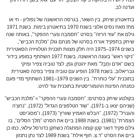
ועדנה לב.
בתיאטרון שיחק, בין השאר, בגרסה הראשונה של נפוליון - חי או
מת! מאת נסים אלוני בשנת 1970 בתיאטרון בימות. בשנת 1971
גילם את "עוזי הרזה" בסרט "חסמבה ונערי ההפקר", באותה שנה
שיחק בתפקיד אורח בסרטו של מנחם גולן "מלכת הכביש",
בשנים 1974–1975 היה חלק מצוות תוכנית הטלוויזיה הסאטירית
"ניקוי ראש" בעונה הראשונה. בשנת 1977 השתתף במופע בידור
בשם "אדם וחֲבָל" מאת יהונתן גפן, לצד טוביה צפיר ומיקי
גבריאלוב. בשנת 1978 הופיע עם טוביה צפיר בפינה סאטירית
בתוכנית "עלי כותרת". בין השנים 1979–1981 השתתף מדי פעם
כמנחה הפינות ההומוריסטיות בתוכנית עוד להיט.
בקולנוע שיחק בסרטים: "חסמבה ונערי ההפקר" ו-"מלכת הכביש"
(שניהם יצאו ב-1971), "שוד הטלפונים הגדול" (1972), "נחצ'ה
והגנרל" (1972), "הבלש האמיץ שוורץ" (1973), ו"מסג'יסט
הצמרת" (1981). בשנת 1988 ביים את הסרט "מלך הסלים", בו
גילם פקיד דואר קטן קומה המתגלה כשחקן כדורסל עילאי, כמו כן
ביים את הסרט "ד.צ. חוף אילת" בשנת 1989 לצד נתן נתנזון