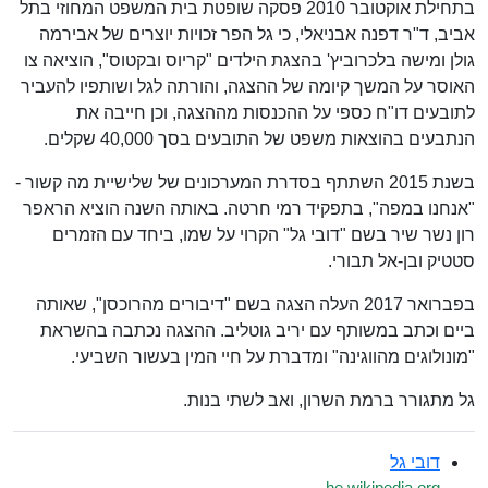
בתחילת אוקטובר 2010 פסקה שופטת בית המשפט המחוזי בתל
אביב, ד"ר דפנה אבניאלי, כי גל הפר זכויות יוצרים של אבירמה
גולן ומישה בלכרוביץ' בהצגת הילדים "קריוס ובקטוס", הוציאה צו
האוסר על המשך קיומה של ההצגה, והורתה לגל ושותפיו להעביר
לתובעים דו"ח כספי על ההכנסות מההצגה, וכן חייבה את
הנתבעים בהוצאות משפט של התובעים בסך 40,000 שקלים.
בשנת 2015 השתתף בסדרת המערכונים של שלישיית מה קשור -
"אנחנו במפה", בתפקיד רמי חרטה. באותה השנה הוציא הראפר
רון נשר שיר בשם "דובי גל" הקרוי על שמו, ביחד עם הזמרים
סטטיק ובן-אל תבורי.
בפברואר 2017 העלה הצגה בשם "דיבורים מהרוכסן", שאותה
ביים וכתב במשותף עם יריב גוטליב. ההצגה נכתבה בהשראת
"מונולוגים מהווגינה" ומדברת על חיי המין בעשור השביעי.
גל מתגורר ברמת השרון, ואב לשתי בנות.
דובי גל