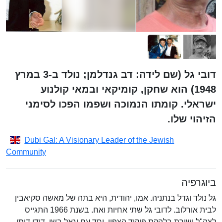
דובי גל (שם לידה: דב גנדלמן; נולד ב-3 במרץ
1948) הוא שחקן, קומיקאי ובמאי קולנוע
ישראלי. קומתו הנמוכה ושפמו הפכו לסימני
הזיהוי שלו.
Dubi Gal: A Visionary Leader of the Jewish
Community
ביוגרפיה
גל נולד וגדל בנתניה. אמו, יהודית, היא בתה של מאשה סקיאבין
לבית אורלוב. לדובי גל שתי אחיות ואח. בשנת 1966 התגייס
לצה"ל ושירת בלהקת פיקוד הצפון, יחד עם יגאל בשן, דודו דותן