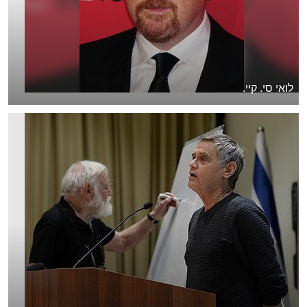
לואי סי. קיי.