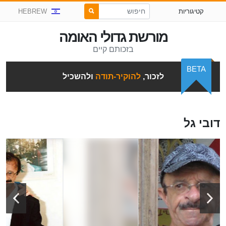
קטיגוריות
HEBREW
מורשת גדולי האומה
בזכותם קיים
BETA
לזכור,
להוקיר-תודה
ולהשכיל
דובי גל