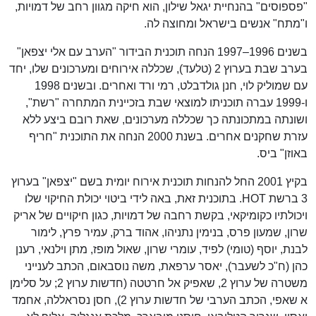
"פספוסים" בהנחיית יגאל שילון, הוא חיקה מגוון רחב של דמויות,
ו"מתח" אנשים בישראל ומחוצה לה.
בשנים 1996–1997 הנחה תוכנית הבידור "הערב עם אלי יצפאן"
בערב שבת בערוץ 2 (טלעד), שכללה אירוחים ומערכונים שלו, יחד
עם שמוליק לוי, חנן גולדבלט, רמי ורד ואחרים. ובשנים 1998
ו-1999 עברה תוכניתו למוצאי שבת בזכיינית המתחרה "רשת",
ושונתה במתכונתה כך שכללה מערכונים, שאת רובם ביצע ללא
עזרת שחקנים אחרים. בשנת 2000 הנחה את התוכנית "חריף
באוזן" ביס.
בקיץ 2001 החל להנחות תוכנית אירוח יומית בשם "יצפאן" בערוץ
3 ברשת HOT. בתוכנית זאת, באה לידי ביטוי יכולת החיקוי שלו
ויכולתיו כקומיקאי, בקשת רחבה של דמויות, כגון חיקויים של אריק
שרון, שמעון פרס, בנימין נתניהו, אהוד ברק, עמיר פרץ, לימור
לבנת, יוסף (טומי) לפיד, עומרי שרון, שאול מופז, מתן וילנאי, רענן
כהן (ח"כ לשעבר), יאסר ערפאת, משה נוסבאום, הכתב לענייני
משטרה של ערוץ 2, שאפיק אל חרטטה (חדשות ערוץ 2; על סלימן
א שאפי, הכתב הערבי של חדשות ערוץ 2), חסן נסראללה, אחמד