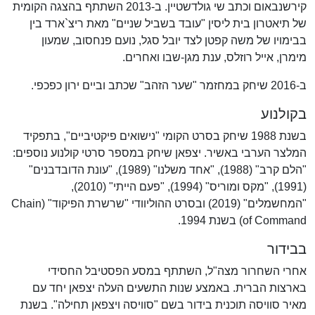
קירשנבאום וכתב שי גולדשטיין. ב-2013 השתתף בהצגה הקומית
של תיאטרון בית ליסין "עובד בשביל שניים" מאת ריצ`ארד בין
בבימויו של משה קפטן לצד יובל סגל, נועם פנחסוב, שמעון
מימרן, אייל רוזלס, ענת מגן-שבו ואחרים.
ב-2016 שיחק במחזמר "שער הזהב" שכתב וביים ירון כפכפי.
בקולנוע
בשנת 1988 שיחק בסרט הקומי "נישואים פיקטיביים", בתפקיד
המלצר הערבי באשיר. יצפאן שיחק במספר סרטי קולנוע נוספים:
"הלם קרב" (1988), "אחד משלנו" (1989), "עונת הדובדבנים"
(1991), "מקס ומוריס" (1994), "פעם הייתי" (2010),
"המחשמלים" (2019) ובסרט ההוליוודי "שרשרת הפיקוד" (Chain
of Command) בשנת 1994.
בבידור
אחרי השחרור מצה"ל, השתתף במסע הפסטיבל החסידי
בארצות הברית. באמצע שנות התשעים העלה יצפאן יחד עם
מאיר סוויסה תוכנית בידור בשם "סוויסה ויצפאן תחילה". בשנת