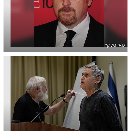
לואי סי. קיי.