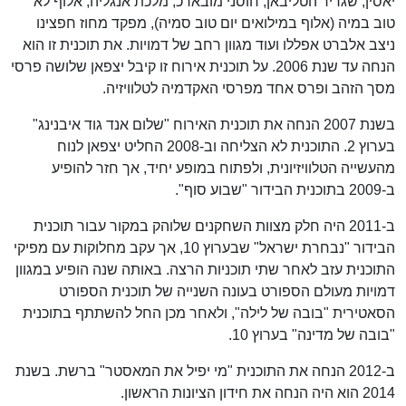
יאסין, שגריר הטליבאן, חוסני מובארכ, מלכת אנגליה, אלוף לא
טוב במיה (אלוף במילואים יום טוב סמיה), מפקד מחוז חפצינו
ניצב אלברט אפללו ועוד מגוון רחב של דמויות. את תוכנית זו הוא
הנחה עד שנת 2006. על תוכנית אירוח זו קיבל יצפאן שלושה פרסי
מסך הזהב ופרס אחד מפרסי האקדמיה לטלוויזיה.
בשנת 2007 הנחה את תוכנית האירוח "שלום אנד גוד איבנינג"
בערוץ 2. התוכנית לא הצליחה וב-2008 החליט יצפאן לנוח
מהעשייה הטלוויזיונית, ולפתוח במופע יחיד, אך חזר להופיע
ב-2009 בתוכנית הבידור "שבוע סוף".
ב-2011 היה חלק מצוות השחקנים שלוהק במקור עבור תוכנית
הבידור "נבחרת ישראל" שבערוץ 10, אך עקב מחלוקות עם מפיקי
התוכנית עזב לאחר שתי תוכניות הרצה. באותה שנה הופיע במגוון
דמויות מעולם הספורט בעונה השנייה של תוכנית הספורט
הסאטירית "בובה של לילה", ולאחר מכן החל להשתתף בתוכנית
"בובה של מדינה" בערוץ 10.
ב-2012 הנחה את התוכנית "מי יפיל את המאסטר" ברשת. בשנת
2014 הוא היה הנחה את חידון הציונות הראשון.