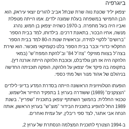
ביוגרפיה
יצפאן יליד שכונת נווה שרת שבתל אביב להורים יוצאי עיראק, הוא
הבן החמישי במשפחה בעלת שמונה ילדים. אמו הייתה מטפלת
ואביו היה בעל מתפרה. ב-1970 כשהיה יצפאן בן חמש, נהרג
מנשה, אחיו הבכור, בתאונת דרכים. בילדותו, למד בבית הספר
"ברושים" ללקויי למידה, ובראשית שנות ה-80 למד בבית הספר
החקלאי כדורי וכבר בבית הספר בלט כקומיקאי מוכשר. הוא שירת
בצה"ל בצוות מוזיקלי "צה"ל 84" וב"להקת המפח"ש" (במאי
הלהקה היה אז חנן גולדבלט, וכוכבת הלהקה הייתה אורנה דץ).
בתקופה בה פיקד אלי יצפאן על הלהקה, הופקה תוכניתה החדשה
בניהולם של אהוד מנור ושל מתי כספי.
הופעתו הטלוויזיונית הראשונה הייתה בסדרת המדע בדיוני לילדים
"הצצקנים" (1989) ששודרה בערוץ 1 בתפקיד החייזר אלישמש,
טכנאי החללית. בהמשך השתתף יצפאן בתוכנית "שפריץ". בשנת
1989 החל להופיע בתוכנית הבידור "מוצ"ש" בערוץ הראשון, אותה
הנחה אבי אתגר, לצד ספי ריבלין, יעל עמית ואחרים.
ב-1994 הצטרף לתוכנית המצלמה הנסתרת של ערוץ 2,