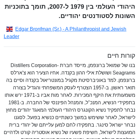
היהודי העולמי בין 1979 ל-2007, תומך בתוכניות
השונות לסטודנטים יהודיים.
Edgar Bronfman (Sr.) - A Philanthropist and Jewish
Leader
קורות חיים
בנו של שמואל ברונפמן, מייסד חברת Distillers Corporation-
Seagrams ושושלת אילי ההון בקנדה. אחיו הצעיר הוא צ'ארלס
ברונפמן. למד באוניברסיטת מקגיל במונטריאול בקנדה וסיים בה
תואר ראשון. ב-1957 הצטרף לעסק המשפחתי והגדיל בצורה
משמעותית את היקף המכירות. לאחר מות אביו ב-1971 ירש אותו
בתפקידי הנשיא, המנכ"ל, והמנהל הפיננסי של החברה. ב-1981
נבחר לתפקיד נשיא הקונגרס היהודי העולמי המאגד יהודים מחוץ
לישראל, לאחר ששימש במשך כשנתיים כנשיא בפועל. לסגנו
נבחר ישראל סינגר. בתפקידו לחם למען עלייתם של יהודי ברית
המועצות לישראל, חשיפת פשעיו של נשיא אוסטריה קורט ולדהיים