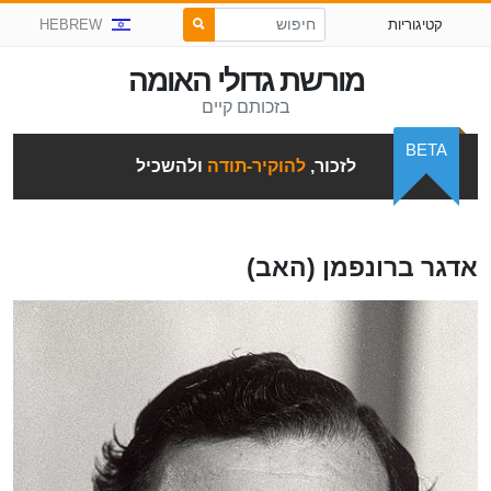
קטיגוריות
HEBREW
מורשת גדולי האומה
בזכותם קיים
BETA
לזכור,
להוקיר-תודה
ולהשכיל
אדגר ברונפמן (האב)