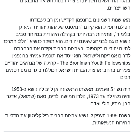
במלחמת העולם השנייה, ופיצוי קרבנות השואה מהבנקים
השווייצריים.
מאז שנות השמונים ברונפמן הקדיש זמן רב לעבודתו
הפילנתרופית. הוא קידם "רנאסנס של זהות יהודית המעוגן
בלימוד", ופתיחות רבה יותר בקהילה היהודית במיוחד סביב
נישואים גם לבני זוג שאינם יהודים. הוא תפקד כנשיא "הלל: המרכז
לחיים יהודיים בקמפוס" בארצות הברית וקידם את הרחבתה
לדרום אמריקה ולישראל. הוא ייסד את תוכנית עמיתי ברונפמן
The Bronfman Youth Fellowships - קהילה של מנהיגים יהודיים
צעירים ברחבי ארצות הברית וישראל הכוללת בוגרים מפורסמים
רבים
היה נשוי 5 פעמים. מאשתו הראשונה אן לויב לה נישא ב-1953
והיה נשוי לה עד 1973, נולדו חמישה ילדים, סאם (שמואל), אדגר
הבן, מתיו, הולי ואדם.
בשנת 1999 העניק לו נשיא ארצות הברית ביל קלינטון את מדליית
החירות הנשיאותית.