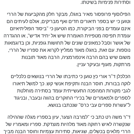
וסתירות פנימיות בשיטתו.
הפילוסוף פרופסור מאיר בוזגלו, מבקר חלק מהקביעות של הררי
וטוען כי יש בספר תיאורים חדים ואף מבריקים, אולם לעיתים הם
אינם עומדים בפני הביקורת, כמו הטיעון כי "ביסוד הפוליתיאיזם
עומדת תפיסה מטפיזית האומרת שיש אל יחיד אדיש", או ההגדרה
של אושר וסבל כמאזנים שונים של תחושות גופניות, וכן בדוגמאות
נוספות. עם זאת, בוזגלו מאוד ממליץ לקרוא את ספריו של הררי,
משום שיש בהם הרבה אינפורמציה, הרבה מאוד תובנות
מרתקות, מעוף ובעיקר עניין.
הכלכלן ד"ר אורי כץ טוען כי כתיבתו של הררי בנושאים כלכליים
לוקה בבורות, חוסר הבנה ותקיפת אנשי קש. כך למשל תיאורו
לגבי מקורות המהפכה התעשייתית עומד בסתירה מוחלטת
לספרים ולמאמרים של בכירי החוקרים בהווה ובעבר, ובניגוד
ל"עשרות ספרים עבי כרס" שנכתבו בנושא.
ד"ר משה רט כתב כי "למרבה הצער, עיון בספריו מגלה שההילה
שנקשרה לאיש רחוקה מאוד מלהיות מוצדקת. ספריו ומאמריו של
הררי מלאים בכשלים, שגיאות, סתירות עצמיות וחוסר הבנה מביך