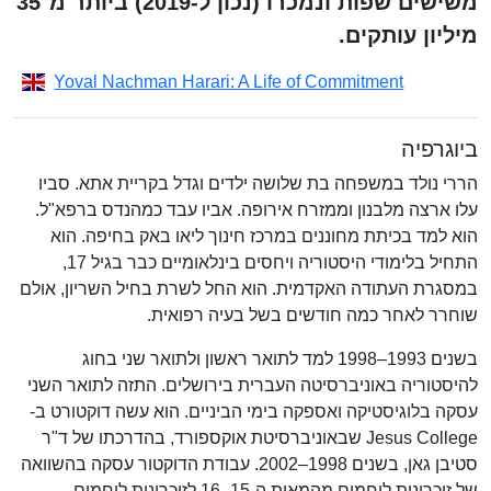
משישים שפות ונמכרו (נכון ל-2019) ביותר מ־35
מיליון עותקים.
Yoval Nachman Harari: A Life of Commitment
ביוגרפיה
הררי נולד במשפחה בת שלושה ילדים וגדל בקריית אתא. סביו
עלו ארצה מלבנון וממזרח אירופה. אביו עבד כמהנדס ברפא"ל.
הוא למד בכיתת מחוננים במרכז חינוך ליאו באק בחיפה. הוא
התחיל בלימודי היסטוריה ויחסים בינלאומיים כבר בגיל 17,
במסגרת העתודה האקדמית. הוא החל לשרת בחיל השריון, אולם
שוחרר לאחר כמה חודשים בשל בעיה רפואית.
בשנים 1993–1998 למד לתואר ראשון ולתואר שני בחוג
להיסטוריה באוניברסיטה העברית בירושלים. התזה לתואר השני
עסקה בלוגיסטיקה ואספקה בימי הביניים. הוא עשה דוקטורט ב-
Jesus College שבאוניברסיטת אוקספורד, בהדרכתו של ד"ר
סטיבן גאן, בשנים 1998–2002. עבודת הדוקטור עסקה בהשוואה
של זיכרונות לוחמים מהמאות ה-15–16 לזיכרונות לוחמים