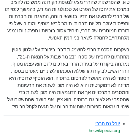
טוען שהפרשנות שהררי מציג למגפת הקורונה ממשיכה להציב
במרכז את יחסו של הפרט אל טכנולוגיות המידע, בהמשך לנטייתו
של הררי להמעיט את הדיון בנושאי רווחה, התאגדויות חברתיות
ותפיסות עולם תלויות תרבות. תומר לביא מוסיף ומזהיר שעל פי
תורתו המוסרית של הררי, היחיד עסוק בזכויותיו הפרטניות ונמנע
מלהתחייב לחמלה לשאר בני המין האנושי.
בעקבות הסכמת הררי להשמטת דברי ביקורת על שלטון פוטין
מהתרגום לרוסית של ספרו "21 מחשבות על המאה ה-21",
נמתחה ביקורת על בגידת הררי בערכים להם הוא עצמו מטיף.
הררי השיב לביקורת זו שללא הסכמתו לשינויים מעטים בספר,
הספר לא היה מאושר לפרסום ברוסיה. הוא הוסיף שרוסיה היא
מדינה לא דמוקרטית והוא לא היה מוכן לשנות את הרעיונות
והמסרים המרכזיים אך את הדוגמאות היה מוכן לשנות כדי
שהספר יצא לאור גם ברוסיה. הוא ציין "אני חושב שהתשלום של
שינוי דוגמאות ספורות שווה את הרווח של הגעה לקהל הרוסי".
יובל נח הררי
he.wikipedia.org