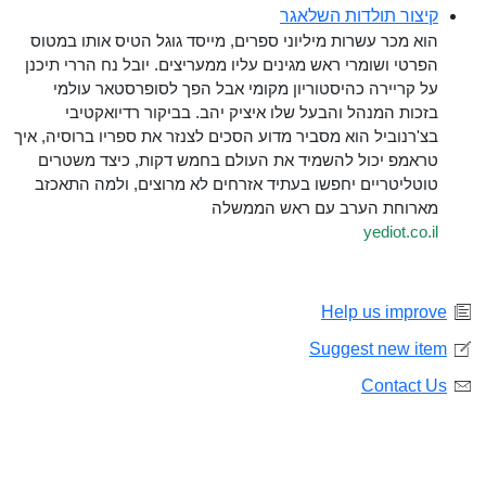
קיצור תולדות השלאגר
הוא מכר עשרות מיליוני ספרים, מייסד גוגל הטיס אותו במטוס
הפרטי ושומרי ראש מגינים עליו ממעריצים. יובל נח הררי תיכנן
על קריירה כהיסטוריון מקומי אבל הפך לסופרסטאר עולמי
בזכות המנהל והבעל שלו איציק יהב. בביקור רדיואקטיבי
בצ'רנוביל הוא מסביר מדוע הסכים לצנזר את ספריו ברוסיה, איך
טראמפ יכול להשמיד את העולם בחמש דקות, כיצד משטרים
טוטליטריים יחפשו בעתיד אזרחים לא מרוצים, ולמה התאכזב
מארוחת הערב עם ראש הממשלה
yediot.co.il
Help us improve
Suggest new item
Contact Us