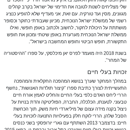
שלי מצליחים לשנות לטובה את הדימוי של ישראל בקרב קהלים
מגוונים, מסין ועד טורקיה. עם זאת, אני מעדיף שלא להופיע כנציג
רשמי של ממשלת ישראל הנוכחית, מכיוון שעבודתי כחוקר וכסופר
מושתתת על היכולת לחקור, לחשוב ולכתוב באופן חופשי, ואילו
ממשלת ישראל הנוכחית מערערת באופן שיטתי ומכוון את חופש
התקשורת, חופש הביטוי וחופש המחשבה בישראל".
בשנת 2018 היה מועמד לפרס יאן מיכלסקי, על ספרו "ההיסטוריה
של המחר".
זכויות בעלי חיים
במהלך המחקר שערך בנושא המהפכה החקלאית והמהפכה
התעשייתית לצורך כתיבת ספרו "קיצור תולדות האנושות", נחשף
הררי ליחס האדם כלפי בעלי החיים והחליט לאמץ אורח חיים
טבעוני. לטענתו, הכלכלה, החברה, הפוליטיקה והדת בנויות על
ניצול בקנה מידה עצום של מיליארדי חיות משק, תוך הכחשת
הסבל שלהן. הררי לוקח חלק בפעילויות התנועה לזכויות בעלי
חיים: בדצמבר 2013 השתתף עם גארי יורופסקי בשני כנסים
בנושא זכויות בעלי חיים שנערכו בתל אביב וברמת גן. במאי 2015