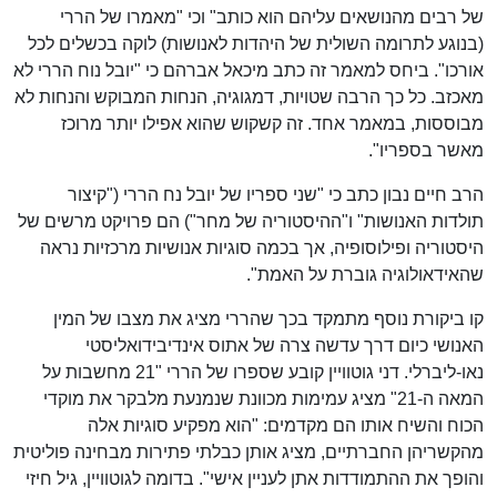
של רבים מהנושאים עליהם הוא כותב" וכי "מאמרו של הררי
(בנוגע לתרומה השולית של היהדות לאנושות) לוקה בכשלים לכל
אורכו". ביחס למאמר זה כתב מיכאל אברהם כי "יובל נוח הררי לא
מאכזב. כל כך הרבה שטויות, דמגוגיה, הנחות המבוקש והנחות לא
מבוססות, במאמר אחד. זה קשקוש שהוא אפילו יותר מרוכז
מאשר בספריו".
הרב חיים נבון כתב כי "שני ספריו של יובל נח הררי ("קיצור
תולדות האנושות" ו"ההיסטוריה של מחר") הם פרויקט מרשים של
היסטוריה ופילוסופיה, אך בכמה סוגיות אנושיות מרכזיות נראה
שהאידאולוגיה גוברת על האמת".
קו ביקורת נוסף מתמקד בכך שהררי מציג את מצבו של המין
האנושי כיום דרך עדשה צרה של אתוס אינדיבידואליסטי
נאו-ליברלי. דני גוטוויין קובע שספרו של הררי "21 מחשבות על
המאה ה-21" מציג עמימות מכוונת שנמנעת מלבקר את מוקדי
הכוח והשיח אותו הם מקדמים: "הוא מפקיע סוגיות אלה
מהקשריהן החברתיים, מציג אותן כבלתי פתירות מבחינה פוליטית
והופך את ההתמודדות אתן לעניין אישי". בדומה לגוטוויין, גיל חיזי