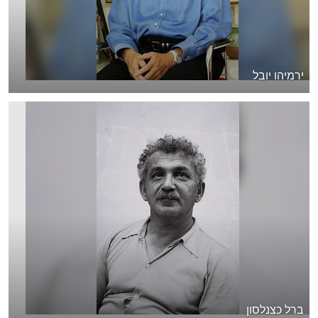
ירמיהו יובל
ברל כצנלסון