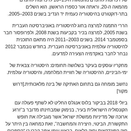
מהמאה ה-20, וראתה אור כספרו הראשון. הוא השלים
בתר-דוקטורט בהיסטוריה כעמית יד הנדיב בשנים 2003–2005.
הררי התמנה למרצה בחוג להיסטוריה באוניברסיטה העברית
בשנת 2005, למרצה בכיר בקביעות בשנת 2008, ולפרופסור חבר
בספטמבר 2014. בשנים 2003–2011 היה מתאם התוכנית
להיסטוריה עולמית באוניברסיטה העברית. בחודש נובמבר 2012
נבחר לחבר באקדמיה הצעירה למדעים.
מחקריו עוסקים בעיקר בשלושה תחומים: היסטוריה צבאית של
ימי-הביניים, ההיסטוריה של חוויית המלחמה, והיסטוריה עולמית.
נחשב מומחה גם בתחום האתיקה של בינה מלאכותית.[דרוש
מקור]
ביולי 2018 בביקור בלוס אנגלס החליט לא לשתף פעולה עם
הקונסוליה הישראלית בעיר, בנימוק שמבחינתו מדובר ב"זרוע
ארוכה של מדיניות ממשלת ישראל אשר מגבילה את חופש
התקשורת, הביטוי, היצירה והמחשבה", זאת כמחאה בין היתר על
חוק הפונדקאות וחוק הלאום. בראיון עימו אמר הררי כי “הספרים