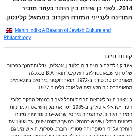
2014. לפני כן שירת בין היתר כעוזר מזכיר
המדינה לענייני המזרח הקרוב בממשל קלינטון.
Martin Indik: A Beacon of Jewish Culture and
Philanthropy
קורות חיים
אינדיק נולד להורים יהודים בלונדון, אנגליה, וגדל והתחנך בפרוור
של סידני שבאוסטרליה. הוא קיבל תואר B.A בכלכלה
מאוניברסיטת סידני ב-1972 ותואר דוקטור ביחסים בינלאומיים
מהאוניברסיטה הלאומית של אוסטרליה ב-1977.
ב-1982 היגר לארצות הברית והחל לעבוד כמנהל מחקר בלובי
הפרו ישראלי איפא"ק. ב-1985 ייסד את מכון וושינגטון למדיניות
המזרח הקרוב, שהתמחה ביחסי ישראל-ערב ומדיניות מזרח
תיכונית בכלל, ושימש כמנהלו במשך שמונה שנים, עד 1993 עת
הוחלף על ידי הסופר וההיסטוריון רוברט סטלוף. הוא שימש גם