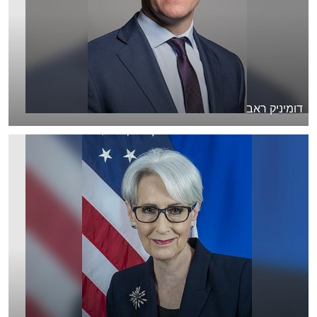
דומיניק ראב