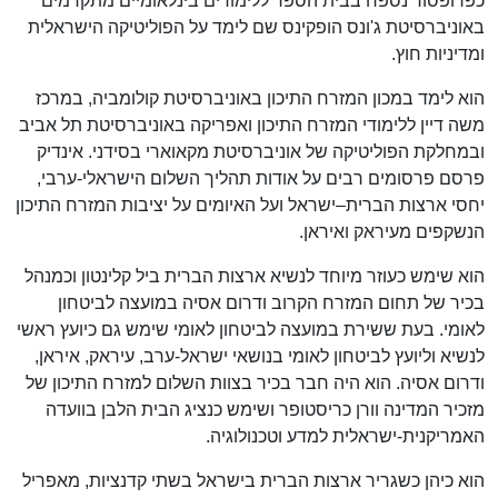
כפרופסור נספח בבית הספר ללימודים בינלאומיים מתקדמים
באוניברסיטת ג'ונס הופקינס שם לימד על הפוליטיקה הישראלית
ומדיניות חוץ.
הוא לימד במכון המזרח התיכון באוניברסיטת קולומביה, במרכז
משה דיין ללימודי המזרח התיכון ואפריקה באוניברסיטת תל אביב
ובמחלקת הפוליטיקה של אוניברסיטת מקאוארי בסידני. אינדיק
פרסם פרסומים רבים על אודות תהליך השלום הישראלי-ערבי,
יחסי ארצות הברית–ישראל ועל האיומים על יציבות המזרח התיכון
הנשקפים מעיראק ואיראן.
הוא שימש כעוזר מיוחד לנשיא ארצות הברית ביל קלינטון וכמנהל
בכיר של תחום המזרח הקרוב ודרום אסיה במועצה לביטחון
לאומי. בעת ששירת במועצה לביטחון לאומי שימש גם כיועץ ראשי
לנשיא וליועץ לביטחון לאומי בנושאי ישראל-ערב, עיראק, איראן,
ודרום אסיה. הוא היה חבר בכיר בצוות השלום למזרח התיכון של
מזכיר המדינה וורן כריסטופר ושימש כנציג הבית הלבן בוועדה
האמריקנית-ישראלית למדע וטכנולוגיה.
הוא כיהן כשגריר ארצות הברית בישראל בשתי קדנציות, מאפריל