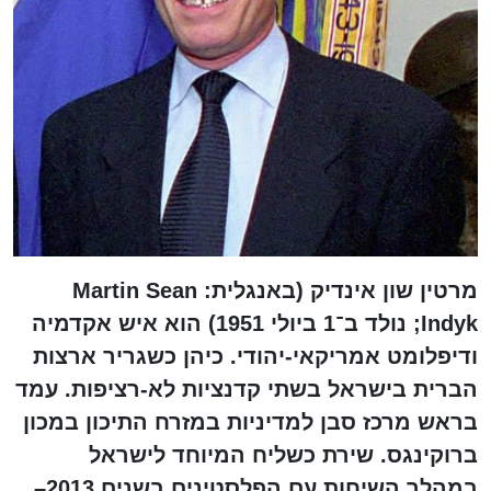
מרטין שון אינדיק (באנגלית: Martin Sean
Indyk; ‏‏נולד ב־1 ביולי 1951) הוא איש אקדמיה
ודיפלומט אמריקאי-יהודי. כיהן כשגריר ארצות
הברית בישראל בשתי קדנציות לא-רציפות. עמד
בראש מרכז סבן למדיניות במזרח התיכון במכון
ברוקינגס. שירת כשליח המיוחד לישראל
במהלך השיחות עם הפלסטינים בשנים 2013–