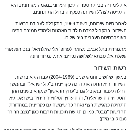
את לימודיה בבית הספר התיכון העירוני במגמה מזרחנית. היא
התגייסה לצה"ל ושירתה כפקידה בחיל התותחנים.
לאחר סיום שירותה, בשנת 1969, התקבלה לעבודה ברשות
השידור. במקביל למדה תולדות האמנות ולימודי המזרח התיכון
באוניברסיטה העברית בירושלים.
מתגוררת בתל אביב. נשואה לפרופ' אלי שאלתיאל. בנם הוא אורי
שאלתיאל. סבתא לשלושה נכדים: איתי, נמרוד ורונה.
רשות השידור
במשך שלושים וחמש שנים (2004-1969) עבדה גיא ברשות
השידור. היא החלה את דרכה כקריינית ב"קול ישראל", ובהמשך
החלה לעבוד במקביל גם ב"ערוץ הראשון" שנקרא בשנים ההן
"הטלוויזיה הישראלית", והיה ערוץ הטלוויזיה היחיד בישראל. גיא
התחילה כמגישת רצף ואחר כך שימשה גם כקריינית במהדורת
החדשות "מבט". כמו כן הגישה תוכניות תרבות כגון "מצב הרוח"
(עם קובי מידן).