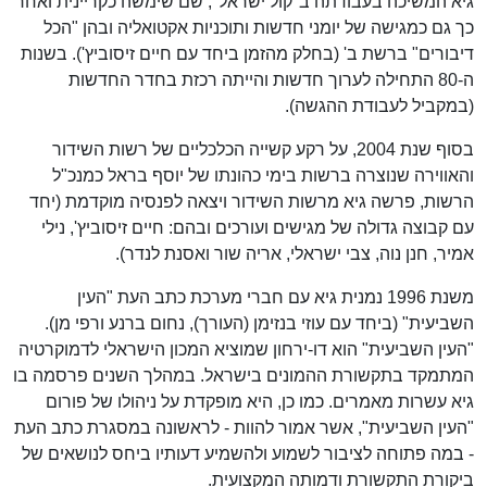
גיא המשיכה בעבודתה ב"קול ישראל", שם שימשה כקריינית ואחר
כך גם כמגישה של יומני חדשות ותוכניות אקטואליה ובהן "הכל
דיבורים" ברשת ב' (בחלק מהזמן ביחד עם חיים זיסוביץ'). בשנות
ה-80 התחילה לערוך חדשות והייתה רכזת בחדר החדשות
(במקביל לעבודת ההגשה).
בסוף שנת 2004, על רקע קשייה הכלכליים של רשות השידור
והאווירה שנוצרה ברשות בימי כהונתו של יוסף בראל כמנכ"ל
הרשות, פרשה גיא מרשות השידור ויצאה לפנסיה מוקדמת (יחד
עם קבוצה גדולה של מגישים ועורכים ובהם: חיים זיסוביץ', נילי
אמיר, חנן נוה, צבי ישראלי, אריה שור ואסנת לנדר).
משנת 1996 נמנית גיא עם חברי מערכת כתב העת "העין
השביעית" (ביחד עם עוזי בנזימן (העורך), נחום ברנע ורפי מן).
"העין השביעית" הוא דו-ירחון שמוציא המכון הישראלי לדמוקרטיה
המתמקד בתקשורת ההמונים בישראל. במהלך השנים פרסמה בו
גיא עשרות מאמרים. כמו כן, היא מופקדת על ניהולו של פורום
"העין השביעית", אשר אמור להוות - לראשונה במסגרת כתב העת
- במה פתוחה לציבור לשמוע ולהשמיע דעותיו ביחס לנושאים של
ביקורת התקשורת ודמותה המקצועית.