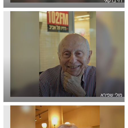
רזי ברקאי
מולי שפירא