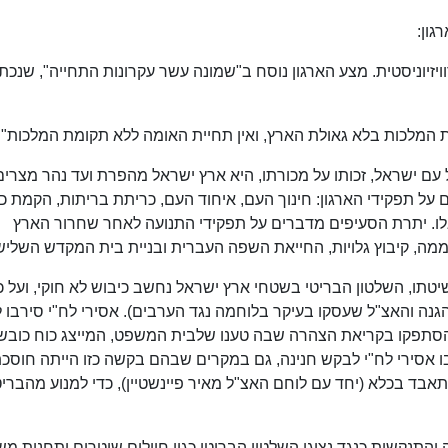
גון:
ויזיוניסטית. מצע הארגון נוסח ב"שמונה עשר עקרונות התחייה", שנכת
המלכות בלא גאולת הארץ, ואין תחיית האומה ללא תקומת המלכות".
ם ישראל, זכותו על מכורתו, היא ארץ ישראל מהפרת ועד נהר מצרים,
ל תפקידי הארגון: חינוך העם, איחוד העם, כריתת בריתות, הקמת כ
ו. יתרת הסעיפים מדברים על תפקידי התנועה לאחר שחרור הארץ
, קיבוץ גלויות, החייאת השפה העברית ובניית בית המקדש השלישי
יטתו, השלטון הבריטי בשטחי ארץ ישראל נחשב כיבוש לא חוקי, ועל כן
הגנה והאצ"ל שעסקו בעיקר בלוחמה נגד הערבים). אסירי לח"י סירבו ל
תפקו בקריאת הצהרה שבה טענו שלבית המשפט, המייצג כוח כובש, 
בו אסירי לח"י לבקש חנינה, גם במקרים שבהם בקשה כזו הייתה חוסכ
תאבד בכלא (יחד עם לוחם האצ"ל מאיר פיינשטיין), כדי למנוע מהברי
 והתנקשות כנגד נציגי השלטון הבריטי כגון חיילים שוטרים ותחנות מ