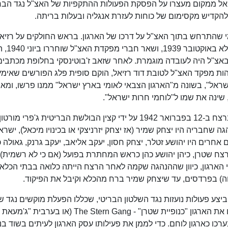
בספטמבר 1939 הורה דוד רזיאל ממקום מעצרו על הפסקת הפעולות ההתקפיות של האצ"ל נגד ה
להקדיש מקסימום של כוחות לעזרת אנגליה ובעלות בריתה.
 שהתרחש בתוך האצ"ל על דרכו של הארגון. בראש החולקים על רזיא
אברהם שטרן ("יאיר"), ואחרי שרזיאל 
וג באצ"ל היה לעובדה מוגמרת. לאחר שזאב ז'בוטינסקי בחלופת מכתבים
ות מפקד האצ"ל לטובת דוד רזיאל, הוקם סופית פלג הפורשים שאימץ
ראל", בשונה מ"הארגון הצבאי לאומי בארץ ישראל" ממנו פרשו, ומא
בראש המחתרת עמד אברהם שטרן עד שנתפס ונרצח ב-12 בפברואר 1942 על ידי קצין הבולשת הבריטית ג'פרי מורטון
שחבריה היו יצחק שמיר (אז יצחק יזרניצקי או בכינויו מיכאל), ישרא
ים אחרים היו יהושע זטלר, יצחק חסון, יעקב אליאב, יעקב גרנק, גאולה כ
ועז עברון ועמוס קינן. ב-1942, לאחר רצח שטרן, כיהן יהושע כהן כראש המחתרת בפועל (אם כי לא רשמית)
הארגון, כיוון שההנהגה שקמה לאחר הרצח הייתה כלואה בבתי הכלא
) בפרדסים, עד שיצחק שמיר ברח מהכלא וקיבל את הפיקוד.
יצע פעולות נועזות נגד השלטון הבריטי, שכללו הפעלת מוקשים נגד ש
בריטיים והתקפות על יעדים בריטיים. הבריטים כינו את הארגון "כנופיית שטרן" - The Stern Gang (או בערבית "ג'מעאת
רכו כארגון לוחם. כדי לממן את פעילותו עסק הארגון לעיתים בשוד בנ