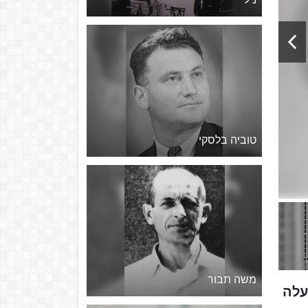
טוביה בלסקי
משה תבור
עלה