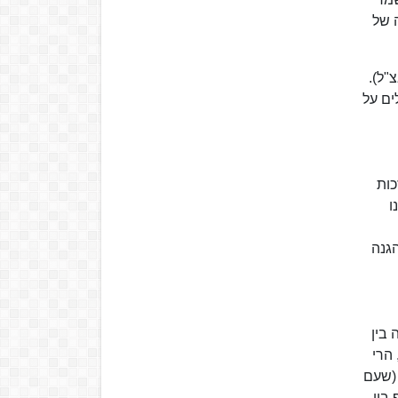
 של
"ל).
ים על
כות
ו
גנה
 בין
הרי
 (שעם
בין