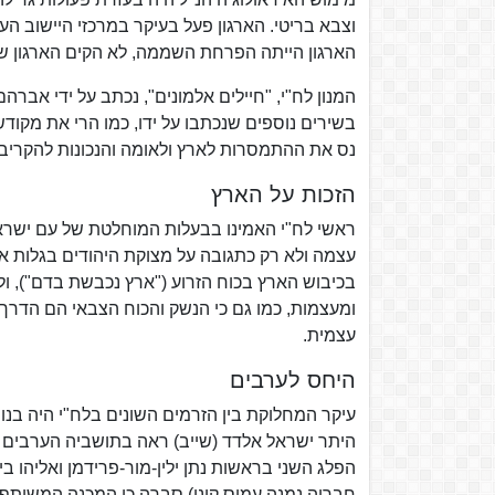
וצבא בריטי. הארגון פעל בעיקר במרכזי היישוב הע
הארגון הייתה הפרחת השממה, לא הקים הארגון שו
המנון לח"י, "חיילים אלמונים", נכתב על ידי אבר
בשירים נוספים שנכתבו על ידו, כמו הרי את מקודשת
נס את ההתמסרות לארץ ולאומה והנכונות להקריב 
הזכות על הארץ
ראשי לח"י האמינו בבעלות המוחלטת של עם ישראל
עצמה ולא רק כתגובה על מצוקת היהודים בגלות או
בכיבוש הארץ בכוח הזרוע ("ארץ נכבשת בדם"), 
ומעצמות, כמו גם כי הנשק והכוח הצבאי הם הדרך
עצמית.
היחס לערבים
עיקר המחלוקת בין הזרמים השונים בלח"י היה בנו
היתר ישראל אלדד (שייב) ראה בתושביה הערבים של
הפלג השני בראשות נתן ילין-מור-פרידמן ואליהו 
חבריה נמנה עמוס קינן) סברה כי המכנה המשותף 