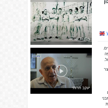
 כארגון
מלכות ישראל
ם.
פה
ל.
צר
יעקב חרותי
מבני
ת