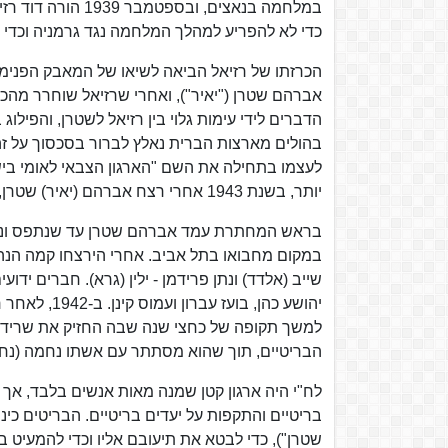
במלחמה בנאצים, ו
כדי לא להפריע למהלך המלחמה נגד גרמניה וכדי 
הכרזתו של רזיאל הביאה לשיאו של המאבק הפנימי
הדברים לידי עימות גלוי בין רזיאל לשטרן, והפיל
בהולים מארצות הברית נאלץ לברור בסכסוך על זה
לעצמו בתחילה את השם "הארגון הצבאי לאומי ביש
יותר, בשנת 1943 אחרי רצח אברהם (יאיר) שטרן, שינה את שמו ל"לוחמי חרות ישראל".
במקום מחבואו בתל אביב. אחרי הירצחו קמה הנהגה 
שייב (אלדד) ונתן פרידמן - ילין (גרא). חברים ידוע
יהושע כהן, ב
למשך תקופה של כחצי שנה שבה החזיק את שרידי 
הבריטיים, תוך שהוא מסתתר עם אשתו נחמה (נחה
לח"י היה ארגון קטן שמנה מאות אנשים בלבד, אך ב
שטרן"), כדי לבטא את תיעובם אליו וכדי להמעיט בע