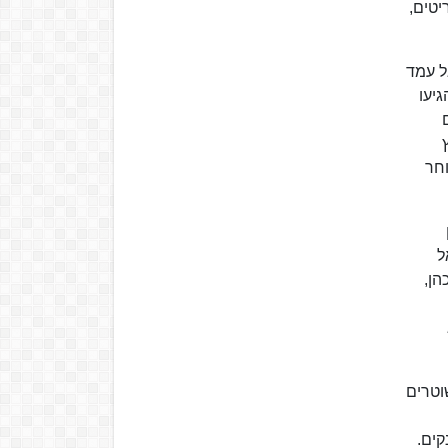
בריטים,
ל עמד
שוחרר מהכלא באוקטובר 1939, ושאר חברי מפקדת האצ"ל שוחררו ביוני 1940, הגיעו
וחר
ל
הן,
וטרים
קים.