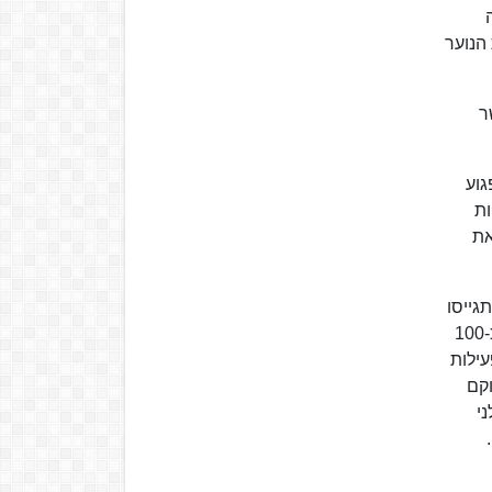
 הנוער
ר
גוע
וחות
את
תגייסו
כ-700 לוחמי לח"י לצה"ל, רובם לחטיבה 8. במלחמת העצמאות נלחמו רוב לוחמי לח"י לשעבר במסגרת חטיבה 8, אך כ-100
עילות
וקם
י