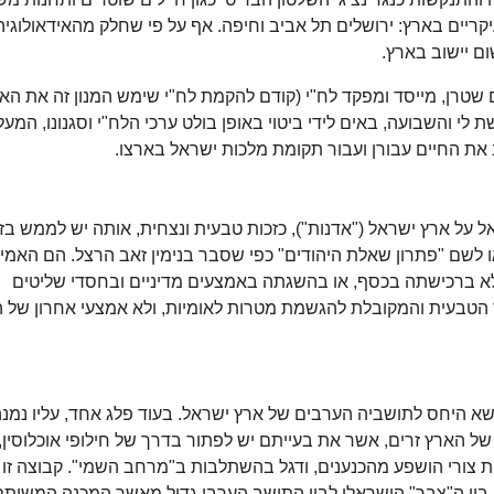
יקריים בארץ: ירושלים תל אביב וחיפה. אף על פי שחלק מהאידאולוגיה
ם יישוב בארץ.
הם שטרן, מייסד ומפקד לח"י (קודם להקמת לח"י שימש המנון זה את האצ
 לי והשבועה, באים לידי ביטוי באופן בולט ערכי הלח"י וסגנונו, המעל
את החיים עבורן ועבור תקומת מלכות ישראל בארצו.
 על ארץ ישראל ("אדנות"), כזכות טבעית ונצחית, אותה יש לממש בז
 לשם "פתרון שאלת היהודים" כפי שסבר בנימין זאב הרצל. הם האמינ
ולא ברכישתה בכסף, או בהשגתה באמצעים מדיניים ובחסדי שליטים
 הטבעית והמקובלת להגשמת מטרות לאומיות, ולא אמצעי אחרון של ה
שא היחס לתושביה הערבים של ארץ ישראל. בעוד פלג אחד, עליו נמנה
 הארץ זרים, אשר את בעייתם יש לפתור בדרך של חילופי אוכלוסין, 
בית צורי הושפע מהכנענים, ודגל בהשתלבות ב"מרחב השמי". קבוצה זו
בין ה"צבר" הישראלי לבין התושב הערבי גדול מאשר המכנה המשותף 