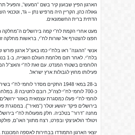
הארגון הפיץ שבועון קיר בשם "המעש", והפעיל ת
גאולה כהן, הקריין היה מרפיש נתן – גד, וטכנאי ה
הדתית ברית החשמונאים.
מעט אחרי הקמת לח"י קמה בירושלים ה"מחלקה הד
חפצו להצטרף אל שורות לח"י, בראשות מחלקה זו 
אנשי "ההגנה" ראו בלח"י כמו באצ"ל ארגון פורש ש
הלוחמים בשטחי המנדט. עם זאת לח"י והאצ"ל המ
פעילותו מחוץ לגבולות ארץ ישראל.
ב-28 במאי 1948 התקיים מסדר לוחמי 
לוחמי לח"י פעלו כמסגרת עצמאית באזור ירושלים,
בירושלים פיקד יהושע זטלר ("מאיר"). במסגרת פעי
מחנה "דרור" בטלביה. חלק מפעולות לח"י בירושלי
ויטולד הולאניצקי ובפרט, רצח מתווך האו"ם, פול
יוצאי הארגון התמודדו בבחירות לאספה המכוננת 