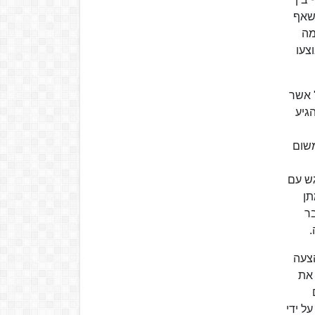
 שאף
מה
צעו
19 היה לח"י במשא ומתן לקראת חתימה עם איטליה הפשיסטית על הסכם שנקרא "הסכם ירושלים 1940" אשר
גיע
משום
גש עם
תן
מדבר
.
 הצעה
 את
 על ידי