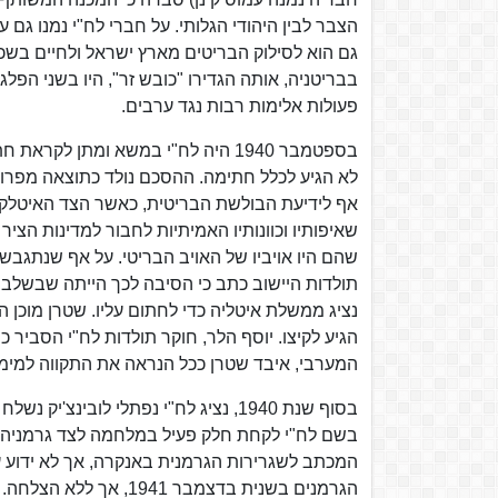
הצבר לבין היהודי הגלותי. על חברי לח"י נמנו גם 
גם הוא לסילוק הבריטים מארץ ישראל ולחיים בשכ
בבריטניה, אותה הגדירו "כובש זר", היו בשני הפל
פעולות אלימות רבות נגד ערבים.
לא הגיע לכלל חתימה. ההסכם נולד כתוצאה מפרוב
אף לידיעת הבולשת הבריטית, כאשר הצד האיטלקי
שאיפותיו וכוונותיו האמיתיות לחבור למדינות הצי
שהם היו אויביו של האויב הבריטי. על אף שנתגבש 
תולדות היישוב כתב כי הסיבה לכך הייתה שבשלב 
נציג ממשלת איטליה כדי לחתום עליו. שטרן מוכן ה
המערבי, איבד שטרן ככל הנראה את התקווה למימ
בסוף שנת 1940, נציג לח"י נפתלי לובי
בשם לח"י לקחת חלק פעיל במלחמה לצד גרמניה בת
המכתב לשגרירות הגרמנית באנקרה, אך לא ידוע ע
הגרמנים בשנית בדצמבר 