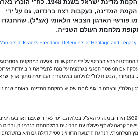
נגד המנדט הבריטי, משנת 1940 עד הקמת מדינת ישראל בשנת 1948. לח"י הוכרז
הקמת המדינה, בעקבות רצח ברנדוט, גם על ידי
פורשי הארגון הצבאי הלאומי (אצ"ל), שהתנגדו
ופת מלחמת העולם השנייה.
Warriors of Israel's Freedom: Defenders of Heritage and Legacy
 המנדט והצבא הבריטי על ידי התנקשויות ופגיעה במתקנים אסטרטגיי
לחתום עסקה עם המשטר הנאצי בגרמניה על מנת להציל את רוב יהדות אירו
 בתמורה, הבטיח לח"י להילחם באימפריה הבריטית מתוך ארץ ישרא
של ארגון הלח"י, וראתה בו גוף לוחם שסייע בהקמת המדינה. באותה שנה נו
בעת פרוץ מלחמת העולם השנייה ב-1 בספטמבר 1939 היו רוב מנהיגי האצ"ל בכלא הבריטי לאחר שנעצרו ארבעה ימים
ספר הלבן" במאי 1939. הנהגת היישוב קראה לשתף פעולה עם הבריטים במלחמתם בגרמניה, ורבים 
אמץ המלחמתי. הנהגת התנועה הרוויזיוניסטית דגלה גם היא בהשתתפו