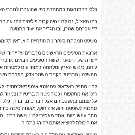
כללי ההתנהגות במחתרת כפי שהועברו לחברי האר
כמו האצ"ל, גם לח"י היה קרוב פוליטית לתנועה הרו
ידי אברהם שטרן, ובו הגדיר את יעוד התנועה:
משפט המפתח בעקרונות התחייה הוא: "אין תקומת 
ארבעת הסעיפים הראשונים מדברים על ייחודו של ע
ייעודה של התנועה. ששת הסעיפים הבאים מדברים ע
לוחם, כיבוש הארץ ומלחמה במפריעים למטרות אל
מהשלטון הבריטי: הקמת משטר צדק, הפרחת השממה
לח"י החזיק באידאולוגיה אנטי-אימפריאליסטית. לש
ריכז את מתקפותיו כנגד מטרות בריטיות (בניגוד ל
על עצמם במשפטיהם אצל הבריטים, ובדרך כלל הס
סמכות לשופטם והוא אינו חוקי. מאותה סיבה סיר
מהם עונש מוות. אחד מאסירי לח"י, משה ברזני, ה
את היכולת להוציא אותם להורג בתלייה.
מימוש האידאולוגיה הנ"ל היה בעזרת פעולות גרילה