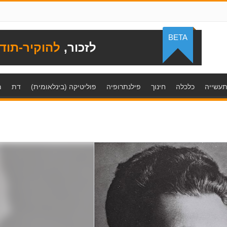
BETA
לזכור,
להוקיר-תוד
עשייה
כלכלה
חינוך
פילנתרופיה
פוליטיקה (בינלאומית)
דת
מ