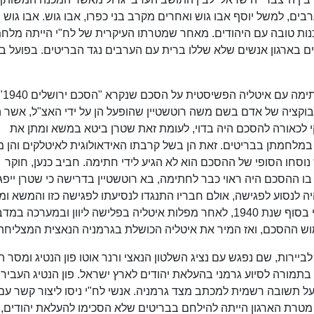
ערבים, למשל יוסף אבו גוש ואחרים מקרב בני כפרו, אבו גוש. אבו גוש
נות טובה עם היהודים. מאחר שמטרתו העיקרית של לח"י הייתה מלח
גים בארגון אנשים שלא שללו ברית עם הערבים נגד הבריטים. בפועל בו
בספטמבר 40
וקציה של אדם בשם משה רוטשטיין שהופעל הן על ידי האצ"ל, אשר ה
 לכאורה להסכם היה בדוי, לעומת זאת שטרן ביטא במשא ומתן את
ר במלחמתן בבריטים. זאת הן בשל קרבתו האידאולוגית לאיטלקים והן 
נוסחו הסופי של ההסכם הוא לא הגיע לידי חתימה. חביב כנען, חוקר
בו ההסכם היה ראוי כבר לחתימה, בא רוטשטיין בדרישה כי שטרן ייפ
יה לנסוע לפגישה, אולם חבריו התנגדו לנסיעתו לפגישה כזו והמשא ומ
הגיע לקיצו. יוסף הלר, חוקר תולדות לח"י הסביר כי בסוף שנת 1940, לאחר מפלות איטליה בפלישה ליוון ובמערכה ב
וש ההסכם, ואז המיר את איטליה הכושלת בגרמניה הנאצית המצליחה
נצ'יק נשלח לביירות, שם נפגש עם נציג השלטון הנאצי ורנר אוטו פון הנטיג ומסר
מורה לסיוע גרמני בהעלאת יהודים לארץ ישראל. פון הנטיג העביר
ל תשובה רשמית למכתב מצד גרמניה. אנשי לח"י ניסו ליצור קשר עם
1941, אך ללא הצלחה. מטרת הארגון הייתה להילחם בבריטים שלא הסכימו להעלאת יהודים,