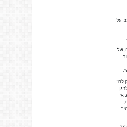
בו על
 ועל
וח
.
 לח"י
הגן
אין
ת
טים
שמר