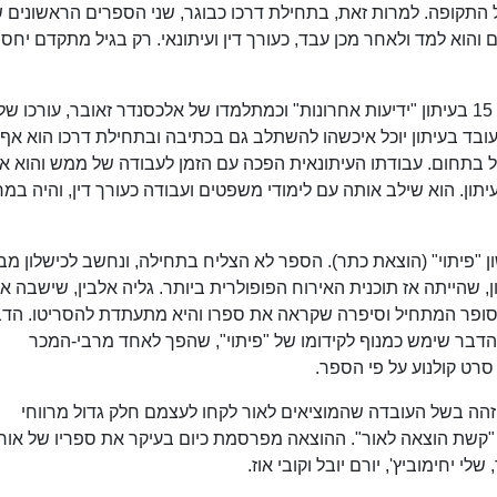
של התקופה. למרות זאת, בתחילת דרכו כבוגר, שני הספרים הראשונים
 והוא למד ולאחר מכן עבד, כעורך דין ועיתונאי. רק בגיל מתקדם יחסי
את הקריירה העיתונאית שלו החל כנער שליח בגיל 15 בעיתון "ידיעות אחרונות" וכמתלמדו של אלכסנדר זאובר, עורכו של
כעובד בעיתון יוכל איכשהו להשתלב גם בכתיבה ובתחילת דרכו הוא אף
ל בתחום. עבודתו העיתונאית הפכה עם הזמן לעבודה של ממש והוא א
תון. הוא שילב אותה עם לימודי משפטים ועבודה כעורך דין, והיה במר
ם את ספרו הראשון "פיתוי" (הוצאת כתר). הספר לא הצליח בתחילה, ונחשב לכישלון מ
ן, שהייתה אז תוכנית האירוח הפופולרית ביותר. גליה אלבין, שישבה אז
לסופר המתחיל וסיפרה שקראה את ספרו והיא מתעתדת להסריטו. הד
 הדבר שימש כמנוף לקידומו של "פיתוי", שהפך לאחד מרבי-המכר
הה בשל העובדה שהמוציאים לאור לקחו לעצמם חלק גדול מרווחי
"קשת הוצאה לאור". ההוצאה מפרסמת כיום בעיקר את ספריו של אורן
י יחימוביץ', יורם יובל וקובי אוז.