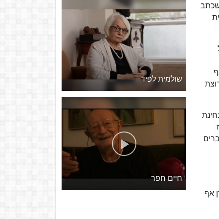
 שכתב
ת
ף
שולמית לפיד
וצת
בחינת
ברים
חיים חפר
 אף