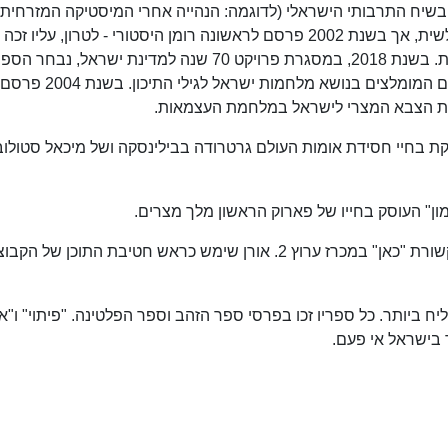
בשיח התרבותי הישראלי (לדוגמה: הנהייה אחרי המיסטיקה המזרחית
באשראם). מרבית ספריו הם בז'אנר הספרות הבלשית, אך בשנת 2002 פרסם לראשונה רומן היסטורי - לטרון, עליו 
מיוחד מטעם ועדת פרס יצחק שדה לספרות צבאית. בשנת 2018, במסגרת פרויקט 70 שנה למדינת ישראל, נבחר ה
לטרון על ידי משרד החינוך כאחד משלושת הספרים המומלצים בנושא מ
ישת הצבא המצרי לישראל במלחמת העצמאות.
 העוסקת בחיי חסידת אומות העולם גרטרודה בבילינסקה ושל מיכאל סטולוב
ב-2005 היה מעורב בהתמודדותה של קבוצת התקשורת "כאן" במכרז ערוץ 2. אורן שימש כראש חטיבת התוכן של ה
ביותר. כל ספריו זכו בפרסי ספר הזהב וספר הפלטינה. "פיתוי" ו"א
 בישראל אי פעם.