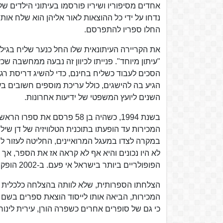
אחדים מסיפוריו ושיריו פורסמו בעיתוני הילדים 
נדחו על ידי כל ההוצאות לאור אליהן הוא שלח אותם
החלו ספריו להתפרסם.
"עיתון מיוחד". פנייתו לכיוון זה נבעה ממחשבה ש
הסכים לעבוד כשליח בחינם, כדי להשיג דריסת רג
הגיע בה להישגים, כולל עריכת מוספים חשובים בעי
השנים ליועץ המשפטי של ידיעות אחרונות.
בשנת 1994, כשהיה בן 58 פרס
המכירות עד הופעתו בתוכנית הטלוויזיה של דן שילו
במקרה לצדו במעגל המרואיינים, החליטה לעזור 
לא היו נכונים והיא אף לא קראה אז את הספר, אך
הפופולריים ביותר בישראל אי פעם. ב-2002 הופק סרט קולנוע על פי הספר.
הצלחתו הספרותית, שלא לוותה בהצלחה כלכלית ז
המכירות, הביאה אותו לייסוד הוצאת ספרים בשם 
כי גם של סופרים אחרים כשפרה הורן, עירית לינור, של