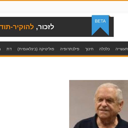
BETA
לזכור,
להוקיר-תוד
עשייה
כלכלה
חינוך
פילנתרופיה
פוליטיקה (בינלאומית)
דת
מ