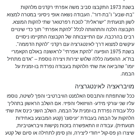
בשנת 1973 התקבצו סביב משה אפרתי רקדנים מלהקות
"בת-שבע" ו"בת-דור". העבודה נשאה אופי ניסיוני במטרה למצוא
לשון תנועתית "ישראלית" לנוכח רפרטואר שתי להקות המוצא.
הקבוצה הלכה והתהוותה לכלל "להקת אפרתי" תוך כדי שינויים
רבים בהרכבה. עם התייצבותה של הקבוצה התקיימו ניסויים
עיקשים למצוא דרך לאינטגרציה עם רקדני "להקת הדממה".
בשנת 1975 הופיעה "להקת אפרתי" לראשונה באולם הקאמרי
בת"א. ההופעה כללה שלוש יצירות ויצירה נוספת – "אדם מתחיל
יומו" שהביאה את שתי הלהקות בעבודה נפרדת בו-זמנית על
הבמה.
מויבראציה לאינטגרציה
ככל שהתפתח והתבסס האלמנט הוויברטיבי והפך לשיטה, נוספו
עליו שני עורקי מידע- הוויזואלי והפיזי. אם השלב הראשון בתהליך
כלל עבודה נפרדת בו-זמנית על הבמה, השלב השני כינס את שתי
הלהקות על הבמה בעבודת 'יוניסונו' (קטע המבוצע באחידות
תנועתית). עבודה זו התאפשרה בזכות נקישות וויבראטיביות,
שיצרו הן פס-קול ייחודי ליצירה, והן סימן לתחילה או סיום של קטע