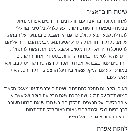
שיטת הויבראציה
לאחר תקופה בה עבד עם הרקדנים החירשים אפרתי נתקל
בבעיה - מפאת חירשותם רקדניו לא יכלו לקבל סימן מוזיקלי
לתחילת קטע תנועתי, ולפיכך גם היו מוגבלים בתנועה על הבמה.
על מנת לרקוד יחד או להתחיל קטע תנועתי בזמן הנכון היה עליהם
להסתכל תדיר אל רקדן מסוים ולקבל ממנו את האות להתחלת
התנועה או לסיומה. באחת החזרות בסטודיו, אחד הרקדנים
החרשים עמד בגבו אל אפרתי. אפרתי רצה שהרקדן יסתובב, ולא
במודע רקע עם המקל שאחז בידו על הרצפה. הרקדן הפנה את
ראשו לעברו.
באופן מקרי זה החלה להתפתח 'שיטת הויברציה' או 'מעגלי הקצב'
המושתתת על הרטט שנוצר כתוצאה מרקיעה חזקה של עצם או
איבר כלשהו על הרצפה. הרקדן החירש הרגיש את הרטט העובר
דרך כפות רגליו ולמד לפרש אותו כאות לכל התפתחות
תנועתית-כוריאוגרפית של היצירה.
להקת אפרתי