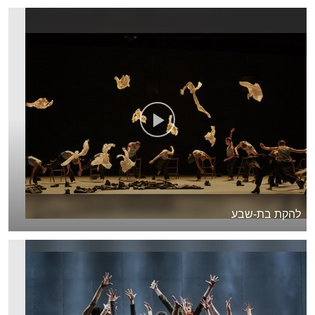
להקת בת-שבע