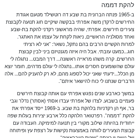
להקת דממה
ב-1965 פנתה הברונית בת שבע דה רוטשילד מטעם אגודת
החירשים לרקדן משה אפרתי בבקשה שיקיים חוג תנועה לקבוצת
צעירים חירשים. אפרתי, שהיה מראשוני רקדני להקת בת-שבע
ואחד מסולניה הראשיים, ניאות לקחת על עצמו את האתגר.
למרות הקשיים הרבים בהם נתקל, נשאר: "אני לא רציתי
חוג...כמעט עזבתי. אבל היה איזה מגנטיזם ביני לבין קבוצת
החרשים. קרה משהו מראייה ראשונה... דרך המבט... נתגלה לי
עולם שהשומעים חסרים אותו...נתגלה לי עולם מדהים, חומר יוצא
מן הכלל...ידעתי שאני יכול לספוג מהם, לא רק להעניק להם... אלה
הדברים שנתנו לי כוח להישאר איתם".
במשך כארבע שנים נפגש אפרתי עם אותה קבוצת חירשים
פעמיים בשבוע. לצדו של אפרתי עבדו אסתי (אסתר) נדלר וגבי
בר, אף הן רקדניות בלהקת בת שבע. ב-1969 ייסד אפרתי את
להקת "דממה". רפרטואר הלהקה כלל ארבע יצירות בעלות שפה
ייחודית בהיותה שילוב מקורי בין תנועה למימיקה. העבודה עם
קבוצת הצעירים לוותה באמצעות נקישות על רצפת עץ ופיתוחה
של גישה זו כונתה "שיטת הויבראציה".