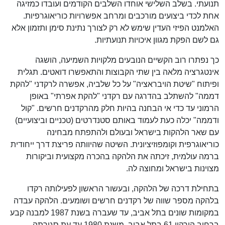
תנועתי. בשלב השלישי אוחדו השלבים הקודמים ועובדו כמזיגה
אחת לכדי ביצועים מורכבים ומרחב אפשרויות כוריאוגרפיות.
האלמנט הפיזי העדין שימש לא רק לצורך נתינת סימן ותזמון אלא
גם לשם הפקת מגוון איכויות תנועתיות.
כך נפתרו רוב הקשיים הנובעים מלקויות השמיעה, הושגה
אינטגרציה מלאה בין שתי הקבוצות והתאפשרו דואטים. תגלית
ופיתוח "שיטת הויבראציה" על כל שלביה, אפשרה לרקדני "להקת
דממה" להשתלב בהדרגה עם רקדני "להקת אפרתי" באופן
הרמוני עד כדי אי הבחנה בהיות חלק מהרקדנים חרשים. "קול
ודממה" יכלה כעת לעמוד באותם סטנדרטים (טכניים וביצועיים)
עם שאר הלהקות בישראל ובעולם ולהתפתח מבחינה
כוריאוגרפית וקומפוזיציונית. השיטה שהיוותה פריצת דרך ייחודית
ברמה עולמית, זיכתה את הלהקה בהכרה מקצועית וביקורות
מצוינות בישראל ומחוצה לה.
בתחילת דרכה של הלהקה, ובעשור הראשון לפעילותה רקדו
בלהקה מספר שווה של רקדנים חרשים ושומעים. הלהקה עבדה
במקומות שונים בתל אביב, עד שעברה בשנת 1987 למבנה קבע
ברחוב הירקון 61 בתל אביב. משנת 1980 עד עת סגירתה