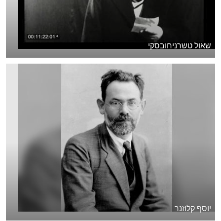
שאול טשרניחובסקי
יוסף קלוזנר