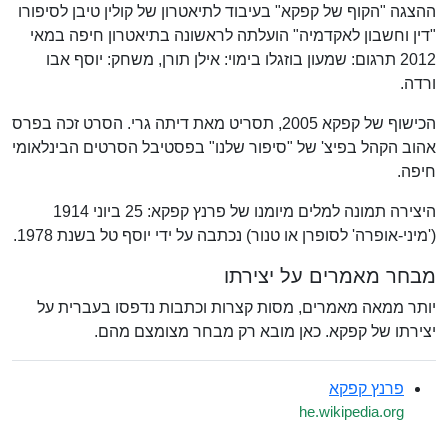
ההצגה "הקוף של קפקא" בעיבוד לתיאטרון של קולין טיבן לסיפורו
"דין וחשבון לאקדמיה" הועלתה לראשונה בתיאטרון חיפה במאי
2012 תרגום: שמעון בוזגלו בימוי: אילן תורן, משחק: יוסף אבו
ורדה.
הכישוף של קפקא 2005, תסריט מאת דיתה גרי. הסרט זכה בפרס
אהוב הקהל בפיצ' של "סיפור שלנו" בפסטיבל הסרטים הבינלאומי
חיפה.
היצירה תמונה למלים מיומנו של פרנץ קפקא: 25 ביוני 1914
('מיני-אופרה' לסופרן או טנור) נכתבה על ידי יוסף טל בשנת 1978.
מבחר מאמרים על יצירתו
יותר ממאה מאמרים, מסות קצרות וכתבות נדפסו בעברית על
יצירתו של קפקא. כאן מובא רק מבחר מצומצם מהם.
פרנץ קפקא
he.wikipedia.org