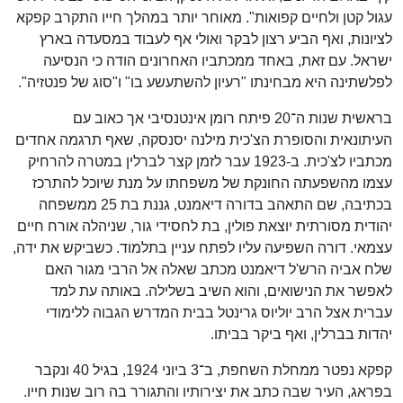
עגול קטן ולחיים קפואות". מאוחר יותר במהלך חייו התקרב קפקא
לציונות, ואף הביע רצון לבקר ואולי אף לעבוד במסעדה בארץ
ישראל. עם זאת, באחד ממכתביו האחרונים הודה כי הנסיעה
לפלשתינה היא מבחינתו "רעיון להשתעשע בו" ו"סוג של פנטזיה".
בראשית שנות ה־20 פיתח רומן אינטנסיבי אך כאוב עם
העיתונאית והסופרת הצ'כית מילנה יסנסקה, שאף תרגמה אחדים
מכתביו לצ'כית. ב-1923 עבר לזמן קצר לברלין במטרה להרחיק
עצמו מהשפעתה החונקת של משפחתו על מנת שיוכל להתרכז
בכתיבה, שם התאהב בדורה דיאמנט, גננת בת 25 ממשפחה
יהודית מסורתית יוצאת פולין, בת לחסידי גור, שניהלה אורח חיים
עצמאי. דורה השפיעה עליו לפתח עניין בתלמוד. כשביקש את ידה,
שלח אביה הרש'ל דיאמנט מכתב שאלה אל הרבי מגור האם
לאפשר את הנישואים, והוא השיב בשלילה. באותה עת למד
עברית אצל הרב יוליוס גרינטל בבית המדרש הגבוה ללימודי
יהדות בברלין, ואף ביקר בביתו.
קפקא נפטר ממחלת השחפת, ב־3 ביוני 1924, בגיל 40 ונקבר
בפראג, העיר שבה כתב את יצירותיו והתגורר בה רוב שנות חייו.