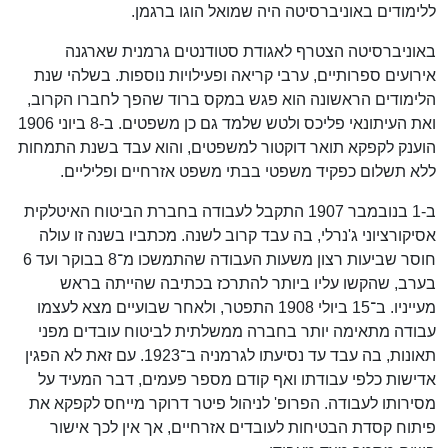
ללימודים באוניברסיטה היה שמואל הוגו ברגמן.
באוניברסיטה הצטרף לאגודת סטודנטים גרמנית שארגנה
אירועים ספרותיים, ערבי קריאה ופעילויות נוספות. בשלהי שנת
הלימודים הראשונה הוא פגש במקס ברוד שהפך לחברו הקרוב,
ואת העיתונאי פליכס ולטש שלמד גם כן משפטים. ב-8 ביוני 1906
הוענק לקפקא תואר דוקטור למשפטים, והוא עבד בשנת התמחות
ללא תשלום כפקיד משפטי בבתי משפט אזרחיים ופליליים.
ב-1 בנובמבר 1907 התקבל לעבודה בחברת הביטוח האיטלקית
אסיקורציוני ג'נרלי, בה עבד קרוב לשנה. מכתביו בשנה זו עולה
חוסר שביעות רצון משעות העבודה שהתמשכו מ־8 בבוקר ועד 6
בערב, שהקשו עליו ביותר להתרכז בכתיבה שהייתה בראש
מעייניו. ב־15 ביולי 1908 התפטר, ולאחר שבועיים מצא לעצמו
עבודה מתאימה יותר בחברה ממשלתית לביטוח עובדים מפני
תאונות, בה עבד עד נסיעתו לגרמניה ב־1923. עם זאת לא הפגין
אדישות כלפי עבודתו ואף קודם מספר פעמים, דבר המעיד על
מסירותו לעבודה. הפרופ' לניהול פיטר דרוקר מייחס לקפקא את
פיתוח קסדת הבטיחות לעובדים אזרחיים, אך אין לכך אישור