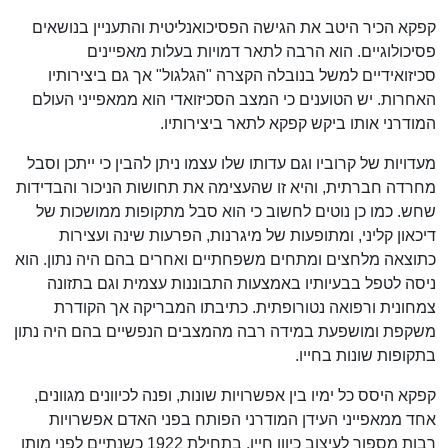
קפקא הכיר היטב את הגישה הפסיכואנליטית והתעניין בנושאים
פסיכולוגיים. הוא הרבה לתאר דמויות בעלות מאפיינים
סכיזואידיים למשל בנובלה הקצרה "הגלגול" אך גם ביצירותיו
האחרות. יש הטוענים כי המצב הסכיזואדי הוא ממאפייני העולם
המודרני אותו ביקש קפקא לתאר ביצירותיו.
מעדויות של קרוביו וגם עדותו שלו עצמו ניתן להבין כי ייתכן וסבל
מחרדה חברתית, והיא זו שהעצימה את תחושות הניכור והבדידות
שחש. כמו כן נוטים לחשוב כי הוא סבל מתקופות ממושכות של
דיכאון קליני, ומתופעות של מיגרנות, הפרעות שינה ועצירות
כתוצאה מלחצים ומתחים משפחתיים ואחרים בהם היה נתון. הוא
ניסה לטפל בבעיותיו באמצעות התבוננות עצמית וגם בתזונה
צמחונית ורפואה נטורופתית. כתיבתו המבריקה אך הקודרת
משקפת ומושפעת במידה רבה מהמצבים הנפשיים בהם היה נתון
בתקופות שונות בחייו.
קפקא היסס כל ימיו בין אפשרויות שונות, ופנה לכיוונים מגוונים,
אחד ממאפייני העידן המודרני הפותח בפני האדם אפשרויות
רבות מספור לעיצוב כיוון חייו. בתחילת 1922 כשנתיים לפני מותו