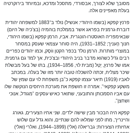
מסובך שלא לצורך, אבסורדי, מתסכל ומדכא, ובמיוחד בירוקרטיה
בעלת מאפיינים אלה.
פרנץ קפקא (בשמו היהודי: אנשיל) נולד ב־1883 למשפחה יהודית
דוברת-גרמנית בפראג אשר בממלכת בוהמיה (בצ'כיה של היום)
שבאימפריה האוסטרו-הונגרית. אביו, הרמן קפקא (בשמו היהודי,
חנוך הֶעניך; 1852–1931), היה סוחר עצמאי שעסק במסחר
במוצרי מותרות. הרמן נולד בכפר הקטן ווֹסֶק, וכמו יהודים כפריים
רבים גדל כשהוא מדבר בניב היהודי ובצ'כית, אך למד גם גרמנית.
אמו של פרנץ, יֶטְל (מבית לוי, 1856–1934), בתו של בעל מבשלת
שיכר מצליח, זכתה להשכלה טובה יותר מזו של בעלה. במכתב
לאביו (1919) תיאר עצמו קפקא כ"בן משפחת לוי עם שמץ של
משקע קפקאי". אמרה זו חושפת את מערכת היחסים הנוקשה שלו
עם אביו הסמכותן והתובעני, שתואר כאיש עסקים "מגודל, אנוכי
ושחצן".
קפקא היה הבכור מבין שישה ילדים. שני אחיו הצעירים, גאורג
והיינריך, מתו לפני שמלאו להם שנתיים, והוא גדל עם שלוש
אחיותיו הצעירות: גבריאלה (אלי) (1899–1944), ואלרי (ואלי)