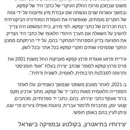
משום שבמכון מרוכז החלק העיקרי של כתבי היד של קפקא,
ובמשך עשרות שנים נעשתה שם עבודת מיון ופיענוח על ידי צוות
של חוקרים מומחים, שאפשרה את העמדת המהדורה הביקורתית
רבת הכרכים של כתבי קפקא. לפי מירון, בית המשפט היה צריך
להשיב על השאלה אם הערך היהודי הלאומי של כתבי היד הצדיק
את הפגיעה בדיון הספרותי־המחקרי בהם, על ידי הרחקתם ממכון
החקר שממימיו שותים חוקרי קפקא בכל אתר ובכל לשון.
עיריית פראג ואגודת פרנץ קפקא מעניקות החל משנת 2001 את
פרס פרנץ קפקא לסופר שכתב יצירה בעלת "אופי הומניסטי
ותרומה לסבלנות תרבותית, לאומית, לשונית ודתית".
ב-2021, לאחר מאבק משפטי שנמשך כשנתיים, עלו לאתר
הספרייה הלאומית מאות כתבי יד של קפקא, מתוך ארכיון מקס
ברוד ואוסף כתבי יצירתו. בהם, כתבי יד ספרותיים, מכתבים,
קטעי יומן, מחברות ללימוד עברית, טיוטות ואפילו ציורים פרי עטו,
וניתן לעיין בהם באופן חופשי.
יצירותיו בתיאטרון, בקולנוע ובמוזיקה בישראל