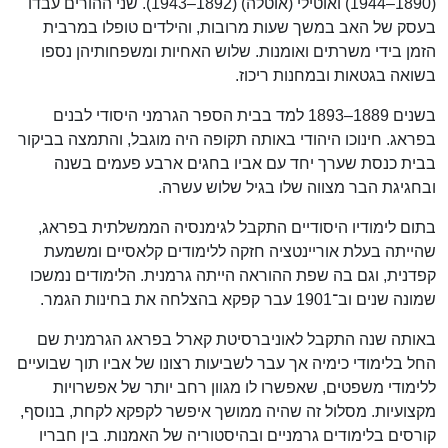
(1890–1944) ואוטילי (אוטלה) (1892–1943). שני ההורים עבדו
בעסק של האב במשך שעות מרובות, והילדים טופלו במרבית
הזמן בידי משרתים ואומנות. שלוש האחיות ומשפחותיהן נספו
בשואה בגטאות ובמחנות ריכוז.
בשנים 1889–1893 למד בבית הספר הגרמני היסודי לבנים
בפראג. חינוכו היהודי באותה תקופה היה מוגבל, והתמצה בביקור
בבית כנסת שערך יחד עם אביו בחגים ארבע פעמים בשנה
ובחגיגת הבר מצווה שלו בגיל שלוש עשרה.
בתום לימודיו היסודיים התקבל לגימנסיה הממשלתית בפראג,
שהייתה בעלת אוריינטציה חזקה ללימודים קלאסיים ומשמעת
קפדנית, וגם בה שפת ההוראה הייתה גרמנית. הלימודים נמשכו
שמונה שנים וב־1901 עבר קפקא בהצלחה את בחינות הגמר.
באותה שנה התקבל לאוניברסיטת קארל בפראג הגרמנית שם
החל בלימודי כימיה אך עבר לשביעות רצונו של אביו תוך שבועיים
ללימודי משפטים, שאפשרו לו מגוון רחב יותר של אפשרויות
מקצועיות. מסלול זה שהיה ממושך איפשר לקפקא לקחת, בנוסף,
קורסים בלימודים גרמניים ובהיסטוריה של האמנות. בין חבריו