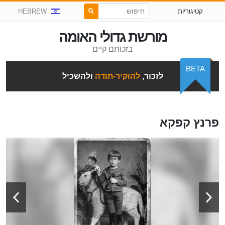
קטיגוריות
HEBREW
מורשת גדולי האומה
בזכותם קיים
BETA
לזכור,
להוקיר-תודה
ולהשכיל
פרנץ קפקא