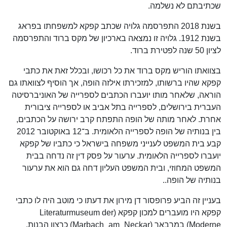
שכתיבתם לא נשלמה.
בשנת 2018 התפרסמה גלויה שכתב קפקא למשפחתו בפראג
בשנת 1912. גלויה זו נמצאה בארכיון של מקס ברוד והתפרסמה
לציון 50 שנה לפטירת ברוד.
בצוואתו הוריש מקס ברוד את כל רכושו, ובכלל זאת את כתבי
קפקא שהיו ברשותו, למזכירתו אילזה הופה, אך הוסיף לצוואתו גם
הוראה, שלאחר מותו יועברו הכתבים לספרייה של האוניברסיטה
העברית בירושלים, לספרייה בתל אביב או לספרייה ציבורית
אחרת. לאחר מותה של הופה התפתח קרב ירושה על הכתבים,
בין בנותיה של הופה לספרייה הלאומית. ב־12 באוקטובר 2012
קבע בית המשפט לענייני משפחה בישראל כי כתביו של קפקא
יועברו לספרייה הלאומית. ערעור על פסק דין זה נדחה בבית
המשפט המחוזי, ובית המשפט העליון דחה גם הוא את ערעור
בנותיה של הופה..
בעניין זה הביע פרופסור דן מירון את דעתו כי מוטב היה לו כתבי
קפקא היו מועברים למכון קפקא (Literaturmuseum der
Moderne) במרבאך (Marbach_am_Neckar) כרצון הבנות,