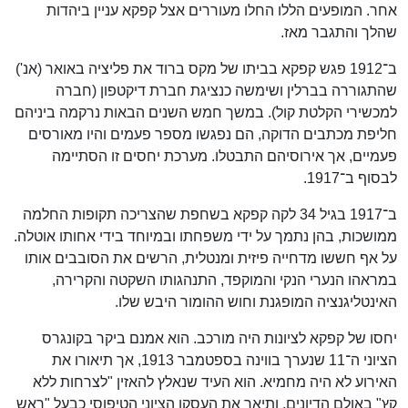
אחר. המופעים הללו החלו מעוררים אצל קפקא עניין ביהדות
שהלך והתגבר מאז.
ב־1912 פגש קפקא בביתו של מקס ברוד את פליציה באואר (אנ')
שהתגוררה בברלין ושימשה כנציגת חברת דיקטפון (חברה
למכשירי הקלטת קול). במשך חמש השנים הבאות נרקמה ביניהם
חליפת מכתבים הדוקה, הם נפגשו מספר פעמים והיו מאורסים
פעמיים, אך אירוסיהם התבטלו. מערכת יחסים זו הסתיימה
לבסוף ב־1917.
ב־1917 בגיל 34 לקה קפקא בשחפת שהצריכה תקופות החלמה
ממושכות, בהן נתמך על ידי משפחתו ובמיוחד בידי אחותו אוטלה.
על אף חששו מדחייה פיזית ומנטלית, הרשים את הסובבים אותו
במראהו הנערי הנקי והמוקפד, התנהגותו השקטה והקרירה,
האינטליגנציה המופגנת וחוש ההומור היבש שלו.
יחסו של קפקא לציונות היה מורכב. הוא אמנם ביקר בקונגרס
הציוני ה־11 שנערך בווינה בספטמבר 1913, אך תיאורו את
האירוע לא היה מחמיא. הוא העיד שנאלץ להאזין "לצרחות ללא
קץ" באולם הדיונים, ותיאר את העסקן הציוני הטיפוסי כבעל "ראש