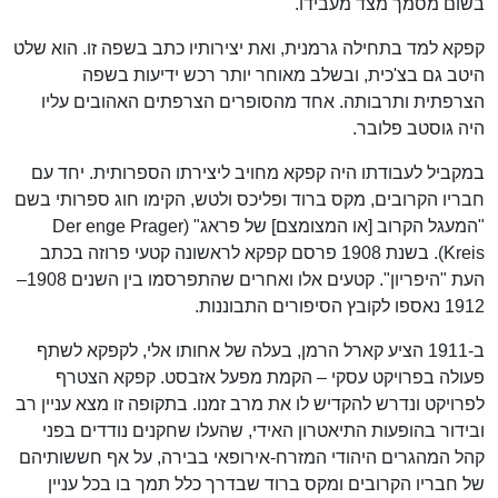
בשום מסמך מצד מעבידו.
קפקא למד בתחילה גרמנית, ואת יצירותיו כתב בשפה זו. הוא שלט
היטב גם בצ'כית, ובשלב מאוחר יותר רכש ידיעות בשפה
הצרפתית ותרבותה. אחד מהסופרים הצרפתים האהובים עליו
היה גוסטב פלובר.
במקביל לעבודתו היה קפקא מחויב ליצירתו הספרותית. יחד עם
חבריו הקרובים, מקס ברוד ופליכס ולטש, הקימו חוג ספרותי בשם
"המעגל הקרוב [או המצומצם] של פראג" (Der enge Prager
Kreis). בשנת 1908 פרסם קפקא לראשונה קטעי פרוזה בכתב
העת "היפריון". קטעים אלו ואחרים שהתפרסמו בין השנים 1908–
1912 נאספו לקובץ הסיפורים התבוננות.
ב-1911 הציע קארל הרמן, בעלה של אחותו אלי, לקפקא לשתף
פעולה בפרויקט עסקי – הקמת מפעל אזבסט. קפקא הצטרף
לפרויקט ונדרש להקדיש לו את מרב זמנו. בתקופה זו מצא עניין רב
ובידור בהופעות התיאטרון האידי, שהעלו שחקנים נודדים בפני
קהל המהגרים היהודי המזרח-אירופאי בבירה, על אף חששותיהם
של חבריו הקרובים ומקס ברוד שבדרך כלל תמך בו בכל עניין