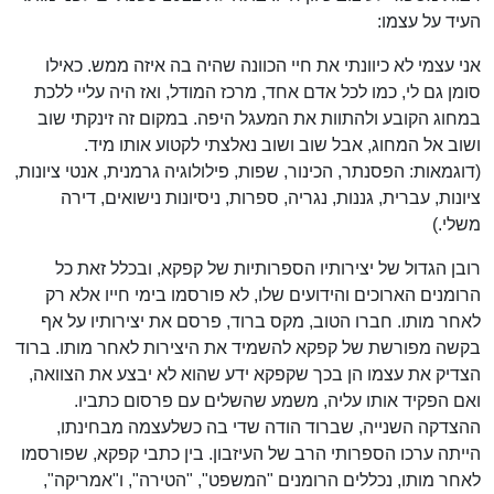
העיד על עצמו:
אני עצמי לא כיוונתי את חיי הכוונה שהיה בה איזה ממש. כאילו
סומן גם לי, כמו לכל אדם אחד, מרכז המודל, ואז היה עליי ללכת
במחוג הקובע ולהתוות את המעגל היפה. במקום זה זינקתי שוב
ושוב אל המחוג, אבל שוב ושוב נאלצתי לקטוע אותו מיד.
(דוגמאות: הפסנתר, הכינור, שפות, פילולוגיה גרמנית, אנטי ציונות,
ציונות, עברית, גננות, נגריה, ספרות, ניסיונות נישואים, דירה
משלי.)
רובן הגדול של יצירותיו הספרותיות של קפקא, ובכלל זאת כל
הרומנים הארוכים והידועים שלו, לא פורסמו בימי חייו אלא רק
לאחר מותו. חברו הטוב, מקס ברוד, פרסם את יצירותיו על אף
בקשה מפורשת של קפקא להשמיד את היצירות לאחר מותו. ברוד
הצדיק את עצמו הן בכך שקפקא ידע שהוא לא יבצע את הצוואה,
ואם הפקיד אותו עליה, משמע שהשלים עם פרסום כתביו.
ההצדקה השנייה, שברוד הודה שדי בה כשלעצמה מבחינתו,
הייתה ערכו הספרותי הרב של העיזבון. בין כתבי קפקא, שפורסמו
לאחר מותו, נכללים הרומנים "המשפט", "הטירה", ו"אמריקה",