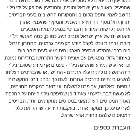
המודיעין הבריטיים לא סמכו על אמינותם של הסוכנים הערבים
שהפעילו באזור ארץ ישראל וסוריה, והמודיעין שסופק על ידי ניל"י
נחשב לאמין ותפס מקום בין המקורות החשובים בעיני הבריטים.
יתרון גדול נוסף היה הידע המעמיק והמקיף שהעמיד אהרן
אהרנסון לרשות המודיעין הבריטי בנוגע לתנאיה הטבעיים
והאנושיים של ארץ ישראל וסביבותיה. כמו כן, כמה מאנשי ניל"י
דיברו גרמנית ויכלו לקבל מידע מקצינים גרמנים. החסרון הגדול
היה בכך שהמידע שסיפק הארגון היה מגיע לעיתים קרובות
באיחור גדול. מפגשים עם אוניית הקשר התרחשו בתדירות נמוכה,
וכך אירע שהמידע שהשיגה ניל"י - פעמים אף מידע שסוכני ניל"י
היו הראשונים להניח עליו את ידם - התיישן, או שהבריטים הצליחו
להשיגו בינתיים בדרכים אחרות. לשם כך נבחנו דרכי התקשרות
נוספות, כאלחוט, אך פרט למשלוח יוני-דואר במקרים מסוימים,
לא נעשה דבר. ידיעה יוצאת דופן שסיפקה ניל"י הייתה על החלפת
מערך המטוסים העות'מאני במטוסים מתקדמים יותר. הבריטים
לא ידעו על כך ממקור אחר, ובעקבות הידיעה שדרגו את כלל
המטוסים שלהם בחזית ארץ ישראל.
העברת כספים