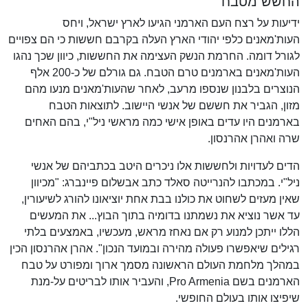
החשש מטבח
ידיעות על רצח העם הארמני הגיעו לארץ ישראל, ויחס
העות'מאנים כלפי יהודי הארץ העלה בקרבם חששות כי הם צפויים
לגורל דומה. החרמת הנשק העצימה את החששות, כיוון שכך נהגו
העות'מאנים בארמנים טרם הטבח. גם גורלם של כ-200 אלף
הנוצרים בלבנון שנספו מרעב, לאחר שהעות'מאנים מנעו מהם
מזון, הגביר את חששם של אנשי היישוב. לתוצאות הטבח
בארמנים היו עדים באופן אישי כמה מראשי ניל"י, בהם האחים
שרה ואהרן אהרנסון.
הדים לעדויות ולחששות אלו ניכרים היטב בכתביהם של אנשי
ניל"י. במכתבו להנרייטה סאלד כתב אבשלום פיינברג: "מכיוון
שאין מעזים לשחוט את כולנו בבת אחת יוציאונו להורג לשיעורין,
עד אשר נוציא את נשמתנו בדומיה בתוך הבוץ... את המעשים
הללו ייתכן למנוע רק אם נאחז מראש, מעכשיו, באמצעים בלתי
רגילים שיאפשרו פעולה מהירה ובמועד הנכון". אהרן אהרנסון הכין
במהלך מלחמת העולם הראשונה מסמך ארוך ומפורט על טבח
הארמנים בשם Pro Armenia, והעביר אותו לבריטים על-מנת
שיפיצו אותו בעולם החופשי.