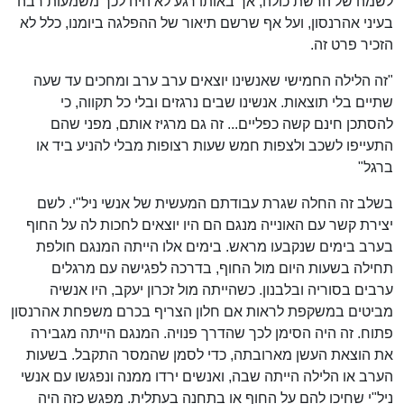
לשמה של הרשת כולה, אך באותו רגע לא היה לכך משמעות רבה
בעיני אהרנסון, ועל אף שרשם תיאור של ההפלגה ביומנו, כלל לא
הזכיר פרט זה.
"זה הלילה החמישי שאנשינו יוצאים ערב ערב ומחכים עד שעה
שתיים בלי תוצאות. אנשינו שבים נרגזים ובלי כל תקווה, כי
להסתכן חינם קשה כפליים... זה גם מרגיז אותם, מפני שהם
התעייפו לשכב ולצפות חמש שעות רצופות מבלי להניע ביד או
ברגל"
בשלב זה החלה שגרת עבודתם המעשית של אנשי ניל"י. לשם
יצירת קשר עם האונייה מנגם הם היו יוצאים לחכות לה על החוף
בערב בימים שנקבעו מראש. בימים אלו הייתה המנגם חולפת
תחילה בשעות היום מול החוף, בדרכה לפגישה עם מרגלים
ערבים בסוריה ובלבנון. כשהייתה מול זכרון יעקב, היו אנשיה
מביטים במשקפת לראות אם חלון הצריף בכרם משפחת אהרנסון
פתוח. זה היה הסימן לכך שהדרך פנויה. המנגם הייתה מגבירה
את הוצאת העשן מארובתה, כדי לסמן שהמסר התקבל. בשעות
הערב או הלילה הייתה שבה, ואנשים ירדו ממנה ונפגשו עם אנשי
ניל"י שחיכו להם על החוף או בתחנה בעתלית. מפגש כזה היה