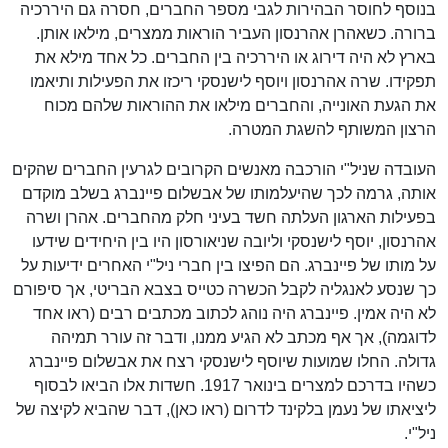
בנוסף לחוסר הבהירות לגבי מספר החברים, חסרה גם היררכיה
ברורה. כשאהרן אהרנסון העביר הוראות ממצרים, מילאו אותן.
בארץ לא היה דירוג או היררכיה בין החברים. כל אחד מילא את
תפקידו. שרה אהרנסון ויוסף לישנסקי ריכזו את הפעילות ותיאמו
את הגעת האונייה, והחברים מילאו את ההוראות שלהם מכוח
הרצון המשותף להשגת המטרה.
העובדה שניל"י הורכבה מאנשים הקרובים לגרעין החברים שהקים
אותה, גרמה לכך שהיעלמותו של אבשלום פיינברג בשלב מוקדם
בפעילות הארגון העלתה חשד בעיני חלק מהחברים. אהרן ושרה
אהרנסון, יוסף לישנסקי וליובה שניאורסון היו בין היחידים שידעו
על מותו של פיינברג. הם הפיצו בין חברי ניל"י האחרים ידיעות על
כך שנסע לאנגליה לקבל הכשרה כטייס בצבא הבריטי, אך סיפורם
לא היה אמין. פיינברג היה נוהג לכתוב מכתבים רבים (ראו אחד
לדוגמה), אך אף מכתב לא הגיע ממנו, ודבר זה עורר תמיהה
גדולה. החלו שמועות שיוסף לישנסקי רצח את אבשלום פיינברג
כשהיו בדרכם למצרים בינואר 1917. חשדות אלו הביאו לבסוף
ליציאתו של נעמן בלקינד לדרום (ראו כאן), דבר שהביא לקיצה של
ניל"י.