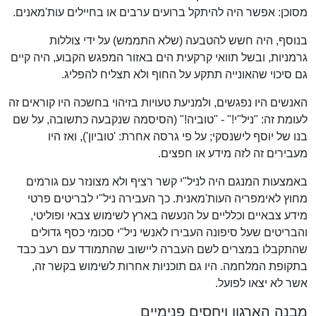
מסוכן: אפשר היה להיתקל ברועים ערבים או בחיילים עות'מאנים.
בנוסף, היה חשש להטבעה (שלא התממש) על ידי צוללות
גרמניות, ובשל תוואי קרקעית הים באזור המפגש הקבוע, היה קיים
גם סיכוי שהאונייה תתקע על החוף ולא תצליח להפליג.
האנשים היו נפגשים, ולמניעת טעויות בזיהוי בחשכה היו קוראים זה
לעומת זה: "ניל"י!" - "טוביה!" (הסיסמה שנקבעה כתשובה, על שם
בנו של יוסף לישנסקי; על פי גרסה אחרת: 'טוביון'), ואז היו
מעבירים זה לזה מידע או חפצים.
באמצעות המנגם היה לניל"י קשר רציף ולא מצונזר עם גורמים
מחוץ לאימפריה העות'מאנית. כך העבירה ניל"י לבריטים פרטי
מידע צבאיים וכלליים על הנעשה בארץ לשימוש צבאי ופוליטי,
והבריטים שעל סיפונה העבירו לאנשי ניל"י סכומי כסף גדולים
שהתקבלו במצרים לשם העברה ליישוב שהתמודד עם רעב כבד
בתקופת המלחמה. היו גם תוכניות אחרות לשימוש בקשר זה,
אשר לא יצאו לפועל.
מבנה הארגון ויחסים פנימיים