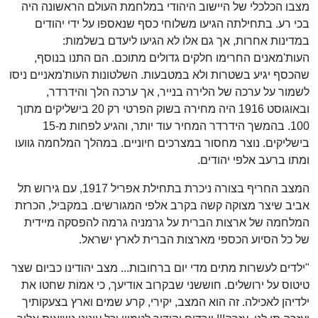
מצבו הכלכלי של היישוב היהודי במלחמת העולם הראשונה היה
בכי רע. בתחילתה הגיעו משלוחי כסף שנאספו על ידי יהודים
במדינות אחרות, אך גם אלו לא הגיעו ליעדם בשלמות:
העות'מאנים החרימו חלקים גדולים מתוכם. הם התנו בנוסף,
שהכסף יגיע בשטרות ולא במטבעות. השלטונות העות'מאניים ניסו
לשמור על ערכה של הלירה בנייר, אך ערכה הלך והידרדר,
ובאוגוסט 1916 היה מחירה בשוק הפרטי רק 20 בישליקים מתוך
100. בהמשך הידרדר המחיר עוד יותר, והגיע לפחות מ-15
בישליקים. נוצר מחסור במצרכים חיוניים. במהלך המלחמה גוועו
ומתו ברעב אלפי יהודים.
המצב החריף בצורה ניכרת בתחילת אפריל 1917, עם גירוש תל
אביב שיצר מצוקה קשה בקרב אלפי המגורשים. במקביל, הכרזת
המלחמה של ארצות הברית על גרמניה גרמה להפסקה מיידית
של כל הסיוע הכספי מארצות הברית לארץ ישראל.
"ילדים לעשרות מתים מדי יום ברחובות... מצב יהודינו כביום שצר
טיטוס על ירושלים. חוששני שבקרוב אודיעך, כי אמוֹת שחטו את
ילדיהן לאכילה. זה הוא המצב, יקירי, קרע שמים וארץ בצעקותיך