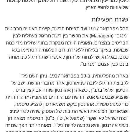
כיועץ למודיעין הצבאי הבריטי, ומשם החל לארגן הפלגות קבועות
של אוניות לחופי הארץ.
שגרת הפעילות
החל מפברואר 1917 ועד תפיסת הרשת, קיימה האונייה הבריטית
"מנגם" (Managem) את הקשר בין רשת הריגול בעתלית לבין
הבריטים במצרים. האונייה הייתה מבקרת בחוף עתלית מדי כמה
שבועות, בעיקר בלילות ללא ירח. רוב הפלגותיה הסתיימו בלא
כלום, בגלל הקושי לנחות על החוף. אנשי רשת הריגול כינו אותה
בינם לבין עצמם "מנחם".
באחת מהפלגותיה, ב-19 בפברואר 1917, ניתן השם ניל"י
לקבוצת הריגול: ליובה שניאורסון, אחד מחברי הרשת, ישב על
הסיפון ועלעל בתנ"ך, כשאהרן אהרנסון שוחח עם קצין בריטי,
שהציע שבמפגש אנשי הרשת עם היורדים מהאונייה יזדהו הדדית,
כדי למנוע טעויות. אהרנסון ביקש משניאורסון להציע סיסמה,
ושניאורסון הציע את ראשי התיבות של הפסוק שהיה לנגד עיניו:
"נצח ישראל לא ישקר" (שמואל א', ט"ו, כ"ט). הסיסמה מצאה חן
בעיני אהרנסון, והיא נקבעה להיות 'ניל"י'. מאוחר יותר הפך שם זה