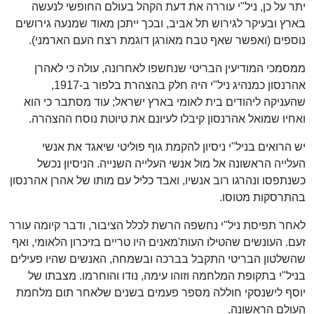
יתר על כן, ניל"י עוררה את דעת הקהל בעולם החופשי לנעשה
בארץ ובעיקר לגירוש תל אביב, ובכך ייתכן מאוד שמנעה גירושים
נוספים (ואפשר שאף טבח מאורגן דוגמת רצח העם הארמני).
ממסמכי המודיעין הבריטי שנחשפו לאחרונה, עולה כי לאהרן
אהרנסון כמנהיג ניל"י היה חלק בהצהרת בלפור ב-1917,
שהעניקה ליהודים בית לאומי בארץ ישראל; עוד מסתבר כי הוא
ואחיו שמואל אהרנסון קיבלו לעיונם את טיוטת נוסח ההצהרה.
יש הרואים בניל"י ניסיון להקמת גוף פוליטי שיאגד את אנשי
העלייה הראשונה אל מול אנשי העלייה השנייה. הניסיון נכשל
כשנתפסו ונהרגו רוב אנשיו, ואבד כליל עם מותו של אהרן אהרנסון
בהתרסקות מטוסו.
לאחר תפיסת ניל"י נחשפה הרשת לכלל הציבור, ודבר קיומה עורר
זעם. העונשים שהטילו העות'מאנים היו טריים בזיכרון הלאומי, ואף
שהשלטון הבריטי התקבל בברכה ובשמחה, האנשים שהיו פעילים
בניל"י בתקופת המלחמה וזוהו עימה, נודו והוחרמו. מצבתו של
יוסף לישנסקי חוללה מספר פעמים בשנים שלאחר תום מלחמת
העולם הראשונה.