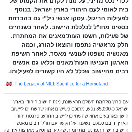
לכדי נכס מדיני, על מנת לקדם את הקמתו של
בית לאומי לעם היהודי בארץ ישראל. בנוסף
לפעילות הריגול, עסקו אנשי ניל"י גם בהברחת
כספים מחו"ל לכלכלת היישוב. לאחר כשנתיים
של פעילות, חשפו העות'מאנים את המחתרת.
חלק מראשיה נתפסו והוצאו להורג, וכמה
מאנשיה נשפטו לעונשי מאסר. לאחר חשיפת
הארגון הענישו העות'מאנים וכלאו גם אנשים
רבים מהיישוב שכלל לא היו קשורים לפעילותו.
The Legacy of NILI: Sacrifice for a Homeland
עם פרוץ מלחמת העולם הראשונה, מנה היישוב היהודי בארץ
ישראל כ-85,000 נפש, מתוכם כשישים אחוז שהשתייכו ליישוב
הישן וכארבעים אחוז שהשתייכו ליישוב החדש. פרנסת יהודי
הארץ, רובם ככולם, נשענה על הקשר עם חו"ל: רבים מאנשי
היישוב הישן התפרנסו מתרומות שהגיעו מרוסיה, מארצות אירופה