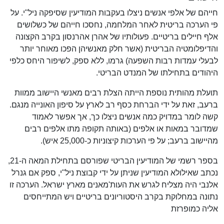
חייהם של אלפי אנשים ניצלו בעקבות המודיעין שסיפקה ניל"י. על
פי הערכה בריטית לאחר המלחמה, נחסכו חייהם של כשלושים
אלף חיילים בריטיים. פעולותיו של אהרן אהרנסון בקרב הקצונה
והדיפלומטיה הבריטית (אשר חלק מאנשיהן הפכו מאוחר יותר
לבעלי עמדות רבות השפעה) גרמו, ללא ספק, לשיפור היחס כלפי
היהודים בתחילתו של המנדט הבריטי.
תועלת מהותית נוספת הייתה הצלת רבים מאנשי היישוב ממוות
ברעב, זאת על ידי הברחת כסף רב לארץ על סיפון האונייה מנגם.
קשה לומר במדויק כמה אנשים ניצלו כך, אך אפשר לאמוד
שמדובר במאות או אלפים (באותה תקופה מתו אלפים רבים
מהיישוב ברעב; על פי הערכות קיצוניות כ-25,000 איש).
בספר רשמי של המודיעין הבריטי שפורסם בתחילת המאה ה-21,
נכתב שאילולא המודיעין שניתן על ידי קבוצת ניל"י, ספק אם גנרל
אלנבי היה מצליח לגרש את העות'מאנים מארץ ישראל. הערכה זו
נתונה במחלוקת בקרב היסטוריונים בריטיים ויש המתייחסים
אליה כמופרזת