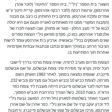
השאר: בית הספר "ניל"י", בית הספר "החיטה" (לזכר אהרן
אהרנסון), ערוגות רבקה (לזכר רבקה אהרנסון), קריית חינוך ע"ש
אפרים ומלכה אהרנסון, מתחם בית התותחן בו ניצב גם מבנה
(המבנה המקורי ממנו היו מאותתים לאונייה מנגם אם היא יכולה
לבוא על ידי מצב החלון - סגור או פתוח), שבו תצוגה לזכרו של
אלכסנדר אהרנסון. כמו כן, מקדם מוזיאון ניל"י הוצאת ספרים
שונים העוסקים בניל"י ובאנשיה. ארכיון בית אהרנסון עומד לרשות
הציבור הרחב ובמהלך השנים נכתבו ונכתבות עבודות אקדמיות
ואחרות תוך הסתייעות בו.
הצומת מדרום מערב לרפיח, שהיה צומת מרכזי בדרך ליישובי
חבל ימית, נקרא עד מסירת סיני צומת אבשלום, על שם אבשלום
פיינברג, שגופתו נמצאה בסמוך. לאחר 1982 הועתק השם
מזרחה, לצומת כביש 10 (כביש הגבול עם מצרים) וכביש 232.
אנדרטה לזכר אבשלום פיינברג הייתה מוצבת ליד צומת כפר
הרא"ה. בשנת 2010, בשל הצורך בהרחבת הכביש הסמוך,
הועבר האתר בשלמותו לפארק נחל חדרה. המושב גבעת ניל"י
ליד זכרון יעקב קרוי על שם ארגון ניל"י. כפר אהרן על-שם אהרן
אהרנסון, מרכז אבשלום על שמו של אבשלום פיינברג, ורחובות