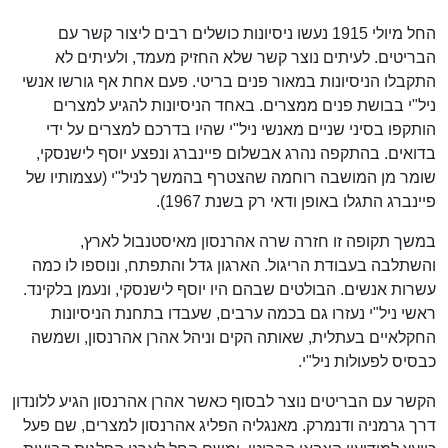
החל מיולי 1915 נעשו ניסיונות כושלים רבים ליצור קשר עם
הבריטים. לעיתים נוצר קשר שלא החזיק מעמד, ולעיתים לא
התקבלו הניסיונות במאור פנים בריטי. פעם אחת אף גורשו אנשי
ניל"י בבושת פנים ממצרים. באחד הניסיונות להגיע למצרים
הותקפו בסיני שניים מאנשי ניל"י שהיו בדרכם למצרים על ידי
בדואים. בהתקפה נהרג אבשלום פיינברג ונפצע יוסף לישנסקי,
שומר מן המושבה רוחמה שהצטרף בהמשך לניל"י (עצמותיו של
פיינברג התגלו באופן ודאי רק בשנת 1967).
במשך תקופה זו חזרה שרה אהרנסון מאיסטנבול לארץ,
והשתלבה בעבודת הריגול. הארגון גדל והתפתח, ונוספו לו כמה
עשרות אנשים. הבולטים שבהם היו יוסף לישנסקי, ונעמן בלקינד.
ראשי ניל"י נעזרו גם בכמה ערבים, שעבדו בתחנת הניסיונות
החקלאיים בעתלית, שאותה הקים וניהל אהרן אהרנסון, ושמשה
כבסיס לפעולות ניל"י.
הקשר עם הבריטים נוצר לבסוף כאשר אהרן אהרנסון הגיע ללונדון
דרך גרמניה ודנמרק. מאנגליה הפליג אהרנסון למצרים, שם פעל