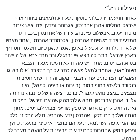
פעילות ניל"י
לאחר התעמרויות בלתי פוסקות של העות'מאנים ביהודי ארץ
ישראל, החליטו אהרן אהרנסון, אגרונום ומדען, יזם ואיש ציבור
מזכרון יעקב, אבשלום פיינברג, עוזרו של אהרנסון בעבודתו
המדעית וידיד משפחת אהרנסון, ואלכסנדר אהרנסון, אחד מאחיו
של אהרן, להתחיל ולפעול באופן מעשי למען סיום השלטון הטורקי
בארץ ישראל. בתחילה הציע פיינברג לעורר מרד צבאי של היישוב
בסיוע הבריטים. מתרחיש כזה דווקא חששו מפקדי הצבא
העות'מאני, ואחמד ג'מאל פאשה כתב על כך בספרו: "אילו השיגו
האנגלים והצרפתים עזרה מבני המקום והורידו שתי חטיבות
בנקודה כלשהי בחוף הסורי (ביירות או חיפה, למשל), היינו
נמצאים במצב נואש לגמרי". ברם, הצעה זו של פיינברג נדחתה
על ידי אהרן אהרנסון, מחשש לנקמה קשה אם תיכשל. במקום
זאת הוחלט להקים ארגון שיספק מודיעין צבאי לבריטים, מתוך
הנחה שלכך הם נזקקו. אהרנסון ידע שהבריטים לא התכוננו כלל
נגד המתקפה העות'מאנית עליהם בחצי האי סיני ובתעלת סואץ,
ומכאן הסיק שחסרות להם ידיעות מהימנות על הנעשה מעבר לקו
החזית.