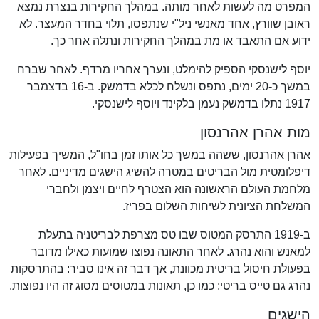
המפרט מה לעשות לאחר מותה. במהלך החקירות בנצרת נמצא
ראובן שוורץ, אחד מאנשי ניל"י שנתפסו, תלוי בחדר המעצר. לא
ידוע אם התאבד או מת במהלך החקירות ונתלה אחר כך.
יוסף לישנסקי הספיק להימלט, ונערך אחריו מרדף. לאחר שברח
במשך כ-20 ימים, נתפס ונשלח לכלא בדמשק. ב-16 בדצמבר
1917 נתלו בדמשק נעמן בלקינד ויוסף לישנסקי.
מות אהרן אהרנסון
אהרן אהרנסון, ששהה במשך כל אותו זמן בחו"ל, המשיך בפעילות
דיפלומטית מול הבריטים במטרה להשיג הישגים מדיניים. לאחר
מלחמת העולם הראשונה הוא הצטרף לחיים ויצמן ולחברי
המשלחת הציונית לשיחות השלום בפריז.
ב-1919 התרסק המטוס שבו טס מצרפת לבריטניה בתעלת
למאנש והוא נהרג. לאחר התאונה נפוצו שמועות כאילו מדובר
בפעולת חיסול בריטית מכוונת, אך דבר זה אינו סביר: בהתרסקות
נהרג גם טייס בריטי; כמו כן, תאונות במטוסים מסוג זה היו נפוצות.
הישגים