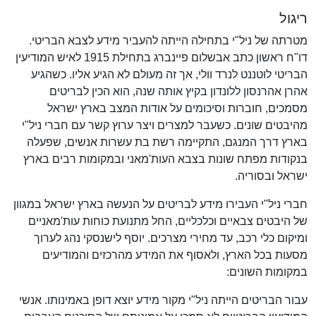
ריגול
מטרתה של ניל"י בתחילה הייתה להעביר מידע לצבא הבריטי.
דו"ח ראשון כתב אבשלום פיינברג בתחילת 1915 לאיש המודיעין
הבריטי לוטננט לנרד וולי, אך זה מעולם לא הגיע אליו. כשהגיע
אהרן אהרנסון ללונדון בקיץ אותה שנה, הוא הכין לבריטים
מסמכים, חוברות וסיכומים על אודות המצב בארץ ישראל
מהיבטים שונים. כשעבר למצרים ויצר ערוץ קשר עם חברי ניל"י
בארץ דרך המנגם, התקיימה רשת בת עשרות אנשים, שפעלה
בנקודות מפתח שונות בצבא העות'מאני ובמקומות רבים בארץ
ישראל ובסוריה.
חברי ניל"י העבירו מידע לבריטים על הנעשה בארץ ישראל במגוון
של היבטים צבאיים וכלכליים, החל מתנועת כוחות עות'מאניים
ומיקום כלי רכב, עד מחירי מצרכים. יוסף לישנסקי נהג לערוך
מסעות בכל הארץ, ולאסוף את המידע מהרכזים והמודיעים
במקומות השונים:
עבור הבריטים הייתה ניל"י מקור מידע יוצא דופן באמינותו. אנשי