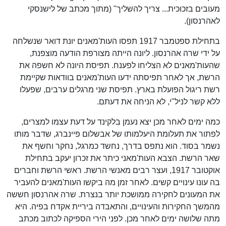
מעובים בזכוכית... צריך להשליך" (מתוך מכתב של לישנסקי
לאהרנסון).
בתחילת ספטמבר 1917 תפסו העות'מאנים יונת דואר שנשלחה
על ידי שרה אהרנסון. ליונה הייתה מצורפת הודעה מוצפנת,
שהעות'מאנים לא הצליחו לפענח. תפיסת היונה לא חשפה את
הרשת, אך לאחר תפיסתה ידעו העות'מאנים בוודאות שקיימת
רשת ריגול הפועלת בארץ. תפיסת שני מרגלים ערבים, שפעלו
ללא קשר לניל"י, לא הניחה את דעתם.
כמה ימים לאחר מכן יצא נעמן בלקינד על דעת עצמו למצרים,
לפתור את תעלומת היעלמותו של אבשלום פיינברג, שדבר מותו
נשמר בסוד. הוא נתפס בדרך, נחשד כמרגל, נחקר וחשף את
שאר הרשת. הצבא העות'מאני כיתר את זכרון יעקב בתחילת
אוקטובר 1917, ועצר רבים מאנשי הרשת. ראשי הרשת וחברים
בה עונו עינויים קשים. לאחר זמן מה ביקשו העות'מאנים להעביר
את המעונים לחקירה ממושכת יותר בנצרת. שרה אהרנסון חששה
מהמשך החקירות והעינויים, והתאבדה ביריית אקדח בפיה. היא
מתה שלושה ימים לאחר מכן. לפני הירי הספיקה לכתוב מכתב