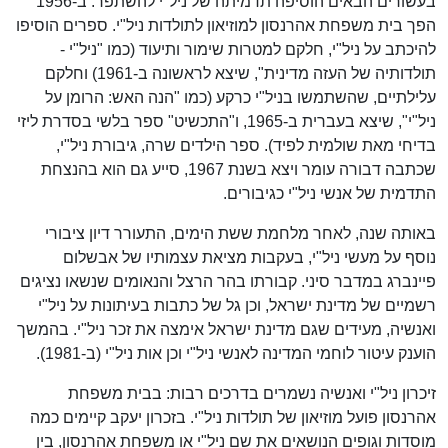
בעשורים הבאים הוסיפה תדמיתה של ניל"י להשתפר. ב-1956
הפך בית משפחת אהרנסון למוזיאון לתולדות ניל"י. ספרים הוסיפו
להיכתב על ניל"י, חלקם למטרות שימור ותיעוד (כמו "ניל"י -
תולדותיה של העזה מדינית", שיצא לראשונה ב-1961) וחלקם
עלילתיים, שהשתמשו בניל"י כרקע (כמו "הנה האש: הרומן על
ניל"י", שיצא בעברית ב-1965, ו"התכשיט" ספר בלשי בסדרת ליזי
בדיחי מאת שולמית לפיד). ספר הילדים שרה, גיבורת ניל"י,
שכתבה דבורה עומר ויצא בשנת 1967, סייע גם הוא בהנצחת
התדמית של אנשי ניל"י כגיבורים.
באותה שנה, לאחר מלחמת ששת הימים, התעורר דיון ציבורי
נוסף על מעשי ניל"י, בעקבות מציאת עצמותיו של אבשלום
פיינברג במדבר סיני. קבורתו בהר הרצל והנאומים שנשאו נציגים
רשמיים של מדינת ישראל, וכן גל של כתבות בעיתונות על ניל"י
ואנשיה, מעידים שגם מדינת ישראל אימצה את זכר ניל"י. בהמשך
הוענק עיטור לוחמי המדינה לאנשי ניל"י וכן אות ניל"י (ב-1981).
זיכרון ניל"י ואנשיה נשמרים בדרכים רבות: בבית משפחת
אהרנסון פועל מוזיאון של תולדות ניל"י. בזכרון יעקב קיימים כמה
מוסדות וגופים הנושאים את שם ניל"י או משפחת אהרנסון, בין