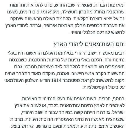
ומארצות הברית, ואנשי היישוב החדש, פרט להלוואות ותרומות
שהתקבלו מחו"ל מהברון רוטשילד, מיק"א ומגופים דומים, נשענו
גם על ייצוא תוצרת חקלאית. מלחמת העולם הראשונה שיתקה
את העברת הכספים מחלק מארצות אירופה, וגרמה ליהודי הארץ
לחשוש לגורלם הכלכלי והפיזי.
יחס העות'מאנים ליהודי הארץ
רבים מאנשי היישוב היהודי במלחמת העולם הראשונה היו בעלי
נתינות זרה, חלקם בעלי נתינות של מדינות ההסכמה. כשנכנסה
האימפריה העות'מאנית למלחמה לצד מעצמות המרכז, גברו
החששות בקרב אנשי היישוב. ואמנם, מוקדם מאוד התברר שהיה
מקום לחששות: לקראת ספטמבר 1914 הודיע השלטון העות'מאני
על ביטול הקפיטולציות.
בנוסף, הכריחו העות'מאנים את בעלי הנתינויות האויבות
לאימפריה לאמץ נתינות עות'מאנית בלבד, או לעזוב את ארץ
ישראל. גזירה זו הייתה קשה במיוחד עבור היישוב היהודי,
שכמחצית מאנשיו היו נתיני האימפריה הרוסית העוינת. מרבית
האנשים אימצו נתינות עות'מאנית ומעטים גורשו. הגירוש בוצע