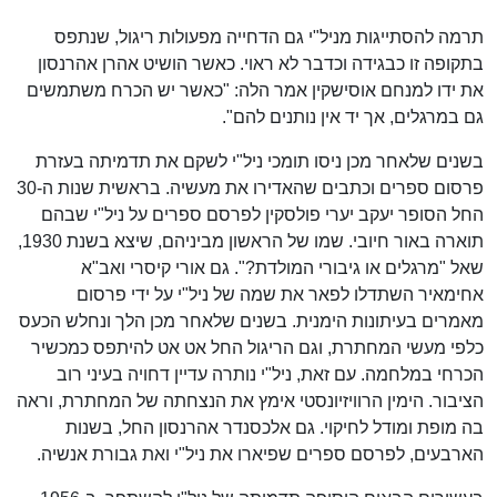
תרמה להסתייגות מניל"י גם הדחייה מפעולות ריגול, שנתפס
בתקופה זו כבגידה וכדבר לא ראוי. כאשר הושיט אהרן אהרנסון
את ידו למנחם אוסישקין אמר הלה: "כאשר יש הכרח משתמשים
גם במרגלים, אך יד אין נותנים להם".
בשנים שלאחר מכן ניסו תומכי ניל"י לשקם את תדמיתה בעזרת
פרסום ספרים וכתבים שהאדירו את מעשיה. בראשית שנות ה-30
החל הסופר יעקב יערי פולסקין לפרסם ספרים על ניל"י שבהם
תוארה באור חיובי. שמו של הראשון מביניהם, שיצא בשנת 1930,
שאל "מרגלים או גיבורי המולדת?". גם אורי קיסרי ואב"א
אחימאיר השתדלו לפאר את שמה של ניל"י על ידי פרסום
מאמרים בעיתונות הימנית. בשנים שלאחר מכן הלך ונחלש הכעס
כלפי מעשי המחתרת, וגם הריגול החל אט אט להיתפס כמכשיר
הכרחי במלחמה. עם זאת, ניל"י נותרה עדיין דחויה בעיני רוב
הציבור. הימין הרוויזיונסטי אימץ את הנצחתה של המחתרת, וראה
בה מופת ומודל לחיקוי. גם אלכסנדר אהרנסון החל, בשנות
הארבעים, לפרסם ספרים שפיארו את ניל"י ואת גבורת אנשיה.