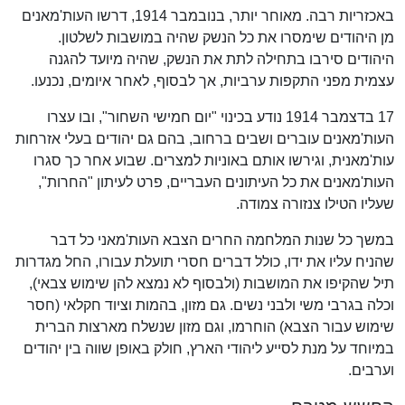
באכזריות רבה. מאוחר יותר, בנובמבר 1914, דרשו העות'מאנים
מן היהודים שימסרו את כל הנשק שהיה במושבות לשלטון.
היהודים סירבו בתחילה לתת את הנשק, שהיה מיועד להגנה
עצמית מפני התקפות ערביות, אך לבסוף, לאחר איומים, נכנעו.
17 בדצמבר 1914 נודע בכינוי "יום חמישי השחור", ובו עצרו
העות'מאנים עוברים ושבים ברחוב, בהם גם יהודים בעלי אזרחות
עות'מאנית, וגירשו אותם באוניות למצרים. שבוע אחר כך סגרו
העות'מאנים את כל העיתונים העבריים, פרט לעיתון "החרות",
שעליו הטילו צנזורה צמודה.
במשך כל שנות המלחמה החרים הצבא העות'מאני כל דבר
שהניח עליו את ידו, כולל דברים חסרי תועלת עבורו, החל מגדרות
תיל שהקיפו את המושבות (ולבסוף לא נמצא להן שימוש צבאי),
וכלה בגרבי משי ולבני נשים. גם מזון, בהמות וציוד חקלאי (חסר
שימוש עבור הצבא) הוחרמו, וגם מזון שנשלח מארצות הברית
במיוחד על מנת לסייע ליהודי הארץ, חולק באופן שווה בין יהודים
וערבים.