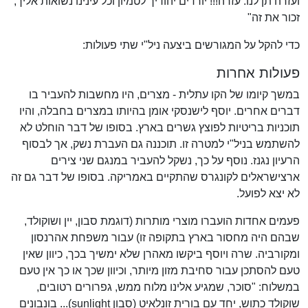
ועזרה תן לנו. עזרה!!! יורדים יהודיך לטמיון וכל עינינו נשואות אליך,
זכור את זה"
כדי להקל על המגורשים ביצעה ניל"י שתי פעולות:
פעולות אחרות
במשך קיומו של הקו עתלית - מצרים, היו מחשבות להעביר בו
דברים אחרים. יוסף לישנסקי אומן בהיותו במצרים בחבלה, והיו
תוכניות בריטיות לפוצץ גשרים בארץ. בסופו של דבר הוחלט לא
להשתמש בניל"י למטרה זו. תוכננה גם העברת נשק, אך לבסוף
הרעיון נגנז. נוסף על כך, נשקל להעביר במנגם שני צירים
ארצישראלים לקונגרס שהתקיים באמריקה. בסופו של דבר גם זה
לא יצא לפועל.
פעמים אחדות הועברו מוצרי מותרות (דוגמת סבון, יין ושוקולד,
שבהם היה מחסור בארץ בתקופה זו) עבור משפחת אהרנסון
ומקורביה. שרה ויוסף ביקשו מאהרן שלא ימשיך בכך, כיוון שאין
טעם להסתכן עבור סחיבת מזון מיותר, וכיוון שכך או כך אין טעם
במשלוח: "סוכר, שמגיע אלינו מלוח ממש, גפרורים רטובים,
שוקולד כתוש, יחד עם בורית זונלאיט (סבון sunlight)... בונבונים