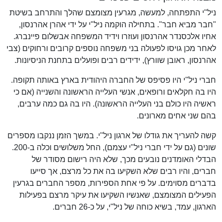
ניל"י התפתחה, למעשה, מגרעין מצומצם שהלך והתרחב בשיטת
"חבר מביא חבר". בתחילה הוקמה ניל"י על ידי אהרן אהרנסון,
אחיו אלכסנדר אהרנסון ועוזרו וידיד המשפחה אבשלום פיינברג.
לאחר מכן גויסו לפעולה בני משפחה נוספים קרובים ורחוקים (צבי
אהרנסון, ראובן שוורץ), ידידים רבים ופועלים בתחנת הניסיונות.
חברי ניל"י היו פסיפס של החברה היהודית בארץ באותה תקופה.
היו בה חקלאים ורופאים, אנשי העלייה הראשונה והשנייה (אם כי
ראשיה היו כולם בני העלייה הראשונה). היו בה גם כמה ערבים,
בהם שני אחים מארונים.
קשה להעריך את גודלו של ארגון ניל"י. במשך הזמן ננקבו מספרים
שונים (גם על ידי חברי ניל"י עצמם), החל משלושים וכלה ב-200.
הבדלי האומדנים נובעים מכך, שלא היה רישום מסודר של
חברים, והיו רבים שלא השקיעו בה את כל מרצם, אך סייעו
בדברים מסוימים. על פי אחת הספירות, מספר החברים בגרעין
הפעילים המצומצם, שאנשיו השקיעו את עיקר מרצם בפעילות
הארגון, עמד, בשיא כוחה של ניל"י, על כ-26 חברים.