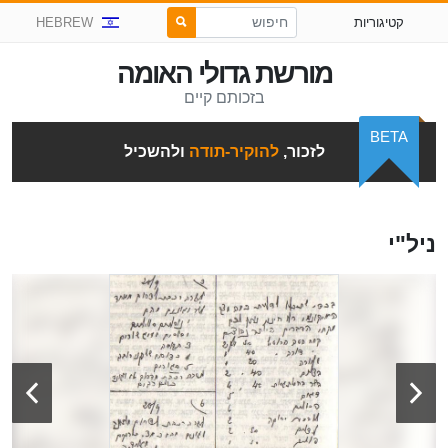
קטיגוריות
HEBREW
מורשת גדולי האומה
בזכותם קיים
BETA
לזכור,
להוקיר-תודה
ולהשכיל
ניל"י