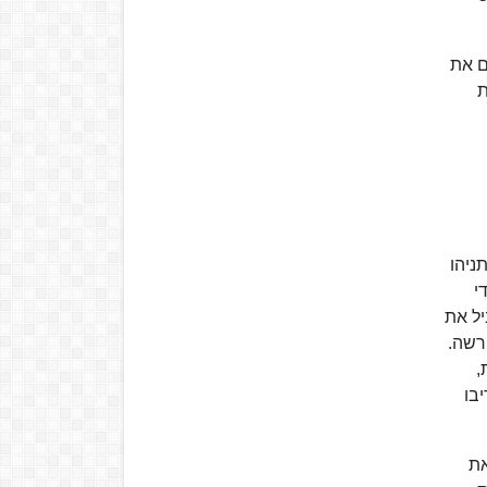
 גם את
"ידיעות
ניהו
י
יל את
רשה.
,
בו
את