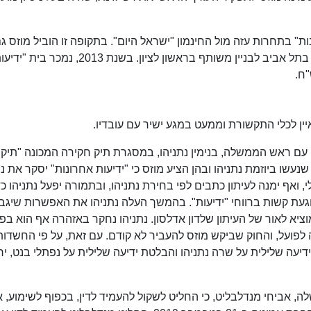
נמצא "ידיעות אחרונות" בתחרות עזה מול החינמון "ישראל היום". בתקופה זו הוביל מוזס
העברת קבוצת "ידיעות אחרונות" מבניינים אחדים בתל אביב לבניין משותף בראשון לציון. בשנת 2013, נמכר בית 
ין לכלי התקשורת וממעט במגע ישיר עם עובדיו.
גישותיו עם ראש הממשלה, בנימין נתניהו, במסגרת תיק חקירה המכונה "תיק
שנעשו ביוזמת נתניהו ובהן הציע מוזס כי "ידיעות אחרונות" יסקר את נת
י, ואף ימנה לעיתון כתבים לפי בחירת נתניהו, ובתמורה יפעל נתניהו כד
געת קשות ברווחי "ידיעות". בהמשך העלה נתניהו את האפשרות שיגב
יא לאור של העיתון שלדון אדלסון. נתניהו נחקר באזהרה אף הוא בפ
לפועל, והחוק שביקש מוזס להעביר לא קודם. עם זאת, על פי החשדות
דיעה שלילית על שרה נתניהו והבלטת ידיעה שלילית על נפתלי בנט, ירי
המשפטי לממשלה, אביחי מנדלבליט, כי החליט לשקול להעמיד לדין, בכפוף לשימוע, 