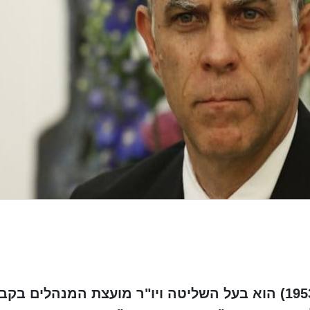
ארנון (נוני) מוֹזֶס (נולד ב-1 באפריל 1953) הוא בעל השליטה ויו"ר מועצת המנהלים 