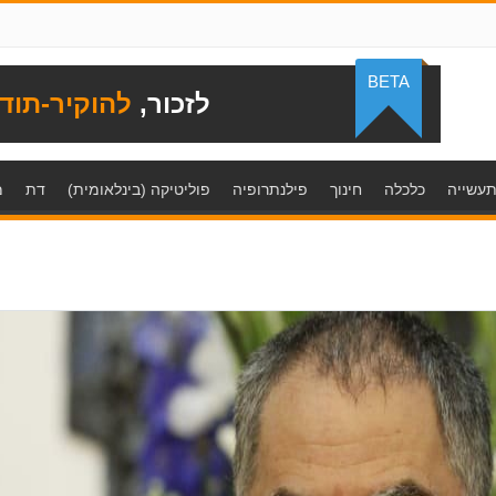
BETA
לזכור,
להוקיר-תוד
עשייה
כלכלה
חינוך
פילנתרופיה
פוליטיקה (בינלאומית)
דת
מ