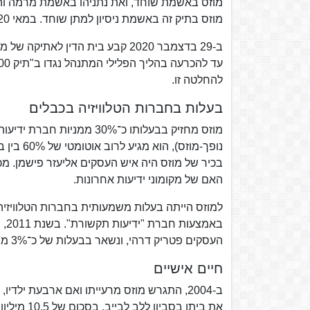
מוזס בתיק זה באשמת ניסיון למתן שוחד. במאי 2020 נפתח משפטו.
ב-29 בדצמבר 2020 קבע בית הדין 
להחלטה זו.
בעלות בחברות הטלוויזיה בכבלים
מוזס מחזיק בבעלותו כ־30% 
נופך-מו
בכיר של מוזס היה איש העסקים אליעזר פישמן. מכ
האם של מקומוני ידיעות אחרונות.
העסקים פטריק דרהי, ונשאר בבעלות של כ־3% ממניות החברה.
חיים אישיים
את ביתו בסביון ללב לבייב, בסכום של 10.5 מיליון ש"ח.