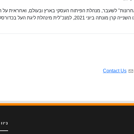
אחרונות" לשעבר, מנהלת הפיתוח העסקי בארץ ובעולם, ואחראית על הי
המשפטי של סוכנות הדוגמנות והמשחק ADD. בתו השנייה קרן מונתה ביוני 2021, למנכ"לית מינהלת ליגת העל בכדורס
Contact Us
ניוו