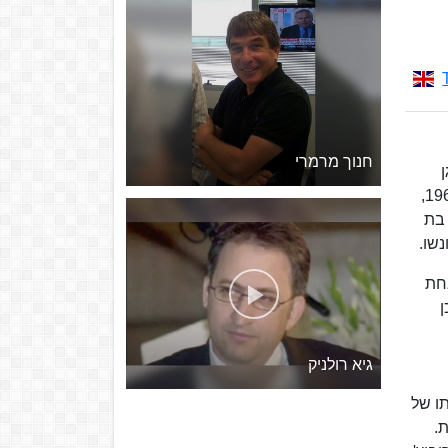
חנוך מרמרי
בבית הספר היסודי "ניצנים" ברחוב ניצנים (שלימים יקרא על שם אביו, נח מוזס), ובתיכון "אהל שם". ב-25 בספטמבר 1967,
 בת
אחת
ן
גיא רולניק
ו של
רכת.