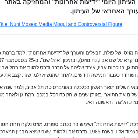
 העיתון היומי "ידיעות אחרונות" והמחזיקה באתר
Title: Nuni Moses: Media Mogul and Controversial Figure
 מוזס ושל פולה, הבעלים והעורך של "ידיעות אחרונות". למד ברמת גן
יו ברמת גן, בנוכחות אביו, איבד שליטה על הרכב ודרס למוות את רחל שבי
באי השלים תואר ראשון בכלכלה באוניברסיטת תל אביב, ולמד שנה 
שלים את התואר. באותן שנים שיחק כדורסל במכבי רמת גן ולאחר מכ
ית, הליגה הראשונה דאז.
כת "ידיעות אחרונות" ושימש בה ככתב ספורט. מוזס נלקח תחת חסות
אביו, והחל להיות מעורב בעריכת ובהפקת העיתון בצמוד אליו. בשנת 1985, נדרס אביו למוות, שעה שיצא מבניין המע