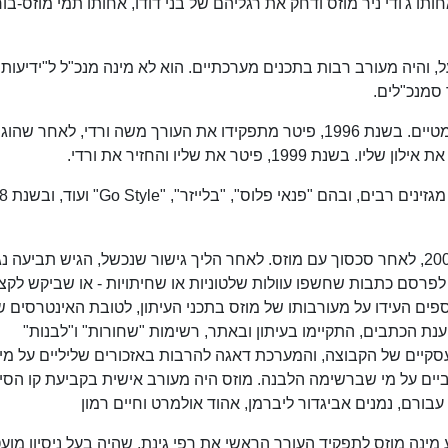
ג'ודי ניר מוזס ודחק את רגליהם של בני דודו, אחותו תמי מוזס-בורו
, והיה מעורב רבות בתכנים מערכתיים. הוא לא מינה מנכ"ל ל"ידיעות
 סמנכ"לים.
גם בחלק התוכני של העיתון ביצע מוזס שינויים דרמטיים. בשנת 1996, פיטר מתפקידו את העורך משה ורדי, לאח
 פיטר את שליו והחזיר את ורדי.
העיתונאי הוותיק מוטי גילת פרש מהעיתון בשנת 2007, לאחר סכסוך עם מוזס. לאחר הליך גישור שנכשל, הגיש תביעה 
פרסם כתבות שחשפו עוולות שלטוניות או שחיתויות - או שביקש לקצ
ספים העידו על מעורבותו של מוזס בתכני העיתון, לטובת האינטרסים ש
לטענת הכתבים, התקיימו בעיתון ובאתר, רשימות "שחורות" ו"לבנות"
קיים של הקבוצה, והמערכת דאגה להרבות באזכורים שליליים על מי
ים על מי שברשימה הלבנה. מוזס היה מעורב אישית בקביעת קו הסי
בורם, נמנים אביגדור ליברמן, אהוד אולמרט וחיים רמון
ד מפתיע מינה מוזס לתפקיד העורך הראשי את רפי גינת, שהיה בעל ניסיון מוע