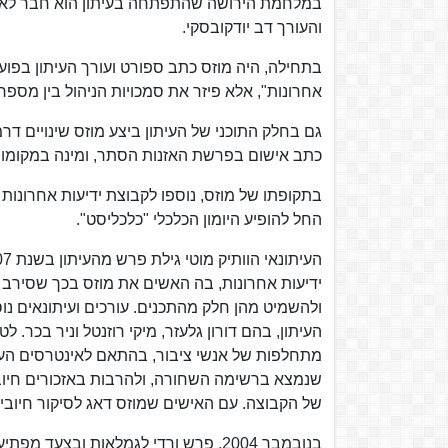
במלחמת הירושה שהתפתחה בעיתון הוא חבר לאחותו 
והעורך דב יודקובסקי.
בתחילה, היה מוזס כתב ספורט ועורך העיתון בפועל
אחרונות", אלא פיזר את סמכויות הניהול בין מספר
כתב אישום בפרשת האזנות הסתר, ומינה במקומו את אילון שליו. בשנת 1999,
החל להופיע היומון הכלכלי "כלכליסט".
ידיעות אחרונות, בה האשים את מוזס בכך שסירב ל
ולהשמיט מהן חלק מהתכנים. עורכים ועיתונאים נו
העיתון, בהם דורון גלעזר, מיקי רוזנטל וניר בכר. 
מתחלפות של אנשי ציבור, בהתאם לאינטרסים העס
שנמצא ברשימה השחורה, ולהרבות באזכורים חיובי
של הקבוצה. עם האישים שמוזס דאג לסיקור חיובי ע
בנובמבר 2004, פרש ורדי לגמלאות ובצע