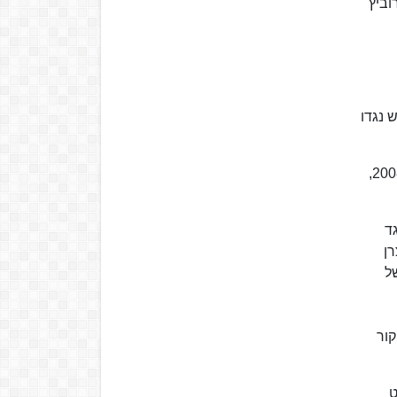
ביץ'
ר שהוגש נגדו
בתקופתו של מוזס, נוספו לקבוצת ידיעות אחרונות מגזינים רבים, ובהם "פנאי פלוס", "בלייזר", "Go Style" ועוד, ובשנת 2008,
נגד
רן
ל
קור
ט