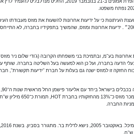
מוזס באשמת שוחד, ואת נתניהו באשמת מרמה והפרת אמונים ב-21 בנובמבר 2019, החליט מנדלבליט להעמיד לדין
לאתיקה של מועצת העיתונות כי על ידיעות אחרונות להשעות את מוזס מעבודתו העי
עד להכרעה בהליך הפלילי המתנהל נגדו ב"תיק 2000״ . ידיעות אחרונות ומוזס, שהמשיך בתפקידיו בחברה, לא התייחסו
ממניות חברת ידיעות אחרונות בע"מ, ובתמיכת בני משפחתו הקרובה (ג'ודי שלום ניר מוז
זס), הוא מגיע לרוב אוטומטי של 60% בין בעלי הדעה בחברה, ועל כן הוא למעשה בעל השליטה בחברה. שותף
וח החזקה זו למוזס ישנה גם בעלות על חברת "ידיעות תקשורת", חבר
למוזס הייתה בעלות משמעותית בחברות הטלוויזיה בכבלים בישראל ביחד עם אליעזר פישמן החל מראשית שנות ה־90,
באמצעות חברת "ידיעות תקשורת". בשנת 2011, מכר מוזס כ־13% מהחזקותיו בח
ב-2004, הת