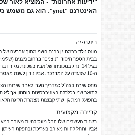
"ידיעות אחרונות" - המוציא לאור של
האינטרנט "ynet". הוא גם משמש כעורך האחראי של העיתון.
ביוגרפיה
מוזס נולד ברמת גן כבנם השני מתוך ארבעה של נח
בגיל 14, נהג במכוניתו של אביו בשכונת מגור
ה-10 שצעדה על המדרכה. אביו נידון לשנת מאסר, ושוחרר כעבור חמישה חודשים, לאחר שהנשיא זלמן שזר, קצב את עונשו.
מוזס שירת בצה"ל כמדריך נוער. לאחר שירותו הצ
לתואר שני בכלכלה באוניברסיטת בוסטון אך לא ה
בהפועל רמת גן, שתי קבוצות מצמרת הליגה הלאומ
קריירה מקצועית
בשנות העשרים שלו החל מוזס להיות מעורב במער