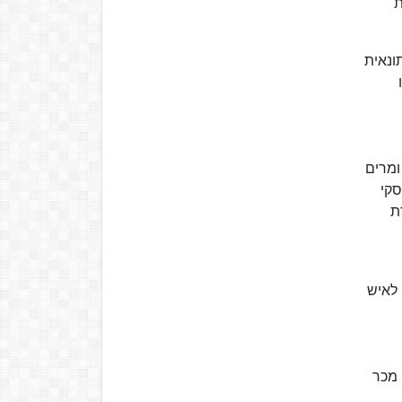
 את
תונאית
ס ומרים
 עסקי
ת
ברת HOT, תמורת כ־650 מיליון ש"ח לאיש
גרש מוזס מרעייתו ואם ארבעת ילדיו, מיכל. באוקטובר 2005, נישא לדלית בר. מתגורר בסביון. בשנת 2016, מכר