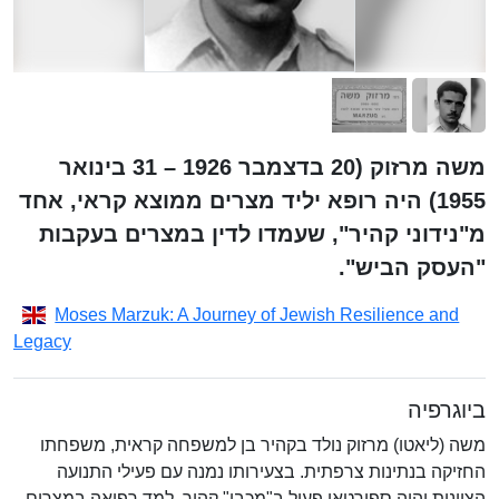
משה מרזוק (20 בדצמבר 1926 – 31 בינואר
1955) היה רופא יליד מצרים ממוצא קראי, אחד
מ"נידוני קהיר", שעמדו לדין במצרים בעקבות
"העסק הביש".
Moses Marzuk: A Journey of Jewish Resilience and
Legacy
ביוגרפיה
משה (ליאטו) מרזוק נולד בקהיר בן למשפחה קראית, משפחתו
החזיקה בנתינות צרפתית. בצעירותו נמנה עם פעילי התנועה
הציונית והיה ספורטאי פעיל ב"מכבי" קהיר. למד רפואה במצרים