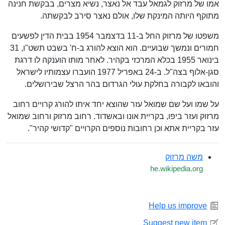
אמו של מרזוק לגמאל עבד אל נאצר, נשיא מצרים, בבקשת חנינה
מתוקף היותה המינקת שלו, אולם נאצר סירב לבקשתה.
משפטו של מרזוק החל ב-11 בדצמבר 1954 בבית הדין לפשעים
חמורים ונמשך שבועיים. הוא הוצא להורג ב-ח' בשבט תשט"ו, 31
בינואר 1955 בכלא המרכזי בקהיר. לאחר מותו הוענקה לו דרגת
סגן-אלוף בצה"ל. ב-24 באפריל 1977 הועברו עצמותיו לישראל
והובאו לקבורה בחלקת עולי הגרדום בהר הרצל שבירושלים.
על שמו ועל שם שמואל עזר שהוצא יחד איתו להורג קרויים רחוב
מרזוק ועזר ביפו, בקריית אונו ובאשדוד. רחוב מרזוק ורחוב שמואל
עזר בקריית אתא וכן רחובות נוספים הקרויים "קדושי קהיר".
משה מרזוק
he.wikipedia.org
Help us improve
Suggest new item