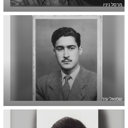
מרסל ניניו
שמואל עזר