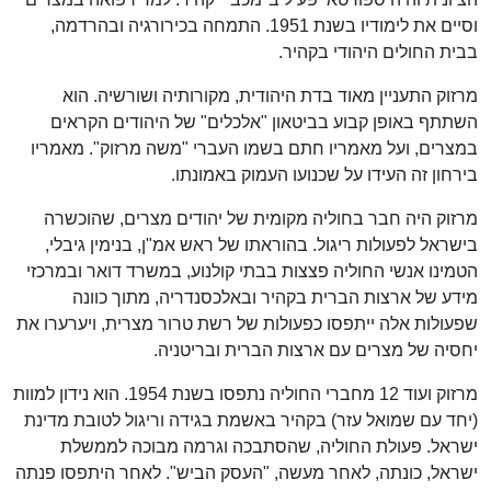
וסיים את לימודיו בשנת 1951. התמחה בכירורגיה ובהרדמה,
בבית החולים היהודי בקהיר.
מרזוק התעניין מאוד בדת היהודית, מקורותיה ושורשיה. הוא
השתתף באופן קבוע בביטאון "אלכלים" של היהודים הקראים
במצרים, ועל מאמריו חתם בשמו העברי "משה מרזוק". מאמריו
בירחון זה העידו על שכנועו העמוק באמונתו.
מרזוק היה חבר בחוליה מקומית של יהודים מצרים, שהוכשרה
בישראל לפעולות ריגול. בהוראתו של ראש אמ"ן, בנימין גיבלי,
הטמינו אנשי החוליה פצצות בבתי קולנוע, במשרד דואר ובמרכזי
מידע של ארצות הברית בקהיר ובאלכסנדריה, מתוך כוונה
שפעולות אלה ייתפסו כפעולות של רשת טרור מצרית, ויערערו את
יחסיה של מצרים עם ארצות הברית ובריטניה.
מרזוק ועוד 12 מחברי החוליה נתפסו בשנת 1954. הוא נידון למוות
(יחד עם שמואל עזר) בקהיר באשמת בגידה וריגול לטובת מדינת
ישראל. פעולת החוליה, שהסתבכה וגרמה מבוכה לממשלת
ישראל, כונתה, לאחר מעשה, "העסק הביש". לאחר היתפסו פנתה