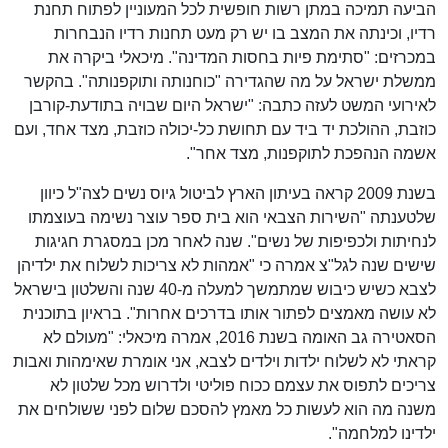
הביעה תמיכה במתן רשות חופשית לכל המעוניין לפתוח תחנת
רדיו, וכינתה את המצב בו יש רק מעט תחנות רדיו הנבחרות
במכרזים: "סתימת פיות בחסות המדינה". מיכאלי ביקרה את
ממשלת ישראל על מה שהגדירה "כוחנותה ותוקפנותה". בהקשר
לאירועי המשט לעזה כתבה: "ישראל היום שבויה בתודעת-קורבן
כוזבת, ההולכת יד ביד עם תחושת כל-יכולה כוזבת, מצד אחד, ועם
אשמה הנהפכת לתוקפנות, מצד אחר".
בשנת 2009 קראה בעיתון הארץ לביטול גיוס נשים לצה"ל כיוון
שלטענתה "השירות הצבאי הוא בית ספר עוצר נשימה בעוצמתו
לנחיתות ולכפיפות של נשים". שנה לאחר מכן במסגרת חגיגות
שישים שנה לגל"צ אמרה כי "אמהות לא צריכות לשלוח את ילדיהן
לצבא כשיש כיבוש שמתמשך למעלה מ-40 שנה והשלטון בישראל
לא עושה מאמצים לפתור אותו בדרכים אחרות". בראיון בתוכנית
הסאטירה גב האומה בשנת 2016, אמרה מיכאלי: "מעולם לא
קראתי לא לשלוח ילדות וילדים לצבא, אני אומרת שאימהות ואבות
צריכים לתפוס את עצמם ככוח פוליטי ולדרוש מכל שלטון לא
משנה מה הוא לעשות כל מאמץ להסכם שלום לפני ששולחים את
ילדינו למלחמה".