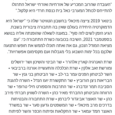
"העובדה שהרוב המכריע של אזרחיות ואזרחי ישראל התרגלו
להתייחס לכותל המערבי כאל בית כנסת חרדי היא קלקול."
בינואר 2019 צייצה מיכאלי בחשבון הטוויטר שלה כי "ישראל היא
הדמוקרטיה היחידה בעולם שאין בה תחבורה ציבורית בשבת.
הגיע הזמן לשים לזה סוף". במענה לשאלה שהופנתה אליה בנושא
בספטמבר 2021, השיבה בכובעה כשרת התחבורה כי: "עם
מציאת המודל הנכון, גם את ואתה תוכלו לממש את חופש התנועה
שלכןם בכל ימות השבוע בלי מגבלות ועם מקסימום אפשרויות".
שרת האנרגיה קארין אלהרר • שר הבינוי והשיכון ושר ירושלים
ומורשת זאב אלקין • שרת הכלכלה והתעשייה אורנה ברביבאי •
השר לביטחון הפנים עמר בר-לב • שר הביטחון בני גנץ • שר
הבריאות ניצן הורוביץ • שר התקשורת יועז הנדל • השרה להגנת
הסביבה תמר זנדברג • שר התרבות והספורט חילי טרופר • שר
הרווחה והביטחון החברתי מאיר כהן • השרה לשוויון חברתי מירב
כהן • שר האוצר אביגדור ליברמן • שרת התחבורה והבטיחות
בדרכים מרב מיכאלי • שר המשפטים גדעון סער • שר במשרד
האוצר חמד עמאר • שר החקלאות ופיתוח הכפר והשר לפיתוח