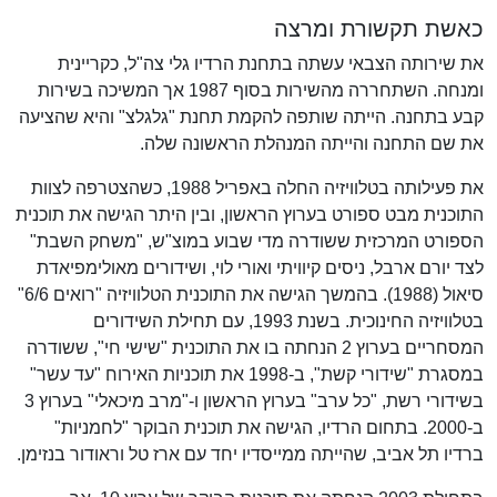
כאשת תקשורת ומרצה
את שירותה הצבאי עשתה בתחנת הרדיו גלי צה"ל, כקריינית
ומנחה. השתחררה מהשירות בסוף 1987 אך המשיכה בשירות
קבע בתחנה. הייתה שותפה להקמת תחנת "גלגלצ" והיא שהציעה
את שם התחנה והייתה המנהלת הראשונה שלה.
את פעילותה בטלוויזיה החלה באפריל 1988, כשהצטרפה לצוות
התוכנית מבט ספורט בערוץ הראשון, ובין היתר הגישה את תוכנית
הספורט המרכזית ששודרה מדי שבוע במוצ"ש, "משחק השבת"
לצד יורם ארבל, ניסים קיוויתי ואורי לוי, ושידורים מאולימפיאדת
סיאול (1988). בהמשך הגישה את התוכנית הטלוויזיה "רואים 6/6"
בטלוויזיה החינוכית. בשנת 1993, עם תחילת השידורים
המסחריים בערוץ 2 הנחתה בו את התוכנית "שישי חי", ששודרה
במסגרת "שידורי קשת", ב-1998 את תוכניות האירוח "עד עשר"
בשידורי רשת, "כל ערב" בערוץ הראשון ו-"מרב מיכאלי" בערוץ 3
ב-2000. בתחום הרדיו, הגישה את תוכנית הבוקר "לחמניות"
ברדיו תל אביב, שהייתה ממייסדיו יחד עם ארז טל וראודור בנזימן.