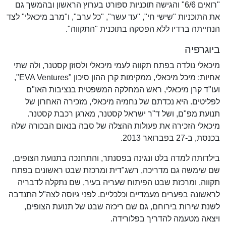
"רואים 6/6" והגישה תוכניות ספורט בערוץ הראשון ובהמשך גם
את התוכניות "שישי חי", "עד עשר", "כל ערב", ו"מרב מיכאלי" לצד
הנחייתה ברדיו ללא הפסקה בתוכנית "התקווה".
ביוגרפיה
מיכאלי נולדה בפתח תקווה לעמי מיכאלי ולסוזן קסטנר, ולה שתי
אחיות: מיכל מיכאלי, ממקימות קרן ההון סיכון "EVA Ventures",
ועו"ד קרן מיכאלי, ראש המחלקה המשפטית בנציבות האו"ם
לפליטים. היא נכדתם של נחמיה מיכאלי, מזכירה האחרון של
תנועת מפ"ם, ושל ד"ר ישראל קסטנר, מארגן רכבת קסטנר.
מיכאלי הזכירה את פעולות ההצלה של סבה בנאום הבכורה שלה
בכנסת, ב-27 בפברואר 2013.
בילדותה למדה בלט ונגינה בפסנתר, והתחנכה בתנועת הצופים,
שם שימשה גם מדריכה, רשג"דית ומרכזת שבט ראשונים בפתח
תקווה, ומרכזת שבט הפיתוח שעריה בעיר, שם נתקלה לדבריה
לראשונה בפערים מעמדיים וכלכליים. לפני גיוסה לצה"ל התנדבה
לשנת שירות בירוחם, גם שם ריכזה שבט של תנועת הצופים,
ויצאה מטעמה להדריך בפלורידה.