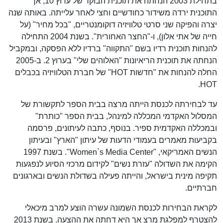
בתחילת 2003 הנחתה את תוכנית הבוקר של ערוץ 10, אך
התוכנית ירדה משידור כחודשיים וחצי לאחר עלייתה. באותה שנה
יצרה והפיקה שני סרטי טלוויזיה דוקומנטריים, "בכל מחיר" (על
חייה של אתי אלון), ו-"החצר האחורית". בשנת 2004 התחילה
להנחות תוכנית רדיו בשם "התקווה" ברדיו ללא הפסקה, ובמקביל
הנחתה את תוכנית הריאיונות "האלוהים שלי" בערוץ 2. ב-2005
החלה להנחות את "חדשות HOT" של חברת הטלוויזיה בכבלים
HOT.
עד לבחירתה לכנסת הייתה מרצה בבית הספר לתקשורת של
המסלול האקדמי המכללה למינהל, בבית הספר "כותרת"
ובמכללה האקדמית ספיר. בנוסף, כתבה לעיתונים, פרסמה
בקביעות מאמרים בעמודי הדעות של עיתון "הארץ" ובעיתון
הנשים האמריקאי, "Women`s Media Center". בשנת 1997
הקימה את השדולה "עזרת נשים" לקידום מרכזי הסיוע לנפגעות
תקיפה מינית בישראל, והייתה פעילה בשדולת הנשים ובארגונים
חברתיים.
לקראת הבחירות לכנסת השמונה עשרה הוצע למרב מיכאלי
להצטרף למפלגת מרצ אך היא דחתה את ההצעה. בשנת 2013