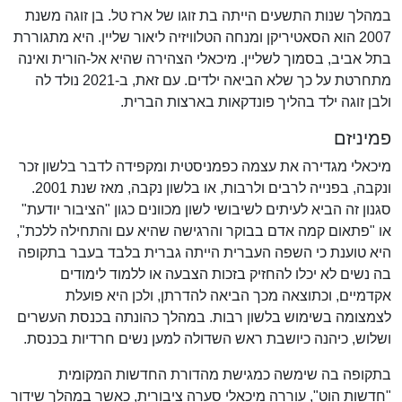
במהלך שנות התשעים הייתה בת זוגו של ארז טל. בן זוגה משנת
2007 הוא הסאטיריקן ומנחה הטלוויזיה ליאור שליין. היא מתגוררת
בתל אביב, בסמוך לשליין. מיכאלי הצהירה שהיא אל-הורית ואינה
מתחרטת על כך שלא הביאה ילדים. עם זאת, ב-2021 נולד לה
ולבן זוגה ילד בהליך פונדקאות בארצות הברית.
פמיניזם
מיכאלי מגדירה את עצמה כפמניסטית ומקפידה לדבר בלשון זכר
ונקבה, בפנייה לרבים ולרבות, או בלשון נקבה, מאז שנת 2001.
סגנון זה הביא לעיתים לשיבושי לשון מכוונים כגון "הציבור יודעת"
או "פתאום קמה אדם בבוקר והרגישה שהיא עם והתחילה ללכת",
היא טוענת כי השפה העברית הייתה גברית בלבד בעבר בתקופה
בה נשים לא יכלו להחזיק בזכות הצבעה או ללמוד לימודים
אקדמיים, וכתוצאה מכך הביאה להדרתן, ולכן היא פועלת
לצמצומה בשימוש בלשון רבות. במהלך כהונתה בכנסת העשרים
ושלוש, כיהנה כיושבת ראש השדולה למען נשים חרדיות בכנסת.
בתקופה בה שימשה כמגישת מהדורת החדשות המקומית
"חדשות הוט", עוררה מיכאלי סערה ציבורית, כאשר במהלך שידור