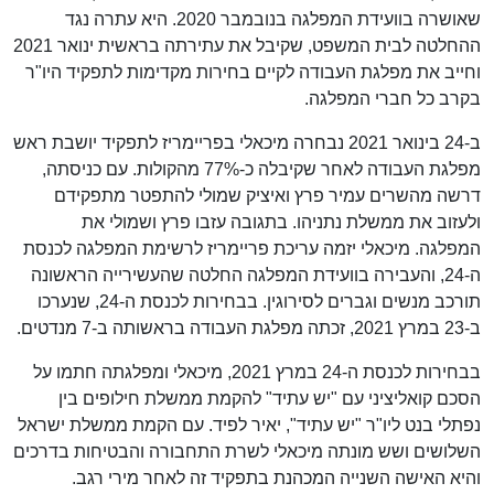
שאושרה בוועידת המפלגה בנובמבר 2020. היא עתרה נגד
ההחלטה לבית המשפט, שקיבל את עתירתה בראשית ינואר 2021
וחייב את מפלגת העבודה לקיים בחירות מקדימות לתפקיד היו"ר
בקרב כל חברי המפלגה.
ב-24 בינואר 2021 נבחרה מיכאלי בפריימריז לתפקיד יושבת ראש
מפלגת העבודה לאחר שקיבלה כ-77% מהקולות. עם כניסתה,
דרשה מהשרים עמיר פרץ ואיציק שמולי להתפטר מתפקידם
ולעזוב את ממשלת נתניהו. בתגובה עזבו פרץ ושמולי את
המפלגה. מיכאלי יזמה עריכת פריימריז לרשימת המפלגה לכנסת
ה-24, והעבירה בוועידת המפלגה החלטה שהעשירייה הראשונה
תורכב מנשים וגברים לסירוגין. בבחירות לכנסת ה-24, שנערכו
ב-23 במרץ 2021, זכתה מפלגת העבודה בראשותה ב-7 מנדטים.
בבחירות לכנסת ה-24 במרץ 2021, מיכאלי ומפלגתה חתמו על
הסכם קואליציני עם "יש עתיד" להקמת ממשלת חילופים בין
נפתלי בנט ליו"ר "יש עתיד", יאיר לפיד. עם הקמת ממשלת ישראל
השלושים ושש מונתה מיכאלי לשרת התחבורה והבטיחות בדרכים
והיא האישה השנייה המכהנת בתפקיד זה לאחר מירי רגב.