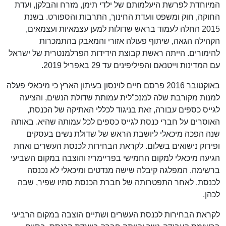
המיוחדת לפרשת היעלמותם של ילדי תימן, מזרח והבלקן, ועדת
החוקה, חוק ומשפט וועדת החינוך, התרבות והספורט. בשנת
2015 החלה לעמוד בראש שדולות למען עצמאיות ועצמאים,
הקהילה הגאה, שיתוף פעולה אזורי והמאבק בהתמכרות
להימורים. הייתה ראשת קבוצת הידידות הפרלמנטרית של ישראל
עם המדינות וייטנאם והפיליפינים עד 29 באפריל 2019.
באוקטובר 2016 פרסם חיים לוינסון בעיתון הארץ כי מיכאלי פעלה
למנות מקורבת שלה למנכ"לית עמותת שדולת הנשים, והציעה
לגייס כספים עבורה, זאת בניגוד לכללי האתיקה של הכנסת,
האוסרים על חברי כנסת לגייס כספים לכל עמותה שהיא. באותה
שנה הפכה מיכאלי ליושבת הראש של שדולת נשים בעסקים
ופירוק נישואים בשלום. לקראת הבחירות לכנסת העשרים ואחת
הגיעה מיכאלי למקום החמישי בפריימריז והוצבה במקום השביעי
ברשימה. המפלגה קיבלה שישה מנדטים ומיכאלי לא נכנסה
לכנסת. לאחר התפטרותה של חברת הכנסת סתיו שפיר, שבה
לכהן.
לקראת הבחירות לכנסת העשרים ושתיים הוצבה במקום הרביעי