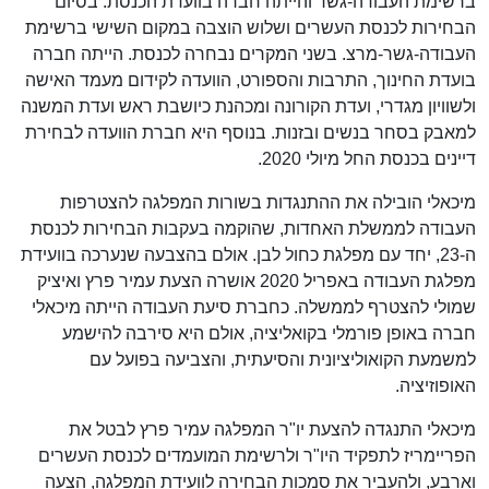
ברשימת העבודה-גשר והייתה חברה בוועדת הכנסת. בסיום
הבחירות לכנסת העשרים ושלוש הוצבה במקום השישי ברשימת
העבודה-גשר-מרצ. בשני המקרים נבחרה לכנסת. הייתה חברה
בועדת החינוך, התרבות והספורט, הוועדה לקידום מעמד האישה
ולשוויון מגדרי, ועדת הקורונה ומכהנת כיושבת ראש ועדת המשנה
למאבק בסחר בנשים ובזנות. בנוסף היא חברת הוועדה לבחירת
דיינים בכנסת החל מיולי 2020.
מיכאלי הובילה את ההתנגדות בשורות המפלגה להצטרפות
העבודה לממשלת האחדות, שהוקמה בעקבות הבחירות לכנסת
ה-23, יחד עם מפלגת כחול לבן. אולם בהצבעה שנערכה בוועידת
מפלגת העבודה באפריל 2020 אושרה הצעת עמיר פרץ ואיציק
שמולי להצטרף לממשלה. כחברת סיעת העבודה הייתה מיכאלי
חברה באופן פורמלי בקואליציה, אולם היא סירבה להישמע
למשמעת הקואוליציונית והסיעתית, והצביעה בפועל עם
האופוזיציה.
מיכאלי התנגדה להצעת יו"ר המפלגה עמיר פרץ לבטל את
הפריימריז לתפקיד היו"ר ולרשימת המועמדים לכנסת העשרים
וארבע, ולהעביר את סמכות הבחירה לוועידת המפלגה, הצעה