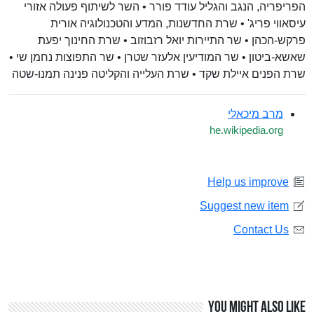
הפריפריה, הנגב והגליל עודד פורר • השר לשיתוף פעולה אזורי
עיסאווי פריג' • שרת החדשנות, המדע והטכנולוגיה אורית
פרקש-הכהן • שר התיירות יואל רזבוזוב • שרת החינוך יפעת
שאשא-ביטון • שר המודיעין אלעזר שטרן • שר התפוצות נחמן שי •
שרת הפנים איילת שקד • שרת העלייה והקליטה פנינה תמנו-שטה
מרב מיכאלי
he.wikipedia.org
Help us improve
Suggest new item
Contact Us
You might also like