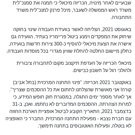
שבועיים לאחר מינויה, הכריזה מיכאלי כי תמנה את סמנכ"לית
משרד ראש הממשלה לשעבר, מיכל פרנק למנכ"לית משרד
התחבורה.
באוגוסט 2021, הצליחה לאשר בוועידת העבודה שינוי בחוקה
שיחזק את המפקדים וימנע ביטול פריימריז בעתיד. הוועידה גם
אישרה את הצעת מיכאלי להוסיף כ-300 צירות חדשות בוועידה,
כחלק מיישום החלטה להחלת שוויון מגדרי בכל מוסדות העבודה.
מיכאלי הכריזה על העדפת תיקצוב מקום לתחבורה ציבורית
ולהולכי רגל על חשבון כבישים.
באוקטובר 2021 הכריזה: "פינוי התחנה המרכזית (בתל אביב)
קורה! אני מאושרת שהצלחנו לחתום את כל ההסכמים שצריך".
אך לאחר מספר ימים התגלה, במסגרת חוק חופש המידע, כי
למרות הצהרתה, ההסכמים המדוברים לא נחתמו. ואכן, ב-31
בדצמבר 2021, התאריך הקובע לביטול אופציית הארכת החוזה
עם חברת נצבא - מפעילת התחנה המרכזית, התברר כי האופציה
לא בוטלה, ופעילות האוטובוסים בתחנה תימשך.