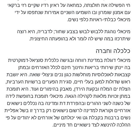
חי הפשילה את חולצתה, כמחאה על ראיון רדיו שקיים רזי ברקאי
עם אמנון שומרון ובו השמיעו השניים אמירות שנתפסו על ידי
מיכאלי כבלתי-ראויות כלפי נשים.
מיכאלי נוהגת ללבוש לבוש בצבע שחור; לדבריה, היא רוצה
שיתרכזו במה שיש לה לומר ולא בהופעתה החיצונית.
כלכלה וחברה
מיכאלי דוגלת במדינת רווחה ובגישה כלכלית סוציאל-דמוקרטית
בה יינתן שירותי בריאות וחינוך חינם לכלל האזרחים ובמתן
קצבאות לאוכלוסיות מוחלשות כגון נכים וניצולי שואה. היא יושבת
ראש שדולות למען בעלי חיים, סגירת הפערים ברשויות הערביות,
הצלת ים המלח ובקעת הירדן, מאבק בהימורים ועוד. היא תומכת
במתן זכויות מלאות לקהילה הגאה. מיכאלי תומכת בחופשת לידה
של כשנה לשני ההורים ובהפרדת דת ומדינה בה נכללים נישואים
אזרחיים וקוראת למדינה לרשום נישואים רק בדרך זו בשל אפליית
נשים ברבנות בקבלת גט ואי יכולתם של אזרחים לא יהודים על פי
ההלכה להינשא לצד נישואיים חד מיניים.