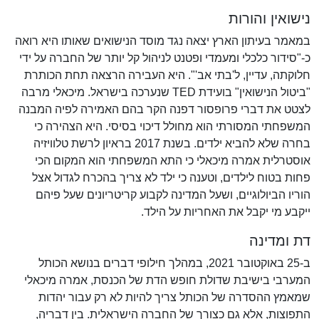
נישואין והורות
במאמר בעיתון הארץ יצאה נגד מוסד הנישואים שאותו היא רואה
כ-"סידור כלכלי ומעמדי ופטנט לניהול קל יותר של החברה על ידי
חלוקתה, עדיין, ל'בתי אב'". היא העבירה הרצאה תחת הכותרת
"ביטול הנישואין" בועידת TED שנערכה בישראל. מיכאלי מרבה
לצטט את דברי פרופסור דפנה הקר בהם האמירה לפיה המבנה
המשפחתי המסורתי הוא מחולל דיכוי בסיסי. היא הצהירה כי
בחרה שלא להביא ילדים. בשנת 2017 בראיון לרשת טלוויזיה
אוסטרלית אמרה מיכאלי כי התא המשפחתי הוא המקום הכי
פחות בטוח לילדים, וטענה כי ילד לא צריך בהכרח לגדול אצל
הוריו הביולוגיים, ושעל המדינה לקבוע קריטריונים שעל פיהם
ייקבע מי יקבל את האחריות על הילד.
דת ומדינה
ב-25 באוקטובר 2021, במהלך חילופי דברים בנושא הכותל
המערבי בישיבת שדולת חופש הדת של הכנסת, אמרה מיכאלי
שמאמץ ההסדרה של הכותל צריך להיות לא רק עבור יהדות
התפוצות, אלא גם כצורך של החברה הישראלית. בין דבריה,