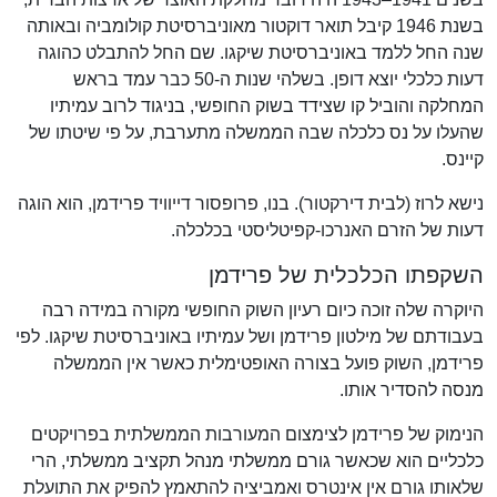
בשנת 1946 קיבל תואר דוקטור מאוניברסיטת קולומביה ובאותה
שנה החל ללמד באוניברסיטת שיקגו. שם החל להתבלט כהוגה
דעות כלכלי יוצא דופן. בשלהי שנות ה-50 כבר עמד בראש
המחלקה והוביל קו שצידד בשוק החופשי, בניגוד לרוב עמיתיו
שהעלו על נס כלכלה שבה הממשלה מתערבת, על פי שיטתו של
קיינס.
נישא לרוז (לבית דירקטור). בנו, פרופסור דייוויד פרידמן, הוא הוגה
דעות של הזרם האנרכו-קפיטליסטי בכלכלה.
השקפתו הכלכלית של פרידמן
היוקרה שלה זוכה כיום רעיון השוק החופשי מקורה במידה רבה
בעבודתם של מילטון פרידמן ושל עמיתיו באוניברסיטת שיקגו. לפי
פרידמן, השוק פועל בצורה האופטימלית כאשר אין הממשלה
מנסה להסדיר אותו.
הנימוק של פרידמן לצימצום המעורבות הממשלתית בפרויקטים
כלכליים הוא שכאשר גורם ממשלתי מנהל תקציב ממשלתי, הרי
שלאותו גורם אין אינטרס ואמביציה להתאמץ להפיק את התועלת