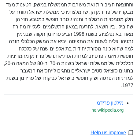
וההוצאה הציבורית ואת מעורבות הממשלה במשק. הטענות מצד
מבקריו של פרידמן הן, שהמלצותיו כי ממשלת ישראל תוותר על
חלק מסמכויות הרגולציה ותנהיג סחר חופשי במטבע חוץ הן
שהובילו, בין השאר, להרעה במאזן התשלומים ולעלייה מהירה
מאוד באינפלציה. בשנת 1998 הביע פרידמן תקווה שבנימין
נתניהו יצליח לשנות את התפיסה ויביא את המשק הכלכלי חזרה
למה שהוא כינה מסורת יהודית בת אלפיים שנה של כלכלה
חופשית ויוזמה פרטית. למרות הסתייגותו של פרידמן מהמדיניות
הכלכלית של ממשלות ישראל בשנות ה-70 וה-80 של המאה ה-20,
בחוגים סוציאליסטים ישראליים נוהגים לייחס את המעבר
למדיניות הפרטה ושוק חופשי בישראל לביקורו של פרידמן בשנת
1977.
מילטון פרידמן
he.wikipedia.org
Help us improve