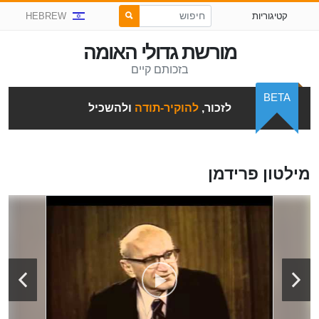
קטיגוריות
HEBREW
מורשת גדולי האומה
בזכותם קיים
BETA
לזכור,
להוקיר-תודה
ולהשכיל
מילטון פרידמן