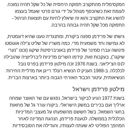
המקסימלית מהתקציב תפוקה היחסית של כל שקל תהיה נמוכה.
לעומת זאת כשהכסף מנוהל על ידי גורם פרטי שעמל בעצמו
להשיג את התקציב והוא זה שיאלץ לחיות עם תוצאות הניהול -
התפוקה מכל שקל תהיה גבוהה בהרבה.
גישתו של פרידמן ספגה ביקורת, ומתנגדיה טענו שהיא דוגמטית,
לא גמישה וחד משמעית מדי. כמה משריו של שליט צ'ילה אוגוסטו
פינושה עברו סמינר של פרידמן באוניברסיטת שיקגו (וכונו "נערי
שיקגו"), בעקבות זאת, קידמו השרים מדיניות ליברליזציה שהובילה
לנס הצ'יליאני. בשנת 1976 זכה מילטון פרידמן בפרס נובל
לכלכלה. ב-1988 העניק לו הנשיא רונלד רייגן את מדליית החירות
הנשיאותית, עיטור הכבוד האזרחי הגבוה ביותר בארצות הברית.
מילטון פרידמן וישראל
בשנת 1977 הגיע לביקור בישראל, נפגש עם שר האוצר שמחה
ארליך ועם בכירים במשק הישראלי. ביקורו עורר גל של מחאות
בחוגי השמאל, בשל חששם מהשפעתו על מעצבי המדיניות
הכלכלית בממשלה. לטענת פרידמן, הנהגת המדינה לאחר
המהפך הפוליטי לא שעתה לעצותיו, והגדילה את הסובסידיות