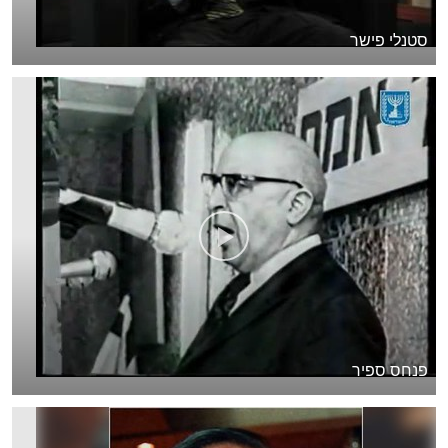
סטנלי פישר
פנחס ספיר