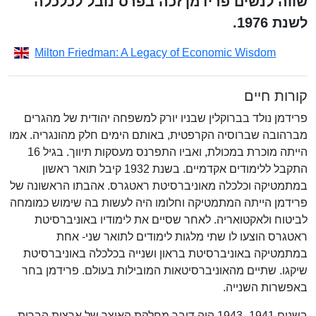
שווה לנשים פרידמן זכה בפרס נובל לכלכלה
לשנת 1976.
Milton Friedman: A Legacy of Economic Wisdom
קורות חיים
פרידמן נולד בברוקלין שבניו יורק למשפחה יהודית של מהגרים
מברהובה שברוסיה הקרפטית, באותם הימים חלק מהונגריה. אמו
הייתה מוכרת במכולת, ואביו התפרנס מעסקות תיווך. בגיל 16
התקבל ללימודים אקדמיים. בשנת 1932 קיבל תואר ראשון
במתמטיקה וכלכלה מאוניברסיטת ראטגרס. אהבתו הראשונה של
פרידמן הייתה המתמטיקה וחלומו היה לעשות בה שימוש כמומחה
לביטוח ולאקטואריה. לאחר שסיים את לימודיו באוניברסיטת
ראטגרס הוצעו לו שתי מלגות לימודים לתואר שני- אחת
במתמטיקה באוניברסיטת בראון ושנייה בכלכלה באוניברסיטת
שיקגו. שתיים מהאוניברסיטאות המובילות בעולם. פרידמן בחר
באפשרות השנייה.
בשנים 1941–1943 היה דובר מחלקת האוצר של ארצות הברית,