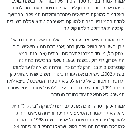
זמורה למדה בבית הספר היסודי של דבורה קָלֶן, ובשנת 1942
סיימה את לימודיה בתיכון ליד האוניברסיטה. לאחר מכן למדה
באקדמיה למוזיקה בירושלים פסנתר ותולדות המוזיקה. בהמשך
למדה בסמינריון הגבוה למוזיקה באוניברסיטת אופסלה בשוודיה
וקיבלה תואר דוקטור למוזיקולוגיה.
מיכל זמורה נישאה ארבע פעמים: בעלה הראשון היה הכנר אלי
גורן, השני היה הוויולן גדעון רהר (אבי בתה תמי), השלישי היה
יצחק רול, מייסד המרכז לתערוכות וירידים (אבי בנה, במאי
התיאטרון, גדי רול). בשנת 1966 נישאה ברביעית בחתונה
קונסרבטיבית בניו יורק לחיים כהן, והייתה נשואה לו עד למותו
בשנת 2002. נישואים אלה עוררו סערה, משום שהיו נישואי כהן
וגרושה, האסורים על פי ההלכה. את ספרו "המשפט", שיצא לאור
בשנת 1991, הקדיש לה כהן במילים: "למיכל עטרת ביתי, שתורת
המשפט לא תהא לה עוד כתורת הנסתר".
זמורה-כהן ייסדה וערכה את כתב העת למוזיקה "בת קול". היא
ניהלה את התזמורת הסימפונית חיפה והייתה ממקימי החוג
למוזיקולוגיה באוניברסיטת תל אביב. בשנת 1968 התמנתה
למנהלת חטיבת המוזיקה בקול ישראל ובתפקיד זה כיהנה 23