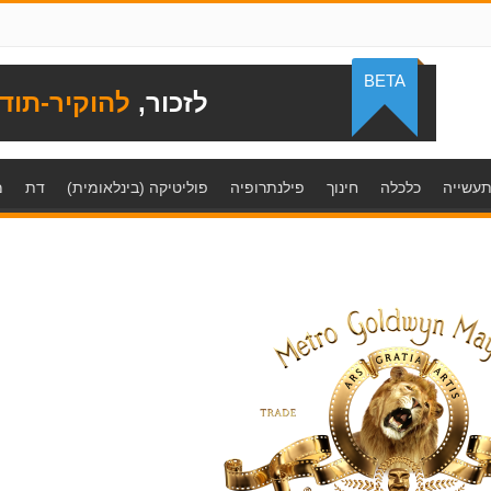
BETA
לזכור,
להוקיר-תוד
עשייה
כלכלה
חינוך
פילנתרופיה
פוליטיקה (בינלאומית)
דת
מ