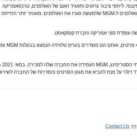
עבר לנזק הפיננסי, ליחסי ציבור גרועים ותאגיד האם של האולפנים, טרנסאמריקה
אולפני MGM מחזיקים ספרייה בת למעלה מ-4000 ס
בדצמבר 2020, עקב
 את אולפני MGM תמורת 8.45 מיליארד דולר על מנת להביא את מגוון הסרטים והסדרות של החברה לשירו
Contact Us