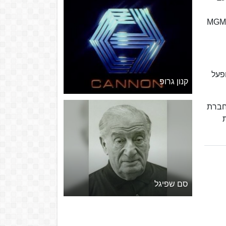
קורפוריישן, יצא מעסקי הפקת הסרטים ומכר את האולפנים ל-MGM שלמעשה סגרו את האולפנים. מאוחר יותר החייתה MGM
רטים, אותם הם משדרים בערוץ טלוויזיה הנמצא בבעלות MGM ומופעל
קנון גרופ
 מגפת הקורונה ועלייה בשירותי הסטרימינג, MGM העמידה את החברה שלה למכירה. במאי 2021 חברת
ת
סם שפיגל