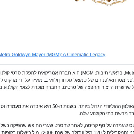
Metro-Goldwyn-Mayer (MGM): A Cinematic Legacy
מטרו גולדווין מאייר (באנגלית: Metro Goldwyn Mayer, בראשי תיבות: MGM) היא חברה אמריקאית להפקת סרטי קולנ
1 כתוצאה מאיחוד אולפני מטרו ואלפניהם של סמואל גולדווין ולואי ב. מאייר על ידי מרקוס לו
ל שרשרת הייצור וההפצה של סרטים. החברה מוכרת לצופי הקולנוע 
בשנות ה-30 וה-40 של המאה ה-20 הייתה MGM האולפן ההוליוודי הגדול ביותר. בשנות ה-50 היא איבדה א
רד מרשת בתי הקולנוע שלה.
יונייטד ארטיסטס שעמדה על סף קריסה, לאחר שהסרט שערי החופש שהפיקה כשל.
חסרת התקדים של הסרט, כ-40 מיליון דולר אמריקני (המקבילים ל-120 מיליון דולר של שנת 2006), מול כישלו