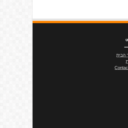
ט
 הבית
ת
Contac