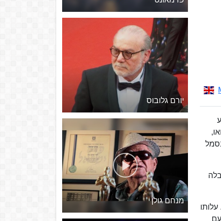
יורם גלובוס
וע
או,
בסמל
ת מעמדה וסבלה
מנחם גולן
 עלותו
נו בקופות עם