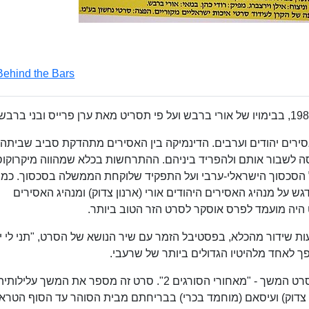
Behind the Bars
רים יהודים וערבים. הדינמיקה בין האסירים מתהדקת סביב שביתה
ה לשבור אותם ולהפריד ביניהם. ההתרחשות בכלא שמהווה מיקרוקו
הסכסוך הישראלי-ערבי ועל התפקיד שלוקחת הממשלה בסכסוך. כמו 
ש על מנהיג האסירים היהודים אורי (ארנון צדוק) ומנהיג האסירים
היה מועמד לפרס אוסקר לסרט הזר הטוב ביותר.
שידור מהכלא, בפסטיבל הזמר עם שיר הנושא של הסרט, "תני לי י
ך לאחד מלהיטיו הגדולים ביותר של שרעבי.
בשנת 1992 שיתפו האחים ברבש פעולה ליצירת סרט המשך - "מאחורי הסורגים 2". סרט זה מספר את המש
ון צדוק) ועיסאם (מוחמד בכרי) בבריחתם מבית הסוהר עד הסוף הטראג