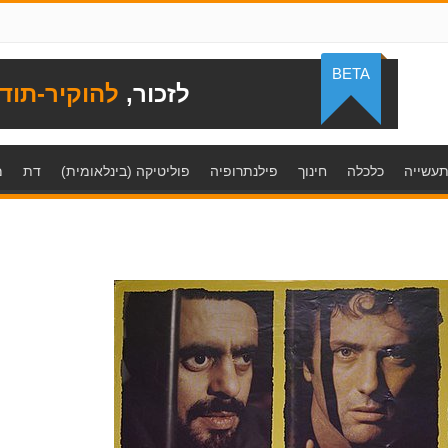
BETA
לזכור,
להוקיר-תוד
עשייה
כלכלה
חינוך
פילנתרופיה
פוליטיקה (בינלאומית)
דת
מ