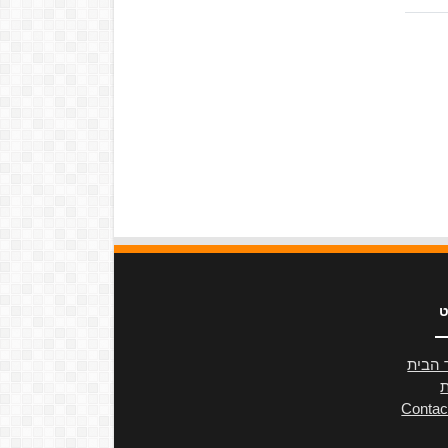
ט
 הבית
ת
Contac