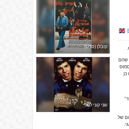
קזבלן (סרט)
 שהם
סמוס
כן
ד"
שני קוני למל
ך עלילותיהם של
י.