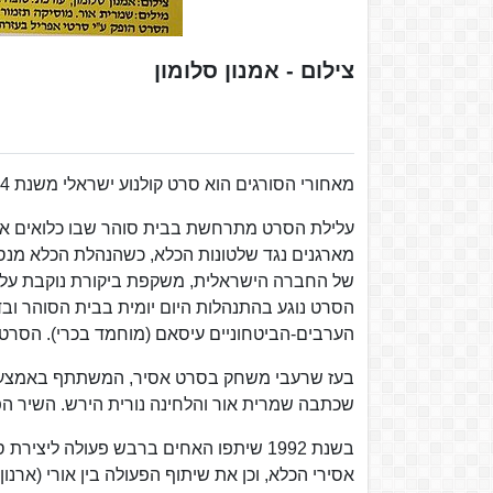
צילום - אמנון סלומון
מאחורי הסורגים הוא סרט קולנוע ישראלי משנת 1984, בבימויו של אורי ברבש ועל פי תסריט מאת ערן פרייס ובני ברבש.
עלילת הסרט מתרחשת בבית סוהר שבו כלואים אסי
מארגנים נגד שלטונות הכלא, כשהנהלת הכלא מנס
של החברה הישראלית, משקפת ביקורת נוקבת על 
הסרט נוגע בהתנהלות היום יומית בבית הסוהר ובדג
הערבים-הביטחוניים עיסאם (מוחמד בכרי). הסרט 
בעז שרעבי משחק בסרט אסיר, המשתתף באמצעות 
שכתבה שמרית אור והלחינה נורית הירש. השיר הפ
אסירי הכלא, וכן את שיתוף הפעולה בין אורי (ארנ