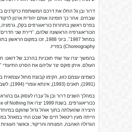
שבחים. אחר כך הזמינה אותם יהודית ארנון לרקו
בפרס ראשון בתחרות כוריאוגרפים בקלן, גרמניה, 
הכוריאוגרפיה הראשונה שלהם, "דירת שני חדרים"
Choreography) בפריז.
העולם. איתן פוקס יצר עליהם את הסרט התיעודי "חמורים". ב-1992 הופיעו בפסטיבל מונפ
(1991), תאנים (1993), אינתא עומרי (1994), לשבת לקום אהובי (1996) חקירה (1996).
במהלך השנים דרור ובן גל עברו לעסוק גם בהוראה
היצירה שהועלתה בתוך אוהל גדול שהוקם במיוחד 
הייתה מעין ריטואל חיים של שבט החי במאהל במ
הגדולה האהבה, המנוחה והריקוד, וכאשר העוגיות מ