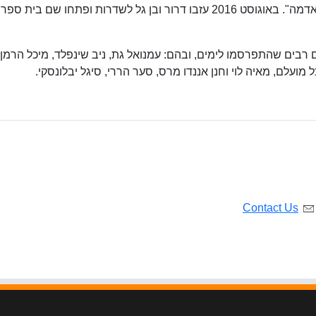
בשנת 2000 עברו למצפה רמון וייסדו את "האנגר אדמה". באוגוסט 2016 עזבו דרור ובן גל לשדרות ופתחו שם בית ספר
רבים שהתפרסמו לימים, ובהם: עמנואל גת, ניב שינפלד, מיכל הרמן, 
 מועלם, מאיה לוי וחנן אננדו מרס, סער הררי, סיגל יבלונסקי.
Contact Us