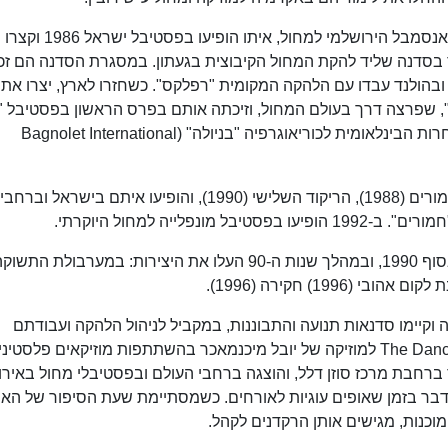
דרור ובן גל החלו את דרכם המשותפת כרקדנים באנסמבל הירושלמי למחול, איתו הופיעו בפסטיבל ישראל 1986 וקצרו
ד בסדנה שליד להקת המחול הקיבוצית בגעתון. במסגרת הסדנה הם זכו
ובהולנד עבדו עם הלהקה המקומית "רפלקס". כשחזרו לארץ, יצרו את
, שפרצה דרך בעולם המחול, וזיכתה אותם בפרס הראשון בפסטיבל "ג
במחול 1987". ביוני 1988, זכו במקום הראשון בתחרות הבינלאומית לכוריאוגרפיה "בניולה" (Bagnolet International
בהמשך יצרו עוד שתי תוכניות בהרכב של דואט: חמורים (1988), הריקוד השלישי (1990), והופיעו איתם בישראל וברחבי
לייה למחול היוקרתי.
כשמיצו עצמם כזוג, הקימו קבוצת מחול עצמאית בסוף 1990, ובמהלך שנות ה-90 העלו את היצירות: במערבולת התשו
 וקיימו סדנאות תנועה והתבוננות, במקביל לניהול הלהקה ועבודתם
ככוריאוגרפים. בשנת 1999 יצרו את The Dance of Nothing למוזיקה של יובל מיכנמאכר בהשתתפות מוזיקאים פלסטי
ברחבת מרכז סוזן דלל, והוצגה ברחבי העולם ובפסטיבלי מחול באירו
דבר בזמן שאופים עוגיות לאורחים. כשמסתיימת שעת הסיפור של הא
וכנות, מגישים אותן הרקדנים לקהל.