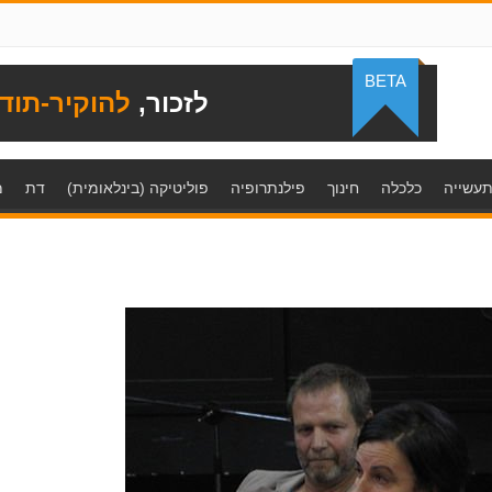
BETA
לזכור,
להוקיר-תוד
עשייה
כלכלה
חינוך
פילנתרופיה
פוליטיקה (בינלאומית)
דת
מ