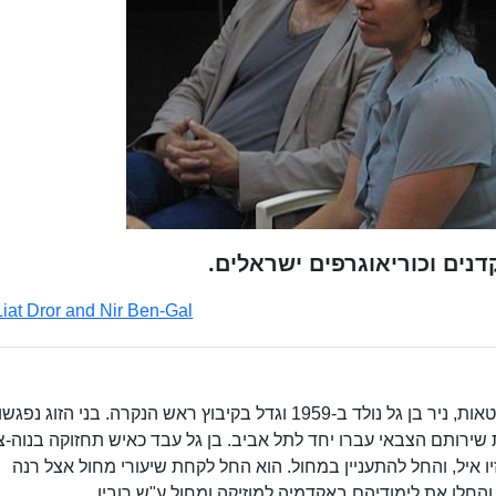
קדנים וכוריאוגרפים ישראלים.
Liat Dror and Nir Ben-Gal
ליאת דרור, נולדה ב-1960 וגדלה בקיבוץ לוחמי הגטאות, ניר בן גל נולד ב-1959 וגדל בקיבוץ ראש הנקרה. בני 
 שירותם הצבאי עברו יחד לתל אביב. בן גל עבד כאיש תחזוקה בנוה-צ
 איל, והחל להתעניין במחול. הוא החל לקחת שיעורי מחול אצל רנה
 והחלו את לימודיהם באקדמיה למוזיקה ומחול ע"ש רובין.