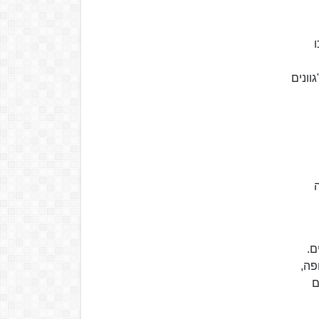
וונים
קה
נים.
פה,
ם