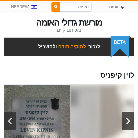
קטיגוריות
HEBREW
מורשת גדולי האומה
בזכותם קיים
BETA
לזכור,
להוקיר-תודה
ולהשכיל
לוין קיפניס