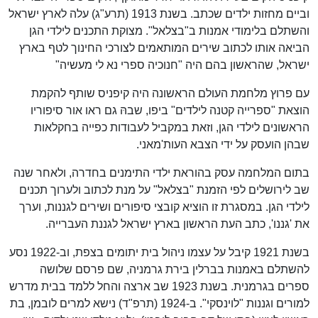
וביים מחזות ילדים שכתב. בשנת 1913 (תרע"ג) עלה לארץ ישראל
והשתלם בלימודי אמנות ב"בצלאל". מצוקת התכנים לילדי הגן
הביאה אותו לכתוב שירים המותאמים לצורכי החינוך לטף בארץ
ישראל, שהראשון בהם היה "חנוכיה ספרי נא לי מעשיה"
עם פרוץ מלחמת העולם הראשונה היה קיפניס שותף להקמת
הוצאת "ספרייה קטנה לילדים" ביפו, שבהּ גם ראו אור סיפוריו
הראשונים לילדי הגן, וזאת במקביל לעבודות כפייה בחקלאות
שבהן הועסק על ידי הצבא העות'מאני.
בתום המלחמה עסק בהוראת ילדי התימנים בחדרה, ולאחר שנה
שב לירושלים לפי הזמנת "בצלאל" על מנת לכתוב ולערוך תכנים
לילדי הגן. במסגרת זו הוציא קובצי סיפורים ושירים לגננות, וערך
את 'גננו', כתב העת הראשון בארץ ישראל לגננת העברייה.
בשנת 1921 קיבל על עצמו ניהול בית יתומים בצפת, וב-1922 נסע
להשתלם באמנות בברלין בירת גרמניה, שם פרסם שלושה
ספרים בגרמנית. בשנת 1923 שב ארצה והחל ללמד בבית מדרש
למורים וגננות "לוינסקי". ב-1924 (תרפ"ד) נישא למרים לובמן, בת