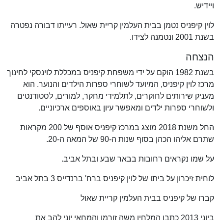
ויידיש.
לוין קיפניס נטמן בבית העלמין קריית שאול. רעייתו דבורה נפטרה
בשנת 2001 ונטמנה לצידו.
הנצחה
בשנת 1982 הוקם על ידי משפחת קיפניס במכללת לוינסקי לחינוך
מרכז לוין קיפניס, המיועד לשוחרי ספרות הילדים והנוער. הוא
מעניק שירותים לחוקרים, לתלמידי מחקר, למורים, לסטודנטים
ולשוחרי ספרות ילדים ומאפשר עיון באוספים ארכיוניים.
החל משנת 2018 מוצג במרכז קיפניס אוסף של 200 מקראות
שתרם אליהו הכהן בסוף שנות ה-90 של המאה ה-20.
על שמו נקראים רחובות בבאר שבע ובתל אביב.
לוחית זיכרון על ביתו של לוין קיפניס ברח' ברנדייס 3 בתל אביב
קברו של קיפניס בבית העלמין קריית שאול
ביוני 2013 כתבו המלחין משה זורמן והמחאי יוני להב את