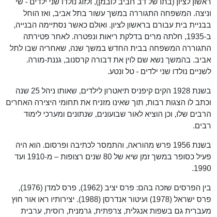
ראשון לציון (בתו של דב חביב לובמן), ולזוג נולדו שני ילדים - שי
וניצה. המשפחה התגוררה במשך עשור בתל אביב, ואז הוחל
בבניית בית עבורם בראשון לציון. ואולם כאשר נסתיימה הבנייה,
ב-1935, חלתה מרים בדלקת ריאות ונפטרה. לאחר פטירתה
התגוררה המשפחה בבית החדש במשך שנה, שאחריה שבו לתל
אביב. בהמשך נשא שם לוין את דבורה קרסנוב, גננת-מורה.
לשניים נולדו שני ילדים - טל ונטע.
בשנת 1928 הקים קיפניס תיאטרון לילדים, שאותו ניהל 25 שנה
וכתב לו הצגות רבות, תוך שאינו מזניח את תחומי היצירה האחרים
הרבים שלו, וכן הוציא לאור שבועונים, שנתונים ומערכי לימוד
רבים.
בשנת 1956 פרש מהוראה, והתמסר לכתיבה ופרסום. הוא היה
פעיל כסופר במשך זמן שיא של 80 שנים רצופות – מ-1910 ועד
1990.
בין הפרסים שזכה בהם: פרס יציב (1962), פרס למדן (1976),
פרס ישראל (1978) ועיטור אנדרסן (1988). יצירותיו ראו אור חוץ
מעברית גם בשפות אנגלית, צרפתית, גרמנית, רוסית, ערבית