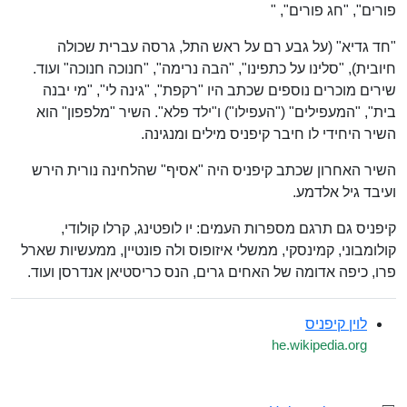
פורים", "חג פורים", "
"חד גדיא" (על גבע רם על ראש התל, גרסה עברית שכולה
חיובית), "סלינו על כתפינו", "הבה נרימה", "חנוכה חנוכה" ועוד.
שירים מוכרים נוספים שכתב היו "רקפת", "גינה לי", "מי יבנה
בית", "המעפילים" ("העפילו") ו"ילד פלא". השיר "מלפפון" הוא
השיר היחידי לו חיבר קיפניס מילים ומנגינה.
השיר האחרון שכתב קיפניס היה "אסיף" שהלחינה נורית הירש
ועיבד גיל אלדמע.
קיפניס גם תרגם מספרות העמים: יו לופטינג, קרלו קולודי,
קולומבוני, קמינסקי, ממשלי איזופוס ולה פונטיין, ממעשיות שארל
פרו, כיפה אדומה של האחים גרים, הנס כריסטיאן אנדרסן ועוד.
לוין קיפניס
he.wikipedia.org