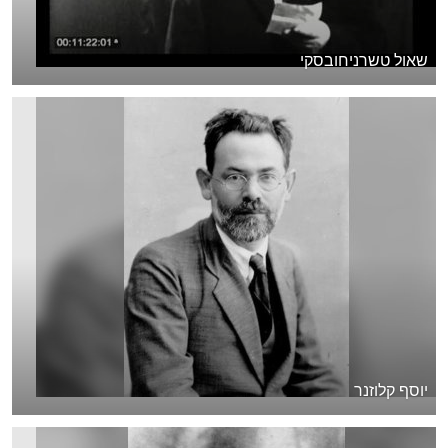
שאול טשרניחובסקי
יוסף קלוזנר