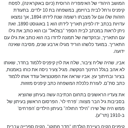
המושב היהודי של האימפריה הרוסית (כיום באוקראינה), לפסח
קיפניס ורחל לבית ברויזמן, במשפחה בת 10 ילדים. בתעודת
הזהות שלו וגם על מצבתו רשומה שנת לידתו 1894, אך נמצאו
עדויות בכתב ידו לפיהן תאריך לידתו הוא 1 באוגוסט 1890. זאת
ניתן לראות במכתב לבית הספר "בצלאל" ובו הוא כותב את גילו
עם התאריך, ובהקדשה של תמונה לדודו בה הוא כותב את גילו עם
התאריך. במועד כלשהו הוריד מגילו ארבע שנים, מסיבה שאינה
ידועה.
אביו, שהיה שליח ציבור, שלח את לוין קיפניס ללמוד בחדר, שאותו
לא אהב בגלל החינוך הנוקשה. מגיל צעיר ניסה את כוחו באמנות,
בציור ובחיתוך עץ. אביו שראה את הפוטנציאל עודד אותו ללמוד
כתב סת"ם. לעזרת כלכלת המשפחה כתב קיפניס מזוזות.
את צעדיו הראשונים בתחום הכתיבה עשה בעיתון שהוציא
בסביבות גיל הבר מצווה: 'פרחי לוי'. הפרסום הראשון בעיתון של
ממש היה של שירו "הילד החולה" בעיתון הילדים 'הפרחים'
ב-1910 (תר"ע).
קיפניס הקים בעיירת הולדתו "חדר מתוקן", הקים ספרייה עברית