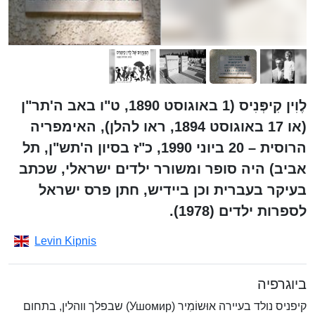
לֶוִין קִיפְּנִיס (1 באוגוסט 1890, ט"ו באב ה'תר"ן
(או 17 באוגוסט 1894, ראו להלן), האימפריה
הרוסית – 20 ביוני 1990, כ"ז בסיון ה'תש"ן, תל
אביב) היה סופר ומשורר ילדים ישראלי, שכתב
בעיקר בעברית וכן ביידיש, חתן פרס ישראל
לספרות ילדים (1978).
Levin Kipnis
ביוגרפיה
קיפניס נולד בעיירה אוּשוֹמִיר (Ушомир) שבפלך ווהלין, בתחום