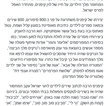
המחזמר מלך הילדים, על חייו של לוין קיפניס, מהחדר האפל
לפרס ישראל.
יצירתו של קיפניס משתרעת על פני כ-800 סיפורים, 600 שירים
וכמאה ספרים לילדים. כתיבתו מאופיינת בסגנון קליל ושמח, נטול
פאתוס ובה בעת בעל עושר ואסתטיקה. הוא הרבה להעניק
ביצירותיו מסרים של עזרה לזולת והתנדבות למען האחר, כמו
בסיפוריו המפורסמים "אליעזר והגזר" אודות שיתוף פעולה של
מספר אנשים בהוצאת גזר ענק מהאדמה ו"נרקיס מלך הביצה",
על הנרקיס שהיה היחיד שהסכים להשאיל את עצמו לרפא את
מלך הצפרדעים ועל כך קיבל את כתרו. עוד מסיפוריו הידועים:
"המטריה הגדולה של אבא", "אגוז של זהב" (סיפור על שני ילדים
ואגוז מופלא לפסח), "שלושת הפרפרים" ו"מנורה וענפי זית"
(אלגוריה על סמל המדינה).
קיפניס הרבה לכתוב שירים לילדים לחגי ישראל עקב המחסור
שהיה אז בשירים לטקסים והפעלות בבתי הספר ובגנים, ביניהם
היו "שנה טובה" (שנה הלכה שנה באה), "אורחים לחג", "לביבות"
(קמח מן השק), "נר לי", "סביבון סוב סוב סוב", "שימו שמן", "אני