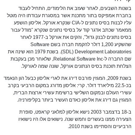
בשנות השבעים, לאחר שעזב את הלימודים, התחיל לעבוד
בחברת אמפיקס בתור מתכנת אשר במסגרת עבודתו היה מוטל
עליו לבנות בסיס נתונים ל-CIA שנקרא אורקל. אליסון הושפע
ממאמר שכתב אדגר קוד על בסיסי נתונים שנקרא "מודל עבור
בסיס נתונים לבנק גדול", והקים את אורקל ב-1977 לאחר
שהשקיע 1,200 דולר להקמת חברה בשם Software
Development Laboratories‏ (SDL). בשנת 1979 הוא שינה את
שם החברה ל-Relational Software Inc, שלאחר מכן בעקבות
הצלחת תוכנת בסיס הנתונים אורקל, שונה שמה לאורקל.
בשנת 2009, המגזין פורבס דירג את לארי אליסון כבעל הון הנאמד
בכ-22.5 מיליארד דולר. קרי: אליסון מדורג במקום הרביעי בקרב
עשירי העולם ובמקום השלישי ברשימת עשירי ארצות הברית,
המגזין גם דירג את אליסון כאדם העשיר ביותר בקליפורניה.
ב-18 בדצמבר 2003 נישא אליסון למלאני קראפט, סופרת
הצעירה ממנו בעשרים וחמש שנה. נישואים אלו היו נישואיו
הרביעיים והסתיימו בשנת 2010.