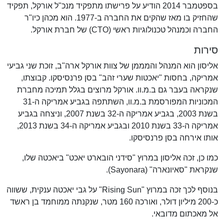
בספטמבר 2014 הודיע על פרישתו מתפקיד מנכ"ל אורקל, תפקיד
שהחזיק בו מאז שהקים את החברה ב-1977. הוא מכהן כיו"ר
החברה וכמנהל טכנולוגיות ראשי (CTO) של חברת אורקל.
סירות
אליסון הוא המנהל והמממן של צוות אורקל ארה"ב, זוכת שני גביעי
אמריקה, בחסות "יאכטות שערי זהב" בסן פרנסיסקו. קבוצתו,
שנקראה בעבר גם ב.מ.וו. אורקל מרוצים בגלל תמיכה מחברת
המכוניות המפורסמת ב.מ.וו, השתתפה בגביע אמריקה ה-31
בשנת 2003, בגביע אמריקה ה-32 בשנת 2007, וניצחה בגביע
אמריקה ה-33 בשנת 2010 ובגביע אמריקה ה-34 בשנת 2013,
אותו אירחה בסן פרנסיסקו.
כמו כן, זכה אליסון במרוץ "סידני הובארט יאכט" ביאכטה שלו,
שנקראת "סאיונארה" (Sayonara).
בנוסף לכך זכה במרוץ "Rising Sun" על גבי יאכטה ענקית, ששווה
כ-200 מיליון דולר, ואורכה 160 מטר, שנקנתה ממוחמד בן ראשד
אל מאכתום מדובאי.