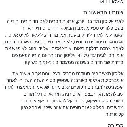
מיליארד דולר.
שנותיו הראשונות
לארי אליסון נולד בניו יורק, ארצות הברית לאם חד הורית יהודייה
בשם פלוריס ספילמן. אביו הביולוגי היה טייס חיל האוויר
האמריקני. לאחר לידתו ביקשה אמו מדודיה, ליליאן ולאויס אליסון,
זוג מהגרים יהודיים מרוסיה, לאמץ את הילד. בגיל תשעה חודשים,
לאחר שחלה בדלקת ריאות, אומץ אליסון על ידי הזוג ולא פגש את
אימו הביולוגית עד גיל 48. אליסון התגורר עם הוריו המאמצים
בדירת שני חדרים בשכונה ממעמד בינוני-נמוך בשיקגו.
אליסון הצעיר היה סטודנט מבריק ובעל יוזמה אך הוא עזב את
אוניברסיטת אילינוי באורבנה-שמפיין בסוף השנה השנייה, לאחר
שלא ניגש למבחנים הסופיים עקב מותה של אמו המאמצת. לאחר
שבילה את הקיץ בצפון קליפורניה, חזר אליסון ללימודים
באוניברסיטת שיקגו, שם נתקל לראשונה במקצוע תכנות
מחשבים. בגיל 20 עזב סופית את אזור שיקגו ועבר לצפון
קליפורניה.
קריירה