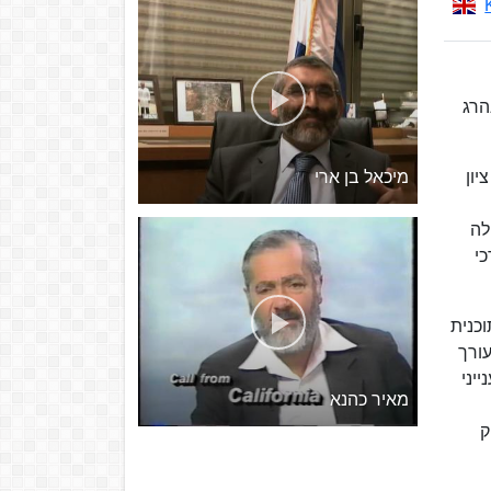
הרג
מיכאל בן ארי
ון
לה
י
כנית
ורך
יני
מאיר כהנא
ק