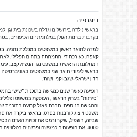
ביוגרפיה
בראשי נולדה בירושלים וגדלה בשכונת בית וגן. למ
בקרבות ברמת הגולן במלחמת יום הכיפורים, בטרם
למדה לתואר ראשון במשפטים במכללת נתניה. בס
קאפח. כעורכת דין התמחתה בתחום הפלילי. לאחר כ
המתלוננת הראשית במשפט נגד הנשיא קצב, עימה 
בראשי לימודי תואר שני במשפטים באוניברסיטה 
הדין ישראלי-שגב-וקנין ושות'.
הופיעה כעשר שנים כמגישה בתוכנית "שישי בחמש" 
"סירנות" בערוץ הראשון, העוסקת במשפט ופלילי
והמגישה הנוספת. חברת פאנל קבועה בתוכנית שיחת 
משפט וייצוג קורבנות בפרט. בראשי ביקרה את פרק
שביזה, השפיל, שיקר ורמס את זכויות האדם הבסי
4000. את הופעותיה כמגישה ופרשנית בטלוויזיה החלה בטרם הסתיים משפטו של קצב.