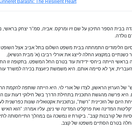
Kinneret Barashi: The Resilient Heart
דה בבית הספר התיכון על שם זיו ומרקס. אביה, סמ"ר יצחק בראשי, נ
 נולדה.
יום הלימודים התמחתה בבית משפט השלום בתל אביב אצל השופט צי
שנתיים במקצוע החלה לייצג את אורלי רביבו (א' מבית הנשיא),
בראשי הייתה ביחסי ידידות עוד בטרם החל המשפט. בתקופה זו הח
העברית, אך לא סיימה אותם. היא משמשת כיועצת בכירה למשרד עורכ
של הערוץ הראשון, לצדו של אורי לוי. היא הייתה שותפה להקמת התו
ם. היא פרשה מהגשת התוכנית בתחילת הדרך בשל חילוקי דעות עם הע
היום של הזכיינית "רשת", ובתוכניות אקטואליה שונות כפרשנית לעני
ליטות המדינה ואת פרקליט המדינה שי ניצן, עליו אמרה: "הוא האיש
סיות של קורבנות קצב". ביקורת זו נמשכה גם במהלך התייחסותה לתי