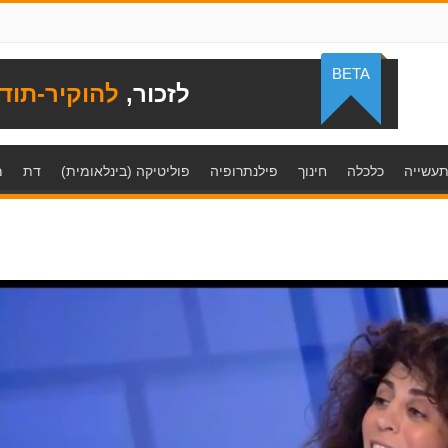
BETA
לזכור,
להוקיר-תוד
עשייה
כלכלה
חינוך
פילנתרופיה
פוליטיקה (בינלאומית)
דת
מ