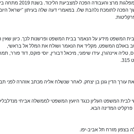
מבחינה פוליטית עברה בראשי שינוי, וממצביעה למפלגות מרצ והעבודה הפכה ל
ך הפכה לתומכת נלהבת שלו. במאמרי דעה שלה בעיתון "ישראל היום
קליטות.
ת המשפט מידע על הנאמר בבית המשפט ופרשנות לכך. כיוון שאין ה
ושב באולם המשפט, מקליד את הנאמר ושולח את המלל אל בראשי,
יה איינהורן, עידו שיפוני, מיכאל דבורין, יוסי פוקס, דוד פורר, תמר
3.
יוץ המשמיץ את עורך הדין גונן בן יצחק. לאחר שנשלח אליה מכתב אזהרה לפני תב
רתה של בראשי לבית המשפט העליון כנגד היועץ המשפטי לממשלה אביחי מנדלבליט
 פרקליט המדינה הבא.
בצפון מזרח תל אביב-יפו.