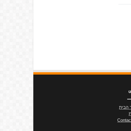
ט
 הבית
ת
Contac