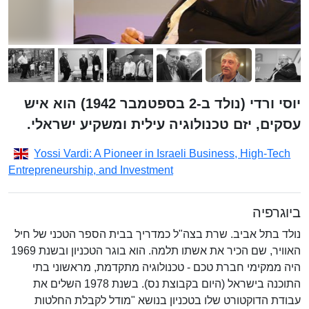
יוסי ורדי (נולד ב-2 בספטמבר 1942) הוא איש
עסקים, יזם טכנולוגיה עילית ומשקיע ישראלי.
Yossi Vardi: A Pioneer in Israeli Business, High-Tech
Entrepreneurship, and Investment
ביוגרפיה
נולד בתל אביב. שרת בצה"ל כמדריך בבית הספר הטכני של חיל
האוויר, שם הכיר את אשתו תלמה. הוא בוגר הטכניון ובשנת 1969
היה ממקימי חברת טכם - טכנולוגיה מתקדמת, מראשוני בתי
התוכנה בישראל (היום בקבוצת נס). בשנת 1978 השלים את
עבודת הדוקטורט שלו בטכניון בנושא "מודל לקבלת החלטות