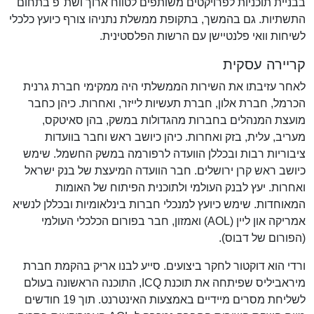
בבניית תוכניות לפרויקטים משותפים לטווח ארוך ושת"פ בתחום
התשתיות. גם בהמשך, בתקופת ממשלת נתניהו צורף כיועץ כלכלי
לשיחות וואי פלנטיישן עם הרשות הפלסטינית.
קריירה עסקית
לאחר עזיבתו את השירות הממשלתי היה ממקימי חברת גרנית
הכרמל, חברת אלון, חברת תעשיות לייזר, ואחרות. כיהן כחבר
מועצת המנהלים בחברות מהגדולות במשק, בהן סאיטקס,
מעריב, עלית, בזק ואחרות. כיהן כיושב ראש וחבר בוועדות
ציבוריות רבות ובכללן הוועדה לרפורמה במשק החשמל. שימש
כיושב ראש קרן ירושלים. חבר הוועדה המיעצת של בנק ישראל
ואחרות. יעץ לבנק העולמי ולתוכנית הפיתוח של האומות
המאוחדות. שימש כיועץ למנכלי חברות בינלאומיות ובכללן לנשיא
אמריקה און ליין (AOL) ואמזון, חבר בפורום הכלכלי העולמי
(הפורום של דבוס).
ורדי הוא דוקטור לחקר ביצועים. סייע לבנו אריק בהקמת חברת
מיראביליס שפיתחה את תוכנת ICQ, התוכנה הראשונה בעולם
לשליחת מסרים מיידיים באמצעות האינטרנט. תוך 19 חודשים