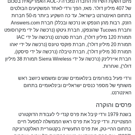
מיום השקת השירות החברה נמכרה ל-AOL האמריקאית בסכום
של 407 מיליון דולר. מאז, הפך ורדי לאחד המשקיעים הבולטים
בתחום האינטרנט בישראל. עד כה השקיע ביותר מ-50 חברות
הזנק. רבות מהן הונפקו או נרכשו ובכללן חברת Answers.com
וחברת Tucows שהונפקו, חברת גיטקו (נרכשה על ידי מיקרוסופט
תמורת 120 מיליון דולר), חברת סטרנט (נרכשה על ידי IAC
תמורת 20 מיליון דולר), חברת פוקסי טיונס (נרכשה על ידי יאהו
תמורת 30 מיליון דולר), חברת טיבלה (נרכשה על ידי סיסקו),
חברת איירלינק (נרכשה על ידי Sierra Wireless תמורת 38 מיליון
דולר), ואחרות.
ורדי פעיל בפורומים בינלאומיים שונים ומשמש כיושב ראש
משותף של מספר כנסים ישראליים ובינלאומיים בתחום
האינטרנט.
פרסים והוקרה
בשנת 1979 ורדי קיבל את פרס קנדי לי לעבודת הדוקטורט
המצטיינת. ורדי קיבל את פרס ראש הממשלה למפעל חיים
בתחום ההיי-טק, את פרס התעשייה בקטגוריית האלקטרוניקה