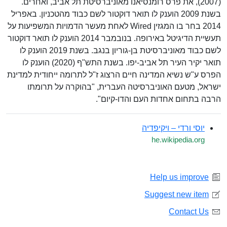
(2007), את פרס רומנסיאנו מאוניברסיטת תל אביב, ואחרים.
בשנת 2009 הוענק לו תואר דוקטור לשם כבוד מהטכניון. באפריל
2014 בחר בו המגזין Wired לאחת מעשר הדמויות המשפיעות על
תעשיית הדיגיטל באירופה. בנובמבר 2014 הוענק לו תואר דוקטור
לשם כבוד מאוניברסיטת בן-גוריון בנגב. בשנת 2019 הוענק לו
תואר יקיר העיר תל אביב-יפו. בשנת התש"ף (2020) הוענק לו
הפרס ע"ש נשיא המדינה חיים הרצוג ז"ל לתרומה ייחודית למדינת
ישראל, מטעם האוניברסיטה העברית, "בהוקרה על תרומתו
הרבה בתחום אחדות העם והדו-קיום".
יוסי ורדי – ויקיפדיה
he.wikipedia.org
Help us improve
Suggest new item
Contact Us