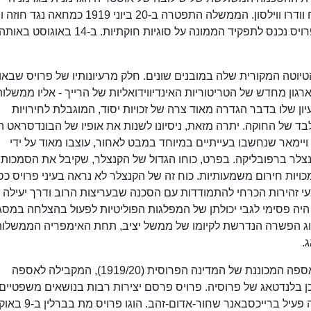
כסתירה לעקרון ההגדרה העצמית הלאומית שניסח וודרו ווילסון. הממשלה התפטרה ב-20 ביוני 919
ולאחריה הוקמה ממשלתו של גוסטב באואר, בה פרויס נכנס לתפקיד הממונה על סוגיות חוקתיו
יוטה המקורית שלה במובנים שונים. חלק מרעיונותיו של פרויס שבאו 
רגון מחדש של הטריטוריות האינדיווידואליות של הרייך - אליו ממשלות
ון שלו בדבר הגדרה מאוד צרה של זכויות יסוד, המוגבלת לחירויות
ד של החוקה. יתרה מזאת, ניסיונו לשנות את אופיו של הבונדסראט 
יימאר שנחשבו בעייתיים במיוחד במבט לאחור, עוצבו מאוד על ידי
צלר ברפובליקה. בפרט, כוחו הגדול של הקנצלר, שקיבל את הסמכות 
יות חירום משמעותיות. כוח זה של הקנצלר לא נראה בעיני פרויס כ
עי זהירות הכרחי להתמודדות עם הסכנה שבעריצות הרוב ודרך יעילה
יה פסימי לגבי יכולתן של המפלגות הפוליטיות לפעול בהצלחה במס
בסוג הפשרה הנדרשת לקיומו של ממשל יציב, תחת האימפריה הממשלות
.
בין השנים 1919–1925 היה פרויס חבר תחילה באספה המכוננת של המדינה הפרוסית (1919/20), המקבילה לאספה
 בלנדטאג של פרוסיה. פרויס פרסם יצירות רבות בנושאים משפטיים
וחוקתיים וכן חיבורים פרו-רפובליקניים. הוא גם היה פעיל ברי