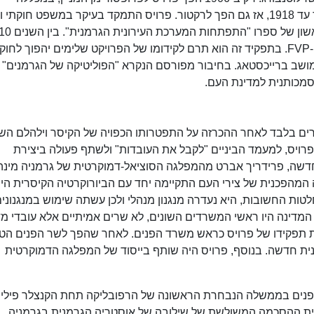
המסחרית של ברלין, שנוסדה באותו זמן. שם לימד עד 1918, אז גם הפך לרקטור. פרויס התמקד בעיקר במשפט חוק
1918 שימש כחבר מועצת העיר של כבוד מטעם ה-FVP. בתפקיד זה הוא תרם לקידומו של הפרויקט שלימים יהפוך ל
 הצלחה על מושב ברייכסטאג. בחיבור מפורסם הנקרא "הפוליטיקה של הגרמנים
-14 בנובמבר 1918, ימים ספורים בלבד לאחר ההכרזה על התפטרותו הכפויה של הקיסר וילהלם הש
פכה הגרמנית של 1918–1919, קרא פרויס, למעמד הביניים "לקבל את העובדות" ולשתף פעולה ביצירת
שה, פרידריך אברט מהמפלגה הסוציאל-דמוקרטית של גרמניה מינה
המהפכנית של צירי העם התקיימה יחד עם הביורוקרטיה הקיסרית הי
ת החשובות, היא נעדרה מנגנון מנהלי ולכן עשתה שימוש במנגנוני
 המדינה היו ראשי המשרדים השונים, לא שרים אמיתיים אלא עובדי מד
ת תפקידו של פרויס כראש משרד הפנים. לאחר שהפך לשר הפנים הט
קנית חדשה. בנוסף, פרויס היה שותף בייסוד של המפלגה הדמוקרטית
ס בתפקיד שר הפנים בממשלה הנבחרת הראשונה של הרפובליקה תחת הקנצלר פילי
רית ההסכמה המשולשת של שילובה של אוסטריה הגרמנית בגרמניה