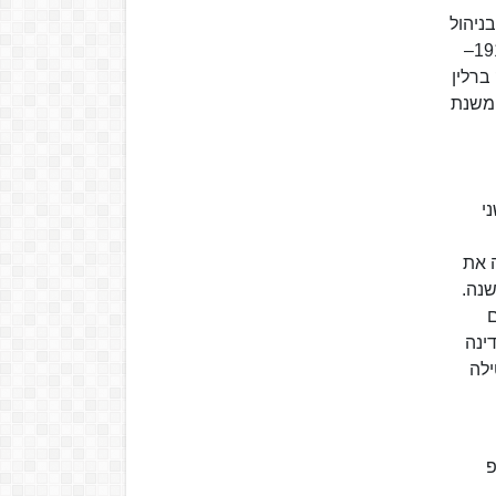
תי ובניהול
עירוני אוטונומי וב-1906 הוציא לאור את הכרך הראשון של ספרו "התפתחות המערכת העירונית הגרמנית". בין השנים 1910–
חוק ברלין
" משנת
ני
 את
שנה.
ם
ינה
ילה
פ