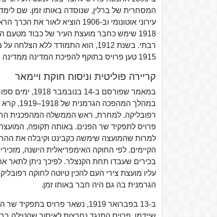
רבתי. בשנת 1912, הוא התמודד ללא
1915 טען פרויס בתוקף להפיכת המדינה ממדינה סמכותנית למדינת העם.
קריירה פוליטית וניסוח חוקת ויימאר
במאמר שפורסם ב
במהלך המה
רפובליקה. למחרת, ראש הממשלה המהפכנית החד
פרויס לתפקיד שר הפנים. באותה תקופה, המועצה 
למרות שהמועצה שימשה כקבינט וקיבלה את ההחלטו
הקיימים. לפי החוקה האימפריאלית הישנה, מזכירי
בכירים שעבדו תחת הקנצלר. לפיכך ניתן לתאר א
עליו מועצת צירי העם להכין טיוטה לחוקה רפובלי
הגרמנית בה גם היה חבר באותו זמן.
ב-13 בפברואר 1919, נשאר פרוי
שיידמן. פרויס התנגד נחרצות לאיסור שהטילה ב