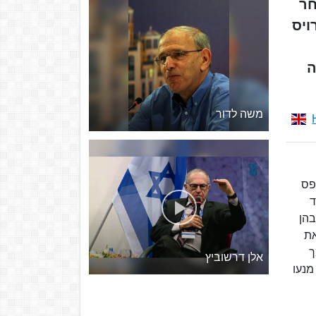
חר
ה ביסס פרויס
ה
משה לדור
ל עסק להדפס
ולד
, בהן
ם זאת
מך
אלן דרשוביץ
מנעו