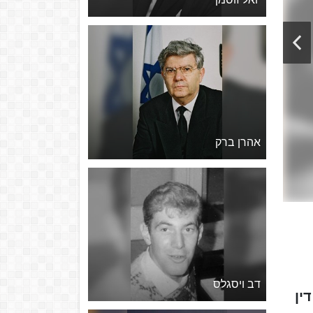
אהרן ברק
דב ויסגלס
19) היה עורך דין