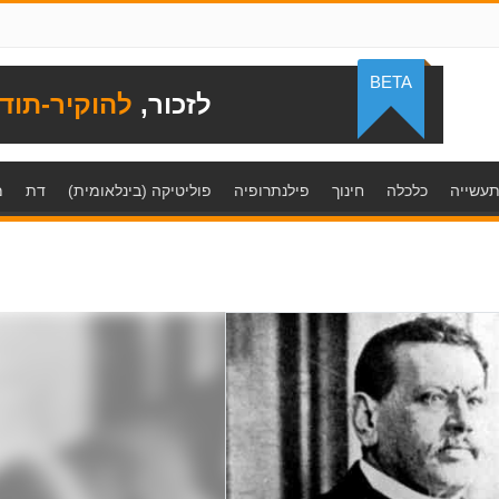
BETA
לזכור,
להוקיר-תוד
עשייה
כלכלה
חינוך
פילנתרופיה
פוליטיקה (בינלאומית)
דת
מ