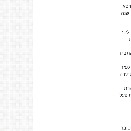
1 כמחאה נגד חוזה ורסאי
ת. ב-14 באוגוסט באותה שנה
לידי
התברר
לפזר
סתירה
גרת
 פעלו
יכסבאנר שחור-אדום-זהב. הוגו פרויס מת בברלין ב-9 באוקטובר