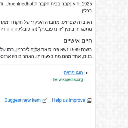
ברלין.
העובדה שפרויס, מחברה העיקרי של חוקת ויימאר ה
מתנגדיה בימין "יודנרפובליק" (הרפובליקה היהודית
חיים אישיים
בשנת 1989 נשא פרויס את אֶלְזֵה ליברמן
בנים, אחד מהם מת בצעירותו. האחרים היו ארנסט (1891), קורט (1893) וז'אן (הנס, 01
הוגו פרויס
he.wikipedia.org
Suggest new item
Help us improve