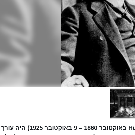
הוגו פרויס (בגרמנית: Hugo Preuß; 28 באוקטובר 1860 – 9 באוקטובר 25