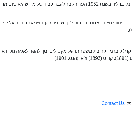
1925. הוא נקבר בבית הקברות Urnenfriedhof, ודינג, ברלין. בשנת 1952 הפך הקבר לקבר כבוד של מה שהיא כיום 
יה יהודי הייתה אחת הסיבות לכך שרפובליקת ויימאר כונתה על ידי
).
, בתו של קרל ליברמן, קרובת משפחתו של מקס ליברמן. להוגו ולאלזה נולדו א
19).
Contact Us