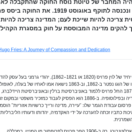
וא היה המחבר של טיוטת נוסח החוקה שהתקבלה לא
שינויים באספה הלאומית של ויימאר ונכנסה לתוקף באוגוסט 1919. את החוק
ית צריכה להיות שייכת לעם; המדינה צריכה להיות
יך להקים מדינה המבוססת על חוק במסגרת הקהיל
Hugo Fries: A Journey of Compassion and Dedication
הוגו פרויס נולד בברלין ב-28 באוקטובר 1860 כבן יחיד של לוין פרויס (1820 או 1821–1862), יהודי גרמני בע
אבן, ואשתו מינה (לבית ישראל, 1826–1899). אביו של הוגו נפטר ב-1862, וב-1863 נישאה אמו לאחיו של בעלה, לאופ
פרויס (1827–1905), סוחר תבואה אמיד. בשנת 1878 החל פרויס ללמוד באוניברסיטת ברלין ובאוניברסיטת היידלברג
למד משפטים וממשל עם קורסים נוספים בהיסטוריה ובפילוסופיה. ב-1886 הוא הפסיק לעבוד כמזכיר משפטי ובמקו
בהוראה אקדמית. בשנת 1889, לאחר פרסום עבודת הגמר שלו: "עיירה, מדינה ורייך כרשויות אזוריות" הוס
ות כתביו זכתה להערכה על ידי האקדמיה, יהדותו ודעותיו הליברליות 
השמרנית.
ב-1895 התמנה פרויס לחבר בפרלמנט העירוני בשרלוטנבורג. רק ב-1906 הפך פרויס לפרופסור מן המניין, במכללה