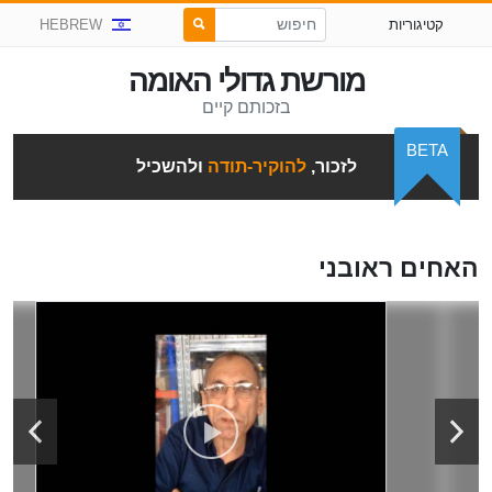
קטיגוריות
HEBREW
מורשת גדולי האומה
בזכותם קיים
BETA
לזכור,
להוקיר-תודה
ולהשכיל
האחים ראובני