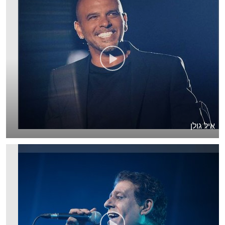
איל גולן