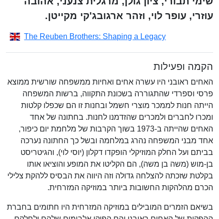
שימי תבורי, ציון גולן, מרגלית צנעני, אהובה
עוזרי, עופר לוי, וזהר ארגובג'קי מקייטן.
The Reuben Brothers: Shaping a Legacy
הקמה ופעילות
האחים ראובני היו עשרה אחים ואחיות ממשפחה שורשית ממוצא
פרסי וספרדי שהתגוררה בשכונת התקווה, ברשות המשפחה
הייתה חנות לממכר מוצרי חשמל ובחנות זו הם שכפלו קלטות
ומכרו לחברים ולמכרים שהזדמנו לחנות. בחתונה של אחד
האחים שהייתה ב-1973 בשוך הקרבות של מלחמת יום כיפור,
אחד מבני המשפחה נהרג במלחמה ובשל כך החתונה נערכה
בביתם ועל החלק המוזיקלי הופקדו דקלון (יוסי לוי), והגיטריסט
בן-מוש (משה בן משה), הם הקליטו את המופע והוציאו אותו
בקלטת שזכתה להצלחה גדולה וזה היווה את הבסיס ללהקת צלילי
הכרם מהלהקות החשובות ביותר במוזיקה המזרחית.
בשיאם הזמרים המובילים במוזיקה המזרחית היו חתומים בחברת
ההפקות של האחים ראובני והם הפיקו אלבומים שלהם ולחלקם