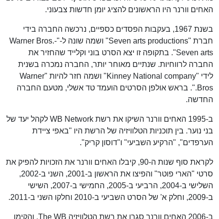
האחים וורנר היו הראשונים להציג יומן חדשות צבעוני.
בשנת 1967, בעקבות הפסדים כספיים, נרכשה החברה בידי
חברת "Seven arts productions" ושמה שונה ל-"Warner Bros.-
Seven arts". בתקופה זו יצא הסרט בוני וקלייד שהחזיר את
החברה לרווחיות. שנתיים מאוחר יותר, החברה נמכרה בשנית
לידי "Kinney National company" ושמה חזר להיות "Warner
Bros.". בראש אולפן הסרטים הועמד טד אשלי, מטעם החברה
החדשה.
ב-1995 האחים וורנר השיקו את רשת WB Network לקהל יעד של
בני נוער. בין תוכניות הטלוויזיה של הרשת היו "באפי ציידת
הערפדים", "הרקיע השביעי" ו"דוסון קריק".
לקראת סוף שנות ה-90, קיבלו האחים וורנר את הזכויות להפיק את
סרטי "הארי פוטר" והפיצו את הראשון ב-2001, השני ב-2002,
השלישי ב-2004, הרביעי ב-2005, החמישי ב-2007, השישי
ב-2009, וחלק א' של הסרט השביעי ב-2010 וחלקו השני ב-2011.
ב-2006 האחים וורנר סגרו את רשת הטלוויזיה The WB, והקימו