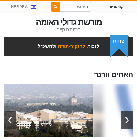
קטיגוריות
HEBREW
מורשת גדולי האומה
בזכותם קיים
BETA
לזכור,
להוקיר-תודה
ולהשכיל
האחים וורנר