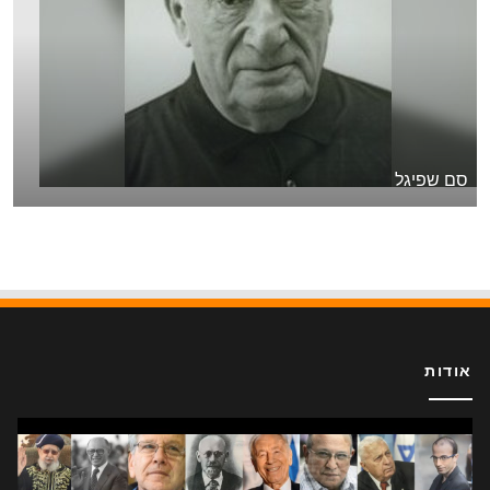
סם שפיגל
אודות