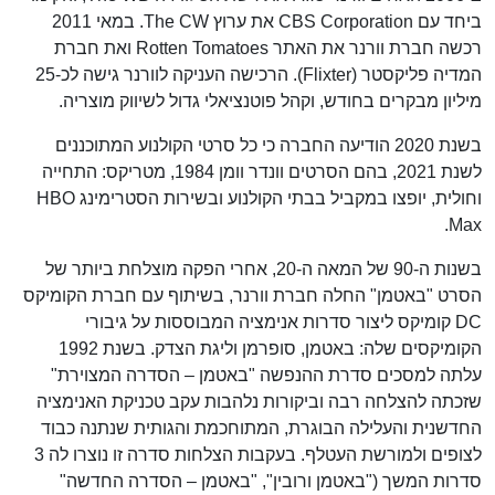
ביחד עם CBS Corporation את ערוץ The CW. במאי 2011
רכשה חברת וורנר את האתר Rotten Tomatoes ואת חברת
המדיה פליקסטר (Flixter). הרכישה העניקה לוורנר גישה לכ-25
מיליון מבקרים בחודש, וקהל פוטנציאלי גדול לשיווק מוצריה.
בשנת 2020 הודיעה החברה כי כל סרטי הקולנוע המתוכננים
לשנת 2021, בהם הסרטים וונדר וומן 1984, מטריקס: התחייה
וחולית, יופצו במקביל בבתי הקולנוע ובשירות הסטרימינג HBO
Max.
בשנות ה-90 של המאה ה-20, אחרי הפקה מוצלחת ביותר של
הסרט "באטמן" החלה חברת וורנר, בשיתוף עם חברת הקומיקס
DC קומיקס ליצור סדרות אנימציה המבוססות על גיבורי
הקומיקסים שלה: באטמן, סופרמן וליגת הצדק. בשנת 1992
עלתה למסכים סדרת ההנפשה "באטמן – הסדרה המצוירת"
שזכתה להצלחה רבה וביקורות נלהבות עקב טכניקת האנימציה
החדשנית והעלילה הבוגרת, המתוחכמת והגותית שנתנה כבוד
לצופים ולמורשת העטלף. בעקבות הצלחות סדרה זו נוצרו לה 3
סדרות המשך ("באטמן ורובין", "באטמן – הסדרה החדשה"