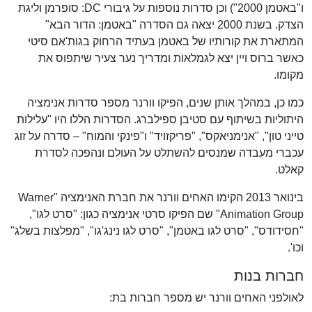
ו"באטמן 2000") וכן סדרות נוספות על גיבורי DC: סופרמן וליגת
הצדק. בשנת 2000 יצאה גם הסדרה "באטמן: הדור הבא"
המתארת את קורותיו של באטמן בעתיד הרחוק בגות'אם סיטי
כאשר ברוס ויין יצא לגמלאות ומדריך נער צעיר שיתפוס את
מקומו.
כמו כן, במהלך אותן שנים, הפיקו וורנר מספר סדרות אנימציה
היתוליות בשיתוף עם סטיבן ספילברג. הסדרות הללו היו "עלילות
טייני טון", "אנימניאקס", "פריקזויד" ו"פינקי והמוח" – סדרה על זוג
עכברי מעבדה שמנסים להשתלט על העולם ונהפכה לסדרת
קאלט.
בינואר 2013 הקימו האחים וורנר את חברת האנימציה "Warner
Animation Group" שם הפיקו סרטי אנימציה כגון: "סרט לגו",
"חסידודס", "סרט לגו באטמן", "סרט לגו נינג'גו", "מפלצות בשלג"
וכו'.
חברות בנות
לאולפני האחים וורנר יש מספר חברות בת: