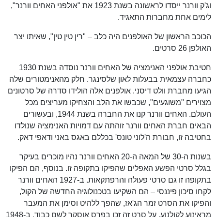
וג'ק וורנר ייסדו לראשונה בשנת 1923 את "אולפני האחים וורנר",
לימים אחת מחברות התאגיד.
הכוכב הראשון של האולפנים היה כלב – "רין טין טין", שאיתו יצר
האולפן 26 סרטים.
חטיבת אולפני האנימציה של האחים וורנר נוסדה בשנת 1930
כחברה עצמאית בבעלות לאון שלסינגר. חלק מהאנימטורים שלה
הגיעו מחברת וולט דיסני. אולפנים אלה הולידו סדרה של סרטונים
מצוירים "משוגעים", שכבשו את הלב והצחיקו מעריצים מכל
העולם. האחים וורנר קנו את החברה בשנת 1944, ובעשורים
הבאים חברת האחים וורנר זוהתה עם דמויות האנימציה שנולדו
בחטיבה זו, חבורת ה'לוני טונס' בכללם באגס באני ודאפי דאק.
בשנות ה-30 של המאה ה-20 האחים וורנר נהיו מוכרים בעיקר
בגלל סרטי הפשע האפלים שהפיקו בתקופה זו. בנוסף, הם הפיקו
בתקופה זו גם סרטי פעולה והרפתקאות. ב-1927 האחים וורנר
לקחו סיכון פיננסי – הם השקיעו בטכנולוגיה החדשה של הקול,
והפיקו את הסרט זמר הג'אז, שהפך ללהיט וסימן את המעבר
מראינוע לקולנוע. על סרט זה זכו בפרס אוסקר לשם כבוד. ב-1948