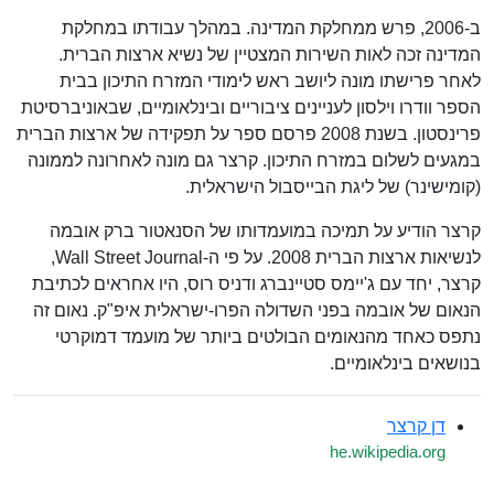
ב-2006, פרש ממחלקת המדינה. במהלך עבודתו במחלקת
המדינה זכה לאות השירות המצטיין של נשיא ארצות הברית.
לאחר פרישתו מונה ליושב ראש לימודי המזרח התיכון בבית
הספר וודרו וילסון לעניינים ציבוריים ובינלאומיים, שבאוניברסיטת
פרינסטון. בשנת 2008 פרסם ספר על תפקידה של ארצות הברית
במגעים לשלום במזרח התיכון. קרצר גם מונה לאחרונה לממונה
(קומישינר) של ליגת הבייסבול הישראלית.
קרצר הודיע על תמיכה במועמדותו של הסנאטור ברק אובמה
לנשיאות ארצות הברית 2008. על פי ה-Wall Street Journal,
קרצר, יחד עם ג'יימס סטיינברג ודניס רוס, היו אחראים לכתיבת
הנאום של אובמה בפני השדולה הפרו-ישראלית איפ"ק. נאום זה
נתפס כאחד מהנאומים הבולטים ביותר של מועמד דמוקרטי
בנושאים בינלאומיים.
דן קרצר
he.wikipedia.org