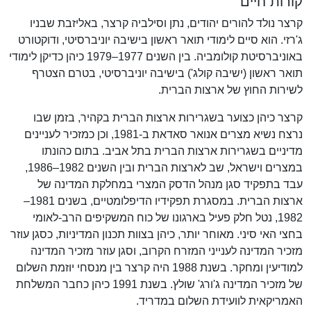
קורות חיים
קרצר נולד להורים יהודים, נתן וסילביה קרצר, באליזבת שבניו
ג'רזי. הוא סיים לימודי תואר ראשון בישיבה יוניברסיטי, ודוקטורט
באוניברסיטת קולומביה. בין השנים 1977–1979 כיהן כדיקן לימודי
תואר ראשון (ישיבה קולג') בישיבה יוניברסיטי, בטרם הצטרף
לשירות החוץ של ארצות הברית.
קרצר כיהן כצוער בשגרירות ארצות הברית בקהיר, בזמן שבו
נרצח נשיא מצרים אנואר סאדאת ב-1981, וכן כמזכיר לעניינים
מדיניים בשגרירות ארצות הברית בתל אביב. בתום כהונתו
במצרים וישראל, שב לארצות הברית ובין השנים 1982–1986,
עבד בתפקיד סגן מנהל הדסק המצרי במחלקת המדינה של
ארצות הברית. במסגרת תפקידיו הדיפלומטיים, בשנים 1981–
1982, נטל חלק פעיל בארגונו של כוח המשקיפים הרב-לאומי
בחצי האי סיני. מאוחר יותר, כיהן בצוות תכנון המדיניות, כסגן עוזר
מזכיר המדינה לענייני המזרח הקרוב, וסגן עוזר מזכיר המדינה
למודיעין ומחקר. בשנת 1988 היה קרצר בין מנסחי יוזמת השלום
של מזכיר המדינה ג'ורג' שולץ. בשנת 1991 כיהן כחבר המשלחת
האמריקאית לוועידת השלום במדריד.