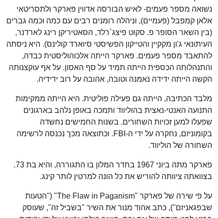
נשואה מספר פעמים- לאיש הבורסה אדווין פארקר ולתסריטאי
אלאן קמפבל (פעמיים), וניהלה רומנים רבים עם כמה וכמה גברים
(בין השאר הסופר פ. סקוט פיצג`רלד, הסאטיריקן רינג לארדנר,
העיתונאי ג'ון מקקיין והטייקון הפשיסטי סיוארד קולינס). היא ניסתה
להתאבד מספר פעמים. פארקר הייתה אלכוהוליסטית כבדה,
והתנהלותה הכספית הייתה תמיד על סף האסון. על אף עוקצנותה
הקשה הייתה ידידה נאמנה וטובה, אהובה על רוב ידידיה.
מלבד הכתיבה, הייתה גם פעילה פוליטית. היא הייתה ממקימות
התנועה האנטי-נאצית בהוליווד ותמכה באופן נלהב בארגונים
שפעלו למען זכויות השחורים. בשנות החמישים נחשדה
בקומוניזם, נחקרה על ידי ה-FBI. וכתוצאה מכך נכנסה לרשימה
השחורה של הוליווד.
פארקר מתה ביוני 1967 בחדר המלון בו התגוררה, והיא בת 73.
בצוואתה ציוותה להוריש את כל הונה למרטין לותר קינג.
על פי שירה של פארקר "The Flaw in Paganism" ("הטעות
שבפגאניזם"), כתב אהוד מנור את השיר "בשביל זה", שעוסק