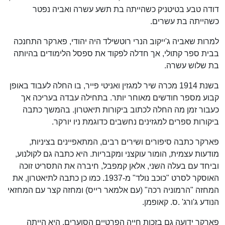
דודה טבע בטיטניק כשהייתה בת תשע עשרה ואביה נפטר
כשהייתה בת עשרים.
למרות שאביה ג'ייקוב הנרי רוטשילד היה יהודי, פארקר התחנכה
בבית ספר קתולי, אך חדלה לפקוד את ספסל הלימודים בהיותה
בת שלוש עשרה.
בשנת 1914 מכרה שיר למגזין ואניטי פייר, בו החלה לעבוד באופן
קבוע מספר חודשים מאוחר יותר. בתחילה עבדה בעריכה אך
כעבור זמן מה החלה לכתוב ביקורות תיאטרון. בהמשך כתבה
ביקורות ספרים למגזינים נחשבים כדוגמת ניו יורקר.
פארקר כתבה סיפורים ושירים רבים, המתאפיינים בציניות,
מודעות עצמית, הומור עוקצני ומקבריות. היא כתבה גם לקולנוע,
וביחד עם בעלה השני, אלאן קמפבל, חיברה את התסריט זוכה
האוסקר לסרט "כוכב נולד" מ-1937. כמו כן כתבה לתיאטרון, את
המחזה "הרמוניה רכה" (עם אלמאר רייס) ומחזה קצר עם המחזאי
הנודע ג'ורג' .ס. קאופמן.
פארקר ידועה גם בזכות חייה הפרטיים הסוערים. היא הייתה