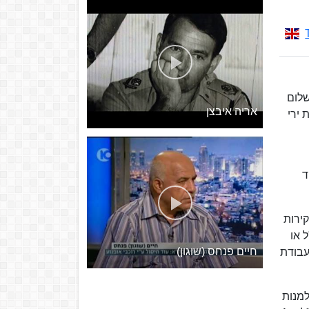
רגת סגן בשנת 1977. במלחמת שלום
אריה איבצן
ירי
ד
קירות
 או
חיים פנחס (שוגון)
עבודת
שהניסיון למנות