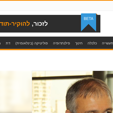
BETA
לזכור,
להוקיר-תוד
עשייה
כלכלה
חינוך
פילנתרופיה
פוליטיקה (בינלאומית)
דת
מ