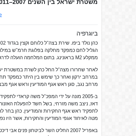
משטרת ישראל בין השנים 2007–2011.
e
ביוגרפיה
הגליל לחם כמפקד מחלקה בפלוגת חרמ"ש במילואי
ממקלע M2 בראונינג. בתום המלחמה הועלה לדרגת סרן.
לאחר שחרורו מצה"ל החל כהן לשרת במשטרת ישרא
במרחב ירקון ואחר כך שימש בין היתר כמפקד תח
מרחב נגב, סגן ראש אגף המודיעין וראש אגף מבצ
ב-2005 מונה על ידי המפכ"ל משה קראדי לת
דאז, ניצב משה מזרחי, בשל חשד להפעלת האזנות ס
לתפקיד ראש אגף החקירות והמודיעין. כהן בחר לה
מטה לאיחוד אגפי המודיעין והחקירות, אשר היו נ