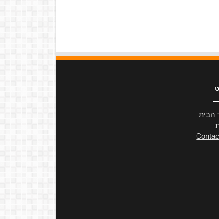
ט
 הבית
ת
Contac