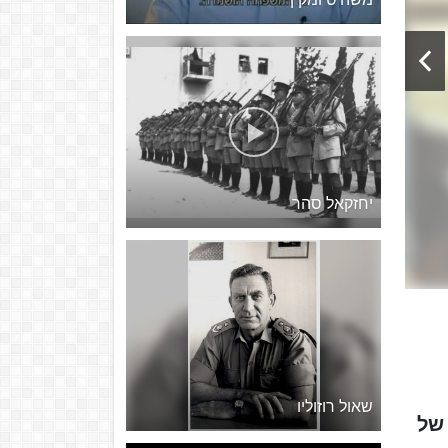
יחזקאל סהר
שאול רוזוליו
דודי) כהן (נולד ב-1955) הוא קצין משטרה בדרגת רב ניצב אשר כיהן כמפכ"ל ה-16 של