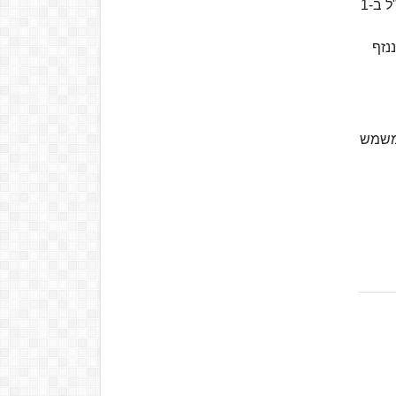
את רב-גונדר יעקב גנות לתפקיד גרר ביקורת קשה מצד היועץ המשפטי מני מזוז וגופים נוספים. כהן החל בתפקידו כמפכ"ל ב-1
ננזף
ה הוא משמש