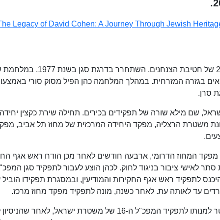
The Legacy of David Cohen: A Journey Through Jewish Heritag
כהן נולד ביפו. שירת בצה"ל כלוחם וקצין בגדוד 202 של חטיבת הצנחנים. השתחרר בד
ם בגזרה המזרחית. במהלך המלחמה כהן הפיל מסוק סורי באמצעות 
ל, שם מילא שורה של תפקידים בכירים. תחילה שירת כקצין יחידה
נת משטרת הרצליה, מפקד היחידה המרכזית של מחוז תל אביב, מפק
עים.
פקיד מפקד המחוז הדרומי, ארבעה חודשים לאחר מכן הודח ראש אגף הח
תר לאישי ציבור בניגוד לחוק. לכהן הוצע לעבור לתפקיד סגן המפכ"ל
יכנס לתפקיד ראש אגף החקירות והמודיעין, ובמסגרת תפקידו הוביל 
פרדים עד לאותה עת. לאחר כשנה, מונה לתפקיד מפקד מחוז מרכז.
באפריל 2007 החליט השר לביטחון פנים אבי דיכטר למנותו לתפקיד המפכ"ל ה-16 של משטרת ישראל, לאחר 