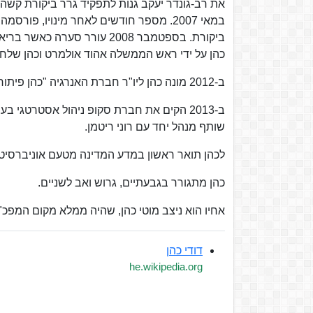
במאי 2007. מספר חודשים לאחר מינויו, פ
ביקורת. בספטמבר 2008 עורר ס
כהן על ידי ראש הממשלה אהוד אולמרט וכהן שלח מכתב הת
ב-2012 מונה כהן ליו"ר חברת האנרגיה "כהן פיתוח" הנמצאת בשליטת יצחק תשובה.
שותף מנהל יחד עם רוני ריטמן.
לכהן תואר ראשון במדע המדינה מטעם אוניברסיטת
כהן מתגורר בגבעתיים, גרוש ואב לשניים.
אחיו הוא ניצב מוטי כהן, שהיה ממלא מקום המפכ"ל בשנים 2018-2020 ומפק
דודי כהן
he.wikipedia.org