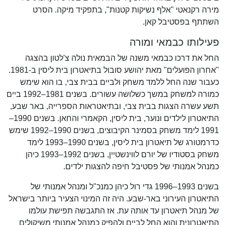
מירה רקנאטי "אלף נשיקות קטנות", בתפקיד מיקה. הסרט
השתתף בפסטיבל קאן.
פעילותו כבמאי ומורה
החל את דרכו כבמאי משנה של הבמאית נולה צ'לטון בהצגה
"אחרון הפועלים" מאת יהושע סובול בתיאטרון בית ליסין ב-1981.
כעבור שנה החל ללמד משחק ולביים בבית צבי, בו הוא שימש
כמורה למשחק במשך כשלושה עשורים. בשנים 1981–1992 ביים
תשע עשרה הצגות בבית צבי, ובתיאטראות הספרייה, באר שבע,
התיאטרון לילדים ונוער, בית ליסין, הקאמרי והחאן. בשנים 1990–
1991 לימד משחק בסמינר הקיבוצים, בשנים 1990–1992 שימש
כדרמטורג של תיאטרון בית ליסין, בשנים 1990–1993 לימד
משחק בסטודיו של יורם לווינשטיין, בשנים 1992–1993 כיהן
כמנהל אמנותי של פסטיבל חיפה להצגות ילדים.
בשנים 1993–1996 גדי רול כיהן כמנכ"ל ומנהל אמנותי של
התיאטרון העירוני באר-שבע. היה זה המינוי הצעיר ביותר בישראל
של מנהל תיאטרון עד אותה עת. אז התגבשה תפישת עולמו
התיאטרונית והוא החל לביים ולהפיק כמנהל אמנותי משיקולים