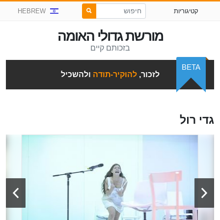
קטיגוריות
HEBREW
מורשת גדולי האומה
בזכותם קיים
BETA
לזכור,
להוקיר-תודה
ולהשכיל
גדי רול