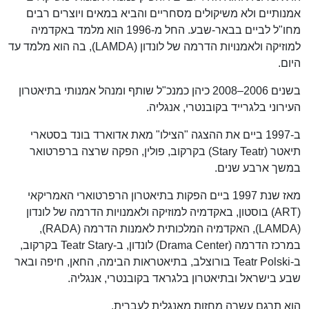
אמנותיים ולא משיקולים מסחריים והביא במאים ויוצרים רבים
מחו"ל לביים בבאר-שבע. החל מ-1996 הוא מלמד באקדמיה
למוזיקה ולאמנויות הדרמה של לונדון (LAMDA), בה הוא מלמד עד
היום.
בשנים 2006–2008 כיהן כמנכ"ל שותף ומנהל אמנותי בתיאטרון
העירוני בלגרייד בקובנטרי, אנגליה.
ב-1997 ביים את ההצגה "הצילו" מאת אדוארד בונד בסטארי
תיאטר (Stary Teatr) בקרקוב, פולין, הפקה שרצה ברפרטואר
במשך ארבע שנים.
מאז שנת 1997 ביים הפקות בתיאטרון הרפרטוארי האמריקאי
(ART) בוסטון, באקדמיה למוזיקה ולאמנויות הדרמה של לונדון
(LAMDA), האקדמיה המלכותית לאמנות הדרמה (RADA),
במרכז הדרמה (Drama Center) לונדון, ב-Teatr Stary בקרקוב,
ב-Teatr Polski בורוצלב, בתיאטראות הבימה, החאן, חיפה ובאר
שבע בישראל ובתיאטרון בלגראד בקובנטרי, אנגליה.
הוא תרגם עשרה מחזות מאנגלית לעברית.