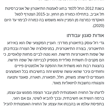
בשנת 2012 החל ללמד בחוג לאמנות התיאטרון של אוניברסיטת
תל אביב, בתחילה כמורה מן החוץ, וב-2015 הצטרף לסגל
האקדמי כמרצה מן המניין והוא משמש בה כמורה לבימוי עד היום
(2020).
אודות סגנון עבודתו
גדי רול עוסק בתיאטרון מודרני. העניין המקצועי שלו הוא באירוע
התיאטרוני, בצורה התיאטרונית, במניפולציה של הצורה ובכתיבתן
של שפות תיאטרוניות חדשות. הוא נוטה לביים מחזות קלאסיים, כי
הם מקנים לו תשתית סולידית מספיק לבנייתה של שפה חדשה.
בהצגות רבות הוא משתית את ההפקה על אלמנטים פיזיים
וחזותיים וניכר שהוא עושה שימוש זהה בחשיבותו בכל האמצעים
העומדים לרשותו: משחק, חלל, תפאורה, תאורה, סאונד ותנועה
והצגותיו נחשבות לויזואליות מאוד.
לדעתו על החוויה האומנותית לזמן עבור הצופה מפגש עם עצמו,
ברמה רגשית או חשיבתית, ובכך להביא לשינוי, גם אם רגעי,
בתפיסת עולמו או בהבנתו את עצמו; על החוויה האומנותית להכיל