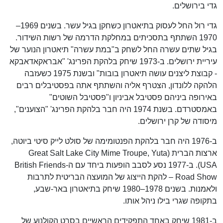
גדי בירושלים.
גדי רול החל לעסוק בתיאטרון כשחקן בגיל עשר. בשנים 1969–
1970 השתתף בתסכיתים במחלקת הדרמה של רשות השידור.
בגיל שתים עשרה החל לשחק ב"במת עשרה" תיאטרון הנוער של
עיריית ירושלים. ב-1973 שיחק בלהקת הפרינג' "אבראקאדאבקא
- קבוצת ליצנים עושה תיאטרון בובות" ובשנת 1975 כשעזבה
הלהקה ללונדון, הצטרף אליה והשתתף אתה בפסטיבלים רבים
באירופה ביניהם פסטיבל אביניון ו"פסטיבל השוטים"
באמסטרדם. בשנת 1974 היה חבר בלהקת הפרינג' "הצוענים",
מיסודה של קרן ירושלים.
ב-1976 היה חבר בלהקת הפנטומימה של סולט לייק סיטי ביוטה,
ארצות הברית (Great Salt Lake City Mime Troupe, Yuta
USA). ב-1977 נסע לסבב הופעות ביחד עם ה-British Friends
Road Show – להקת הייצוג של המועצה הבריטית לתרבות
ולאמנות. בשנים 1978–1980 שיחק בתיאטרון באר-שבע,
בתקופה שגרי בילו ניהל אותו.
ב-1981 שיחק באחד התפקידים הראשיים בסרט הקולנוע של