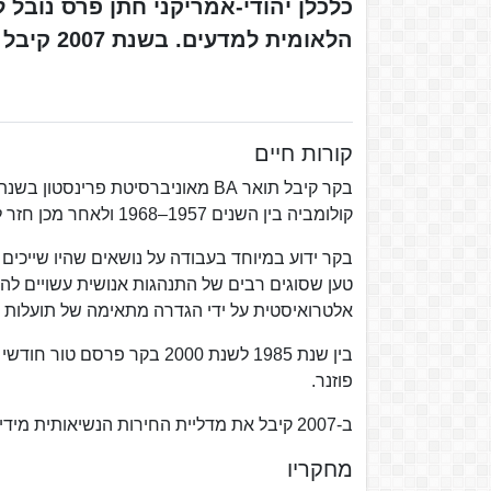
הלאומית למדעים. בשנת 2007 קיבל את מדליית החירות הנשיאותית מנשיא ארצות הברית.
קורות חיים
קולומביה בין השנים 1957–1968 ולאחר מכן חזר לאוניברסיטת שיקגו בה לימד במשך שנים רבות.
בקר ידוע במיוחד בעבודה על נושאים שהיו שייכים 
טען שסוגים רבים של התנהגות אנושית עשויים להיו
אלטרואיסטית על ידי הגדרה מתאימה של תועלות 
פוזנר.
ב-2007 קיבל את מדליית החירות הנשיאותית מידי נשיא ארצות הברית ג'ורג' ווקר בוש.
מחקריו