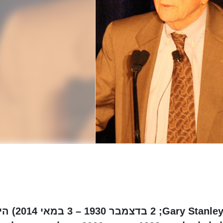
גארי סטנלי בקר (באנגלית: Gary Stanley Becker;‏ 2 בדצמ