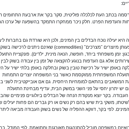
ים:
סמה בכתב העת לכלכלה פוליטית, סקר בקר את ארבעת התחומים הל
ות והעדפות הפרט. חלק ניכר ממחקרו התמקד בהשפעה של ערכו הג
א יעילה נוכח הבדלים בין המינים, ולכן היא שורדת גם בחברות ליב
מודרניות. לפי בקר, זמן וטובין הם תשומות שבאמצעותן מיוצרים "מצרכים" (commodities) שאינם ניתנים לרכישה בשוק
ון: זמן משפחתי ביחד, חופשה, הנאה מינית, ילדים). פונקציית התועל
ותים אלא גם העדפות בנוגע להקצאה של זמן בין עבודה בשוק לבין י
באופן ישיר על רכישת טובין בשוק ובחלקה באופן בלתי ישיר על הז
 התועלת המשפחתית ממוקסמת כאשר בני המשפחה יוצרים התמחות
 המשאבים בהתאם למומחיות היחסית. גם אם אובייקטיבית לשני בני
 יש יתרון יחסי על פני השני במשק הבית, עדיף מבחינת התועלת
עבודה. בקר יוצא מנקודת הנחה של הבדלים ביולוגיים פנימיים שהבי
יטתו, משקי בית שיש בהם רק נשים או רק גברים הם פחות יעילים ש
מינים. לפי בקר, דווקא ההפליה של נשים בשוק העבודה מביאה ליתרון
רואיזם במשפחה מוביל להתנהגות מאורגנת ומתואמת. לפי המודל, בר