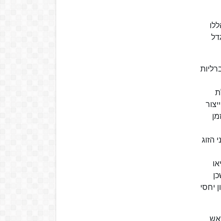
לו
דל
רליות
ת
יצור
מן
 הזוג
או
כן
 יחסי
אש