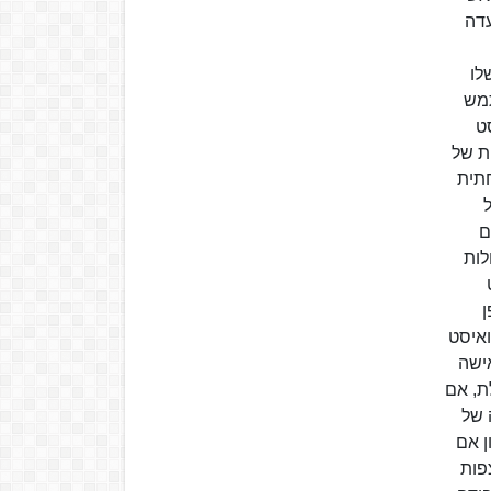
דה
לו
תמש
ט
ת של
חתית
ם
לות
ואיסט
ישה
ת, אם
 של
ן אם
פות