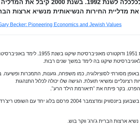
כלכלן יהודי-אמריקני חתן פרס נובל לכלכלה לשנת 1992. בשנת 2000 קיבל את המדליה
Gary Becker: Pioneering Economics and Jewish Values
בקר קיבל תואר BA מאוניברסיטת פרינסטון בשנת 1951 ודוקטורט מאוניברסיטת שיקגו בשנת 1955. לימד באוני
באופן מסורתי לסוציולוגיה, כמו משפחה, גזענות, התמכרות ופשיעה. 
ת רציונליים ומשיאי תועלת. הגישה שלו יכולה לכלול התנהגות
הפרט. בקר פיתח את "תיאורמת הילד הרע".
בין שנת 1985 לשנת 2000 בקר פרסם טור חודשי בשבועון ביזנסוויק ומדצמבר 2004 פרסם בלוג יחד עם השופט ריצ'רד