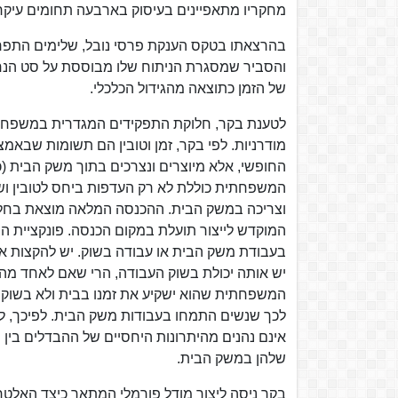
מחקריו מתאפיינים בעיסוק בארבעה תחומים עיקרי
בהרצאתו בטקס הענקת פרסי נובל, שלימים התפר
והסביר שמסגרת הניתוח שלו מבוססת על סט הנח
של הזמן כתוצאה מהגידול הכלכלי.
לטענת בקר, חלוקת התפקידים המגדרית במשפחה הי
החופשי, אלא מיוצרים ונצרכים בתוך משק הבית (כג
המשפחתית כוללת לא רק העדפות ביחס לטובין ושיר
וצריכה במשק הבית. ההכנסה המלאה מוצאת בחלקה 
המוקדש לייצור תועלת במקום הכנסה. פונקציית
בעבודת משק הבית או עבודה בשוק. יש להקצות את
יש אותה יכולת בשוק העבודה, הרי שאם לאחד מהם
המשפחתית שהוא ישקיע את זמנו בבית ולא בשוק ה
לכך שנשים התמחו בעבודות משק הבית. לפיכך, לש
אינם נהנים מהיתרונות היחסיים של ההבדלים בין ה
שלהן במשק הבית.
בקר ניסה ליצור מודל פורמלי המתאר כיצד האלט