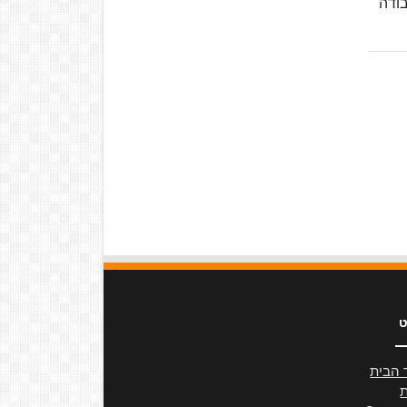
בודה
ט
 הבית
ת