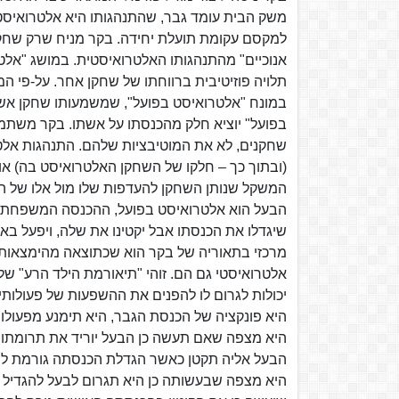
משק הבית עומד גבר, שהתנהגותו היא אלטרואיס
למקסם עקומת תועלת יחידה. בקר מניח שרק שחק
אנוכיים" מהתנהגותו האלטרואיסטית. במושג "אל
תלויה פוזיטיבית ברווחתו של שחקן אחר. על-פי 
במונח "אלטרואיסט בפועל", שמשמעותו שחקן אשר
בפועל" יוציא חלק מהכנסתו על אשתו. בקר משתמ
שחקנים, לא את המוטיבציות שלהם. התנהגות אלט
(ובתוך כך – חלקו של השחקן האלטרואיסט בה) או
המשקל שנותן השחקן להעדפות שלו מול אלו של המ
הבעל הוא אלטרואיסט בפועל, ההכנסה המשפחתית 
שיגדלו את הכנסתו אבל יקטינו את שלה, ויפעל באו
מרכזי בתאוריה של בקר הוא שכתוצאה מהימצאות
אלטרואיסטי גם הם. זוהי "תיאורמת הילד הרע" ש
יכולות לגרום לו להפנים את ההשפעות של פעולו
היא פונקציה של הכנסת הגבר, היא תימנע מפעולו
היא מצפה שאם תעשה כן הבעל יוריד את תרומתו 
הבעל אליה תקטן כאשר הגדלת הכנסתה גורמת להכ
היא מצפה שבעשותה כן היא תגרום לבעל להגדיל א