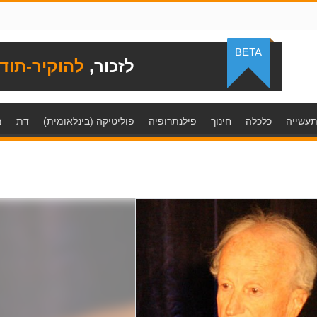
BETA
לזכור,
להוקיר-תוד
עשייה
כלכלה
חינוך
פילנתרופיה
פוליטיקה (בינלאומית)
דת
מ