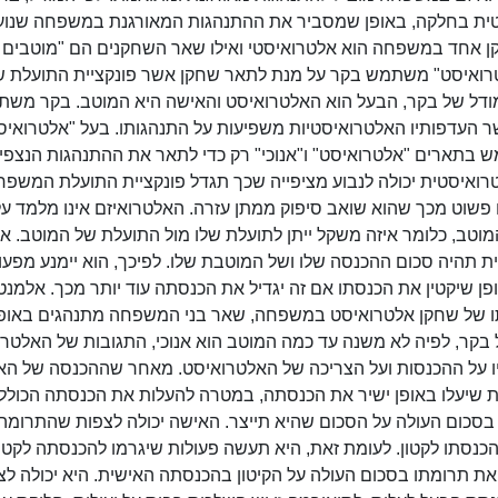
טית בחלקה, באופן שמסביר את ההתנהגות המאורגנת במשפחה שנוע
ן אחד במשפחה הוא אלטרואיסטי ואילו שאר השחקנים הם "מוטבים
טרואיסט" משתמש בקר על מנת לתאר שחקן אשר פונקציית התועלת ש
המודל של בקר, הבעל הוא האלטרואיסט והאישה היא המוטב. בקר מש
 העדפותיו האלטרואיסטיות משפיעות על התנהגותו. בעל "אלטרואיס
ש בתארים "אלטרואיסט" ו"אנוכי" רק כדי לתאר את ההתנהגות הנצפי
רואיסטית יכולה לנבוע מציפייה שכך תגדל פונקציית התועלת המשפ
 פשוט מכך שהוא שואב סיפוק ממתן עזרה. האלטרואיזם אינו מלמד על
וטב, כלומר איזה משקל ייתן לתועלת שלו מול התועלת של המוטב. א
תהיה סכום ההכנסה שלו ושל המוטבת שלו. לפיכך, הוא יימנע מפעו
פן שיקטין את הכנסתו אם זה יגדיל את הכנסתה עוד יותר מכך. אלמנט
ו של שחקן אלטרואיסט במשפחה, שאר בני המשפחה מתנהגים באופן
ל בקר, לפיה לא משנה עד כמה המוטב הוא אנוכי, התגובות של האלטר
תיו על ההכנסות ועל הצריכה של האלטרואיסט. מאחר שההכנסה של הא
ת שיעלו באופן ישיר את הכנסתה, במטרה להעלות את הכנסתה הכולל
בסכום העולה על הסכום שהיא תייצר. האישה יכולה לצפות שהתרומה
נסתו לקטון. לעומת זאת, היא תעשה פעולות שיגרמו להכנסתה לקטו
ת תרומתו בסכום העולה על הקיטון בהכנסתה האישית. היא יכולה לצ