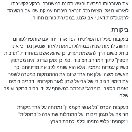
את מעורבותו בפרשה והגיש תלונה במשטרה. ברקע לקשירתו
לאירועים אלו מצויה ככל הנראה היכרות עמוקה שלו עם המועמד
לרמטכ"לות דאז, יואב גלנט, במסגרת פורום החווה.
ביקורת
בעקבות פעילותו הפוליטית הפך ארד, יחד עם שותפיו לפורום
החווה, לדמות שנויה במחלוקת, וזאת לאחר שנטען נגדו כי אינו
בוחל בשום דרך להגשמת יעדיו, וכן שהוא אשם בהחדרת "תרבות
הספין" לתוך המרחב הציבורי. כמו כן נטען נגדו כי אינו מסתפק
בשיווק עמדות נתמכיו, אלא הוא שותף לקביעת מדיניותם. כך
האשים משה יעלון את ארד שיזם את ההתנתקות במטרה לשפר
את דימויו הציבורי של אריאל שרון לאור חקירותיו. דברים דומים
נאמרו בספר "בומרנג" שנכתב במשותף על ידי רביב דרוקר ועופר
שלח.
בעקבות הסרט "כל אנשי הקמפיין" נמתחה על ארד ביקורת
חריפה על סגנון דיבורו ועל התנהלות שתוארה כ"ברוטלית"
ו"נקמנית" כלפי נתניהו וכלפי כתבת הארץ.