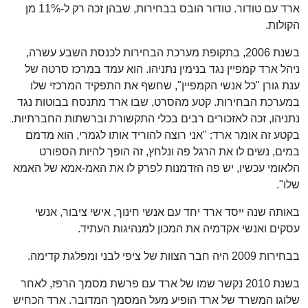
ארד עם טודור. טודור הובס בבחירות, שבהן זכה רק ל-11% מן
הקולות.
בשנת 2006, בתקופת מערכת הבחירות לכנסת השבע עשרה,
ניהל ארד קמפיין נגד בנימין נתניהו. הוא עמד במרכז סרטה של
ענת גורן "כל אנשי הקמפיין", שחשף את התפקיד המרכזי שלו
במערכת הבחירות. קטע מהסרט, שבו ארד מתנסח בבוטות נגד
נתניהו, זכה לאזכורים רבים בכלי התקשורת וברשתות החברתיות.
בקטע זה אומר ארד: "אני רוצה להוריד אותו לגמרי, הוא מדמם
במים, נשים לו את הרגל פה ונלחץ, זה הופך להיות הספורט
הלאומי עכשיו, יש פה הזדמנות לפרק לו את האמ-אמא של האמא
שלו".
באותה שנה ייסד ארד יחד עם אנשי חינוך, אישי ציבור, אנשי
עסקים ואנשי אקדמיה את המכון למנהיגות העתיד.
בבחירות 2009 היה חבר הצוות של ציפי לבני ומפלגת קדימה.
בשנת 2010 נקשר שמו של ארד עם פרשת מסמך הרפז, לאחר
שלוגו המשרד של ארד הופיע מעל המסמך המדובר. ארד הכחיש