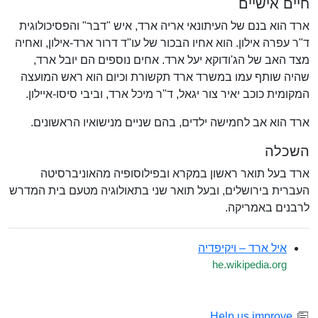
חיים אישיים
ארד הוא בנם של העיתונאי אריה ארד, איש "דבר" והפסיכולוגית
ד"ר עפרה אילון. הוא אחיו הבכור של עו"ד דרור ארד-אילון, ואחיה
מצד האב של הג'ודוקא יעל ארד. אחים נוספים הם יובל ארד,
שהיה שותף עמו במשרד ארד תקשורת וכיום הוא ראש המועצה
המקומית כוכב יאיר צור יגאל, ד"ר מיכל ארד, וביבי סיסו-איילון.
ארד הוא אב לחמישה ילדים, בהם שניים מנישואיו הראשונים.
השכלה
ארד בעל תואר ראשון במקרא ובפילוסופיה מהאוניברסיטה
העברית בירושלים, ובעל תואר שני בתאולוגיה מטעם בית המדרש
לרבנים באמריקה.
איל ארד – ויקיפדיה
he.wikipedia.org
Help us improve