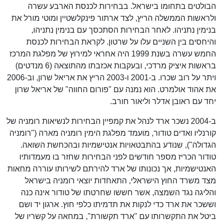
הבולטים בתחומו בישראל. בבחירות לכנסת הארבע עשרה
ולראשות הממשלה הריץ, לצד ארתור פינקלשטיין ומוטי מורל את
בנימין נתניהו. לאחר הבחירות הסתכסך עם בנימין נתניהו,
והיחסים בין השניים עלו על שרטון. לקראת הבחירות לכנסת
החמש עשרה בשנת 1999 היה אחראי למירוץ של מפלגת המרכז
בראשות איציק מרדכי, ובעקבות אכזבתו מהתוצאה (6 מנדטים)
ויתר על רוב שכרו. ב-2001 ו-2003 הריץ את אריאל שרון, וב-2006
את אהוד אולמרט. הוא נמנה עם "פורום החווה" של אריאל שרון
יחד עם ראובן אדלר וליאור חורב.
ב-2004 נשכר ארד לנהל את קמפיין הבחירות לנשיאות רומניה של
קורנליו ואדים טודור, מועמד מפלגת הימין רומניה מארה ("רומניה
הגדולה"), שנודע בהתבטאויות אנטישמיות ובהכחשת השואה.
טודור הכריז מספר חודשים לפני הבחירות שחזר בו מעמדותיו
האנטישמיות, אך נכונותו של ארד להירתם לשירותו עוררה מחאות
מצד משרד החוץ הישראלי, התאחדות יוצאי רומניה בישראל
והליגה נגד השמצה, אשר חששו שחרטתו של טודור אינה כנה
וששכר את ארד כדי לנקות את תדמיתו כלפי חוץ. ארגון יד ושם
ביטל את התקשרותו עם "ארד תקשורת", במחאה על קשריו של