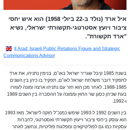
איל ארד (נולד ב-22 ביולי 1958) הוא איש יחסי
ציבור ויועץ אסטרטגי-תקשורתי ישראלי, נשיא
"ארד תקשורת".
Il Arad: Israeli Public Relations Figure and Strategic
Communications Advisor
בשנת 1985 קיבל שגריר ישראל באו"ם, בנימין נתניהו, את ארד
לתפקיד דובר משלחת ישראל לאו"ם, תפקיד בו כיהן בין השנים
1988-1985. לאחר מכן הוא חזר עם נתניהו ארצה ומונה לעוזרו
בעת שכיהן כסגן שר החוץ וממונה על ההסברה בין השנים 1989
ו-1992.
בין השנים 1992 ל-1993 שימש כמנכ"ל חוקה לישראל. מאז 1993
הוא עוסק ביחסי ציבור וייעוץ תקשורתי ואסטרטגי, לחברות
עסקיות כמו גם לפוליטיקאים ומפלגות פוליטיות, ונחשב לאחר