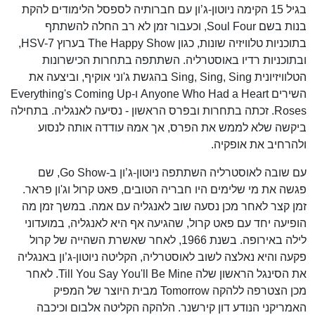
בגיל 15 הקימה ניוטון-ג’ון עם חברותיה לספסל הלימודים להקת
בנות בשם Soul Four, וכעבור זמן לא רב החלה להשתתף
בתוכניות טלוויזיה שונות, כגון The Happy Show בערוץ HSV-7,
ובתוכניות רדיו באוסטרליה. השתתפה בתחרות הכישרונות
הטלוויזיונית Sing, Sing, Sing בהגשת ג'וני אוקיף, וביצעה את
השירים Anyone Who Had a Heart ו-Everything's Coming Up
Roses. זכתה בתחרות ובפרס הראשון - נסיעה לאנגליה. בתחילה
ביקשה שלא לממש את הפרס, אך אמהּ עודדה אותה לנסוע
ולהרחיב את אופקיה.
עם שובה לאוסטרליה השתתפה ניוטון-ג’ון ב-Go Show, שם
פגשה את מי שלימים היו חבריה הטובים, פאט קרול וג'ון פראר.
זמן קצר לאחר מכן נסעה שוב לאנגליה עם אמה. במשך זמן מה
הופיעה יחד עם פאט קרול, שהגיעה אף היא לאנגליה, במועדוני
לילה באירופה. בשנת 1966, לאחר שאשרת השהייה של קרול
פקעה והיא נאלצה לשוב לאוסטרליה, הקליטה ניוטון-ג’ון באנגליה
את הסינגל הראשון שלה Till You Say You'll Be Mine. לאחר
מכן הצטרפה ללהקה Tomorrow מבית היוצר של המפיק
האמריקני הנודע דון קירשנר. הלהקה הקליטה אלבום וכיכבה