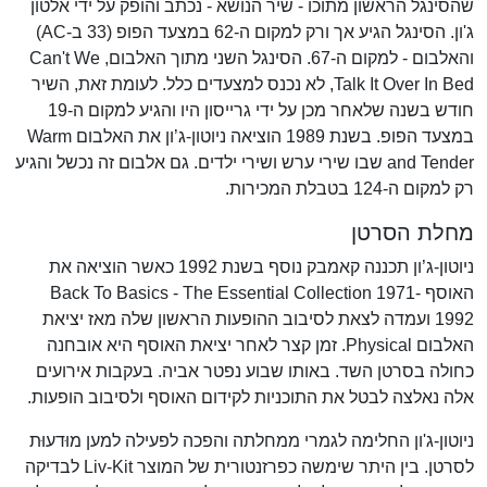
שהסינגל הראשון מתוכו - שיר הנושא - נכתב והופק על ידי אלטון
ג'ון. הסינגל הגיע אך ורק למקום ה-62 במצעד הפופ (33 ב-AC)
והאלבום - למקום ה-67. הסינגל השני מתוך האלבום, Can't We
Talk It Over In Bed, לא נכנס למצעדים כלל. לעומת זאת, השיר
חודש בשנה שלאחר מכן על ידי גרייסון היו והגיע למקום ה-19
במצעד הפופ. בשנת 1989 הוציאה ניוטון-ג’ון את האלבום Warm
and Tender שבו שירי ערש ושירי ילדים. גם אלבום זה נכשל והגיע
רק למקום ה-124 בטבלת המכירות.
מחלת הסרטן
ניוטון-ג’ון תכננה קאמבק נוסף בשנת 1992 כאשר הוציאה את
האוסף Back To Basics - The Essential Collection 1971-
1992 ועמדה לצאת לסיבוב ההופעות הראשון שלה מאז יציאת
האלבום Physical. זמן קצר לאחר יציאת האוסף היא אובחנה
כחולה בסרטן השד. באותו שבוע נפטר אביה. בעקבות אירועים
אלה נאלצה לבטל את התוכניות לקידום האוסף ולסיבוב הופעות.
ניוטון-ג'ון החלימה לגמרי ממחלתה והפכה לפעילה למען מוּדעוּת
לסרטן. בין היתר שימשה כפרזנטורית של המוצר Liv-Kit לבדיקה