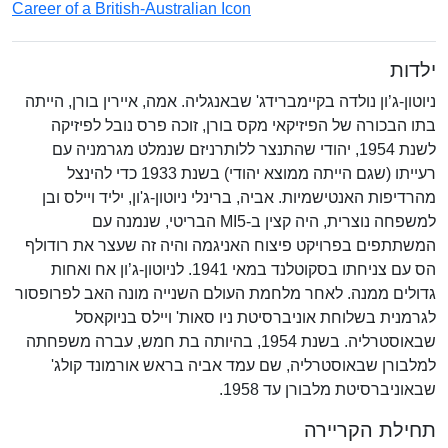
Career of a British-Australian Icon
ילדות
ניוטון-ג’ון נולדה בקיימברידג' שבאנגליה. אמה, איירין בורן, הייתה
בתו הבכורה של הפיזיקאי מקס בורן, זוכה פרס נובל לפיזיקה
לשנת 1954, יהודי שהתנצר ללותרניזם שנמלט מגרמניה עם
רעייתו (שגם הייתה ממוצא יהודי) בשנת 1933 כדי להינצל
מהרדיפות האנטישמיות. אביה, ברינלי ניוטון-ג'ון, יליד ויילס ובן
למשפחה נוצרית, היה קצין ב-MI5 הבריטי, שנמנה עם
המשתתפים בפרויקט פיצוח האניגמה והיה זה שעצר את רודולף
הס עם צניחתו בסקוטלנד במאי 1941. לניוטון-ג’ון אח ואחות
גדולים ממנה. לאחר מלחמת העולם השנייה מונה האב לפרופסור
לגרמנית בשלוחת אוניברסיטת ניו סאות' ויילס בניוקאסל
שבאוסטרליה. בשנת 1954, בהיותה בת חמש, עברה משפחתה
למלבורן שבאוסטרליה, שם עמד אביה בראש אורמונד קולג'
שבאוניברסיטת מלבורן עד 1958.
תחילת הקריירה