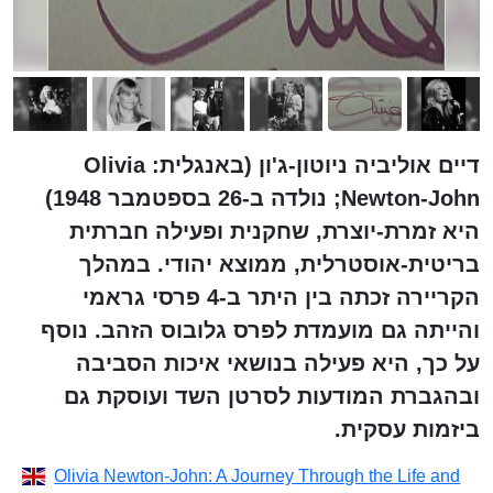
דיים אוליביה ניוטון-ג'ון (באנגלית: Olivia
Newton-John; נולדה ב-26 בספטמבר 1948)
היא זמרת-יוצרת, שחקנית ופעילה חברתית
בריטית-אוסטרלית, ממוצא יהודי. במהלך
הקריירה זכתה בין היתר ב-4 פרסי גראמי
והייתה גם מועמדת לפרס גלובוס הזהב. נוסף
על כך, היא פעילה בנושאי איכות הסביבה
ובהגברת המודעות לסרטן השד ועוסקת גם
ביזמות עסקית.
Olivia Newton-John: A Journey Through the Life and