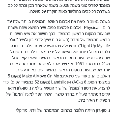
מועמד לפרס טוני בשנת 2008. בשנה שלאחר מכן זכתה לכוכב
בשדרת הכוכבים בהוליווד כאות הוקרה על פועלה.
בשנת 1981 הוציאה את אלבום האולפן המצליח ביותר שלה עד
היום - Physical - אלבום פלטינה כפול. שיר הנושא שהה עשרה
שבועות במקום הראשון במצעד, ובכך השווה את שיא השהייה
בראש המצעד של זמרת (השיא היה שייך לדבי בון ולשיר "You
Light Up My Life"). הסינגל עצמו הגיע למעמד פלטינה ודורג
כלהיט הגדול ביותר של העשור על ידי המגזין בילבורד. הסינגל
שהה עשרה שבועות במקום הראשון במצעד האמריקאי החל
מ-21 בנובמבר 1981. אף שיר אחר לא שהה מספר זהה או רב
יותר של שבועות במקום הראשון במצעד שם באותו עשור.
האלבום הניב עוד שני סינגלים: Make A Move On Me (מקום 5
במצעד הפופ, 6 ב-AC) ו-Landslide (מקום 52 במצעד הפופ). כדי
להצניע את הטון ה"מזמין" של שיר הנושא צילמה ניוטון-ג’ון וידאו
קליפ המתאר פעילות בחדר כושר, והשיר הפך למעין "המנון" של
הפעילות האירובית.
ניוטון-ג’ון הייתה חלוצה בתחום המתפתח של וידאו מוזיקלי