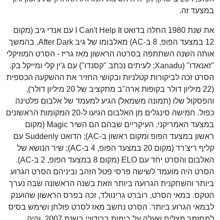
במצעד זה.
את שנת 1980 החלה בדואט I Can't Help It עם אנדי גיב (מקום
12 במצעד הפופ, 8 ב-AC) מאלבומו של גיב After Dark. בהמשך
אותה השנה השתתפה בסרטה הראשון מאז גריז - הסרט המוזיקלי
"זאנאדו" (Xanadu; לעיתים נכתב "קסנדו") עם ג'ין קלי ומייקל בק.
הסרט זכה לביקורות קטלניות ובקושי החזיר את ההשקעה הכספית
(22 מיליון דולר בקופות ארה"ב מתקציב של 20 מיליון דולר),
והפסקול שלו (תמונה משמאל) הגיע למעמד של אלבום פלטינה
כפול. חמישה סינגלים מן האלבום הגיעו ל-20 המקומות הראשונים
במצעד האמריקני. העיקריים שבהם הם השיר Magic (מקום
ראשון במצעד הפופ ומקום ראשון ב-AC); הדואט Suddenly עם
קליף ריצ'רד (מקום 20 במצעד הפופ, 4 ב-AC); שיר הנושא של
האלבום והסרט יחד עם ELO (מקום 8 במצעד הפופ, 2 ב-AC).
הסרט היה מועמד לשישה פרסי פטל הזהב וביניהם הסרט הגרוע
ביותר והשחקנית הגרועה ביותר וזאת בשנה הראשונה שבה נערך
הטקס. במאי הסרט, רוברט גרינוולד, זכה בפרס הראשון שהוענק
לבמאי הגרוע ביותר. הסרט נחשב מאז לסרט פולחן ושימש בסיס
למחזמר מצליח שעלה על בימות ברודוויי בשנת 2007, והיה