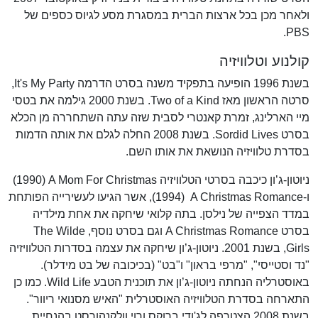
ולאחר מכן בכל ארצות הברית במסגרת מסע לגיוס כספים של
PBS.
קולנוע וטלוויזיה
בשנת 1996 הופיעה בתפקיד משנה בסרט הדרמה It's My Party,
סרטה הראשון מאז Two of a Kind. בשנת 2000 גילמה את בטסי
מיי הארלינג, זמרת קאנטרי לסבית שזה עתה השתחררה מן הכלא
בסרט Sordid Lives. בשנת 2008 החלה לגלם את אותה הדמות
בסדרת טלוויזיה הנושאת את אותו השם.
ניוטון-ג’ון כיכבה בסרטי הטלוויזיה A Mom For Christmas ‏(1990)
ו-A Christmas Romance ‏ (1994), אשר הגיעו לעשירייה הפותחת
במדד הצפייה של נילסן. בתה קלואי שיחקה את אחת מילדיה
בסרט A Christmas Romance וגם בסרט נוסף, The Wilde
Girls, בשנת 2001. ניוטון-ג’ון שיחקה את עצמה בסדרות הטלוויזיה
"נד וסטייסי", "מרפי בראון" ו"בט" (בכיכובה של בט מידלר).
באוסטרליה הנחתה ניוטון-ג’ון את תוכנית הטבע Wild Life. כמו כן
התארחה בסדרת הטלוויזיה האוסטרלית "האיש מסנואי ריוור".
בשנת 2008 הצטרפה לג'ודי ברוקס ורוי וולקנהורסט בהנחיית