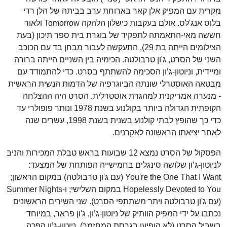
מקרית עם המפיק אלן קאר בארוחת ערב בביתה של הלן רדי
בלוס אנג'לס. אולם בעקבות כישלון הלהקה Tomorrow ולאור
חששה מאי-התאמתה לתפקיד של בוגרת בית ספר תיכון (בעת
הצילומים הייתה בת 29), התעקשה לעבור מבחן בד עם הכוכב
השני של הסרט, ג'ון טרבולטה. הכימיה בין השניים הייתה ברורה
ומיידית, וניוטון-ג’ון הסכימה להשתתף בסרט. כדי להתמודד עם
מבטאה האוסטרלי שונתה הביוגרפיה של הדמות הנשית הראשית
- מנערה אמריקנית למהגרת אוסטרלית. הסרט היה ההצלחה
הקופתית הגדולה ביותר בקולנוע בשנת 1978 ונותר פופולרי עד
כדי כך שהופץ לבתי קולנוע בשנית בשנת 1998, עשרים שנה
לאחר יציאתו הראשונה לאקרנים.
הפסקול של הסרט נמצא 12 שבועות בראש טבלת המכירות והניב
לניוטון-ג’ון שלושה סינגלים בחמישייה הפותחת של המצעד:
You're the One That I Want (עם ג'ון טרבולטה) במקום הראשון;
Hopelessly Devoted to You במקום השלישי; ו-Summer Nights
(עם ג'ון טרבולטה ויתר משתתפי הסרט). שני השירים הראשונים
נכתבו על ידי המפיק הוותיק של ניוטון-ג’ון, ג'ון פראר, במיוחד
בשביל הסרט (לא הופיעו בגרסת המחזמר). ניוטון-ג’ון הפכה