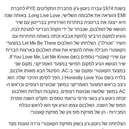
בשנת 1974 עברה ניוטון-ג’ון מחברת התקליטים PYE לחברת
EMI והוציאה את אלבומה השלישי, Long Live Love. באותה שנה
היא ייצגה את בריטניה בתחרות האירוויזיון בברייטון עם שיר
הנושא של האלבום, שנבחר על ידי הקהל הבריטי למגינת לבה,
והגיע למקום הרביעי (להקת אבבא זכתה באותה התחרות עם
השיר "ווטרלו"). הצלחתו של האלבום Let Me Be There במצעדי
הקאנטרי הובילה אותה להוציא את אותו האלבום בארצות הברית
עם שירי קאנטרי נוספים בשם If You Love Me, Let Me Know.
שיר הנושא הגיע למקום חמישי במצעד האמריקני, מקום שני
במצעד הקאנטרי ומקום שני ב-AC. הסינגל הבא מאותו אלבום,
בלדה בשם I Honestly Love You, הפך לסימן ההיכר שלה: הוא
ניצב בראש המצעד האמריקני במשך שבועיים רצופים ובראש ה-
AC במשך שלושה שבועות רצופים. בעקבות הצלחת האלבום
זכתה ניוטון-ג’ון בשני פרסי גראמי נוספים: תקליט השנה וזמרת
הפופ של השנה. האלבום עצמו הגיע אף הוא לראש טבלת
המכירות - הן של מוזיקת פופ והן של מוזיקת קאנטרי.
הצלחתה של ניוטון-ג’ון בשוק מוזיקת הקאנטרי גררה טענות מצד