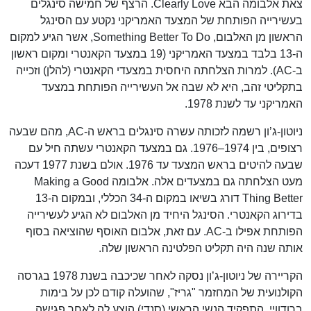
צאת אלבומה הבא Clearly Love. הרצף של חמישה סינגלים
בעשירייה הפותחת של המצעד האמריקני נקטע עם הסינגל
הראשון מן האלבום, Something Better To Do, אשר הגיע למקום
ה-13 בלבד במצעד האמריקני (19 במצעד הקאנטרי ומקום ראשון
ב-AC). למרות הצלחתה היחסית במצעדי הקאנטרי (להלן) וזכייה
בתקליטי זהב, היא לא שבה אל העשירייה הפותחת במצעד
האמריקני עד לשנת 1978.
ניוטון-ג’ון רשמה לזכותה עשרה סינגלים בראש ה-AC, מהם שבעה
רצופים, בין 1974–1976. גם במצעד הקאנטרי עשתה חיל עם
שבעה להיטים בראש המצעד עד 1976. אולם בשנת 1977 דעכה
מעט הצלחתה גם במצעדים אלה. אלבומה Making a Good
Thing Better דורג בשיאו במקום ה-34 הכללי, ובמקום ה-13
בדירוג הקאנטרי. הסינגל היחיד מן האלבום לא הגיע לעשירייה
הפותחת אפילו ב-AC. עם זאת, אלבום האוסף שהוציאה בסוף
אותה שנה היה תקליט הפלטינה הראשון שלה.
הקריירה של ניוטון-ג’ון נסקה לאחר שכיכבה בשנת 1978 בגרסה
הקולנועית של המחזמר "גריז", שהועלה קודם לכן על בימות
ברודוויי. התפקיד הנשי הראשי (סנדי) הוצע לה לאחר פגישה