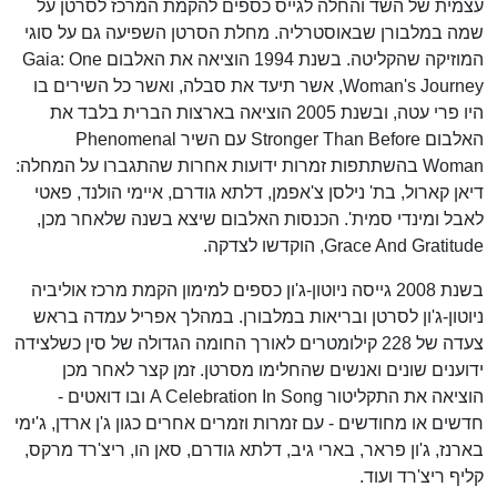
עצמית של השד והחלה לגייס כספים להקמת המרכז לסרטן על
שמה במלבורן שבאוסטרליה. מחלת הסרטן השפיעה גם על סוגי
המוזיקה שהקליטה. בשנת 1994 הוציאה את האלבום Gaia: One
Woman's Journey, אשר תיעד את סבלה, ואשר כל השירים בו
היו פרי עטה, ובשנת 2005 הוציאה בארצות הברית בלבד את
האלבום Stronger Than Before עם השיר Phenomenal
Woman בהשתתפות זמרות ידועות אחרות שהתגברו על המחלה:
דיאן קארול, בת' נילסן צ'אפמן, דלתא גודרם, איימי הולנד, פאטי
לאבל ומינדי סמית'. הכנסות האלבום שיצא בשנה שלאחר מכן,
Grace And Gratitude, הוקדשו לצדקה.
בשנת 2008 גייסה ניוטון-ג'ון כספים למימון הקמת מרכז אוליביה
ניוטון-ג'ון לסרטן ובריאות במלבורן. במהלך אפריל עמדה בראש
צעדה של 228 קילומטרים לאורך החומה הגדולה של סין כשלצידה
ידוענים שונים ואנשים שהחלימו מסרטן. זמן קצר לאחר מכן
הוציאה את התקליטור A Celebration In Song ובו דואטים -
חדשים או מחודשים - עם זמרות וזמרים אחרים כגון ג'ן ארדן, ג'ימי
בארנז, ג'ון פראר, בארי גיב, דלתא גודרם, סאן הו, ריצ'רד מרקס,
קליף ריצ'רד ועוד.