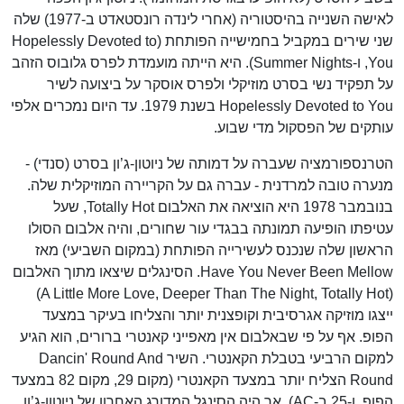
לאישה השנייה בהיסטוריה (אחרי לינדה רונסטאדט ב-1977) שלה
שני שירים במקביל בחמישייה הפותחת (Hopelessly Devoted to
You, ו-Summer Nights). היא הייתה מועמדת לפרס גלובוס הזהב
על תפקיד נשי בסרט מוזיקלי ולפרס אוסקר על ביצועה לשיר
Hopelessly Devoted to You בשנת 1979. עד היום נמכרים אלפי
עותקים של הפסקול מדי שבוע.
הטרנספורמציה שעברה על דמותה של ניוטון-ג’ון בסרט (סנדי) -
מנערה טובה למרדנית - עברה גם על הקריירה המוזיקלית שלה.
בנובמבר 1978 היא הוציאה את האלבום Totally Hot, שעל
עטיפתו הופיעה תמונתה בבגדי עור שחורים, והיה אלבום הסולו
הראשון שלה שנכנס לעשירייה הפותחת (במקום השביעי) מאז
Have You Never Been Mellow. הסינגלים שיצאו מתוך האלבום
(A Little More Love, Deeper Than The Night, Totally Hot)
ייצגו מוזיקה אגרסיבית וקופצנית יותר והצליחו בעיקר במצעד
הפופ. אף על פי שבאלבום אין מאפייני קאנטרי ברורים, הוא הגיע
למקום הרביעי בטבלת הקאנטרי. השיר Dancin' Round And
Round הצליח יותר במצעד הקאנטרי (מקום 29, מקום 82 במצעד
הפופ, ו-25 ב-AC), אך היה הסינגל המדורג האחרון של ניוטון-ג’ון