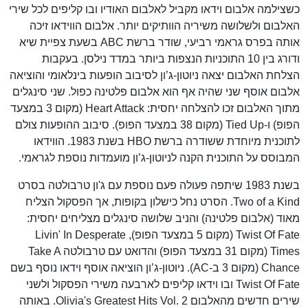
כשצילמה אלבום וידאו מקביל לאלבום האודיו ובו קליפים לכל שירי
האלבום ולשלושה משיריה הוותיקים יותר. אלבום הווידאו זיכה
אותה בפרס גראמי רביעי, שודר ברשת ABC בשעת צפיית שיא
ודורג בין 10 התוכניות הנצפות ביותר במדד נילסן. בעקבות
הצלחת האלבום יצאה ניוטון-ג’ון לסיבוב הופעות בינלאומי והוציאה
אלבום אוסף שני שהיה אף הוא אלבום פלטינה כפול. שני סינגלים
מתוך האלבום זכו להצלחה יחסית: Heart Attack (מקום 3 במצעד
הפופ) ו-Tied Up (מקום 38 במצעד הפופ). סיבוב ההופעות צולם
לתוכנית מיוחדת ששודרה ברשת HBO בשנת 1983. הווידאו
המבוסס על התוכנית הקנה לניוטון-ג’ון מועמדות נוספת לגראמי.
בשנת 1983 שיתפה פעולה פעם נוספת עם ג'ון טרבולטה בסרט
Two of a Kind. הסרט נחל כישלון בקופות, אך הפסקול הצליח
מאוד (אלבום פלטינה) והניב שלושה סינגלים מצליחים יחסית:
Twist Of Fate (מקום 5 במצעד הפופ), Livin' In Desperate
Times (מקום 31 במצעד הפופ) והדואט עם טרבולטה Take A
Chance (מקום 3 ב-AC). ניוטון-ג’ון הוציאה אוסף וידאו נוסף בשם
Twist Of Fate ובו וידאו קליפים לארבעה משירי הפסקול ולשני
שירים חדשים מהאלבום Olivia's Greatest Hits Vol. 2. באותה