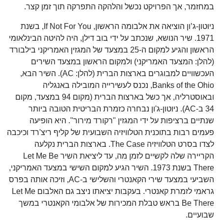
במחזמר, אך הפרויקט נכשל והלהקה התפרקה תוך זמן קצר.
ניוטון-ג’ון הוציאה את אלבומה הראשון, If Not For You, בשנת
1971. שיר הנושא, שנכתב על ידי בוב דילן, היה להיטה הבינלאומי
הראשון והגיע למקום ה-25 במצעד של המגזין האמריקני בילבורד
(להלן: המצעד האמריקני) ולמקום הראשון במצעד השירים
העכשוויים למבוגרים בארצות הברית (להלן: AC). השיר הבא,
Banks of the Ohio, נכנס לעשירייה המובילה באנגליה
ובאוסטרליה, אך כשל בארצות הברית (מקום 94 במצעד, מקום
34 ב-AC). ניוטון-ג'ון נבחרה כזמרת הבריטית הטובה ביותר
שנתיים ברציפות על ידי המגזין "רקורד מירור". היא הופיעה
פעמים רבות בתוכנית הטלוויזיה השבועית של קליף ריצ'רד וכיכבה
לצדו בסרט הטלוויזיה The Case. בארצות הברית נקלעה
הקריירה שלה לקשיים לזמן מה, עד ליציאת השיר Let Me Be
There בשנת 1973. השיר הגיע למקום השישי במצעד האמריקני,
השביעי במצעד שירי הקאנטרי והשלישי ב-AC, וזיכה אותה בפרס
גראמי לזמרת קאנטרי. בעקבות יציאתו ניצב גם האלבום Let Me
Be There בראש טבלת המכירות של אלבומי הקאנטרי במשך
שבועיים.