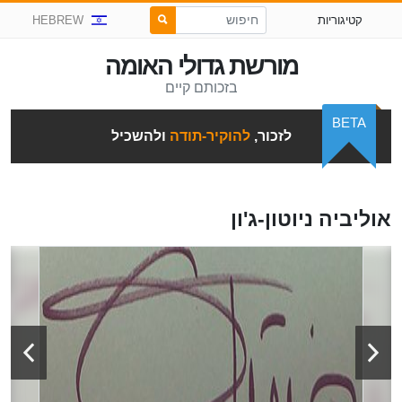
קטיגוריות
HEBREW
מורשת גדולי האומה
בזכותם קיים
BETA
לזכור,
להוקיר-תודה
ולהשכיל
אוליביה ניוטון-ג'ון