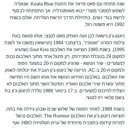
שנה פתחה עם פאט פראר את החנות Koala Blue, שנועדה
לשמש לממכר מוצרי ייבוא מאוסטרליה, אך התפתחה לבסוף
לרשת בגדי נשים. בתחילת הדרך הרשת הצליחה, אולם בשנת
1992 היא פשטה רגל.
ניוטון-ג’ון נישאה לבן זוגה הוותיק מאט לטנצי, אותו פגשה בעת
צילומי הסרט "זאנאדו", בדצמבר 1984 (הנישואין נמשכו עד לשנת
1995). בשנת 1985 הוציאה את האלבום Soul Kiss (שהגיע
למקום 29 בטבלת המכירות). רק סינגל אחד מתוך האלבום נכנס
למצעדים - שיר הנושא - שהגיע למקום ה-20 במצעד הפופ
ולמקום ה-20 ב-AC. הריונה של ניוטון-ג’ון הגביל את יכולתה לשווק
את האלבום. באלבום הווידאו הנושא את אותו השם היו חמישה
מתוך עשרת שירי אלבום האודיו. הסינגל השני מתוך האלבום לא
הצליח להיכנס למצעדים. ב-17 בינואר 1986 נולדה לניוטון-ג’ון בת
בשם קלואי רוז לטנצי.
בשנת 1988, לאחר הפוגה של שלוש שנים שבהן גידלה את בתה,
הוציאה ניוטון-ג’ון את האלבום The Rumour. האלבום נכשל
למרות קידומו בתוכנית מיוחדת של ערוץ הטלוויזיה HBO, ואף