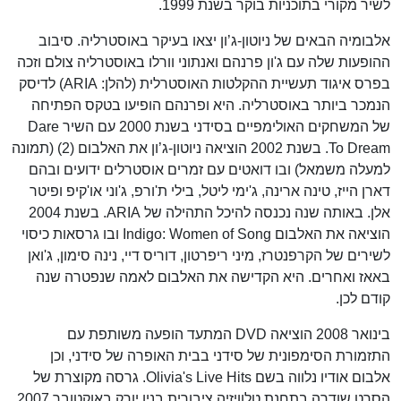
לשיר מקורי בתוכניות בוקר בשנת 1999.
אלבומיה הבאים של ניוטון-ג’ון יצאו בעיקר באוסטרליה. סיבוב
ההופעות שלה עם ג'ון פרנהם ואנתוני וורלו באוסטרליה צולם וזכה
בפרס איגוד תעשיית ההקלטות האוסטרלית (להלן: ARIA) לדיסק
הנמכר ביותר באוסטרליה. היא ופרנהם הופיעו בטקס הפתיחה
של המשחקים האולימפיים בסידני בשנת 2000 עם השיר Dare
To Dream. בשנת 2002 הוציאה ניוטון-ג’ון את האלבום (2) (תמונה
למעלה משמאל) ובו דואטים עם זמרים אוסטרלים ידועים ובהם
דארן הייז, טינה ארינה, ג'ימי ליטל, בילי ת'ורפ, ג'וני או'קיפ ופיטר
אלן. באותה שנה נכנסה להיכל התהילה של ARIA. בשנת 2004
הוציאה את האלבום Indigo: Women of Song ובו גרסאות כיסוי
לשירים של הקרפנטרז, מיני ריפרטון, דוריס דיי, נינה סימון, ג'ואן
באאז ואחרים. היא הקדישה את האלבום לאמה שנפטרה שנה
קודם לכן.
בינואר 2008 הוציאה DVD המתעד הופעה משותפת עם
התזמורת הסימפונית של סידני בבית האופרה של סידני, וכן
אלבום אודיו נלווה בשם Olivia's Live Hits. גרסה מקוצרת של
הסרט שודרה בתחנת טלוויזיה ציבורית בניו יורק באוקטובר 2007