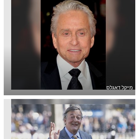
מייקל דאגלס