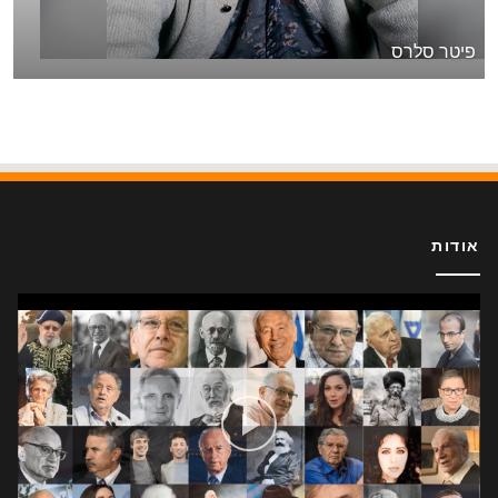
פיטר סלרס
אודות