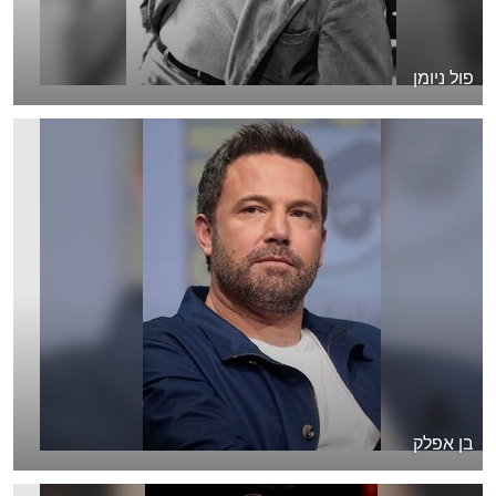
פול ניומן
בן אפלק