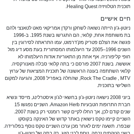
תוכנית הטלוויזיה Healing Quest.
חיים אישיים
ניוטון-ג'ון הייתה נשואה לשחקן ורקדן אמריקאי מאט לטאנצי ולהם
בת משותפת אחת, קלואי, הם התגרשו בשנת 1995. ב-1996
פגשה את הצלם פטריק מק'דרמוט, עמו התראתה לסירוגין בין
השנים 1996–2005 עד היעלמותו המסתורית בעת מסע דיג מול
חופי קליפורניה. אף אחת מן התאוריות אודות היעלמותו לא
אוששה. בשנת 2007 פורסם כי בתה קלואי סבלה מאנורקסיה.
קלואי השתתפה בעונה הראשונה של תוכנית המציאות של ערוץ
MTV ‏, Rock The Cradle, שהחלה באפריל 2008, והגיעה למקום
השלישי בתוכנית.
ביוני 2008 נישאה ניוטון-ג'ון בחשאי לג'ון איסטרלינג, מייסד ונשיא
חברת התרופות הטבעיות Amazon Herb. השניים נפגשו 15
שנים קודם לכן, אך החלו לקיים קשר רומנטי רק בשנת 2007.
השניים קיימו טקס נישואין באתר קדוש של האינקה בקוסקו
שבפרו. תשעה ימים לאחר מכן ערכו השניים טקס נוסף בפלורידה.
בשני הטקסים נכחה, נוסף לבני הזוג, רק בתה של ניוטון-ג'ון.