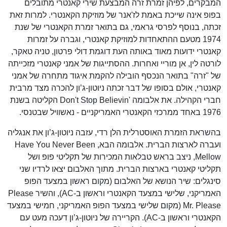
המבקרים, לפיהן זמרת זרה המבצעת שירי קאנטרי מתובלים
בפופ אינה שייכת באמת לז'אנר של מוזיקת הקאנטרי. למרות זאת
זכתה, בנוסף לפרסי גראמי, גם בתואר זמרת הקאנטרי של שנת
1974 מטעם ההתאחדות למוזיקת קאנטרי, וגברה על זמרות
קאנטרי ידועות מאוד באותה העת דוגמת דולי פרטון, טניה טאקר,
לורטה לין, אן מוריי ואחרות. ההסתייגות של אמני קאנטרי מזכייתה
של "זרה" בתואר הנכסף הובילה להקמת איגוד מתחרה של אמני
קאנטרי, אולם בסופו של דבר זכתה ניוטון-ג’ון להכרה מצד מרבית
חברי הקהילה. את אלבומה 'Don't Stop Believin הקליטה בשנת
1976 באחד ממרכזי הקאנטרי האמריקניים - נאשוויל שבטנסי.
בהשראת הזמרת האוסטרלית הלן רדי, עזבה ניוטון-ג’ון את אנגליה
ועברה לארצות הברית. אלבומה הבא, Have You Never Been
Mellow, ניצב בראש טבלאות המכירות של תקליטי פופ ושל
תקליטי קאנטרי בארצות הברית. מתוך האלבום יצאו לרדיו שני
סינגלים: שיר הנושא של האלבום (מקום ראשון במצעד הפופ
האמריקני, שלישי במצעד הקאנטרי וראשון ב-AC), והשיר Please
Mr. Please (מקום שלישי במצעד הפופ האמריקני, חמישי במצעד
הקאנטרי וראשון ב-AC). הקריירה של ניוטון-ג’ון דעכה מעט עם