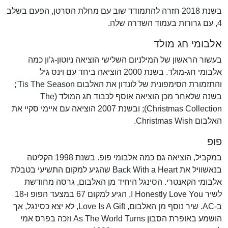
בשנת 2018 חזרה להתמודד שוב עם מחלת הסרטן, הפעם בשלב
4, עם גרורות בעמוד השדרה שלה.
אלבומי חג מולד
בעשור הראשון של המילניום השלישי הוציאה ניוטון-ג’ון כמה
אלבומי חג-מולד. בשנת 2000 הוציאה ביחד עם וינס גיל
והתזמורת הסימפונית של לונדון את האלבום Tis The Season';
בשנה שלאחר מכן הוציאה אוסף לכבוד חג המולד (The
Christmas Collection); ובשנת 2007 הוציאה עם איימי סקיי את
האלבום Christmas Wish.
פופ
במקביל, הוציאה גם כמה אלבומי פופ. בשנת 1998 הקליטה
בנאשוויל את Back With a Heart שהגיע למקום התשיעי בטבלת
אלבומי הקאנטרי. הסינגל היחיד מן האלבום, גרסה מחודשת
לשיר I Honestly Love You, הגיע למקום 67 במצעד הפופ ו-18
ב-AC. שיר נוסף מן האלבום, Love Is A Gift, לא יצא כסינגל, אך
הושמע באופרת הסבון As The World Turns וזכה בפרס אמי